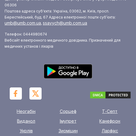
06306
Поштова адреса суб‘єкта: Україна, 03062, м. Київ, просп.
Берестейський, буд. 67
Адреса електронної пошти суб’єкта:
umb@umb.com.ua
ssavych@umb.com.ua
,
Телефон: 0444980674
Вебсайт електронного медичного довідника. Призначений для
медичних установ і лікарів
Неогабін
Сорцеф
Т-Септ
Виданол
Імупрет
Канефрон
Укрлів
Зиоміцин
Ларфікс