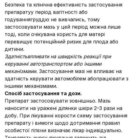
Безпека та клінічна ефективність застосування
препаратуу період вагітності або
годуваннягруддю не вивчались, тому
застосовувати мазь у цей період можна лише
тоді, коли очікувана користь для матері
перевищує потенційний ризик для плода або
дитини.
Здатність
впливати на швидкість реакції при
керуванні автотранспортом або іншими
механізмами.
Застосування мазі не впливає на
здатність керувати автомобілем абопрацювати з
іншими механізмами.
Спосіб застосування та дози.
Препарат застосовувати зовнішньо.
Мазь
наносити на уражені ділянки шкіри 2–3 рази на
добу. При лікуванні корости схему застосування
препарату і вимоги щодо дотримання правил
особистої гігієни визначає лікар індивідуально.
Тривалість курсу лікування залежить від