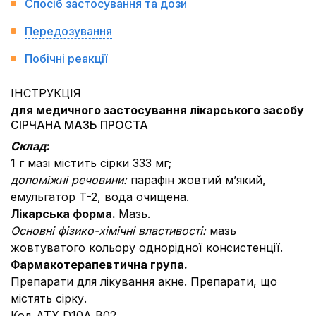
Спосіб застосування та дози
Передозування
Побічні реакції
ІНСТРУКЦІЯ
для медичного застосування лікарського засобу
СІРЧАНА МАЗЬ ПРОСТА
Склад
:
1 г мазі містить сірки 333 мг;
допоміжні речовини:
парафін жовтий м’який,
емульгатор Т-2, вода очищена.
Лікарська форма.
Мазь.
Основні фізико-хімічні властивості:
мазь
жовтуватого кольору однорідної консистенції.
Фармакотерапевтична група.
Препарати для лікування акне. Препарати, що
містять сірку.
Код АТХ D10А B02.