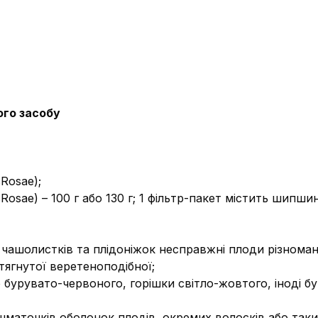
ого засобу
Rosae);
osae) – 100 г або 130 г; 1 фільтр-пакет містить шипшин
д чашолистків та плідоніжок несправжні плоди різноман
тягнутої веретеноподібної;
 бурувато-червоного, горішки світло-жовтого, іноді бу
аточків оболонок плодів, окремих волосків або таких,