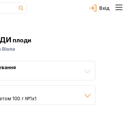
Вхід
ОДИ
плоди
 Віола
ування
етом 100 г №1x1