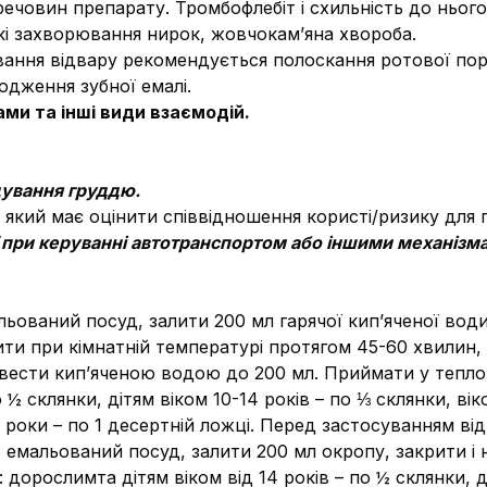
речовин препарату. Тромбофлебіт і схильність до ньог
і захворювання нирок, жовчокам’яна хвороба.
ування відвару рекомендується полоскання ротової п
дження зубної емалі.
ми та інші види взаємодій.
одування груддю.
я, який має оцінити співвідношення користі/ризику для
ї при керуванні автотранспортом або іншими механізм
льований посуд, залити 200 мл гарячої кип’яченої вод
дити при кімнатній температурі протягом 45-60 хвилин
вести кип’яченою водою до 200 мл. Приймати у теплому
 ½ склянки, дітям віком 10-14 років – по ⅓ склянки, вік
-3 роки – по 1 десертній ложці. Перед застосуванням ві
о емальований посуд, залити 200 мл окропу, закрити 
: дорослимта дітям віком від 14 років – по ½ склянки, д