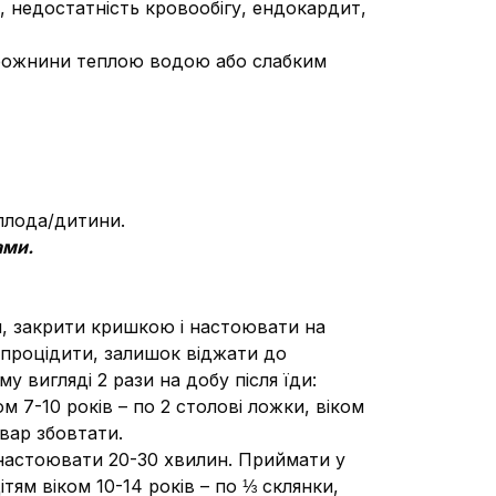
о, недостатність кровообігу, ендокардит,
орожнини теплою водою або слабким
 плода/дитини.
ами.
и, закрити кришкою і настоювати на
, процідити, залишок віджати до
 вигляді 2 рази на добу після їди:
ом 7-10 років – по 2 столові ложки, віком
двар збовтати.
і настоювати 20-30 хвилин. Приймати у
ітям віком 10-14 років – по ⅓ склянки,