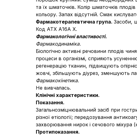
та їх шматочків. Колір шматочків плоді
кольору. Запах відсутній. Смак кислуват
Фармакотерапевтична група.
Засоби, 
Код АТХ А16А Х.
Фармакологічні властивості.
Фармакодинаміка.
Біологічно активні речовини плодів чин
процеси в організмі, сприяють усуненню
регенерацію тканин, підвищують опірні
жовчі, збільшують діурез, зменшують лам
Фармакокінетика.
Не вивчалась.
Клінічні характеристики.
Показання.
Загальнозміцнювальний засіб при гострих
різної етіології; передозування антикоаг
захворювання нирок і сечового міхура (н
Протипоказання.