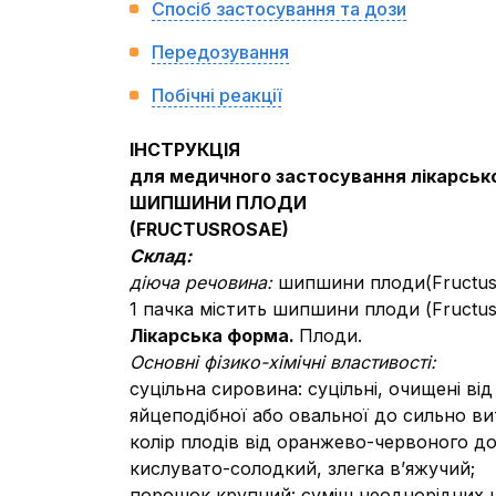
Спосіб застосування та дози
Передозування
Побічні реакції
ІНСТРУКЦІЯ
для медичного застосування лікарськ
ШИПШИНИ ПЛОДИ
(
FRUCTUS
ROSAE
)
Склад:
діюча речовина:
шипшини плоди(Fructus
1 пачка містить шипшини плоди (FructusR
Лікарська форма.
Плоди.
Основні фізико-хімічні властивості:
суцільна сировина: суцільні, очищені ві
яйцеподібної або овальної до сильно ви
колір плодів від оранжево-червоного до
кислувато-солодкий, злегка в’яжучий;
порошок крупний: суміш неоднорідних шм