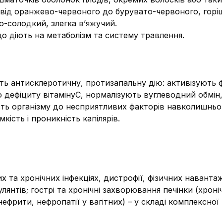
в від оранжево-червоного до бурувато-червоного, горіш
о-солодкий, злегка в’яжучий.
що діють на метаболізм та систему травлення.
ять антисклеротичну, протизапальну дію: активізують 
 дефіциту вітамінуС, нормалізують вуглеводний обмін
сть організму до несприятливих факторів навколишнь
кість і проникність капілярів.
 та хронічних інфекціях, дистрофії, фізичних навантаже
улянтів; гострі та хронічні захворювання печінки (хроні
ефрити, нефропатії у вагітних) – у складі комплексної 