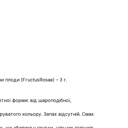
и плоди (FructusRosae) – 3 г.
ітної форми: від шароподібної,
руватого кольору. Запах відсутній. Смак
 що збилися у грудки, цільних горішків