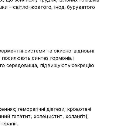
ки – світло-жовтого, іноді буруватого
ферментні системи та окисно-відновні
, посилюють синтез гормонів і
ого середовища, підвищують секрецію
ннях; геморагічні діатези; кровотечі
чний гепатит, холецистит, холангіт);
терапії.