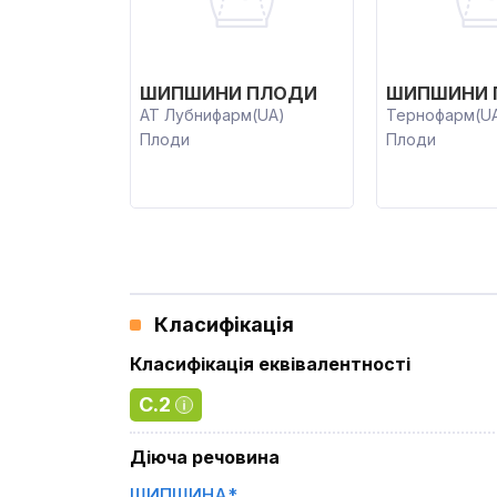
ШИПШИНИ ПЛОДИ
ШИПШИНИ 
АТ Лубнифарм(UA)
Тернофарм(U
Плоди
Плоди
Класифікація
Класифікація еквівалентності
C.2
Діюча речовина
ШИПШИНА*