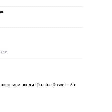
ня
.2021
ь шипшини плоди (Fructus Rosae) – 3 г