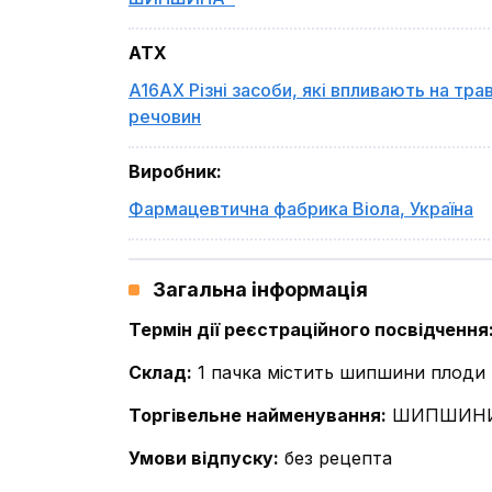
ATX
A16AX Різні засоби, які впливають на тра
речовин
Виробник
:
Фармацевтична фабрика Віола
,
Україна
Загальна інформація
Термін дії реєстраційного посвідчення
Склад
:
1 пачка містить шипшини плоди (F
Торгівельне найменування
:
ШИПШИНИ
Умови відпуску
:
без рецепта