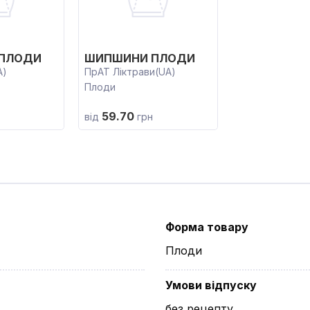
ПЛОДИ
ШИПШИНИ ПЛОДИ
A)
ПрАТ Ліктрави(UA)
Плоди
59.70
від
грн
Форма товару
Плоди
Умови відпуску
без рецепту