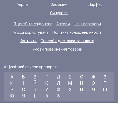
Укрлів
Зиоміцин
Ларфікс
Синупрет
Ліцензії та свідоцтва
Автори
Наші партнери
Угода користувача
Політика конфіденційності
Контакти
Способи доставки та оплати
Умови повернення товарів
Алфавітний список препаратів
А
Б
В
Г
Д
Е
Є
Ж
З
И
І
Й
К
Л
М
Н
О
П
Р
С
Т
У
Ф
Х
Ц
Ч
Ш
Ю
Я
L
5
3
© 2026 RX index, ТОВ «УКРАЇНСЬКИЙ МЕДИЧНИЙ ВІСНИК»
Всі права захищені.