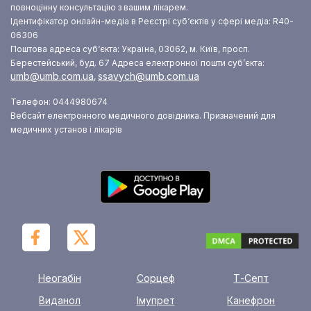
повноцінну консультацію з вашим лікарем.
Ідентифікатор онлайн-медіа в Реєстрі суб‘єктів у сфері медіа: R40-
06306
Поштова адреса суб‘єкта: Україна, 03062, м. Київ, просп.
Берестейський, буд. 67
Адреса електронної пошти суб’єкта:
umb@umb.com.ua
ssavych@umb.com.ua
,
Телефон: 0444980674
Вебсайт електронного медичного довідника. Призначений для
медичних установ і лікарів
Неогабін
Сорцеф
Т-Септ
Виданол
Імупрет
Канефрон