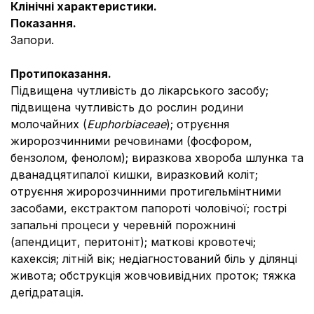
Клінічні характеристики.
Показання.
Запори.
Протипоказання.
Підвищена чутливість до лікарського засобу;
підвищена чутливість до рослин родини
молочайних (
Euphorbiaceae
); отруєння
жиророзчинними речовинами (фосфором,
бензолом, фенолом); виразкова хвороба шлунка та
дванадцятипалої кишки, виразковий коліт;
отруєння жиророзчинними протигельмінтними
засобами, екстрактом папороті чоловічої; гострі
запальні процеси у черевній порожнині
(апендицит, перитоніт); маткові кровотечі;
кахексія; літній вік; недіагностований біль у ділянці
живота; обструкція жовчовивідних проток; тяжка
дегідратація.