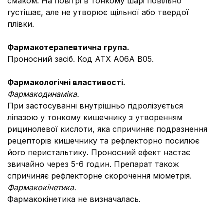
смаком. На повітрі в тонкому шарі повільно
густішає, але не утворює щільної або твердої
плівки.
Фармакотерапевтична група.
Проносний засіб. Код АТХ А06А В05.
Фармакологічні властивості.
Фармакодинаміка.
При застосуванні внутрішньо гідролізується
ліпазою у тонкому кишечнику з утворенням
рицинолевої кислоти, яка спричиняє подразнення
рецепторів кишечнику та рефлекторно посилює
його перистальтику. Проносний ефект настає
звичайно через 5-6 годин. Препарат також
спричиняє рефлекторне скорочення міометрія.
Фармакокінетика.
Фармакокінетика не визначалась.