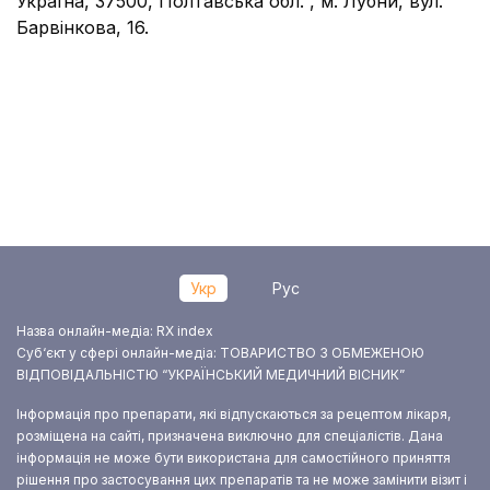
Україна, 37500, Полтавська обл. , м. Лубни, вул.
Барвінкова, 16.
Укр
Рус
Назва онлайн-медіа: RX index
Суб‘єкт у сфері онлайн-медіа: ТОВАРИСТВО З ОБМЕЖЕНОЮ
ВІДПОВІДАЛЬНІСТЮ “УКРАЇНСЬКИЙ МЕДИЧНИЙ ВІСНИК”
Інформація про препарати, які відпускаються за рецептом лікаря,
розміщена на сайті, призначена виключно для спеціалістів. Дана
інформація не може бути використана для самостійного приняття
рішення про застосування цих препаратів та не може замінити візит і