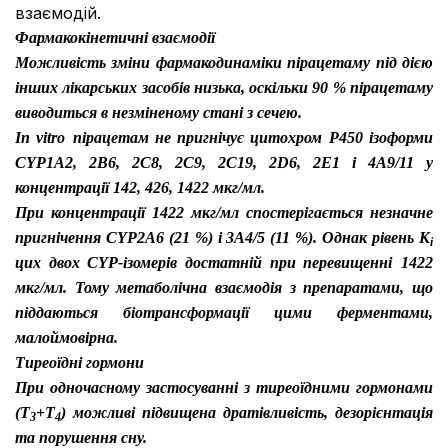
взаємодій.
Фармакокінетичні взаємодії
Можливість зміни фармакодинаміки пірацетаму під дією
інших лікарських засобів низька, оскільки 90 % пірацетаму
виводиться в незміненому стані з сечею.
In vitro
пірацетам не пригнічує цитохром Р450 ізоформи
CYP1A2, 2В6, 2С8, 2С9, 2С19, 2D6, 2Е1 і 4А9/11 у
концентрації 142, 426, 1422 мкг/мл.
При концентрації 1422 мкг/мл спостерігається незначне
пригнічення CYP2A6 (21 %) і 3А4/5 (11 %). Однак рівень К
і
цих двох CYP-ізомерів достатній при перевищенні
1422
мкг/мл. Тому метаболічна взаємодія з препаратами, що
піддаються біотрансформації цими ферментами,
малоймовірна.
Тиреоїдні гормони
При одночасному застосуванні з тиреоїдними гормонами
(Т
+Т
) можливі підвищена дратівливість, дезорієнтація
3
4
та порушення сну.