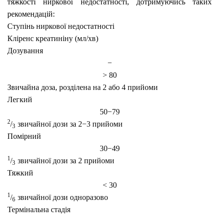
тяжкості ниркової недостатності, дотримуючись таких
рекомендацій:
Ступінь ниркової недостатності
Кліренс креатиніну (мл/хв)
Дозування
−
> 80
Звичайна доза, розділена на 2 або 4 прийоми
Легкий
50−79
2
/
звичайної дози за 2−3 прийоми
3
Помірний
30−49
1
/
звичайної дози за 2 прийоми
3
Тяжкий
< 30
1
/
звичайної дози одноразово
6
Термінальна стадія