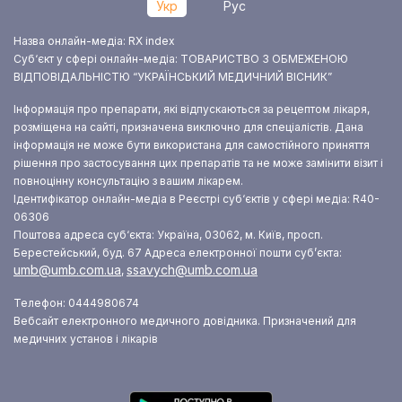
Укр
Рус
Назва онлайн-медіа: RX index
Суб‘єкт у сфері онлайн-медіа: ТОВАРИСТВО З ОБМЕЖЕНОЮ
ВІДПОВІДАЛЬНІСТЮ “УКРАЇНСЬКИЙ МЕДИЧНИЙ ВІСНИК”
Інформація про препарати, які відпускаються за рецептом лікаря,
розміщена на сайті, призначена виключно для спеціалістів. Дана
інформація не може бути використана для самостійного приняття
рішення про застосування цих препаратів та не може замінити візит і
повноцінну консультацію з вашим лікарем.
Ідентифікатор онлайн-медіа в Реєстрі суб‘єктів у сфері медіа: R40-
06306
Поштова адреса суб‘єкта: Україна, 03062, м. Київ, просп.
Берестейський, буд. 67
Адреса електронної пошти суб’єкта:
umb@umb.com.ua
ssavych@umb.com.ua
,
Телефон: 0444980674
Вебсайт електронного медичного довідника. Призначений для
медичних установ і лікарів