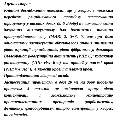
Аценокумарол
Клінічні дослідження показали, що у хворих з тяжким
перебігом рецидивуючого тромбозу застосування
пірацетаму у високих дозах (9, 6 г/добу) не вимагало зміни
дозування аценокумаролу для досягнення значення
протромбінового часу (МНВ) 2, 5−3, 5, але при його
одночасному застосуванні відзначалося значне зниження
рівня агрегації тромбоцитів, рівня фібриногену, факторів
Віллебранда
[коагуляційна активність (VIII: C); кофактор
ристоцетину (VIII: vW: Rco) та протеїну плазмі крові
(VIII: vW: Ag; )], в’язкості крові та плазми крові.
Протиепілептичні лікарські засоби
Застосування пірацетаму в дозі 20 мг на добу щоденно
протягом 4 тижнів не змінювало криву рівня
концентрації і максимальну концентрацію
протиепілептичних препаратів (карбамазепіну,
фенітоїну, фенобарбіталу, натрію вальпроату) у хворих
на епілепсію.