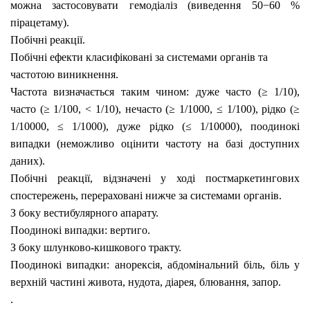
можна застосовувати гемодіаліз (виведення 50−60 %
пірацетаму).
Побічні реакції.
Побічні ефекти класифіковані за системами органів та
частотою виникнення.
Частота визначається таким чином: дуже часто (≥ 1/10),
часто (≥ 1/100, < 1/10), нечасто (≥ 1/1000, ≤ 1/100), рідко (≥
1/10000, ≤ 1/1000), дуже рідко (≤ 1/10000), поодинокі
випадки (неможливо оцінити частоту на базі доступних
даних).
Побічні реакції, відзначені у ході постмаркетингових
спостережень, перераховані нижче за системами органів.
З боку вестибулярного апарату.
Поодинокі випадки:
вертиго.
З боку шлунково-кишкового тракту.
Поодинокі випадки:
анорексія, абдомінальний біль, біль у
верхній частині живота, нудота, діарея, блювання, запор.
.