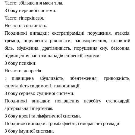
Часто:
збільшення маси тіла.
З боку нервової системи:
Часто:
гіперкінезія.
Нечасто:
сонливість.
Поодинокі випадки:
екстрапірамідні порушення, атаксія,
тремор, порушення рівноваги, запаморочення, головний
біль, збудження, дратівливість, порушення сну, безсоння,
підвищення частоти нападів епілепсії, судоми.
З боку психіки:
Нечасто:
депресія.
:
підвищена збудливість, збентеження, тривожність,
сплутаність свідомості, галюцинації.
З боку серцево-судинної системи.
Поодинокі випадки:
погіршення перебігу стенокардії,
артеріальна гіпертензія.
З боку крові та лімфатичної системи.
Поодинокі випадки:
тромбофлебіт, геморагічні розлади.
З боку імунної системи.