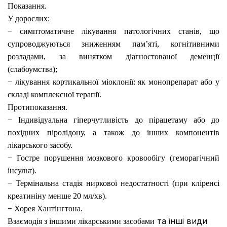
Показання.
У дорослих:
− симптоматичне лікування патологічних станів, що
супроводжуються зниженням пам’яті, когнітивними
розладами, за винятком діагностованої деменції
(слабоумства);
− лікування кортикальної міоклонії: як монопрепарат або у
складі комплексної терапії.
Протипоказання.
− Індивідуальна гіперчутливість до пірацетаму або до
похідних піролідону, а також до інших компонентів
лікарського засобу.
− Гостре порушення мозкового кровообігу (геморагічний
інсульт).
− Термінальна стадія ниркової недостатності (при кліренсі
креатиніну менше 20 мл/хв).
− Хорея Хантінгтона.
та інші види
Взаємодія з іншими лікарськими засобами