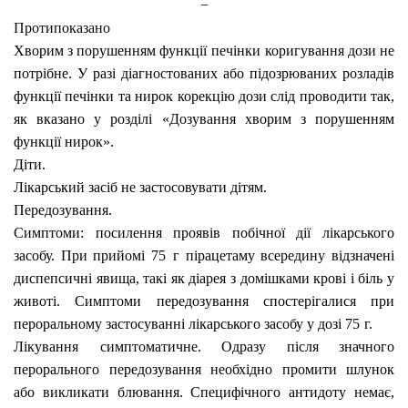
−
Протипоказано
Хворим з порушенням функції печінки
коригування дози не
потрібне. У разі діагностованих або підозрюваних розладів
функції печінки та нирок корекцію дози слід проводити так,
як вказано у розділі «Дозування хворим з порушенням
функції нирок».
Діти.
Лікарський засіб не застосовувати дітям.
Передозування.
Симптоми:
посилення проявів побічної дії лікарського
засобу. При прийомі 75
г пірацетаму всередину відзначені
диспепсичні явища, такі як діарея з домішками крові і біль у
животі. Симптоми передозування спостерігалися при
пероральному застосуванні лікарського засобу у дозі 75
г.
Лікування
симптоматичне. Одразу після значного
перорального передозування необхідно промити шлунок
або викликати блювання. Специфічного антидоту немає,