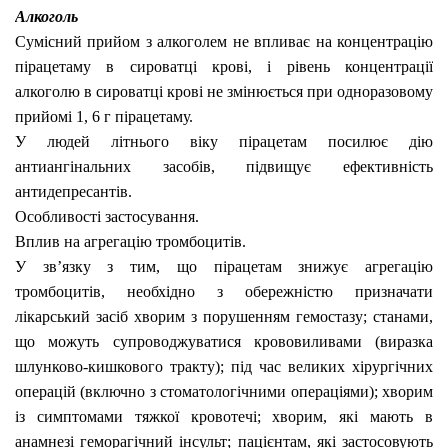
Алкоголь
Сумісний прийом з алкоголем не впливає на концентрацію
пірацетаму в сироватці крові, і рівень концентрації
алкоголю в сироватці крові не змінюється при одноразовому
прийомі 1, 6 г пірацетаму.
У людей літнього віку пірацетам посилює дію
антиангінальних засобів, підвищує ефективність
антидепресантів.
Особливості застосування.
Вплив на агрегацію тромбоцитів.
У зв’язку з тим, що пірацетам знижує агрегацію
тромбоцитів, необхідно з обережністю призначати
лікарський засіб хворим з порушенням гемостазу; станами,
що можуть супроводжуватися крововиливами (виразка
шлунково-кишкового тракту); під час великих хірургічних
операцій (включно з стоматологічними операціями); хворим
із симптомами тяжкої кровотечі; хворим, які мають в
анамнезі геморагічний інсульт; пацієнтам, які застосовують