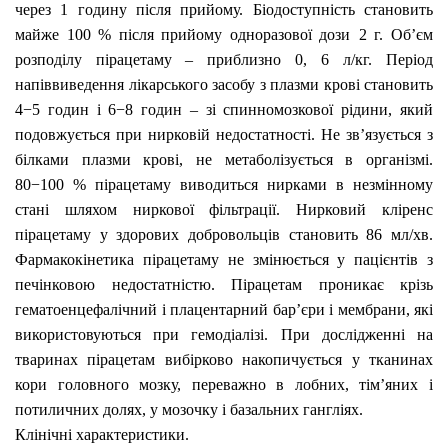
через 1 годину після прийому. Біодоступність становить
майже 100 % після прийому одноразової дози
2 г. Об’єм
розподілу пірацетаму – приблизно 0, 6
л/кг. Період
напіввиведення лікарського засобу з плазми крові становить
4−5 годин і 6−8 годин – зі спинномозкової рідини, який
подовжується при нирковій недостатності. Не зв’язується з
білками плазми крові, не метаболізується в організмі.
80−100 % пірацетаму виводиться нирками в незмінному
стані шляхом ниркової фільтрації. Нирковий кліренс
пірацетаму у здорових добровольців становить 86 мл/хв.
Фармакокінетика пірацетаму не змінюється у пацієнтів з
печінковою недостатністю. Пірацетам проникає крізь
гематоенцефалічний і плацентарний бар’єри і мембрани, які
використовуються при гемодіалізі. При дослідженні на
тваринах пірацетам вибірково накопичується у тканинах
кори головного мозку, переважно в лобних, тім’яних і
потиличних долях, у мозочку і базальних гангліях.
Клінічні характеристики.