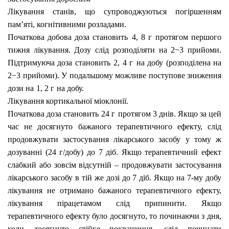
Лікування станів, що супроводжуються погіршенням
пам’яті, когнітивними розладами.
Початкова добова доза становить
4, 8 г
протягом першого
тижня лікування. Дозу слід розподіляти на 2−3 прийоми.
Підтримуюча доза становить
2, 4 г
на добу (розподілена на
2−3 прийоми). У подальшому можливе поступове зниження
дози на
1, 2 г
на добу.
Лікування кортикальної міоклонії.
Початкова доза становить
24 г
протягом 3 днів. Якщо за цей
час не досягнуто бажаного терапевтичного ефекту, слід
продовжувати застосування лікарського засобу у тому ж
дозуванні (24 г/добу) до 7 діб. Якщо терапевтичний ефект
слабкий або зовсім відсутній – продовжувати застосування
лікарського засобу в тій же дозі до 7 діб. Якщо на 7-му добу
лікування не отримано бажаного терапевтичного ефекту,
лікування пірацетамом слід припинити. Якщо
терапевтичного ефекту було досягнуто, то починаючи з дня,
коли досягнуто стійке покращення, слід починати