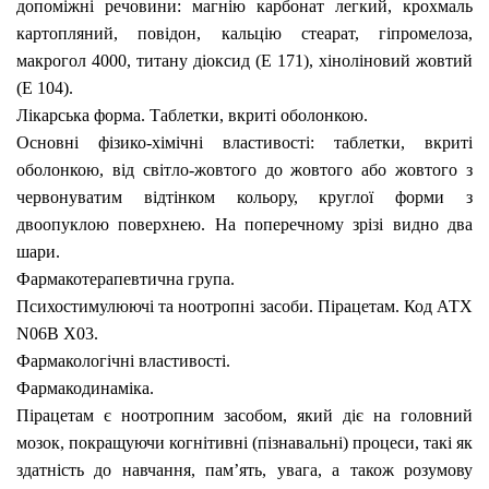
допоміжні речовини:
магнію карбонат легкий, крохмаль
картопляний, повідон, кальцію стеарат, гіпромелоза,
макрогол 4000, титану діоксид (Е 171), хіноліновий жовтий
(Е 104).
Лікарська форма.
Таблетки, вкриті оболонкою.
Основні фізико-хімічні властивості:
таблетки, вкриті
оболонкою, від світло-жовтого до жовтого або жовтого з
червонуватим відтінком кольору, круглої форми з
двоопуклою поверхнею. На поперечному зрізі видно два
шари.
Фармакотерапевтична група.
Психостимулюючі та ноотропні засоби. Пірацетам. Код АТХ
N06B X03.
Фармакологічні властивості.
Фармакодинаміка.
Пірацетам є ноотропним засобом, який діє на головний
мозок, покращуючи когнітивні (пізнавальні) процеси, такі як
здатність до навчання, пам’ять, увага, а також розумову