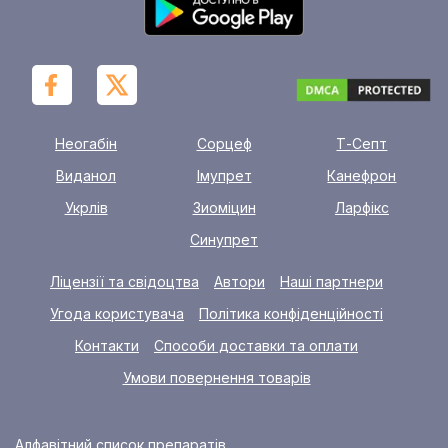
Неогабін
Сорцеф
Т-Септ
Виданол
Імупрет
Канефрон
Укрлів
Зиоміцин
Ларфікс
Синупрет
Ліцензії та свідоцтва
Автори
Наші партнери
Угода користувача
Політика конфіденційності
Контакти
Способи доставки та оплати
Умови повернення товарів
Алфавітний список препаратів