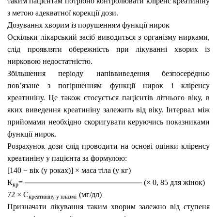
таким пацієнтам потрібно контролювати кліренс креатиніну
з метою адекватної корекції дози.
Дозування хворим із порушенням функції нирок
Оскільки лікарський засіб виводиться з організму нирками,
слід проявляти обережність при лікуванні хворих із
нирковою недостатністю.
Збільшення періоду напіввиведення безпосередньо
пов’язане з погіршенням функції нирок і кліренсу
креатиніну. Це також стосується пацієнтів літнього віку, в
яких виведення креатиніну залежить від віку. Інтервал між
прийомами необхідно скоригувати керуючись показниками
функції нирок.
Розрахунок дози слід проводити на основі оцінки кліренсу
креатиніну у пацієнта за формулою:
[140 − вік (у роках)] × маса тіла (у кг)
К
= ─────
───────────────── (× 0, 85 для жінок)
кр
72 × С
(мг/дл)
креатиніну у плазмі
Призначати лікування таким хворим залежно від ступеня