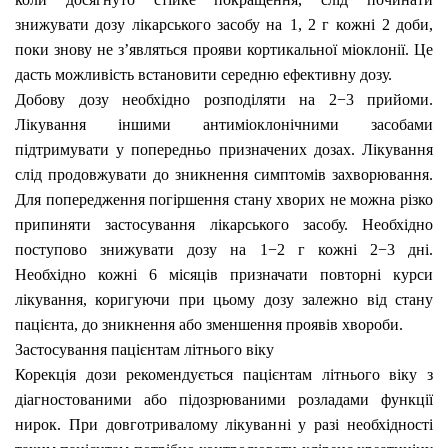
знижувати дозу лікарського засобу на
1, 2 г
кожні 2 доби,
поки знову не з’являться прояви кортикальної міоклонії.
Це
дасть можливість встановити середню ефективну дозу.
Добову дозу необхідно розподіляти на 2−3 прийоми.
Лікування іншими антиміоклонічними засобами
підтримувати у попередньо призначених дозах. Лікування
слід продовжувати до зникнення симптомів захворювання.
Для попередження погіршення стану хворих не можна різко
припиняти застосування лікарського засобу. Необхідно
поступово знижувати дозу на 1−2 г кожні 2−3 дні.
Необхідно кожні 6 місяців призначати повторні курси
лікування, коригуючи при цьому дозу залежно від стану
пацієнта, до зникнення або зменшення проявів хвороби.
Застосування пацієнтам літнього віку
Корекція дози рекомендується пацієнтам літнього віку з
діагностованими або підозрюваними розладами функції
нирок. При довготривалому лікуванні у разі необхідності