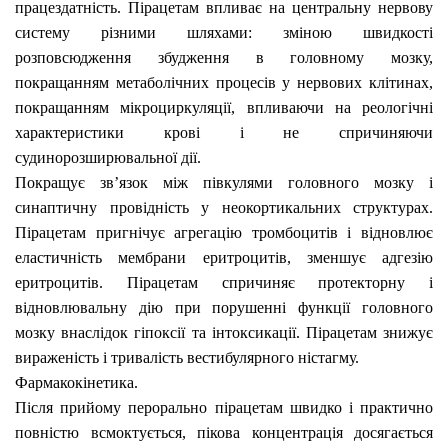
працездатність. Пірацетам впливає на центральну нервову
систему різними шляхами: зміною швидкості
розповсюдження збудження в головному мозку,
покращанням метаболічних процесів у нервових клітинах,
покращанням мікроциркуляції, впливаючи на реологічні
характеристики крові і не спричиняючи
судинорозширювальної дії.
Покращує зв’язок між півкулями головного мозку і
синаптичну провідність у неокортикальних структурах.
Пірацетам пригнічує агрегацію тромбоцитів і відновлює
еластичність мембрани еритроцитів, зменшує адгезію
еритроцитів. Пірацетам спричиняє протекторну і
відновлювальну дію при порушенні функції головного
мозку внаслідок гіпоксії та інтоксикації. Пірацетам знижує
вираженість і тривалість вестибулярного ністагму.
Фармакокінетика.
Після прийому перорально пірацетам швидко і практично
повністю всмоктується, пікова концентрація досягається