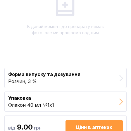
В даний момент до препарату немає
фото, але ми працюємо над цим
Форма випуску та дозування
Розчин, 3 %
Упаковка
Флакон 40 мл №1x1
9.00
Ціни в аптеках
від
грн