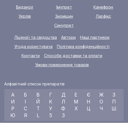
Виданол
Імупрет
Канефрон
Укрлів
Зиоміцин
Ларфікс
Синупрет
Ліцензії та свідоцтва
Автори
Наші партнери
Угода користувача
Політика конфіденційності
Контакти
Способи доставки та оплати
Умови повернення товарів
Алфавітний список препаратів
А
Б
В
Г
Д
Е
Є
Ж
З
И
І
Й
К
Л
М
Н
О
П
Р
С
Т
У
Ф
Х
Ц
Ч
Ш
Ю
Я
L
5
3