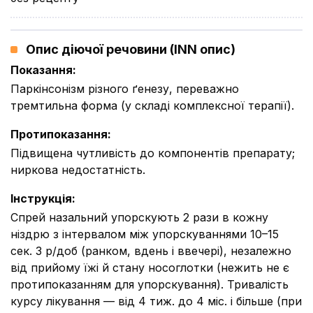
Опис діючої речовини (INN опис)
Показання
:
Паркінсонізм різного ґенезу, переважно
тремтильна форма (у складі комплексної терапії).
Протипоказання
:
Підвищена чутливість до компонентів препарату;
ниркова недостатність.
Інструкція
:
Спрей назальний упорскують 2 рази в кожну
ніздрю з інтервалом між упорскуваннями 10–15
сек. 3 р/доб (ранком, вдень і ввечері), незалежно
від прийому їжі й стану носоглотки (нежить не є
протипоказанням для упорскування). Тривалість
курсу лікування — від 4 тиж. до 4 міс. і більше (при