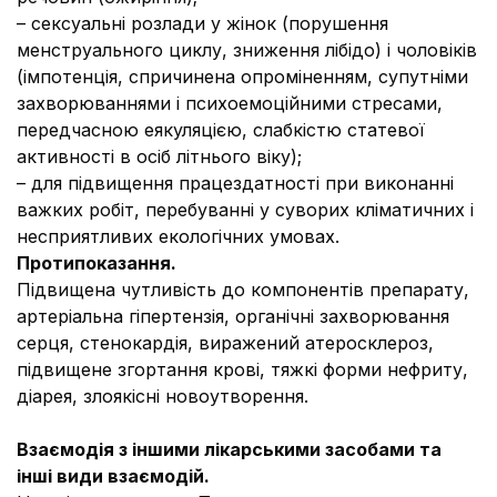
– сексуальні розлади у жінок (порушення
менструального циклу, зниження лібідо) і чоловіків
(імпотенція, спричинена опроміненням, супутніми
захворюваннями і психоемоційними стресами,
передчасною еякуляцією, слабкістю статевої
активності в осіб літнього віку);
– для підвищення працездатності при виконанні
важких робіт, перебуванні у суворих кліматичних і
несприятливих екологічних умовах.
Протипоказання.
Підвищена чутливість до компонентів препарату,
артеріальна гіпертензія, органічні захворювання
серця, стенокардія, виражений атеросклероз,
підвищене згортання крові, тяжкі форми нефриту,
діарея, злоякісні новоутворення.
Взаємодія з іншими лікарськими засобами та
інші види взаємодій.