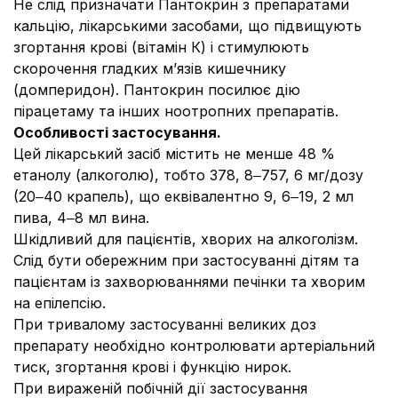
Не слід призначати Пантокрин з препаратами
кальцію, лікарськими засобами, що підвищують
згортання крові (вітамін К) і стимулюють
скорочення гладких м’язів кишечнику
(домперидон). Пантокрин посилює дію
пірацетаму та інших ноотропних препаратів.
Особливості застосування.
Цей лікарський засіб містить не менше 48 %
етанолу (алкоголю), тобто 378, 8‒757, 6 мг/дозу
(20‒40 крапель), що еквівалентно 9, 6‒19, 2 мл
пива, 4‒8 мл вина.
Шкідливий для пацієнтів, хворих на алкоголізм.
Слід бути обережним при застосуванні дітям та
пацієнтам із захворюваннями печінки та хворим
на епілепсію.
При тривалому застосуванні великих доз
препарату необхідно контролювати артеріальний
тиск, згортання крові і функцію нирок.
При вираженій побічній дії застосування