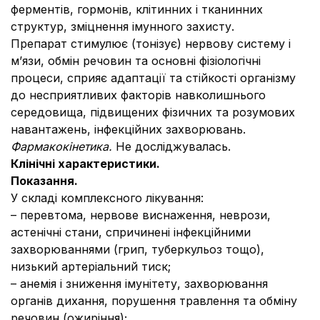
ферментів, гормонів, клітинних і тканинних
структур, зміцнення імунного захисту.
Препарат стимулює (тонізує) нервову систему і
м’язи, обмін речовин та основні фізіологічні
процеси, сприяє адаптації та стійкості організму
до несприятливих факторів навколишнього
середовища, підвищених фізичних та розумових
навантажень, інфекційних захворювань.
Фармакокінетика.
Не досліджувалась.
Клінічні характеристики.
Показання.
У складі комплексного лікування:
– перевтома, нервове виснаження, неврози,
астенічні стани, спричинені інфекційними
захворюваннями (грип, туберкульоз тощо),
низький артеріальний тиск;
– анемія і зниження імунітету, захворювання
органів дихання, порушення травлення та обміну
речовин (ожиріння);