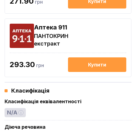
271.90
Купити
грн
Aптека 911
ПАНТОКРИН
екстракт
293.30
Купити
грн
Класифікація
Класифікація еквівалентності
N/A
Діюча речовина