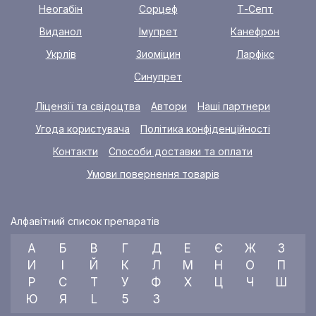
Неогабін
Сорцеф
Т-Септ
Виданол
Імупрет
Канефрон
Укрлів
Зиоміцин
Ларфікс
Синупрет
Ліцензії та свідоцтва
Автори
Наші партнери
Угода користувача
Політика конфіденційності
Контакти
Способи доставки та оплати
Умови повернення товарів
Алфавітний список препаратів
А
Б
В
Г
Д
Е
Є
Ж
З
И
І
Й
К
Л
М
Н
О
П
Р
С
Т
У
Ф
Х
Ц
Ч
Ш
Ю
Я
L
5
3