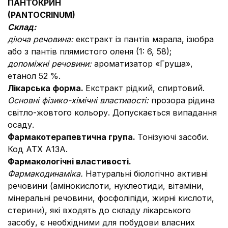
ПАНТОКРИН
(PANTOCRINUM)
Склад:
діюча речовина:
екстракт із пантів марала, ізюбра
або з пантів плямистого оленя (1: 6, 58);
допоміжні речовини:
ароматизатор «Груша»,
етанол 52 %.
Лікарська форма.
Екстракт рідкий, спиртовий.
Основні фізико-хімічні властивості:
прозора рідина
світло-жовтого кольору. Допускається випадання
осаду.
Фармакотерапевтична група.
Тонізуючі засоби.
Код АТХ А13А.
Фармакологічні властивості.
Фармакодинаміка.
Натуральні біологічно активні
речовини (амінокислоти, нуклеотиди, вітаміни,
мінеральні речовини, фосфоліпіди, жирні кислоти,
стерини), які входять до складу лікарського
засобу, є необхідними для побудови власних