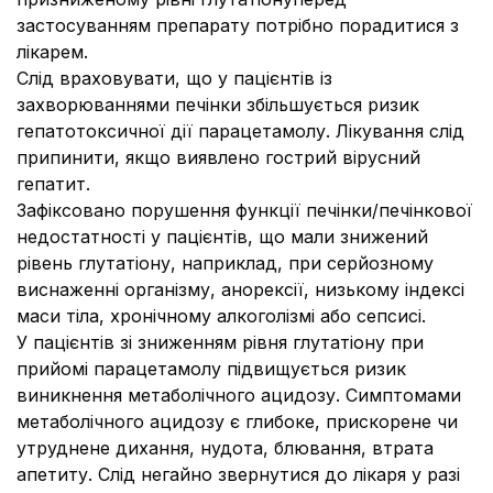
застосуванням препарату потрібно порадитися з
лікарем.
Слід враховувати, що у пацієнтів із
захворюваннями печінки збільшується ризик
гепатотоксичної дії парацетамолу. Лікування слід
припинити, якщо виявлено гострий вірусний
гепатит.
Зафіксовано порушення функції печінки/печінкової
недостатності у пацієнтів, що мали знижений
рівень глутатіону, наприклад, при серйозному
виснаженні організму, анорексії, низькому індексі
маси тіла, хронічному алкоголізмі або сепсисі.
У пацієнтів зі зниженням рівня глутатіону при
прийомі парацетамолу підвищується ризик
виникнення метаболічного ацидозу. Симптомами
метаболічного ацидозу є глибоке, прискорене чи
утруднене дихання, нудота, блювання, втрата
апетиту. Слід негайно звернутися до лікаря у разі