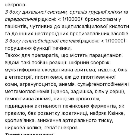
некроліз.
З боку дихальної системи, органів грудної клітки та
середостіння
(рідкісні: < 1/10000): бронхоспазм у
пацієнтів, чутливих до ацетилсаліцилової кислоти
та до інших нестероїдних протизапальних засобів.
З боку гепатобіліарної системи
(рідкісні: < 1/10000):
порушення функції печінки.
Також для препаратів, що містять парацетамол,
відомі такі побічні реакції: шкірний свербіж,
мультиформна ексудативна еритема, нудота, біль
в епігастрії, гіпоглікемія, аж до гіпоглікемічної
коми, агранулоцитоз, анемія, сульфгемоглобінемія і
метгемоглобінемія (ціаноз, задишка, біль у серці),
гемолітична анемія, синці чи кровотечі,
підвищення активності печінкових ферментів, як
правило, без розвитку жовтяниці, набряк Квінке,
кропив’янка, зниження артеріального тиску,
ниркова коліка, гепатонекроз.
Термін придатності.