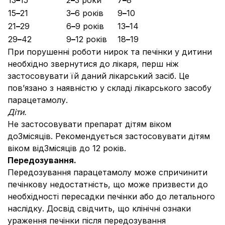
13
–
15
2
–
3 роки
7
–
8
15
–
21
3
–
6 років
9
–
10
21
–
29
6
–
9 років
13
–
14
29
–
42
9
–
12 років
18
–
19
При порушенні роботи нирок та печінки у дитини
необхідно звернутися до лікаря, перш ніж
застосовувати їй даний лікарський засіб. Це
пов’язано з наявністю у складі лікарського засобу
парацетамолу.
Діти.
Не застосовувати препарат дітям віком
до3місяців. Рекомендується застосовувати дітям
віком від3місяців до 12 років.
Передозування.
Передозування парацетамолу може спричинити
печінкову недостатність, що може призвести до
необхідності пересадки печінки або до летального
наслідку. Досвід свідчить, що клінічні ознаки
ураження печінки після передозування