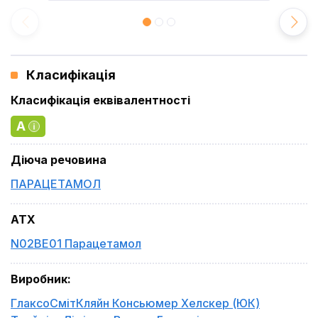
Класифікація
Класифікація еквівалентності
A
Діюча речовина
ПАРАЦЕТАМОЛ
ATX
N02BE01 Парацетамол
Виробник
:
ГлаксоСмітКляйн Консьюмер Хелскер (ЮК)