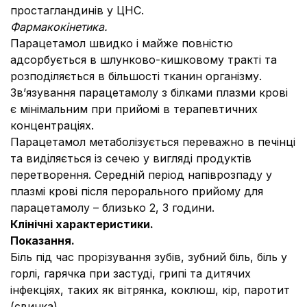
простагландинів у ЦНС.
Фармакокінетика.
Парацетамол швидко і майже повністю
адсорбується в шлунково-кишковому тракті та
розподіляється в більшості тканин організму.
Зв’язування парацетамолу з білками плазми крові
є мінімальним при прийомі в терапевтичних
концентраціях.
Парацетамол метаболізується переважно в печінці
та виділяється із сечею у вигляді продуктів
перетворення. Середній період напіврозпаду у
плазмі крові після перорального прийому для
парацетамолу – близько 2, 3 години.
Клінічні характеристики.
Показання.
Біль під час прорізування зубів, зубний біль, біль у
горлі, гарячка при застуді, грипі та дитячих
інфекціях, таких як вітрянка, коклюш, кір, паротит
(свинка).