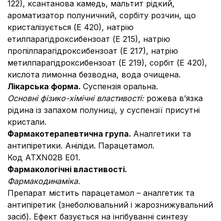
122), ксантанова камедь, мальтит рідкий,
ароматизатор полуничний, сорбіту розчин, що
кристалізується (Е 420), натрію
етилпарагідроксибензоат (Е 215), натрію
пропілпарагідроксибензоат (Е 217), натрію
метилпарагідроксибензоат (Е 219), сорбіт (Е 420),
кислота лимонна безводна, вода очищена.
Лікарська форма.
Суспензія оральна.
Основні фізико-хімічні властивості:
рожева в’язка
рідина із запахом полуниці, у суспензії присутні
кристали.
Фармакотерапевтична група.
Аналгетики та
антипіретики. Аніліди. Парацетамол.
Код АТXN02B E01.
Фармакологічні властивості.
Фармакодинаміка.
Препарат містить парацетамол – аналгетик та
антипіретик (знеболювальний і жарознижувальний
засіб). Ефект базується на інгібуванні синтезу