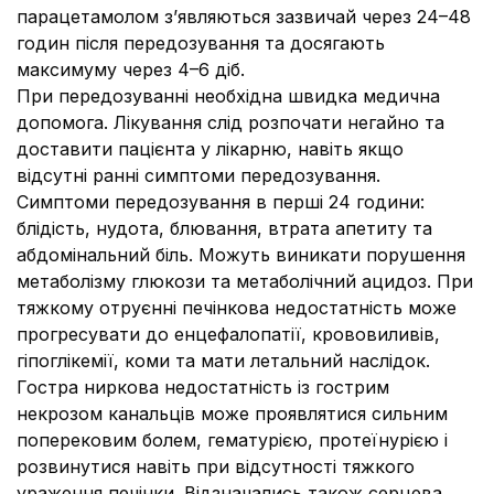
парацетамолом з’являються зазвичай через 24–48
годин після передозування та досягають
максимуму через 4–6 діб.
При передозуванні необхідна швидка медична
допомога. Лікування слід розпочати негайно та
доставити пацієнта у лікарню, навіть якщо
відсутні ранні симптоми передозування.
Симптоми передозування в перші 24 години:
блідість, нудота, блювання, втрата апетиту та
абдомінальний біль. Можуть виникати порушення
метаболізму глюкози та метаболічний ацидоз. При
тяжкому отруєнні печінкова недостатність може
прогресувати до енцефалопатії, крововиливів,
гіпоглікемії, коми та мати летальний наслідок.
Гостра ниркова недостатність із гострим
некрозом канальців може проявлятися сильним
поперековим болем, гематурією, протеїнурією і
розвинутися навіть при відсутності тяжкого
ураження печінки. Відзначались також серцева