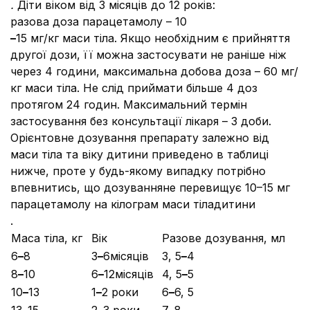
.
Діти віком від 3 місяців до 12 років:
разова доза парацетамолу – 10
–
15 мг/кг маси тіла. Якщо необхідним є прийняття
другої дози, її можна застосувати не раніше ніж
через 4 години, максимальна добова доза – 60 мг/
кг маси тіла. Не слід приймати більше 4 доз
протягом 24 годин. Максимальний термін
застосування без консультації лікаря – 3 доби.
Орієнтовне дозування препарату залежно від
маси тіла та віку дитини приведено в таблиці
нижче, проте у будь-якому випадку потрібно
впевнитись, що дозуванняне перевищує 10–15 мг
парацетамолу на кілограм маси тіладитини
.
Маса тіла, кг
Вік
Разове дозування, мл
6
–
8
3
–
6місяців
3, 5
–
4
8
–
10
6
–
12місяців
4, 5
–
5
10
–
13
1
–
2 роки
6
–
6, 5