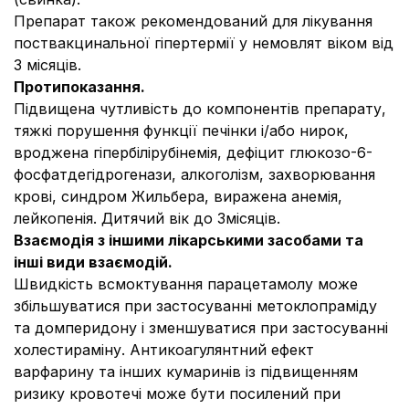
Препарат також рекомендований для лікування
поствакцинальної гіпертермії у немовлят віком від
3 місяців.
Протипоказання.
Підвищена чутливість до компонентів препарату,
тяжкі порушення функції печінки і/або нирок,
вроджена гіпербілірубінемія, дефіцит глюкозо-6-
фосфатдегідрогенази, алкоголізм, захворювання
крові, синдром Жильбера, виражена анемія,
лейкопенія. Дитячий вік до 3місяців.
Взаємодія з іншими лікарськими засобами та
інші види взаємодій.
Швидкість всмоктування парацетамолу може
збільшуватися при застосуванні метоклопраміду
та домперидону і зменшуватися при застосуванні
холестираміну. Антикоагулянтний ефект
варфарину та інших кумаринів із підвищенням
ризику кровотечі може бути посилений при