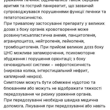
аритмія та гострий панкреатит, що зазвичай
супроводжувався порушеннями функції печінки та
гепатотоксичністю.
При тривалому застосуванні препарату у великих
дозах з боку органів кровотворення може
розвинутисьапластична анемія, панцитопенія,
агранулоцитоз, нейтропенія, лейкопенія,
тромбоцитопенія. При прийомі великих дозз боку
ЦНС можливе запаморочення, психомоторне
збудження і порушення орієнтації; з боку
сечовидільної системи − нефротоксичність
(ниркова коліка, інтерстиціальний нефрит,
капілярний некроз).
Симптоми можуть бути обмежені нудотою та
блюванням або можуть не відображати тяжкості
передозування чи ризику ураження органів.
При передозуванні необхідна швидка медична
допомога. Лікування при передозуванні або навіть