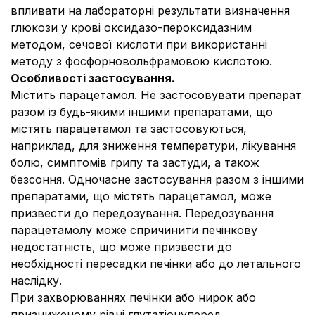
впливати на лабораторні результати визначення
глюкози у крові оксидазо-пероксидазним
методом, сечової кислоти при використанні
методу з фосфорновольфрамовою кислотою.
Особливості застосування.
Містить парацетамол. Не застосовувати препарат
разом із будь-якими іншими препаратами, що
містять парацетамол та застосовуються,
наприклад, для зниження температури, лікування
болю, симптомів грипу та застуди, а також
безсоння. Одночасне застосування разом з іншими
препаратами, що містять парацетамол, може
призвести до передозування. Передозування
парацетамолу може спричинити печінкову
недостатність, що може призвести до
необхідності пересадки печінки або до летального
наслідку.
При захворюваннях печінки або нирок або
призниженому рівні глутатіонуперед