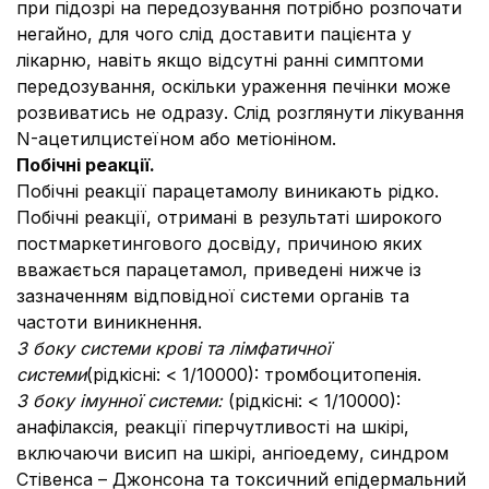
при підозрі на передозування потрібно розпочати
негайно, для чого слід доставити пацієнта у
лікарню, навіть якщо відсутні ранні симптоми
передозування, оскільки ураження печінки може
розвиватись не одразу. Слід розглянути лікування
N-ацетилцистеїном або метіоніном.
Побічні реакції.
Побічні реакції парацетамолу виникають рідко.
Побічні реакції, отримані в результаті широкого
постмаркетингового досвіду, причиною яких
вважається парацетамол, приведені нижче із
зазначенням відповідної системи органів та
частоти виникнення.
З боку системи крові та лімфатичної
системи
(рідкісні: < 1/10000): тромбоцитопенія.
З боку імунної системи:
(рідкісні: < 1/10000):
анафілаксія, реакції гіперчутливості на шкірі,
включаючи висип на шкірі, ангіоедему, синдром
Стівенса – Джонсона та токсичний епідермальний