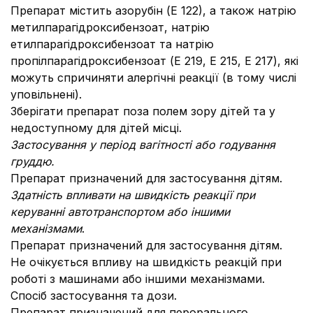
Препарат містить азорубін (Е 122), а також натрію
метилпарагідроксибензоат, натрію
етилпарагідроксибензоат та натрію
пропілпарагідроксибензоат (E 219, E 215, E 217), які
можуть спричиняти алергічні реакції (в тому числі
уповільнені).
Зберігати препарат поза полем зору дітей та у
недоступному для дітей місці.
Застосування у період вагітності або годування
груддю.
Препарат призначений для застосування дітям.
Здатність впливати на швидкість реакції при
керуванні автотранспортом або іншими
механізмами
.
Препарат призначений для застосування дітям.
Не очікується впливу на швидкість реакцій при
роботі з машинами або іншими механізмами.
Спосіб застосування та дози.
Препарат призначений для перорального