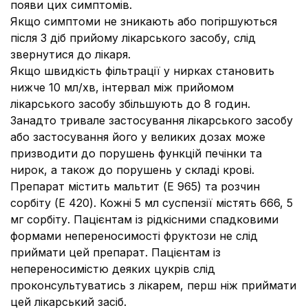
появи цих симптомів.
Якщо симптоми не зникають або погіршуються
після 3 діб прийому лікарського засобу, слід
звернутися до лікаря.
Якщо швидкість фільтрації у нирках становить
нижче 10 мл/хв, інтервал між прийомом
лікарського засобу збільшують до 8 годин.
Занадто тривале застосування лікарського засобу
або застосування його у великих дозах може
призводити до порушень функцій печінки та
нирок, а також до порушень у складі крові.
Препарат містить мальтит (E 965) та розчин
сорбіту (E 420). Кожні 5 мл суспензії містять 666, 5
мг сорбіту. Пацієнтам із рідкісними спадковими
формами непереносимості фруктози не слід
приймати цей препарат. Пацієнтам із
непереносимістю деяких цукрів слід
проконсультуватись з лікарем, перш ніж приймати
цей лікарський засіб.