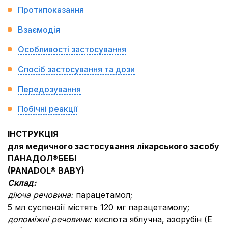
Протипоказання
Взаємодія
Особливості застосування
Спосіб застосування та дози
Передозування
Побічні реакції
ІНСТРУКЦІЯ
для медичного застосування лікарського засобу
ПАНАДОЛ®БЕБІ
(PANADOL® BABY)
Склад:
діюча речовина:
парацетамол;
5 мл суспензії містять 120 мг парацетамолу;
допоміжні речовини:
кислота яблучна, азорубін (Е