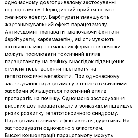
одночасному довготривалому застосуванні
парацетамолу. Періодичний прийом не має
значного ефекту. Барбітурати зменшують
жарознижувальний ефект парацетамолу.
Антисудомні препарати (включаючи фенітоїн,
барбітурати, карбамазепін), які стимулюють
активність мікросомальних ферментів печінки,
можуть посилювати токсичний вплив
парацетамолу на печінку внаслідок підвищення
ступеня перетворення препарату на
гепатотоксичні метаболіти. При одночасному
застосуванні парацетамолу з гепатотоксичними
засобами збільшується токсичний вплив
препаратів на печінку. Одночасне застосування
високих доз парацетамолу з ізоніазидом підвищує
ризик розвитку гепатотоксичного синдрому.
Парацетамол знижує ефективність діуретиків. Не
застосовувати одночасно з алкоголем.
Високі концентрації парацетамолу можуть