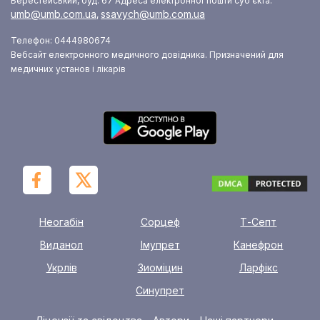
Берестейський, буд. 67
Адреса електронної пошти суб’єкта:
umb@umb.com.ua
ssavych@umb.com.ua
,
Телефон: 0444980674
Вебсайт електронного медичного довідника. Призначений для
медичних установ і лікарів
Неогабін
Сорцеф
Т-Септ
Виданол
Імупрет
Канефрон
Укрлів
Зиоміцин
Ларфікс
Синупрет