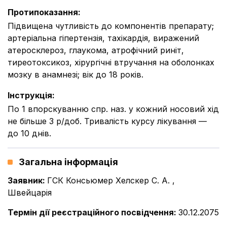
Протипоказання
:
Підвищена чутливість до компонентів препарату;
артеріальна гіпертензія, тахікардія, виражений
атеросклероз, глаукома, атрофічний риніт,
тиреотоксикоз, хірургічні втручання на оболонках
мозку в анамнезі; вік до 18 років.
Інструкція
:
По 1 впорскуванню спр. наз. у кожний носовий хід
не більше 3 р/доб. Тривалість курсу лікування —
до 10 днів.
Загальна інформація
Заявник
:
ГСК Консьюмер Хелскер С. А. ,
Швейцарія
Термін дії реєстраційного посвідчення
:
30.12.2075