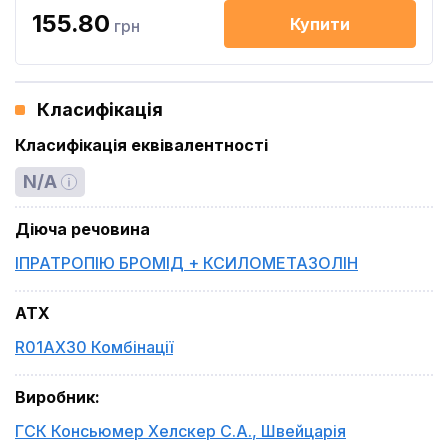
155.80
Купити
грн
Класифікація
Класифікація еквівалентності
N/A
Діюча речовина
ІПРАТРОПІЮ БРОМІД + КСИЛОМЕТАЗОЛІН
ATX
R01AX30 Комбінації
Виробник
:
ГСК Консьюмер Хелскер С.А.
,
Швейцарія