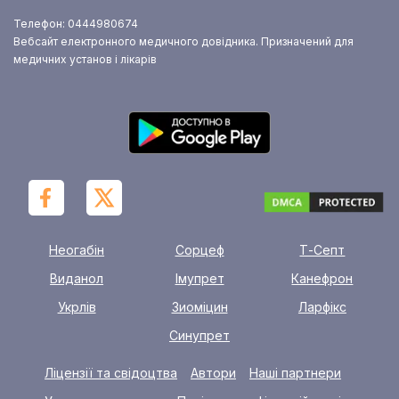
Телефон: 0444980674
Вебсайт електронного медичного довідника. Призначений для
медичних установ і лікарів
Неогабін
Сорцеф
Т-Септ
Виданол
Імупрет
Канефрон
Укрлів
Зиоміцин
Ларфікс
Синупрет
Ліцензії та свідоцтва
Автори
Наші партнери