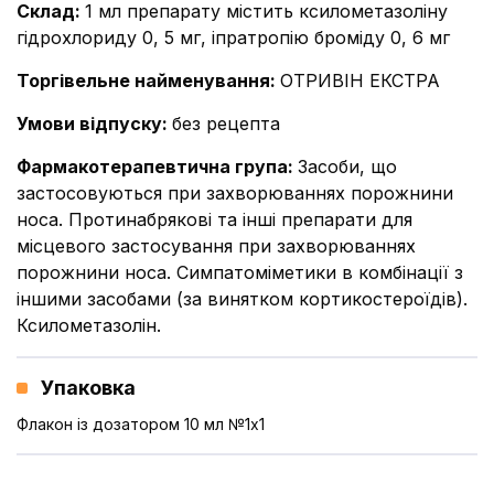
Склад
:
1 мл препарату містить ксилометазоліну
гідрохлориду 0, 5 мг, іпратропію броміду 0, 6 мг
Торгівельне найменування
:
ОТРИВІН ЕКСТРА
Умови відпуску
:
без рецепта
Фармакотерапевтична група
:
Засоби, що
застосовуються при захворюваннях порожнини
носа. Протинабрякові та інші препарати для
місцевого застосування при захворюваннях
порожнини носа. Симпатоміметики в комбінації з
іншими засобами (за винятком кортикостероїдів).
Ксилометазолін.
Упаковка
Флакон із дозатором 10 мл №1x1