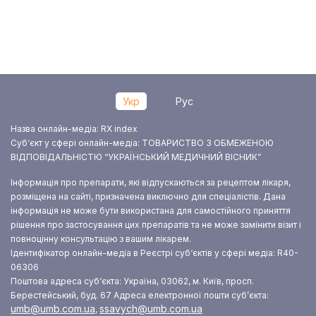
Укр
Рус
Назва онлайн-медіа: RX index
Суб‘єкт у сфері онлайн-медіа: ТОВАРИСТВО З ОБМЕЖЕНОЮ
ВІДПОВІДАЛЬНІСТЮ “УКРАЇНСЬКИЙ МЕДИЧНИЙ ВІСНИК”
Інформація про препарати, які відпускаються за рецептом лікаря,
розміщена на сайті, призначена виключно для спеціалістів. Дана
інформація не може бути використана для самостійного приняття
рішення про застосування цих препаратів та не може замінити візит і
повноцінну консультацію з вашим лікарем.
Ідентифікатор онлайн-медіа в Реєстрі суб‘єктів у сфері медіа: R40-
06306
Поштова адреса суб‘єкта: Україна, 03062, м. Київ, просп.
Берестейський, буд. 67
Адреса електронної пошти суб’єкта:
umb@umb.com.ua
ssavych@umb.com.ua
,