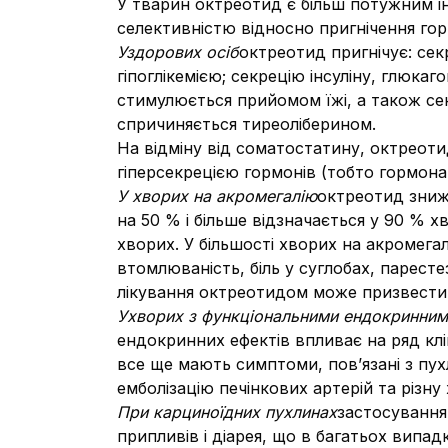
У тварин октреотид є більш потужним ін
селективністю відносно пригнічення гор
У
здорових осіб
октреотид пригнічує: се
гіпоглікемією; секрецію інсуліну, глюк
стимулюється прийомом їжі, а також сек
спричиняється тиреоліберином.
На відміну від соматостатину, октреоти
гіперсекрецією гормонів (тобто гормона
У хворих на акромегалію
октреотид знижу
на 50 % і більше відзначається у 90 % 
хворих. У більшості хворих на акромега
втомлюваність, біль у суглобах, паресте
лікування октреотидом може призвести 
У
хворих з функціональними ендокринним
ендокринних ефектів впливає на ряд клін
все ще мають симптоми, пов’язані з пух
емболізацію печінкових артерій та різн
При карциноїдних пухлинах
застосування
припливів і діарея, що в багатьох випа