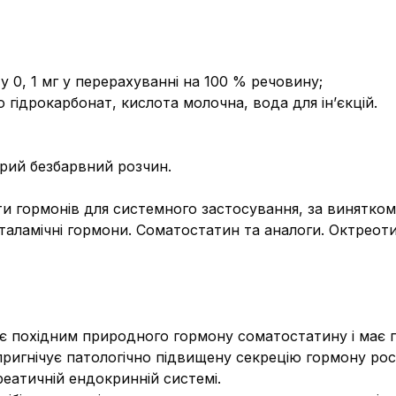
у 0, 1 мг у перерахуванні на 100 % речовину;
ію гідрокарбонат, кислота молочна, вода для ін’єкцій.
рий безбарвний розчин.
и гормонів для системного застосування, за винятком 
іпоталамічні гормони. Соматостатин та аналоги. Октреот
є похідним природного гормону соматостатину і має по
пригнічує патологічно підвищену секрецію гормону рост
еатичній ендокринній системі.