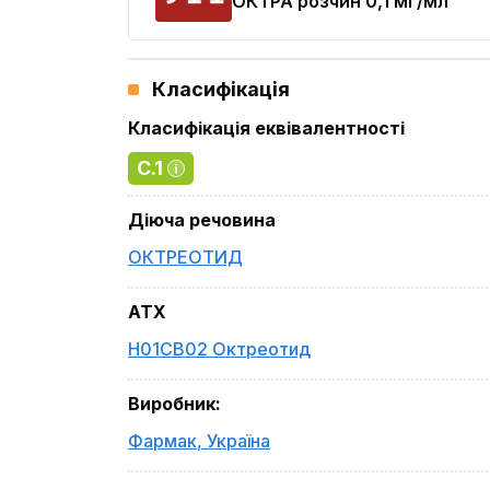
ОКТРА
розчин 0,1 мг/мл
Класифікація
Класифікація еквівалентності
C.1
Діюча речовина
ОКТРЕОТИД
ATX
H01CB02 Октреотид
Виробник
:
Фармак
,
Україна