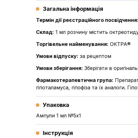
Загальна інформація
Термін дії реєстраційного посвідчення
Склад
:
1 мл розчину містить октреотиду
Торгівельне найменування
:
ОКТРА®
Умови відпуску
:
за рецептом
Умови зберігання
:
Зберігати в оригінал
Фармакотерапевтична група
:
Препарат
гіпоталамуса, гіпофіза та їх аналоги. Г
Упаковка
Ампули 1 мл №5x1
Інструкція