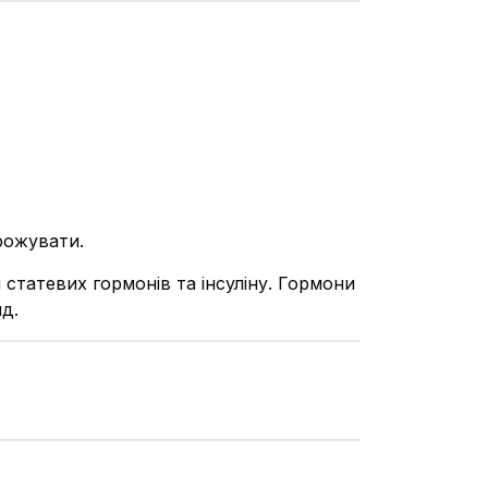
орожувати.
статевих гормонів та інсуліну. Гормони
ид.