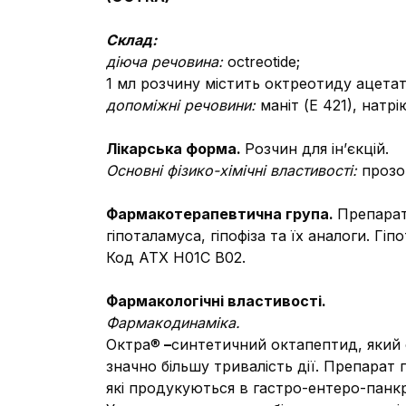
Склад:
діюча речовина:
octreotide;
1 мл розчину містить октреотиду ацетат
допоміжні речовини:
маніт (Е 421), натр
Лікарська форма.
Розчин для ін’єкцій.
Основні фізико-хімічні властивості:
прозо
Фармакотерапевтична група.
Препарат
гіпоталамуса, гіпофіза та їх аналоги. Г
Код АТХ Н01С В02.
Фармакологічні властивості.
Фармакодинаміка.
Октра®
–
синтетичний октапептид, який 
значно більшу тривалість дії. Препарат 
які продукуються в гастро-ентеро-панкр