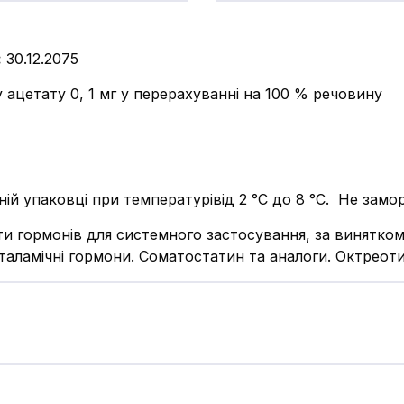
:
30.12.2075
 ацетату 0, 1 мг у перерахуванні на 100 % речовину
ьній упаковці при температурівід 2 °С до 8 °С. Не зам
и гормонів для системного застосування, за винятком 
іпоталамічні гормони. Соматостатин та аналоги. Октреот