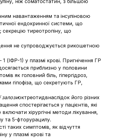
уліну, ніж соматостатин, з більшою
ичним навантаженням та інсуліновою
еатичної ендокринної системи, що
; секрецію тиреотропіну, що
введення не супроводжується рикошетною
1 (ІФР-1) у плазмі крові. Пригнічення ГР
л досягається приблизно у половини
мів як головний біль, гіпергідроз,
мами гіпофіза, що секретують ГР,
 залози
октреотидвнаслідок його різних
щення спостерігається у пацієнтів, які
включати хірургічні методи лікування,
ну та 5-фторурацилу.
і таких симптомів, як відчуття
ну у плазмі крові та