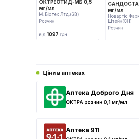
ОКТРЕОТИД-МБ 0,5
САНДОСТАТ
мг/мл
мг/мл
М. Біотек Лтд.(GB)
Новартіс Фар
Розчин
Штейн(CH)
Розчин
1097
від
грн
Ціни в аптеках
Аптека Доброго Дня
ОКТРА
розчин 0,1 мг/мл
Aптека 911