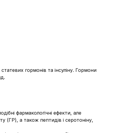
статевих гормонів та інсуліну. Гормони
ид.
дібні фармакологічні ефекти, але
у (ГР), а також пептидів і серотоніну,