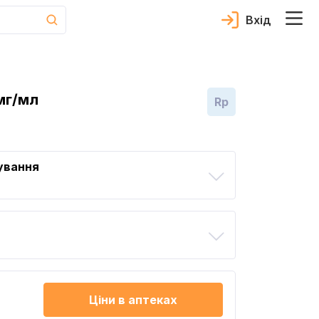
Вхід
мг/мл
Rp
ування
Ціни в аптеках