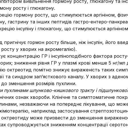
гібітором вивільнення гормону росту, глюкагону та інс
мону росту і глюкагону.
крецію гормону росту, що стимулюється аргініном, фіз
агону, гастрину та інших пептидів гастро-ентеро-панкр
рецію інсуліну і глюкагону, що стимулюється аргініном
д пригнічує гормон росту більше, ніж інсулін, його 
 росту у хворих на акромегалію).
є концентрацію ГР і інсуліноподібного фактора росту– 
хворих; зниження рівня ГР у плазмі крові менше 5 нг/м
лію октреотид помітно знижує вираженість таких симпто
зії та синдром зап’ясткового каналу. У хворих з адено
до зменшення розмірів пухлини.
и пухлинами шлунково-кишкового тракту і підшлункової
ічних ознак хвороби. Клінічне та симптоматичне покра
линами, незважаючи на попереднє лікування, що може 
у хіміотерапію, наприклад застосування стрептозотоци
 октреотиду може призвести до зменшення вираженост
дках супроводжується зниженням концентрації серотоні