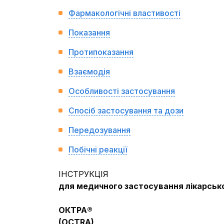
Фармакологічні властивості
Показання
Протипоказання
Взаємодія
Особливості застосування
Спосіб застосування та дози
Передозування
Побічні реакції
ІНСТРУКЦІЯ
для медичного застосування лікарськ
ОКТРА®
(
OCTRA
)