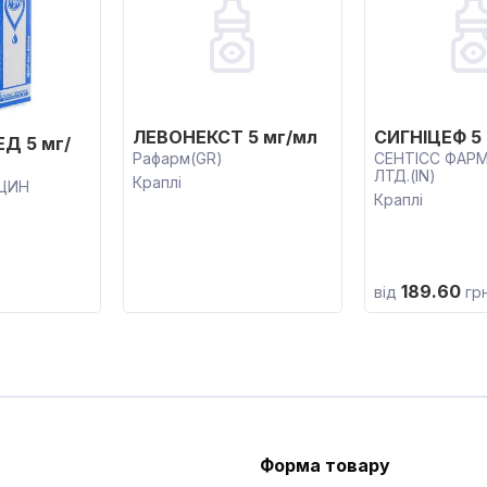
ЛЕВОНЕКСТ 5 мг/мл
СИГНІЦЕФ 5
Д 5 мг/
Рафарм(GR)
СЕНТІСС ФАРМ
ЛТД.(IN)
Краплі
ЦИН
Краплі
189.60
від
гр
Форма товару