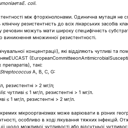
eumoniae
та
E. coli.
ентності між фторхінолонами. Одинична мутація не спр
лінічну резистентність до всіх лікарських засобів кла
у речовин можуть мати широку специфічність субстрату
до виникнення множинної резистентності.
ічувальної концентрації), які відділяють чутливі та по
нямEUCAST (EuropeanCommitteeonAntimicrobialSusceptibi
препаратів), такі:
 Streptococcus
A, B, C, G:
/л, резистентні > 2 мг/л;
lis
: чутливі ≤ 1 мг/л, резистентні > 1 мг/л.
і ≤ 1 мг/л, резистентні > 2 мг/л.
кремих мікроорганізмах може варіювати в різних геогр
ності, особливо в ході лікування тяжких інфекцій. О
ації щодо можливої чутливості або відсутньої чутливос