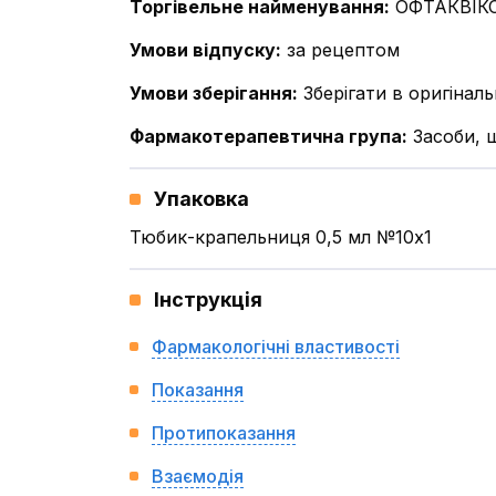
Торгівельне найменування
:
ОФТАКВІК
Умови відпуску
:
за рецептом
Умови зберігання
:
Зберігати в оригінал
Фармакотерапевтична група
:
Засоби, 
Упаковка
Тюбик-крапельниця 0,5 мл №10x1
Інструкція
Фармакологічні властивості
Показання
Протипоказання
Взаємодія