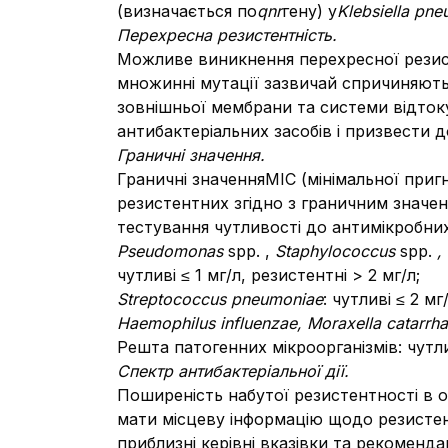
(визначається по
qnr
гену) у
Klebsiella pn
Перехресна резистентність.
Можливе виникнення перехресної резист
множинні мутації зазвичай спричиняють к
зовнішньої мембрани та системи відток
антибактеріальних засобів і призвести 
Граничні значення.
Граничні значенняMIC (мінімальної пригн
резистентних згідно з граничним значен
тестування чутливості до антимікробних 
Pseudomonas
spp. ,
Staphylococcus
spp.
,
чутливі ≤ 1 мг/л, резистентні > 2 мг/л;
Streptococcus pneumoniae
: чутливі ≤ 2 мг
Haemophilus influenzae, Moraxella catarrha
Решта патогенних мікроорганізмів: чутлив
Спектр антибактеріальної дії.
Поширеність набутої резистентності в о
мати місцеву інформацію щодо резистент
приблизні керівні вказівки та рекоменд