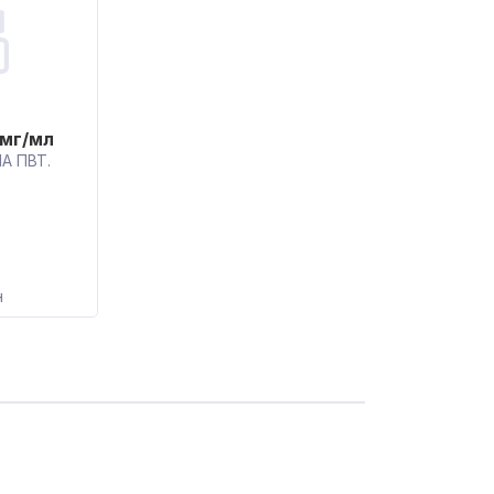
 мг/мл
А ПВТ.
н