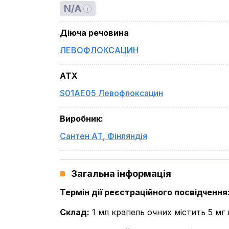
N/A
Діюча речовина
ЛЕВОФЛОКСАЦИН
ATX
S01AE05 Левофлоксацин
Виробник
:
Сантен АТ
,
Фінляндія
Загальна інформація
Термін дії реєстраційного посвідчення
Склад
:
1 мл крапель очних містить 5 мг