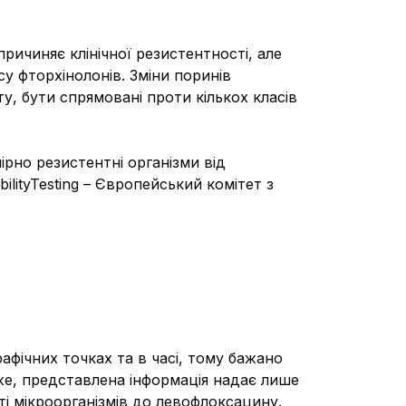
ичиняє клінічної резистентності, але
су фторхінолонів. Зміни поринів
, бути спрямовані проти кількох класів
мірно резистентні організми від
lityTesting – Європейський комітет з
афічних точках та в часі, тому бажано
тже, представлена інформація надає лише
ті мікроорганізмів до левофлоксацину.