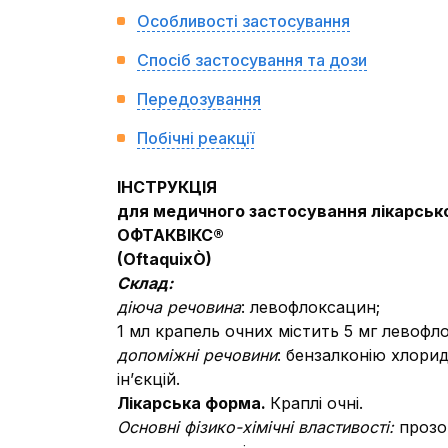
Особливості застосування
Спосіб застосування та дози
Передозування
Побічні реакції
ІНСТРУКЦІЯ
для медичного застосування лікарськ
ОФТАКВІКС®
(
Oftaquix
Ò
)
Склад:
діюча речовина
:
левофлоксацин;
1 мл крапель очних містить 5 мг левофл
допоміжні речовини
:
бензалконію хлорид
ін’єкцій.
Лікарська форма.
Краплі очні.
Основні фізико-хімічні властивості:
прозо