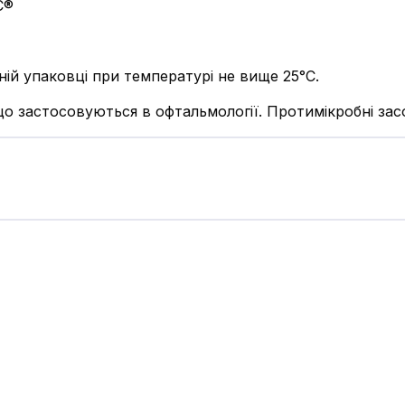
С®
ьній упаковці при температурі не вище 25°С.
що застосовуються в офтальмології. Протимікробні за