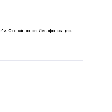
соби. Фторхінолони. Левофлоксацин.