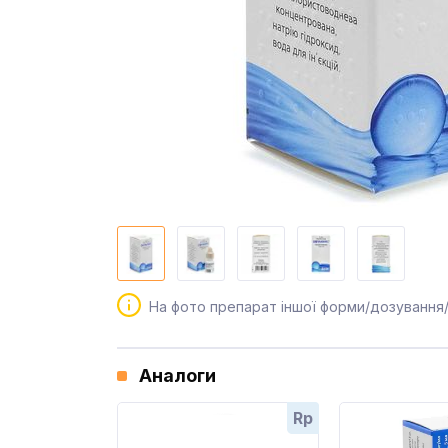
На фото препарат іншої форми/дозування
Аналоги
Rp