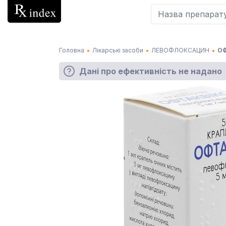
Головна
Лікарські засоби
ЛЕВОФЛОКСАЦИН
ОФ
Дані про ефективність не надано