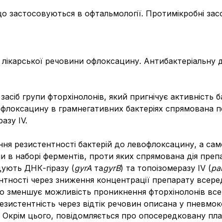
що застосовуються в офтальмології. Протимікробні зас
 лікарської речовини офлоксацину. Антибактеріальну 
сіб групи фторхінолонів, який пригнічує активність б
вофлоксацину в грамнегативних бактеріях спрямована п
азу IV.
ння резистентності бактерій до левофлоксацину, а сам
ни в наборі ферментів, проти яких спрямована дія преп
дують ДНК-гіразу (
gyrA
та
gyrB
) та топоізомеразу IV (
pa
тності через зниження концентрації препарату всереди
о зменшує можливість проникнення фторхінолонів всер
езистентність через відтік речовин описана у пневмоко
 Окрім цього, повідомляється про опосередковану пла