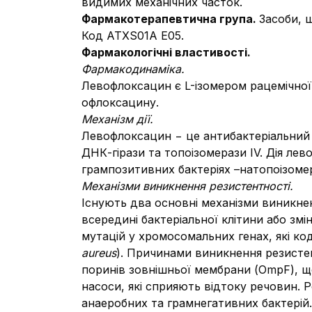
видимих механічних часток.
Фармакотерапевтична група.
Засоби, 
Код АТХS01A Е05.
Фармакологічні властивості.
Фармакодинаміка.
Левофлоксацин є L-ізомером рацемічної
офлоксацину.
Механізм дії.
Левофлоксацин − це антибактеріальний за
ДНК-гірази та топоізомерази IV. Дія ле
грампозитивних бактеріях –натопоізомер
Механізми виникнення резистентності.
Існують два основні механізми виникне
всередині бактеріальної клітини або змі
мутацій у хромосомальних генах, які ко
aureus
). Причинами виникнення резистен
поринів зовнішньої мембрани (OmpF), щ
насоси, які сприяють відтоку речовин. Р
анаеробних та грамнегативних бактерій.