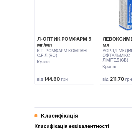
Л-ОПТИК РОМФАРМ 5
ЛЕВОКСИМЕ
мг/мл
мл
К.Т. РОМФАРМ КОМПАНІ
УОРЛД МЕДИ
С.Р.Л.(RO)
ОФТАЛЬМІКС
ЛІМІТЕД(GB)
Краплі
Краплі
144.60
211.70
від
грн
від
грн
Класифікація
Класифікація еквівалентності