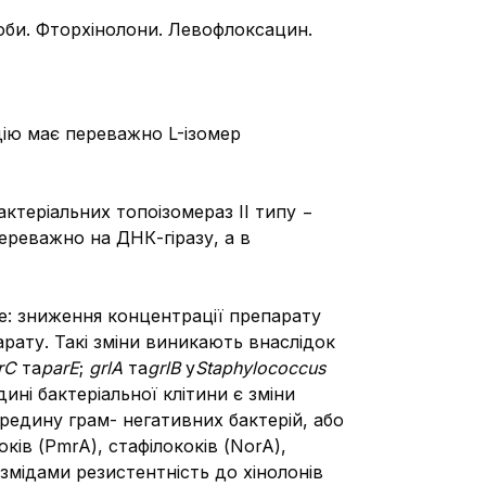
оби. Фторхінолони. Левофлоксацин.
дію має переважно L-ізомер
актеріальних топоізомераз II типу −
ереважно на ДНК-гіразу, а в
е: зниження концентрації препарату
арату. Такі зміни виникають внаслідок
rC
та
parE
;
grlA
та
grlB
у
Staphylococcus
ні бактеріальної клітини є зміни
едину грам- негативних бактерій, або
ків (PmrA), стафілококів (NorA),
змідами резистентність до хінолонів