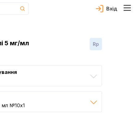
Вхід
і 5 мг/мл
Rp
ування
 мл №10x1