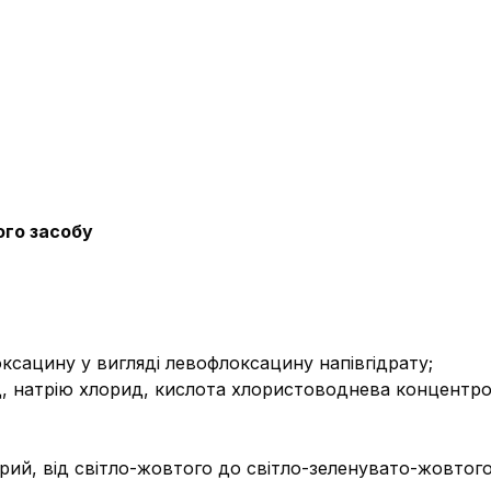
ого засобу
оксацину у вигляді левофлоксацину напівгідрату;
, натрію хлорид, кислота хлористоводнева концентров
рий, від світло-жовтого до світло-зеленувато-жовтого