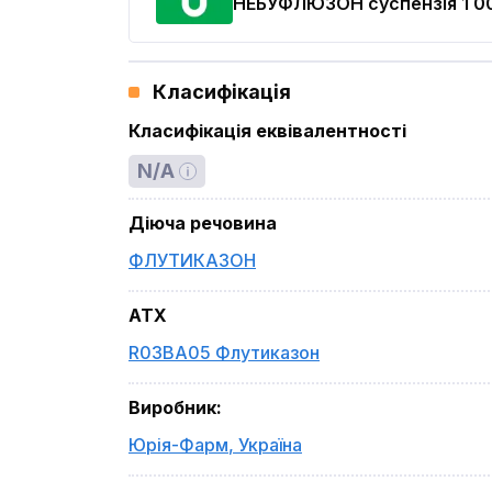
НЕБУФЛЮЗОН
суспензія 1 0
Класифікація
Класифікація еквівалентності
N/A
Діюча речовина
ФЛУТИКАЗОН
ATX
R03BA05 Флутиказон
Виробник
:
Юрія-Фарм
,
Україна