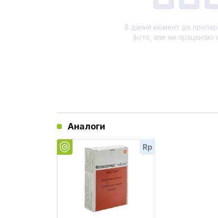
В даний момент до препар
фото, але ми працюємо 
Аналоги
Rp