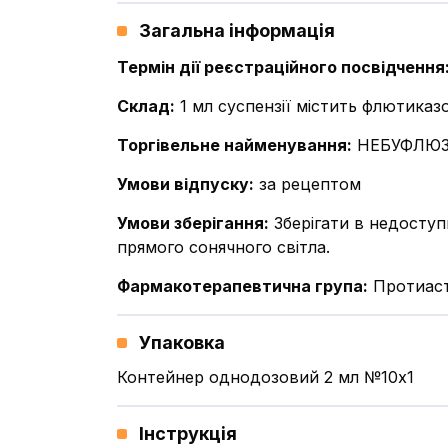
Загальна інформація
Термін дії реєстраційного посвідчення
Склад
:
1 мл суспензії містить флютиказ
Торгівельне найменування
:
НЕБУФЛЮ
Умови відпуску
:
за рецептом
Умови зберігання
:
Зберігати в недоступ
прямого сонячного світла.
Фармакотерапевтична група
:
Протиаст
Упаковка
Контейнер однодозовий 2 мл №10x1
Інструкція