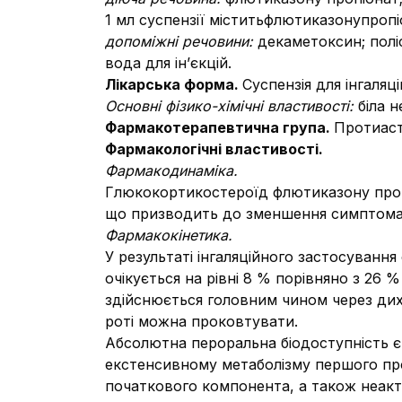
1 мл суспензії міститьфлютиказонупропіо
допоміжні речовини:
декаметоксин; полі
вода для ін’єкцій.
Лікарська форма.
Суспензія для інгаляці
Основні фізико-хімічні властивості:
біла 
Фармакотерапевтична група.
Протиаст
Фармакологічні властивості.
Фармакодинаміка.
Глюкокортикостероїд флютиказону пропі
що призводить до зменшення симптомат
Фармакокінетика.
У результаті інгаляційного застосуванн
очікується на рівні 8 % порівняно з 26 
здійснюється головним чином через диха
роті можна проковтувати.
Абсолютна пероральна біодоступність є 
екстенсивному метаболізму першого про
початкового компонента, а також неакт