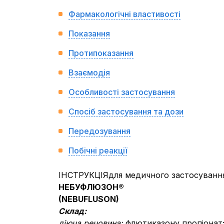
Фармакологічні властивості
Показання
Протипоказання
Взаємодія
Особливості застосування
Спосіб застосування та дози
Передозування
Побічні реакції
ІНСТРУКЦІЯдля медичного застосування
НЕБУФЛЮЗОН®
(NEBUFLUSON)
Склад:
діюча речовина:
флютиказону пропіонат