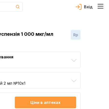
Вхід
спензія 1 000 мкг/мл
Rp
ування
й 2 мл №10x1
Ціни в аптеках