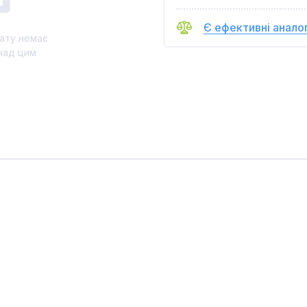
Є ефективні анало
ату немає
над цим