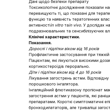
Дані щодо безпеки препарату
Токсикологічні дослідження показали ная
перевищують ті, що показані для терап
функцію та наявність тератогенних вла
активності
in vitro
та
in vivo
. У дослідах н
подразнювальних та сенсибілізуючих вл
Клінічні характеристики.
Показання.
Дорослі і підлітки віком від 16 років
Профілактичне застосування при тяжкій 
Пацієнтам, які лікуються високими доз
кортикостероїдів перорально.
Діти і підлітки віком від 4 до 16 років
Лікування загострень астми. Відповід
порошкового інгалятора.
Інгаляційний флютиказону пропіонат ма
загострення астми у пацієнтів, які ран
препаратами. Короткі симптоматичні е
бронходилататорів, але триваліші заго