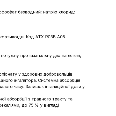
рофосфат безводний; натрію хлорид;
окортикоїди. Код АТХ R03B A05.
потужну протизапальну дію на легені,
ропіонату у здорових добровольців
ваного інгалятора. Системна абсорбція
лого часу. Залишок інгаляційної дози у
ої абсорбції з травного тракту та
каліями, до 75 % у вигляді