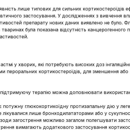
вність лише типових для сильних кортикостероїдів ефек
евтичного застосування. У дослідженнях з вивчення в
стивостей препарату нових даних виявлено не було. Ф
а тваринах була показана відсутність канцерогенного п
астивостей.
астмі у хворих, які потребують високих доз інгаляцій
ами пероральних кортикостероїдів, для зменшення або
ну підтримуючу терапію можна доповнювати використа
є потужну глюкокортикоїдну протизапальну дію у леге
іше лікувалися лише бронходилататорами або у сукупно
пізоди загострення можливо загалом полегшувати зас
стрення вимагають додаткового застосування кортикост