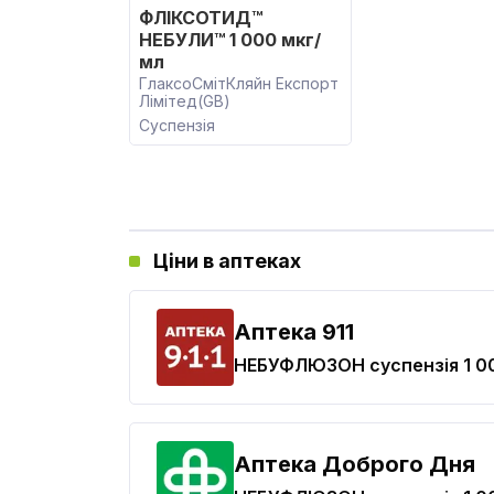
ФЛІКСОТИД™
НЕБУЛИ™ 1 000 мкг/
мл
ГлаксоСмітКляйн Експорт
Лімітед(GB)
Суспензія
Ціни в аптеках
Aптека 911
НЕБУФЛЮЗОН
суспензія 1 0
Аптека Доброго Дня