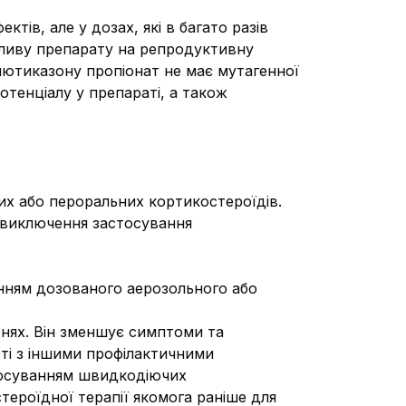
тів, але у дозах, які в багато разів
пливу препарату на репродуктивну
лютиказону пропіонат не має мутагенної
отенціалу у препараті, а також
них або пероральних кортикостероїдів.
 виключення застосування
нням дозованого аерозольного або
нях. Він зменшує симптоми та
сті з іншими профілактичними
тосуванням швидкодіючих
ероїдної терапії якомога раніше для