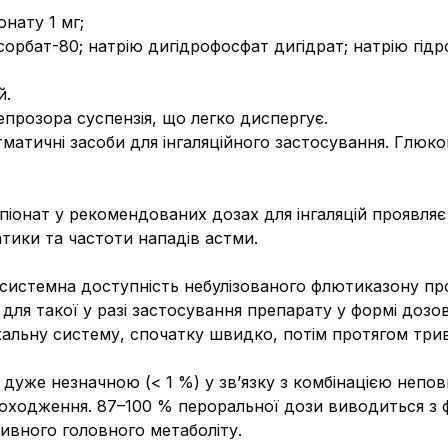
нату 1 мг;
сорбат-80; натрію дигідрофосфат дигідрат; натрію гід
й.
непрозора суспензія, що легко диспергує.
матичні засоби для інгаляційного застосування. Глюк
онат у рекомендованих дозах для інгаляцій проявляє 
ики та частоти нападів астми.
я системна доступність небулізованого флютиказону п
% для такої у разі застосування препарату у формі дозо
льну систему, спочатку швидко, потім протягом трива
дуже незначною (< 1 %) у зв’язку з комбінацією неповн
ходження. 87–100 % пероральної дози виводиться з фе
ивного головного метаболіту.