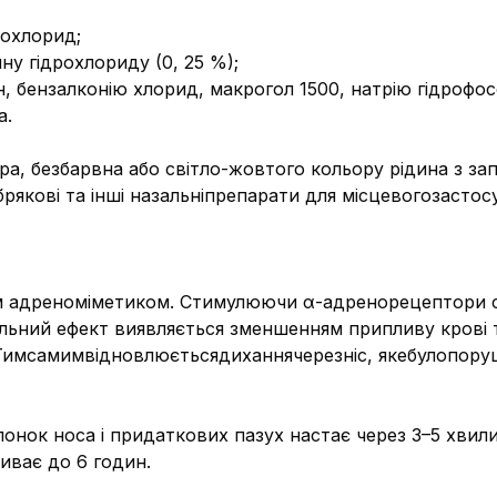
рохлорид;
ну гідрохлориду (0, 25 %);
н, бензалконію хлорид, макрогол 1500, натрію гідрофо
а.
ра, безбарвна або світло-жовтого кольору рідина з зап
рякові та інші назальніпрепарати для місцевогозастос
м адреноміметиком. Стимулюючи α-адренорецептори су
льний ефект виявляється зменшенням припливу крові 
. Тимсамимвідновлюєтьсядиханнячерезніс, якебулопору
онок носа і придаткових пазух настає через 3–5 хвили
иває до 6 годин.