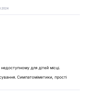
3.2024
у недоступному для дітей місці.
осування. Симпатоміметики, прості