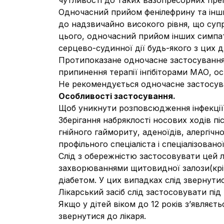
чутливості до таких вазопресорних преп
Одночасний прийом фенілефрину та інш
до надзвичайно високого рівня, що супр
цього, одночасний прийом інших симпат
серцево-судинної дії будь-якого з цих 
Протипоказане одночасне застосування з
припинення терапії інгібіторами МАО, о
Не рекомендується одночасне застосува
Особливості застосування.
Щоб уникнути розповсюдження інфекції
Зберігання набряклості носових ходів п
гнійного гаймориту, аденоїдів, алергічн
профільного спеціаліста і спеціалізовано
Слід з обережністю застосовувати цей 
захворюваннями щитовидної залози(крім
діабетом. У цих випадках слід звернути
Лікарський засіб слід застосовувати пі
Якщо у дітей віком до 12 років з’являє
звернутися до лікаря.