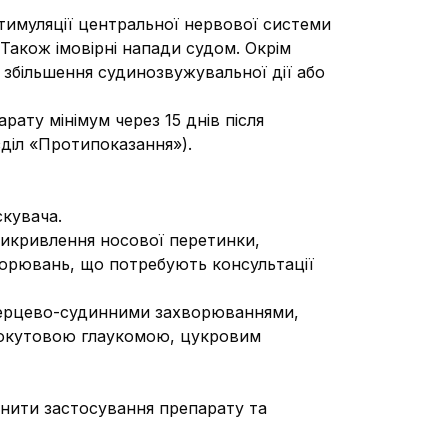
имуляції центральної нервової системи
Також імовірні напади судом. Окрім
збільшення судинозвужувальної дії або
ату мінімум через 15 днів після
зділ «Протипоказання»).
кувача.
 викривлення носової перетинки,
ахворювань, що потребують консультації
, серцево-судинними захворюваннями,
итокутовою глаукомою, цукровим
пинити застосування препарату та