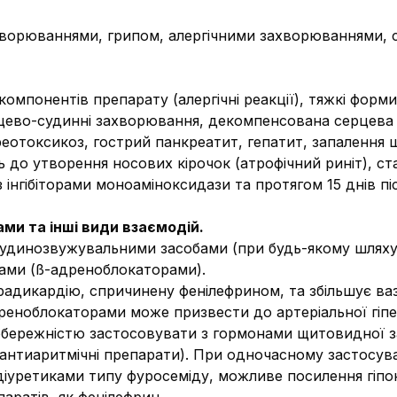
ахворюваннями, грипом, алергічними захворюваннями, с
мпонентів препарату (алергічні реакції), тяжкі форми а
рцево-судинні захворювання, декомпенсована серцева 
реотоксикоз, гострий панкреатит, гепатит, запалення 
ь до утворення носових кірочок (атрофічний риніт), ст
з інгібіторами моноаміноксидази та протягом 15 днів пі
ми та інші види взаємодій.
судинозвужувальними засобами (при будь-якому шляху 
ами (ß-адреноблокаторами).
радикардію, спричинену фенілефрином, та збільшує ваз
еноблокаторами може призвести до артеріальної гіперт
бережністю застосовувати з гормонами щитовидної з
и, антиаритмічні препарати). При одночасному застосу
іуретиками типу фуросеміду, можливе посилення гіпок