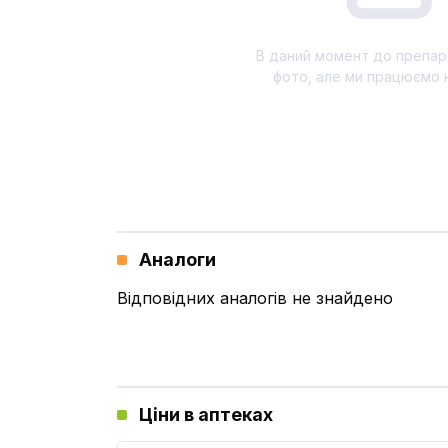
В даний момент до препар
фото, але ми працюємо 
Аналоги
Відповідних аналогів не знайдено
Ціни в аптеках