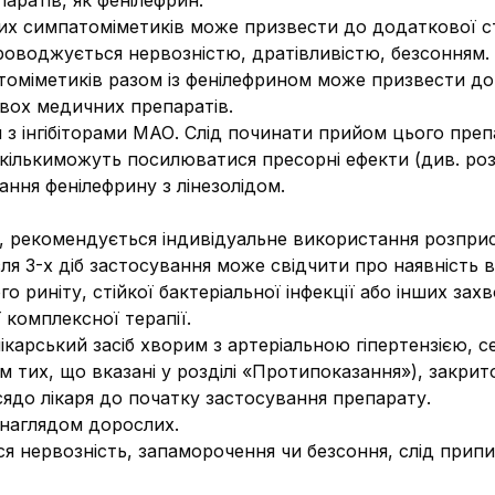
аратів, як фенілефрин.
их симпатоміметиків може призвести до додаткової ст
оводжується нервозністю, дратівливістю, безсонням. 
оміметиків разом із фенілефрином може призвести до 
двох медичних препаратів.
 інгібіторами МАО. Слід починати прийом цього препар
скількиможуть посилюватися пресорні ефекти (див. ро
ння фенілефрину з лінезолідом.
, рекомендується індивідуальне використання розприс
ісля 3-х діб застосування може свідчити про наявність
ого риніту, стійкої бактеріальної інфекції або інших з
ї комплексної терапії.
лікарський засіб хворим з артеріальною гіпертензією
 тих, що вказані у розділі «Протипоказання»), закр
сядо лікаря до початку застосування препарату.
д наглядом дорослих.
ться нервозність, запаморочення чи безсоння, слід при