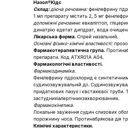
Назол®
Кідс
C
клад:
діюча речовина:
фенілефрину гід
1 мл препарату містить 2, 5 мг фенілефри
допоміжні речовини:
евкаліптол, гліцери
динатрію едетат дигідрат, вода очищен
Лікарська форма.
Спрей назальний.
Основні фізико-хімічні властивості:
прозо
Фармакотерапевтична група.
Протинаб
препарати. Код АТХR01A А04.
Фармакологічні властивості.
Фармакодинаміка.
Фенілефрину гідрохлорид є синтетични
судинозвужувальній дії. Судинозвужува
придаткових пазух і євстахієвої труби
застуднихіалергічнихзахворюваннях.
Фармакокінетика.
Локальне звуження судин слизових обол
порожнину носа. Протинабрякова дія тр
Клінічні характеристики.