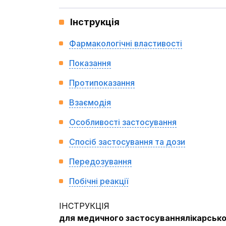
Інструкція
Фармакологічні властивості
Показання
Протипоказання
Взаємодія
Особливості застосування
Спосіб застосування та дози
Передозування
Побічні реакції
ІНСТРУКЦІЯ
для медичного застосування
лікарсько