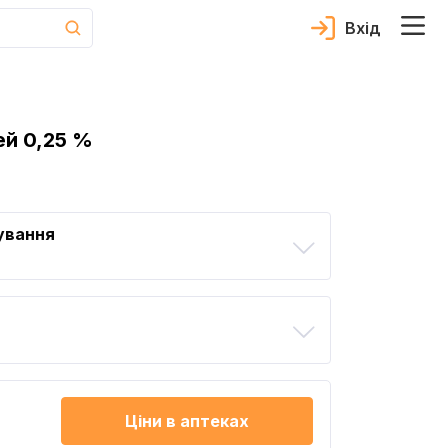
Вхід
й 0,25 %
ування
Ціни в аптеках