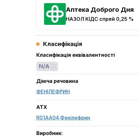
Аптека Доброго Дня
НАЗОЛ КІДС
спрей 0,25 %
Класифікація
Класифікація еквівалентності
N/A
Діюча речовина
ФЕНІЛЕФРИН
ATX
R01AA04 Фенілефрин
Виробник
: