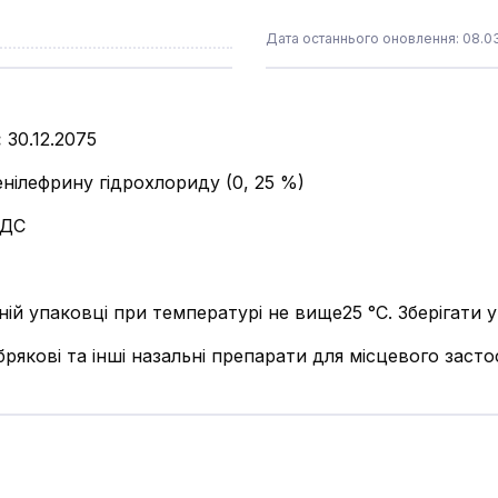
Дата останнього оновлення: 08.0
:
30.12.2075
енілефрину гідрохлориду (0, 25 %)
ІДС
ьній упаковці при температурі не вище25 °С. Зберігати 
рякові та інші назальні препарати для місцевого заст