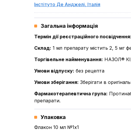
Інстітуто Де Анджелі
,
Італія
Загальна інформація
Термін дії реєстраційного посвідчення
Склад
:
1 мл препарату містить 2, 5 мг ф
Торгівельне найменування
:
НАЗОЛ® К
Умови відпуску
:
без рецепта
Умови зберігання
:
Зберігати в оригінал
Фармакотерапевтична група
:
Протинаб
препарати.
Упаковка
Флакон 10 мл №1x1