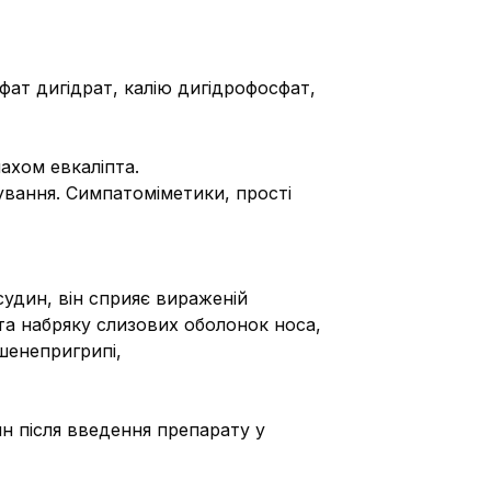
сфат дигідрат, калію дигідрофосфат,
ахом евкаліпта.
ування.
Симпатоміметики, прості
дин, він сприяє вираженій
та набряку слизових оболонок носа,
шенепригрипі,
н після введення препарату у