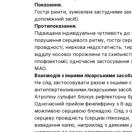
Показання.
Гострі риніти, зумовлені застудними з
допоміжний засіб).
Протипоказання.
Підвищена індивідуальна чутливість до ко
порушення серцевого ритму, гострі се
провідності, ниркова недостатність, ти
відділу носової порожнини та схильніст
гіпофізектомії; одночасне застосування 
МАО.
Взаємодія з іншими лікарськими засоба
Не слід застосовувати разом з іншими 
антигіпертензивними лікарськими засоб
Атропіну сульфат блокує рефлекторну б
Одночасний прийом фенілефрину з ß-адр
можливою серцевою блокадою. Слід з о
серцеву провідність (серцеві глікозид
виведення калію, наприклад з деякими д