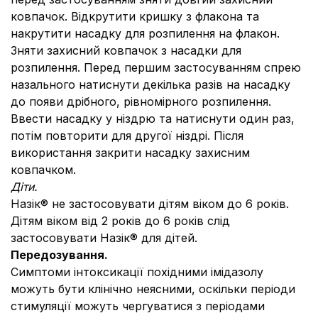
ковпачок. Відкрутити кришку з флакона та
накрутити насадку для розпилення на флакон.
Зняти захисний ковпачок з насадки для
розпилення. Перед першим застосуванням спрею
назального натиснути декілька разів на насадку
до появи дрібного, рівномірного розпилення.
Ввести насадку у ніздрю та натиснути один раз,
потім повторити для другої ніздрі. Після
використання закрити насадку захисним
ковпачком.
Діти.
Назік® не застосовувати дітям віком до 6 років.
Дітям віком від 2 років до 6 років слід
застосовувати Назік® для дітей.
Передозування.
Симптоми інтоксикації похідними імідазолу
можуть бути клінічно неясними, оскільки періоди
стимуляції можуть чергуватися з періодами