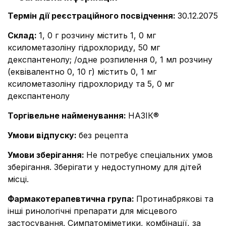
Термін дії реєстраційного посвідчення
:
30.12.2075
Склад
:
1, 0 г розчину містить 1, 0 мг
ксилометазоліну гідрохлориду, 50 мг
декспантенолу; /одне розпилення 0, 1 мл розчину
(еквівалентно 0, 10 г) містить 0, 1 мг
ксилометазоліну гідрохлориду та 5, 0 мг
декспантенолу
Торгівельне найменування
:
НАЗІК®
Умови відпуску
:
без рецепта
Умови зберігання
:
Не потребує спеціальних умов
зберігання. Зберігати у недоступному для дітей
місці.
Фармакотерапевтична група
:
Протинабрякові та
інші ринологічні препарати для місцевого
застосування. Симпатоміметики, комбінації, за