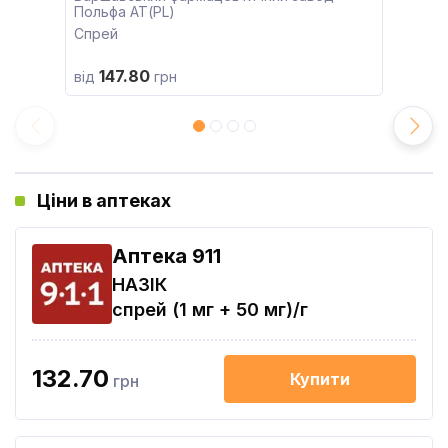
Польфа АТ(PL)
Спрей
147.80
від
грн
Ціни в аптеках
Aптека 911
НАЗІК
спрей (1 мг + 50 мг)/г
132.70
Купити
грн