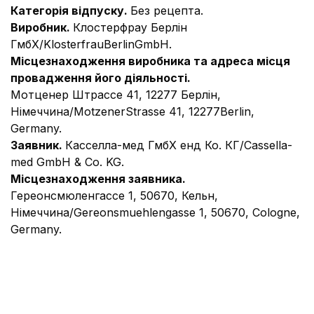
Категорія відпуску.
Без рецепта.
Виробник.
Клостерфрау Берлін
ГмбХ/KlosterfrauBerlinGmbH.
Місцезнаходження виробника та адреса місця
провадження його діяльності.
Мотценер Штрассе 41, 12277 Берлін,
Німеччина/MotzenerStrasse 41, 12277Berlin,
Germany.
Заявник.
Касселла-мед ГмбХ енд Ко. КГ/Cassella-
med GmbH & Co. KG.
Місцезнаходження заявника.
Гереонсмюленгассе 1, 50670, Кельн,
Німеччина/Gereonsmuehlengasse 1, 50670, Cologne,
Germany.