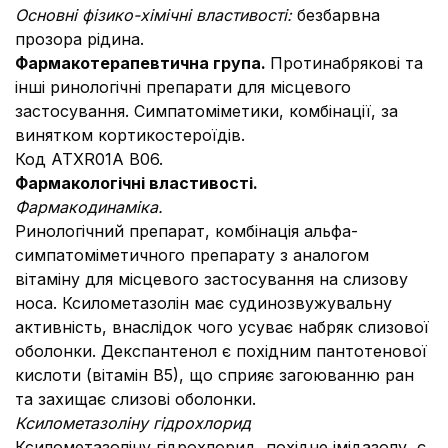
Основні фізико-хімічні властивості:
безбарвна
прозора рідина.
Фармакотерапевтична група.
Протинабрякові та
інші ринологічні препарати для місцевого
застосування. Симпатоміметики, комбінації, за
винятком кортикостероїдів.
Код АТХR01А В06.
Фармакологічні властивості.
Фармакодинаміка.
Ринологічний препарат, комбінація альфа-
симпатоміметичного препарату з аналогом
вітаміну для місцевого застосування на слизову
носа. Ксилометазолін має судинозвужувальну
активність, внаслідок чого усуває набряк слизової
оболонки. Декспантенол є похідним пантотенової
кислоти (вітамін В5), що сприяє загоюванню ран
та захищає слизові оболонки.
Ксилометазоліну гідрохлорид
Ксилометазоліну гідрохлорид, похідне імідазолу, є