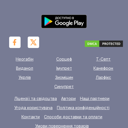
Неогабін
Сорцеф
Т-Септ
Виданол
Імупрет
Канефрон
Укрлів
Зиоміцин
Ларфікс
Синупрет
Ліцензії та свідоцтва
Автори
Наші партнери
Угода користувача
Політика конфіденційності
Контакти
Способи доставки та оплати
Умови повернення товарів