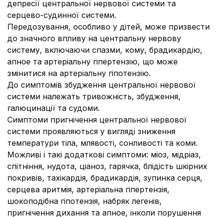
депресії центральної нервової системи та
серцево-судинної системи.
Передозування, особливо у дітей, може призвести
до значного впливу на центральну нервову
систему, включаючи спазми, кому, брадикардію,
апное та артеріальну гіпертензію, що може
змінитися на артеріальну гіпотензію.
До симптомів збудження центральної нервової
системи належать тривожність, збудження,
галюцинації та судоми.
Симптоми пригнічення центральної нервової
системи проявляються у вигляді зниження
температури тіла, млявості, сонливості та коми.
Можливі і такі додаткові симптоми: міоз, мідріаз,
спітніння, нудота, ціаноз, гарячка, блідість шкірних
покривів, тахікардія, брадикардія, зупинка серця,
серцева аритмія, артеріальна гіпертензія,
шокоподібна гіпотензія, набряк легенів,
пригнічення дихання та апное, інколи порушення