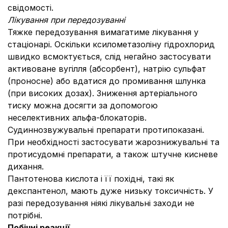
свідомості.
Лікування при передозуванні
Тяжке передозування вимагатиме лікування у
стаціонарі. Оскільки ксилометазоліну гідрохлорид
швидко всмоктується, слід негайно застосувати
активоване вугілля (абсорбент), натрію сульфат
(проносне) або вдатися до промивання шлунка
(при високих дозах). Зниження артеріального
тиску можна досягти за допомогою
неселективних альфа-блокаторів.
Судиннозвужувальні препарати протипоказані.
При необхідності застосувати жарознижувальні та
протисудомні препарати, а також штучне кисневе
дихання.
Пантотенова кислота і її похідні, такі як
декспантенол, мають дуже низьку токсичність. У
разі передозування ніякі лікувальні заходи не
потрібні.
Побічні реакції.