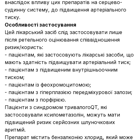
внаслідок впливу цих препаратів на серцево-
судинну систему, до підвищення артеріального
тиску.
Особливості застосування
Цей лікарський засіб слід застосовувати лише
після ретельного оцінювання співвідношення
ризик/користь:
- пацієнтам, які застосовують лікарські засоби, що
мають здатність підвищувати артеріальний тиск;
- пацієнтам з підвищеним внутрішньоочним
тиском;
- пацієнтам із феохромоцитомою;
- пацієнтам з гіперплазією передміхурової залози;
- пацієнтам з порфірією.
Пацієнти з синдромом тривалогоQT, які
застосовували ксилометазолін, можуть мати
підвищений ризик серйозних шлуночкових
аритмій.
Препарат містить бензалконію хлорид, який може