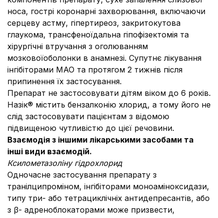
носа, гострі коронарні захворювання, включаючи
серцеву астму, гіпертиреоз, закритокутова
глаукома, трансфеноїдальна гіпофізектомія та
хірургічні втручання з оголюванням
мозковоїоболонки в анамнезі. Супутнє лікування
інгібіторами МАО та протягом 2 тижнів після
припинення їх застосування.
Препарат не застосовувати дітям віком до 6 років.
Назік® містить бензалконію хлорид, а тому його не
слід застосовувати пацієнтам з відомою
підвищеною чутливістю до цієї речовини.
Взаємодія з іншими лікарськими засобами та
інші види взаємодій.
Ксилометазоліну гідрохлорид
Одночасне застосування препарату з
транілципроміном, інгібіторами моноаміноксидази,
типу три- або тетрациклічніх антидепресантів, або
з β- адреноблокаторами може призвести,