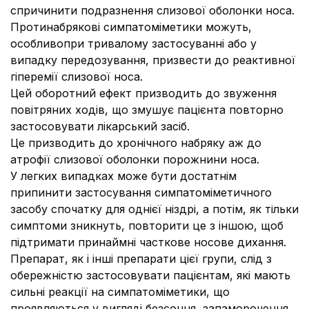
спричинити подразнення слизової оболонки носа.
Протинабрякові симпатоміметики можуть,
особливопри тривалому застосуванні або у
випадку передозування, призвести до реактивної
гіперемії слизової носа.
Цей оборотний ефект призводить до звуження
повітряних ходів, що змушує пацієнта повторно
застосовувати лікарський засіб.
Це призводить до хронічного набряку аж до
атрофії слизової оболонки порожнини носа.
У легких випадках може бути достатнім
припинити застосування симпатоміметичного
засобу спочатку для однієї ніздрі, а потім, як тільки
симптоми зникнуть, повторити це з іншою, щоб
підтримати принаймні часткове носове дихання.
Препарат, як і інші препарати цієї групи, слід з
обережністю застосовувати пацієнтам, які мають
сильні реакції на симпатоміметики, що
проявляються у вигляді безсоння, запаморочення,