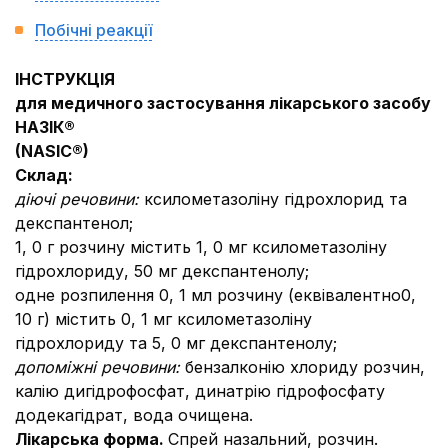
Побічні реакції
ІНСТРУКЦІЯ
для медичного застосування лікарського засобу
НАЗІК®
(
NASIC
®)
Склад:
діючі речовини:
ксилометазоліну гідрохлорид та
декспантенол;
1, 0 г розчину містить 1, 0 мг ксилометазоліну
гідрохлориду, 50 мг декспантенолу;
одне розпилення 0, 1 мл розчину (еквівалентно0,
10 г) містить 0, 1 мг ксилометазоліну
гідрохлориду та 5, 0 мг декспантенолу;
допоміжні речовини:
бензалконію хлориду розчин,
калію дигідрофосфат, динатрію гідрофосфату
додекагідрат, вода очищена.
Лікарська форма.
Спрей назальний, розчин.