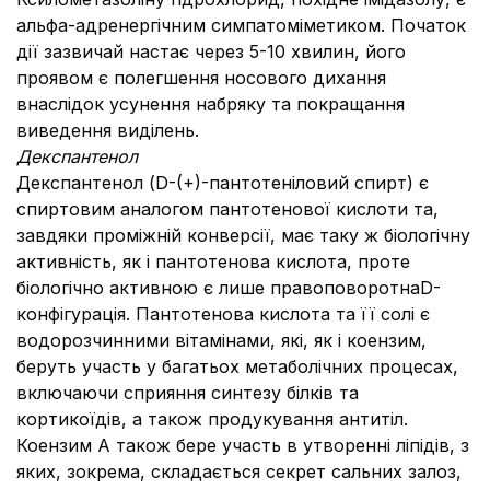
альфа-адренергічним симпатоміметиком. Початок
дії зазвичай настає через 5-10 хвилин, його
проявом є полегшення носового дихання
внаслідок усунення набряку та покращання
виведення виділень.
Декспантенол
Декспантенол (D-(+)-пантотеніловий спирт) є
спиртовим аналогом пантотенової кислоти та,
завдяки проміжній конверсії, має таку ж біологічну
активність, як і пантотенова кислота, проте
біологічно активною є лише правоповоротнаD-
конфігурація. Пантотенова кислота та її солі є
водорозчинними вітамінами, які, як і коензим,
беруть участь у багатьох метаболічних процесах,
включаючи сприяння синтезу білків та
кортикоїдів, а також продукування антитіл.
Коензим А також бере участь в утворенні ліпідів, з
яких, зокрема, складається секрет сальних залоз,