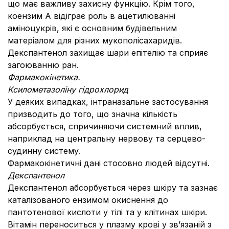
що має важливу захисну функцію. Крім того,
коензим А відіграє роль в ацетилюванні
аміноцукрів, які є основним будівельним
матеріалом для різних мукополісахаридів.
Декспантенол захищає шари епітелію та сприяє
загоюванню ран.
Фармакокінетика.
Ксилометазоліну гідрохлорид
У деяких випадках, інтраназальне застосування
призводить до того, що значна кількість
абсорбується, спричиняючи системний вплив,
наприклад на центральну нервову та серцево-
судинну систему.
Фармакокінетичні дані стосовно людей відсутні.
Декспантенол
Декспантенол абсорбується через шкіру та зазнає
каталізованого ензимом окиснення до
пантотенової кислоти у тілі та у клітинах шкіри.
Вітамін переноситься у плазму крові у зв’язаній з