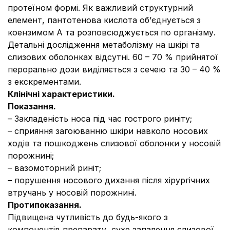
протеїном формі. Як важливий структурний
елемент, пантотенова кислота об’єднується з
коензимом А та розповсюджується по організму.
Детальні дослідження метаболізму на шкірі та
слизових оболонках відсутні. 60 – 70 % прийнятої
перорально дози виділяється з сечею та 30 – 40 %
з екскрементами.
Клінічні характеристики.
Показання.
– Закладеність носа під час гострого риніту;
– сприяння загоюванню шкіри навколо носових
ходів та пошкоджень слизової оболонки у носовій
порожнині;
– вазомоторний риніт;
– порушення носового дихання після хірургічних
втручань у носовій порожнині.
Протипоказання.
Підвищена чутливість до будь-якого з
компонентів препарату, сухе запалення слизової