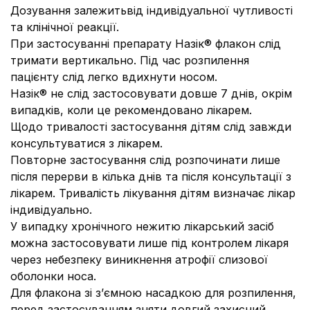
Дозування залежитьвід індивідуальної чутливості
та клінічної реакції.
При застосуванні препарату Назік® флакон слід
тримати вертикально. Під час розпилення
пацієнту слід легко вдихнути носом.
Назік® не слід застосовувати довше 7 днів, окрім
випадків, коли це рекомендовано лікарем.
Щодо тривалості застосування дітям слід завжди
консультуватися з лікарем.
Повторне застосування слід розпочинати лише
після перерви в кілька днів та після консультації з
лікарем. Тривалість лікування дітям визначає лікар
індивідуально.
У випадку хронічного нежитю лікарський засіб
можна застосовувати лише під контролем лікаря
через небезпеку виникнення атрофії слизової
оболонки носа.
Для флакона зі з’ємною насадкою для розпилення,
перед застосуванням зняти довгий захисний