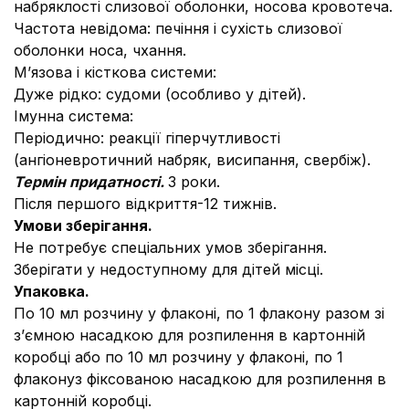
набряклості слизової оболонки, носова кровотеча.
Частота невідома: печіння і сухість слизової
оболонки носа, чхання.
М’язова і кісткова системи:
Дуже рідко: судоми (особливо у дітей).
Імунна система:
Періодично: реакції гіперчутливості
(ангіоневротичний набряк, висипання, свербіж).
Термін придатності.
3 роки.
Після першого відкриття-12 тижнів.
Умови зберігання.
Не потребує спеціальних умов зберігання.
Зберігати у недоступному для дітей місці.
Упаковка.
По 10 мл розчину у флаконі, по 1 флакону разом зі
з’ємною насадкою для розпилення в картонній
коробці або по 10 мл розчину у флаконі, по 1
флаконуз фіксованою насадкою для розпилення в
картонній коробці.