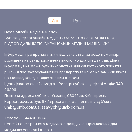
Укр
Рус
Назва онлайн-медіа: RX index
Суб‘єкт у сфері онлайн-медіа: ТОВАРИСТВО З ОБМЕЖЕНОЮ
ВІДПОВІДАЛЬНІСТЮ “УКРАЇНСЬКИЙ МЕДИЧНИЙ ВІСНИК”
Інформація про препарати, які відпускаються за рецептом лікаря,
розміщена на сайті, призначена виключно для спеціалістів. Дана
інформація не може бути використана для самостійного приняття
рішення про застосування цих препаратів та не може замінити візит і
повноцінну консультацію з вашим лікарем.
Ідентифікатор онлайн-медіа в Реєстрі суб‘єктів у сфері медіа: R40-
06306
Поштова адреса суб‘єкта: Україна, 03062, м. Київ, просп.
Берестейський, буд. 67
Адреса електронної пошти суб’єкта:
umb@umb.com.ua
ssavych@umb.com.ua
,
Телефон: 0444980674
Вебсайт електронного медичного довідника. Призначений для
медичних установ і лікарів