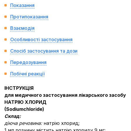
Показання
Протипоказання
Взаємодія
Особливості застосування
Спосіб застосування та дози
Передозування
Побічні реакції
ІНСТРУКЦІЯ
для медичного застосування лікарського засобу
НАТРІЮ ХЛОРИД
(
Sodium
chloride
)
Склад:
діюча речовина:
натрію хлорид;
1 мл розчину містить натрію хлориду 9 мг;