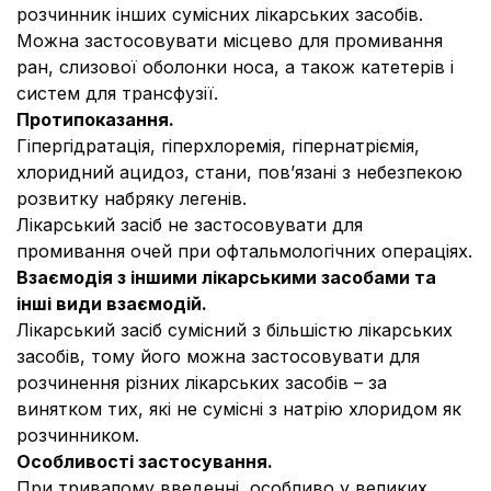
розчинник інших сумісних лікарських засобів.
Можна застосовувати місцево для промивання
ран, слизової оболонки носа, а також катетерів і
систем для трансфузії.
Протипоказання.
Гіпергідратація, гіперхлоремія, гіпернатріємія,
хлоридний ацидоз, стани, пов’язані з небезпекою
розвитку набряку легенів.
Лікарський засіб не застосовувати для
промивання очей при офтальмологічних операціях.
Взаємодія з іншими лікарськими засобами та
інші види взаємодій.
Лікарський засіб сумісний з більшістю лікарських
засобів, тому його можна застосовувати для
розчинення різних лікарських засобів – за
винятком тих, які не сумісні з натрію хлоридом як
розчинником.
Особливості застосування.
При тривалому введенні, особливо у великих