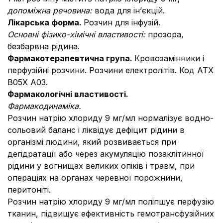
допоміжна речовина:
вода для ін’єкцій.
Лікарська форма.
Розчин для інфузій.
Основні фізико-хімічні властивості:
прозора,
безбарвна рідина.
Фармакотерапевтична група
.
Кровозамінники і
перфузійні розчини. Розчини електролітів. Код АТХ
В05Х А03.
Фармакологічні властивості.
Фармакодинаміка.
Розчин натрію хлориду 9 мг/мл нормалізує водно-
сольовий баланс і ліквідує дефіцит рідини в
організмі людини, який розвивається при
дегідратації або через акумуляцію позаклітинної
рідини у вогнищах великих опіків і травм, при
операціях на органах черевної порожнини,
перитоніті.
Розчин натрію хлориду 9 мг/мл поліпшує перфузію
тканин, підвищує ефективність гемотрансфузійних