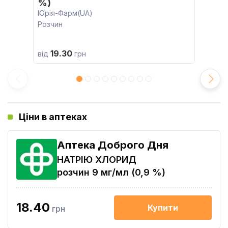
%)
Юрія-Фарм(UA)
Розчин
19.30
від
грн
Ціни в аптеках
Аптека Доброго Дня
НАТРІЮ ХЛОРИД
розчин 9 мг/мл (0,9 %)
18.40
Купити
грн