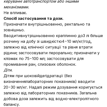
керуванні автотранспортом або іншими
механізмами.
Не впливає.
Спосіб застосування та дози.
Призначати внутрішньовенно, ректально та
зовнішньо.
Вводитивнутрішньовенно краплинно до3 лі більше
розчину на добу зі швидкістю4−10 мл/кг/год,
залежно від клінічної ситуації та рівня втрати
рідини; застосовувати перорально; призначати у
клізмах по 75−100 мл; застосовувати для
промивання ран, слизових оболонок.
Діти.
Дітям при шоковійдегідратації (без
визначеннялабораторних показників) вводити
20−30 мл/кг. Надалі режим дозування коригується
залежно від лабораторних показників. Загальна
добова доза залежить від водно-електролітного
балансу.