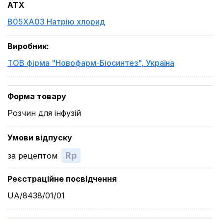
ATX
B05XA03 Натрію хлорид
Виробник
:
ТОВ фірма "Новофарм-Біосинтез"
,
Україна
Форма товару
Розчин для інфузій
Умови відпуску
Rp
за рецептом
Реєстраційне посвідчення
UA/8438/01/01