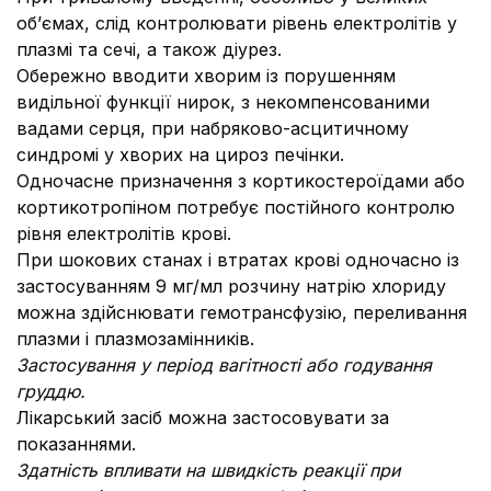
об’ємах, слід контролювати рівень електролітів у
плазмі та сечі, а також діурез.
Обережно вводити хворим із порушенням
видільної функції нирок, з некомпенсованими
вадами серця, при набряково-асцитичному
синдромі у хворих на цироз печінки.
Одночасне призначення з кортикостероїдами або
кортикотропіном потребує постійного контролю
рівня електролітів крові.
При шокових станах і втратах крові одночасно із
застосуванням 9 мг/мл розчину натрію хлориду
можна здійснювати гемотрансфузію, переливання
плазми і плазмозамінників.
Застосування у період вагітності або годування
груддю.
Лікарський засіб можна застосовувати за
показаннями.
Здатність впливати на швидкість реакції при