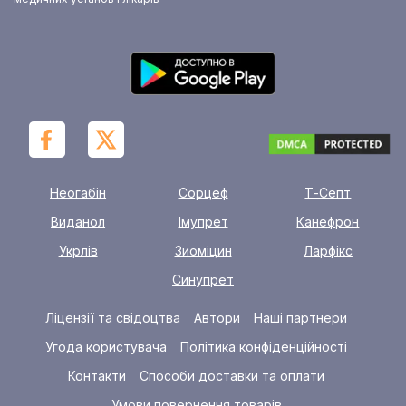
Неогабін
Сорцеф
Т-Септ
Виданол
Імупрет
Канефрон
Укрлів
Зиоміцин
Ларфікс
Синупрет
Ліцензії та свідоцтва
Автори
Наші партнери
Угода користувача
Політика конфіденційності
Контакти
Способи доставки та оплати
Умови повернення товарів