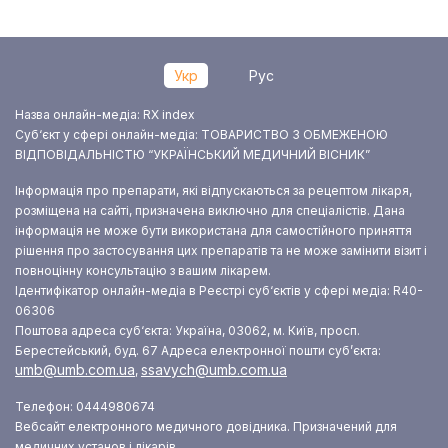
Укр
Рус
Назва онлайн-медіа: RX index
Суб‘єкт у сфері онлайн-медіа: ТОВАРИСТВО З ОБМЕЖЕНОЮ
ВІДПОВІДАЛЬНІСТЮ “УКРАЇНСЬКИЙ МЕДИЧНИЙ ВІСНИК”
Інформація про препарати, які відпускаються за рецептом лікаря,
розміщена на сайті, призначена виключно для спеціалістів. Дана
інформація не може бути використана для самостійного приняття
рішення про застосування цих препаратів та не може замінити візит і
повноцінну консультацію з вашим лікарем.
Ідентифікатор онлайн-медіа в Реєстрі суб‘єктів у сфері медіа: R40-
06306
Поштова адреса суб‘єкта: Україна, 03062, м. Київ, просп.
Берестейський, буд. 67
Адреса електронної пошти суб’єкта:
umb@umb.com.ua
ssavych@umb.com.ua
,
Телефон: 0444980674
Вебсайт електронного медичного довідника. Призначений для
медичних установ і лікарів