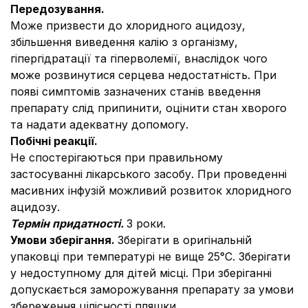
Передозування.
Може призвести до хлоридного ацидозу,
збільшення виведення калію з організму,
гіпергідратації та гіперволемії, внаслідок чого
може розвинутися серцева недостатність. При
появі симптомів зазначених станів введення
препарату слід припинити, оцінити стан хворого
та надати адекватну допомогу.
Побічні реакції.
Не спостерігаються при правильному
застосуванні лікарського засобу. При проведенні
масивних інфузій можливий розвиток хлоридного
ацидозу.
Термін придатності.
3 роки.
Умови зберігання.
Зберігати в оригінальній
упаковці при температурі не вище 25°С. Зберігати
у недоступному для дітей місці. При зберіганні
допускається заморожування препарату за умови
збереження цілісності пляшки.