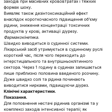
заходів при масивних крововтратах і тяжких
формах шоку.
Виявляє також дезінтоксикаційний ефект
внаслідок короткочасного підвищення об’єму
рідини, зниження концентрації токсичних
продуктів у крові, активації діурезу.
Фармакокінетика.
Швидко виводиться із судинної системи.
Лікарський засіб утримується в судинному руслі
короткий час, після чого переходить до
інтерстиціального та внутрішньоклітинного
сектора. Через 1 годину в судинах залишається
лише приблизно половина введеного розчину.
Дуже швидко солі та рідина починають
виводитися нирками, підвищуючи діурез.
Клінічні характеристики.
Показання.
Для поповнення нестачі рідинив організмі та у
комплексі заходів інтенсивної терапії; як