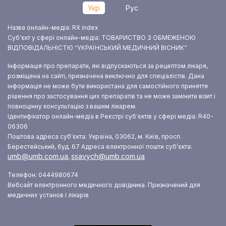
Укр
Рус
Назва онлайн-медіа: RX index
Суб‘єкт у сфері онлайн-медіа: ТОВАРИСТВО З ОБМЕЖЕНОЮ
ВІДПОВІДАЛЬНІСТЮ “УКРАЇНСЬКИЙ МЕДИЧНИЙ ВІСНИК”
Інформація про препарати, які відпускаються за рецептом лікаря,
розміщена на сайті, призначена виключно для спеціалістів. Дана
інформація не може бути використана для самостійного приняття
рішення про застосування цих препаратів та не може замінити візит і
повноцінну консультацію з вашим лікарем.
Ідентифікатор онлайн-медіа в Реєстрі суб‘єктів у сфері медіа: R40-
06306
Поштова адреса суб‘єкта: Україна, 03062, м. Київ, просп.
Берестейський, буд. 67
Адреса електронної пошти суб’єкта:
umb@umb.com.ua
ssavych@umb.com.ua
,
Телефон: 0444980674
Вебсайт електронного медичного довідника. Призначений для
медичних установ і лікарів