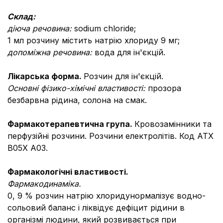
Склад:
діюча речовина:
sodium chloride;
1 мл розчину містить натрію хлориду 9 мг;
допоміжна речовина:
вода для ін'єкцій.
Лікарська форма.
Розчин для ін'єкцій.
Основні фізико-хімічні властивості:
прозора
безбарвна рідина, солона на смак.
Фармакотерапевтична група.
Кровозамінники та
перфузійні розчини. Розчини електролітів. Код АТХ
В05Х А03.
Фармакологічні властивості.
Фармакодинаміка.
0, 9 % розчин натрію хлориду
нормалізує водно-
сольовий баланс і ліквідує дефіцит рідини в
організмі людини, який розвивається при