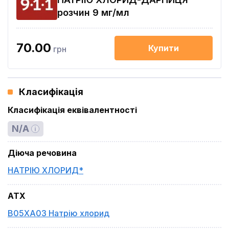
розчин 9 мг/мл
70.00
Купити
грн
Класифікація
Класифікація еквівалентності
N/A
Діюча речовина
НАТРІЮ ХЛОРИД*
ATX
B05XA03 Натрію хлорид