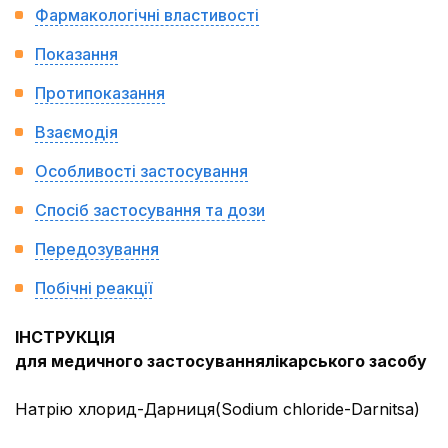
Фармакологічні властивості
Показання
Протипоказання
Взаємодія
Особливості застосування
Спосіб застосування та дози
Передозування
Побічні реакції
ІНСТРУКЦІЯ
для медичного застосуваннялікарського засобу
Натрію хлорид-Дарниця(Sodium chloride-Darnitsa)