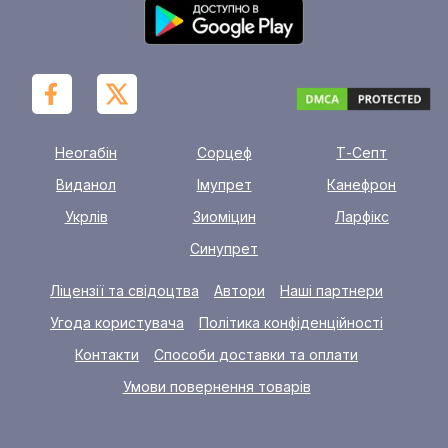
Неогабін
Сорцеф
Т-Септ
Виданол
Імупрет
Канефрон
Укрлів
Зиоміцин
Ларфікс
Синупрет
Ліцензії та свідоцтва
Автори
Наші партнери
Угода користувача
Політика конфіденційності
Контакти
Способи доставки та оплати
Умови повернення товарів