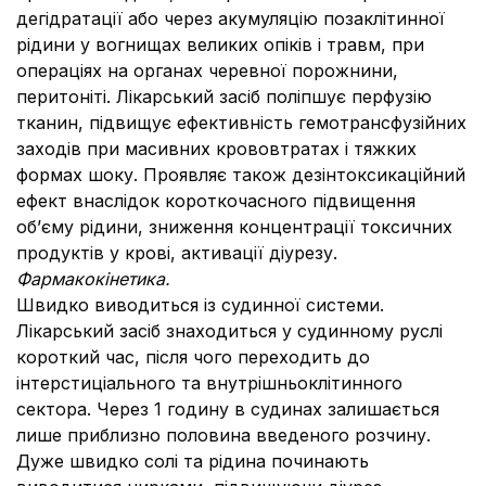
дегідратації або через акумуляцію позаклітинної
рідини у вогнищах великих опіків і травм, при
операціях на органах черевної порожнини,
перитоніті. Лікарський засіб поліпшує перфузію
тканин, підвищує ефективність гемотрансфузійних
заходів при масивних крововтратах і тяжких
формах шоку. Проявляє також дезінтоксикаційний
ефект внаслідок короткочасного підвищення
об’єму рідини, зниження концентрації токсичних
продуктів у крові, активації діурезу.
Фармакокінетика.
Швидко виводиться із судинної системи.
Лікарський засіб знаходиться у судинному руслі
короткий час, після чого переходить до
інтерстиціального та внутрішньоклітинного
сектора. Через 1 годину в судинах залишається
лише приблизно половина введеного розчину.
Дуже швидко солі та рідина починають