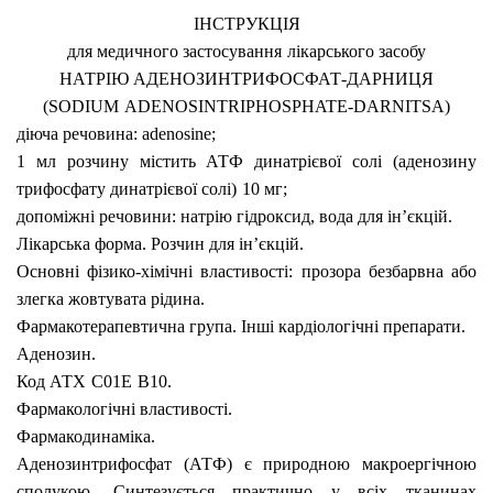
ІНСТРУКЦІЯ
для медичного застосування
лікарського засобу
НАТРІЮ АДЕНОЗИНТРИФОСФАТ-ДАРНИЦЯ
(SODIUM
ADENOSINTRIPHOSPHATE-DARNITSA)
діюча речовина:
adenosine;
1 мл розчину містить АТФ динатрієвої солі (аденозину
трифосфату динатрієвої солі)
10 мг;
допоміжні речовини:
натрію гідроксид, вода для ін’єкцій.
Лікарська форма.
Розчин для ін’єкцій.
Основні фізико-хімічні властивості:
прозора безбарвна або
злегка жовтувата рідина.
Фармакотерапевтична група.
Інші кардіологічні препарати.
Аденозин.
Код АТХ
C01E
B10.
Фармакологічні властивості.
Фармакодинаміка.
Аденозинтрифосфат (АТФ) є природною макроергічною
сполукою. Синтезується практично у всіх тканинах