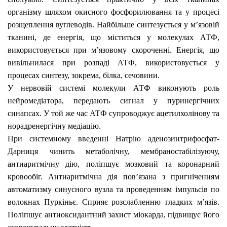
організму шляхом окисного фосфорилювання та у процесі
розщеплення вуглеводів. Найбільше синтезується у м’язовій
тканині, де енергія, що міститься у молекулах АТФ,
використовується при м’язовому скороченні. Енергія, що
вивільнилася при розпаді АТФ, використовується у
процесах синтезу, зокрема, білка, сечовини.
У нервовій системі молекули АТФ виконують роль
нейромедіатора, передають сигнал у пуринергічних
синапсах. У той же час АТФ супроводжує ацетилхолінову та
норадренергічну медіацію.
При системному введенні Натрію аденозинтрифосфат-
Дарниця чинить метаболічну,
мембраностабілізуючу,
антиаритмічну дію, поліпшує мозковий та коронарний
кровообіг. Антиаритмічна дія пов’язана з пригніченням
автоматизму синусного вузла та проведенням імпульсів по
волокнах Пуркіньє.
Сприяє розслабленню
гладких
м’язів.
Поліпшує антиоксидантний захист міокарда, підвищує його