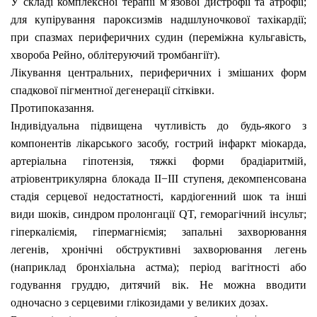
У складі комплексної терапії м’язової дистрофії та атрофії;
для купірування пароксизмів надшлуночкової тахікардії;
при спазмах периферичних судин (переміжна кульгавість,
хвороба Рейно, облітеруючий тромбангіїт).
Лікування центральних, периферичних і змішаних форм
спадкової пігментної дегенерації сітківки.
Протипоказання.
Індивідуальна підвищена чутливість до будь-якого з
компонентів лікарського засобу, гострий інфаркт міокарда,
артеріальна гіпотензія, тяжкі форми брадіаритмій,
атріовентрикулярна
блокада
II−III
ступеня, декомпенсована
стадія серцевої недостатності, кардіогенний шок та інші
види шоків, синдром пролонгації
QT, геморагічний інсульт;
гіперкаліємія, гіпермагніємія; запальні захворювання
легенів, хронічні обструктивні захворювання легень
(наприклад бронхіальна астма); період вагітності або
годування груддю, дитячий вік. Не можна вводити
одночасно з серцевими глікозидами у великих дозах.