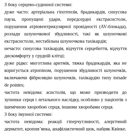
З боку серцево-судинної системи:
дуже часто: артеріальна
гіпотензія,
брадикардія, синусова
пауза, пропущені удари, передсердні екстрасистоли,
порушення
атріовентрикулярної провідності (AV-блокада),
розлади шлуночкової збудливості, такі як шлуночкові
екстрасистоли, нестабільна шлуночкова тахікардія;
нечасто: синусова тахікардія, відчуття серцебиття, відчуття
дискомфорту у грудній клітці;
дуже рідко: миготлива аритмія, тяжка брадикардія, яка не
коригується атропіном, порушення збудливості шлуночків,
включаючи фібриляцію шлуночків, тахікардію типу torsade
de pointes;
частота невідома: асистолія, що може призводити до
зупинки серця і летального наслідку, особливо у пацієнтів з
ішемічною хворобою серця, іншими хворобами серця.
З боку імунної системи:
частота невідома:
реакції гіперчутливості, алергічний
дерматит, кропив’янка, анафілактичний шок, набряк Квінке.