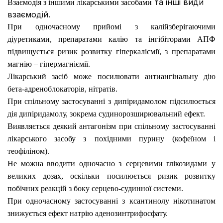
та інші види
Взаємодія з іншими лікарськими засобами
взаємодій.
При одночасному прийомі з калійзберігаючими
діуретиками, препаратами калію та інгібіторами АПФ
підвищується ризик розвитку гіперкаліємії, з препаратами
магнію – гіпермагніємії.
Лікарський засіб
може посилювати антиангінальну дію
бета-адреноблокаторів, нітратів.
При спільному застосуванні з
дипіридамолом
підсилюється
дія дипіридамолу, зокрема судинорозширювальний ефект.
Виявляється деякий антагонізм при спільному застосуванні
лікарського засобу з
похідними пурину
(кофеїном і
теофіліном).
Не можна вводити одночасно з
серцевими глікозидами
у
великих дозах, оскільки посилюється ризик розвитку
побічних реакцій з боку серцево-судинної системи.
При одночасному застосуванні з
ксантинолу нікотинатом
знижується ефект натрію аденозинтрифосфату.