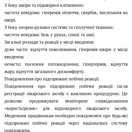
З боку шкіри та підшкірної клітковини:
частота невідома:
гіперемія обличчя, свербіж, висипання на
шкірі.
З боку опорно-рухової системи та сполучної тканини:
частота невідома:
біль
у
руках, спині
та
шиї.
Загальні розлади та реакції у місці введення:
дуже часто:
відчуття поколювання, гіперемія шкіри у місці
введення;
нечасто: посилене потовиділення, гіпертермія, відчуття
жару, відчуття загального дискомфорту.
Повідомлення про підозрювані побічні реакції.
Повідомлення про підозрювані побічні реакції після
реєстрації лікарського засобу є важливою процедурою. Це
дозволяє продовжувати моніторинг співвідношення
«користь/ризик» для відповідного лікарського засобу.
Медичним працівникам необхідно повідомляти про будь-які
підозрювані побічні реакції через національну систему
повідомлень.