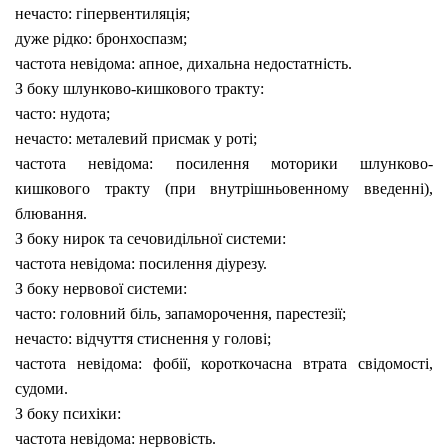
нечасто: гіпервентиляція;
дуже рідко: бронхоспазм;
частота невідома: апное,
дихальна недостатність.
З боку шлунково-кишкового тракту:
часто: нудота;
нечасто: металевий присмак у роті;
частота невідома:
посилення моторики шлунково-
кишкового тракту (при внутрішньовенному введенні),
блювання.
З боку нирок та сечовидільної системи:
частота невідома:
посилення діурезу.
З боку нервової системи:
часто:
головний біль, запаморочення,
парестезії;
нечасто: відчуття стиснення у голові;
частота невідома:
фобії,
короткочасна втрата свідомості,
судоми.
З боку психіки:
частота невідома:
нервовість.