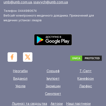
umb@umb.com.ua
ssavych@umb.com.ua
,
Телефон: 0444980674
Вебсайт електронного медичного довідника. Призначений для
медичних установ і лікарів
Неогабін
Сорцеф
Т-Септ
Виданол
Імупрет
Канефрон
Укрлів
Зиоміцин
Ларфікс
Синупрет
Ліцензії та свідоцтва
Автори
Наші партнери