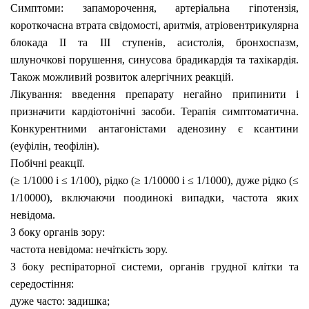
Симптоми:
запаморочення, артеріальна гіпотензія,
короткочасна втрата свідомості, аритмія,
атріовентрикулярна
блокада ІІ та ІІІ ступенів, асистолія, бронхоспазм,
шлуночкові порушення, синусова брадикардія та тахікардія.
Також можливий розвиток алергічних реакцій.
Лікування:
введення препарату негайно припинити і
призначити кардіотонічні засоби.
Терапія симптоматична.
Конкурентними антагоністами аденозину є ксантини
(еуфілін, теофілін).
Побічні реакції.
(≥ 1/1000 і ≤ 1/100), рідко (≥ 1/10000 і ≤ 1/1000), дуже рідко (≤
1/10000),
включаючи поодинокі випадки, частота яких
невідома.
З боку органів зору:
частота невідома: нечіткість зору.
З боку респіраторної системи, органів грудної клітки та
середостіння:
дуже часто: задишка;