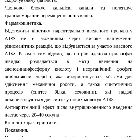
скорочувальну здатність.
Частково блокує кальцієві канали та полегшує
трансмембранне переміщення іонів калію.
Фармакокінетика.
Відстежити кінетику парентерально введеного препарату
АТФ не є можливим через високе напруження
різноманітних реакцій, що відбуваються за участю власного
АТФ. Разом з тим відомо, що натрію аденозинтрифосфат
швидко розпадається в місці введення на
аденозиндифосфорну кислоту і неорганічний фосфат,
вивільняючи енергію, яка використовується м’язами для
здійснення механічної роботи, а також синтетичних
процесів (синтез білка, сечовини),
які надалі
використовуються для синтезу нових молекул АТФ.
Антиаритмічний ефект після внутрішньовенного введення
настає через 20–40 секунд.
Клінічні характеристики.
Показання.