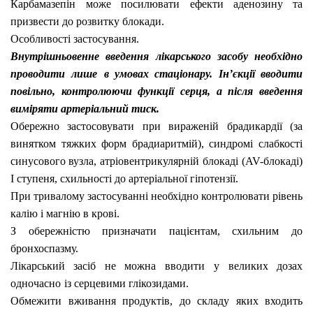
Карбамазепін
може посилювати ефекти аденозину та
призвести до розвитку блокади.
Особливості застосування.
Внутрішньовенне введення лікарського засобу необхідно
проводити
лише
в умовах стаціонару. Ін’єкції вводити
повільно, контролюючи функції серця, а після введення
виміряти артеріальний тиск.
Обережно застосовувати при вираженій брадикардії (за
винятком тяжких форм брадиаритмій), синдромі слабкості
синусового вузла,
атріовентрикулярній
блокаді
(AV-блокаді)
І ступеня, схильності до артеріальної гіпотензії.
При тривалому застосуванні необхідно контролювати рівень
калію і магнію в крові.
З обережністю призначати пацієнтам, схильним до
бронхоспазму.
Лікарський засіб
не можна вводити
у
великих дозах
одночасно
із серцевими глікозидами.
Обмежити вживання продуктів, до складу яких входить