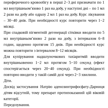
периферичного кровообігу в перші 2−3 дні призначати по 1
мл внутрішньом’язово 1 раз на добу, у наступні дні – по 1 мл
2 рази на добу або одразу 2 мл 1 раз на добу. Курс лікування
– 30−40 днів. При необхідності курс повторити через 1−2
місяці.
При спадковій пігментній дегенерації сітківки вводити по 5
мл внутрішньом’язово 2 рази на добу, з інтервалом 6−8
годин, щоденно протягом 15 днів. При необхідності курс
можна повторити з інтервалом 8−12 місяців.
Для купірування надшлуночкових тахіаритмій вводити
внутрішньовенно 1−2 мл протягом 5−10 секунд (ефект
спостерігається через 20−40 секунд). При необхідності
повторно вводити
у такій самій дозі
через 2−3 хвилини.
Діти.
Досвід застосування
Натрію аденозинтрифосфату-Дарниця
дітям відсутній, тому препарат протипоказаний цій віковій
категорії.
Передозування.