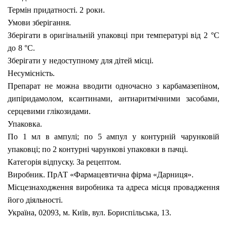
Термін придатності.
2
роки.
Умови зберігання.
Зберігати в оригінальній упаковці
при
температурі від
2
°С
до
8 °С.
Зберігати у
недоступному для дітей місці.
Несумісність.
Препарат не можна вводити одночасно з карбамазепіном,
дипіридамолом, ксантинами, антиаритмічними засобами,
серцевими глікозидами.
Упаковка.
По 1 мл в ампулі; по 5 ампул у контурній чарунковій
упаковці; по 2 контурні чарункові упаковки в пачці.
Категорія відпуску.
За рецептом.
Виробник.
ПрАТ «Фармацевтична фірма «Дарниця».
Місцезнаходження виробника та адреса місця провадження
його діяльності.
Україна,
02093, м. Київ, вул. Бориспiльська, 13.