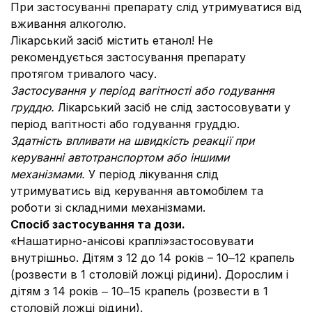
При застосуванні препарату слід утримуватися від
вживання алкоголю.
Лікарський засіб містить етанол! Не
рекомендується застосування препарату
протягом тривалого часу.
Застосування у період вагітності або годування
груддю.
Лікарський засіб не слід застосовувати у
період вагітності або годування груддю.
Здатність впливати на швидкість реакції при
керуванні автотранспортом або іншими
механізмами.
У період лікування слід
утримуватись від керування автомобілем та
роботи зі складними механізмами.
Спосіб застосування та дози.
«Нашатирно-анісові краплі»застосовувати
внутрішньо. Дітям з 12 до 14 років – 10‒12 крапель
(розвести в 1 столовій ложці рідини). Дорослим і
дітям з 14 років ‒ 10‒15 крапель (розвести в 1
столовій ложці рідини).