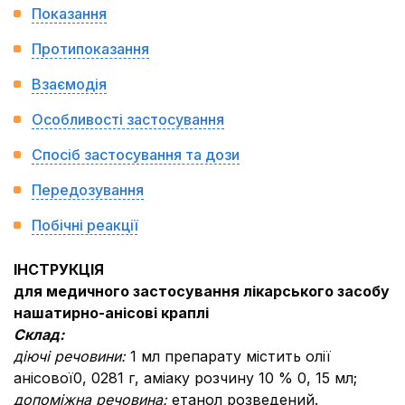
Показання
Протипоказання
Взаємодія
Особливості застосування
Спосіб застосування та дози
Передозування
Побічні реакції
IНСТРУКЦIЯ
для медичного застосування лікарського засобу
нашатирно-анісові краплі
Склад:
діючі речовини:
1 мл препарату містить олії
анісової0, 0281 г, аміаку розчину 10 % 0, 15 мл;
допоміжна речовина:
етанол розведений.