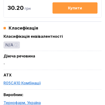
30.20
Купити
грн
Класифікація
Класифікація еквівалентності
N/A
Діюча речовина
-
ATX
R05CA10 Комбінації
Виробник
:
Тернофарм
,
Україна