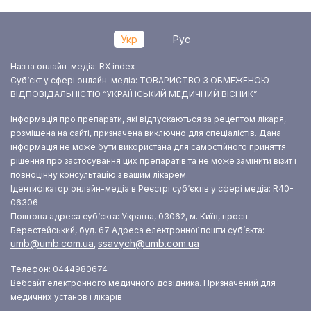
Укр
Рус
Назва онлайн-медіа: RX index
Суб‘єкт у сфері онлайн-медіа: ТОВАРИСТВО З ОБМЕЖЕНОЮ
ВІДПОВІДАЛЬНІСТЮ “УКРАЇНСЬКИЙ МЕДИЧНИЙ ВІСНИК”
Інформація про препарати, які відпускаються за рецептом лікаря,
розміщена на сайті, призначена виключно для спеціалістів. Дана
інформація не може бути використана для самостійного приняття
рішення про застосування цих препаратів та не може замінити візит і
повноцінну консультацію з вашим лікарем.
Ідентифікатор онлайн-медіа в Реєстрі суб‘єктів у сфері медіа: R40-
06306
Поштова адреса суб‘єкта: Україна, 03062, м. Київ, просп.
Берестейський, буд. 67
Адреса електронної пошти суб’єкта:
umb@umb.com.ua
ssavych@umb.com.ua
,
Телефон: 0444980674
Вебсайт електронного медичного довідника. Призначений для
медичних установ і лікарів