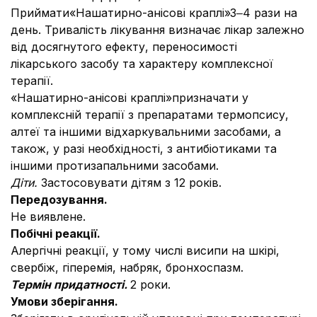
Приймати«Нашатирно-анісові краплі»3‒4 рази на
день. Тривалість лікування визначає лікар залежно
від досягнутого ефекту, переносимості
лікарського засобу та характеру комплексної
терапії.
«Нашатирно-анісові краплі»призначати у
комплексній терапії з препаратами термопсису,
алтеї та іншими відхаркувальними засобами, а
також, у разі необхідності, з антибіотиками та
іншими протизапальними засобами.
Діти.
Застосовувати дітям з 12 років.
Передозування.
Не виявлене.
Побічні реакції.
Алергічні реакції, у тому числі висипи на шкірі,
свербіж, гіперемія, набряк, бронхоспазм.
Термін придатності.
2 роки.
Умови зберігання.