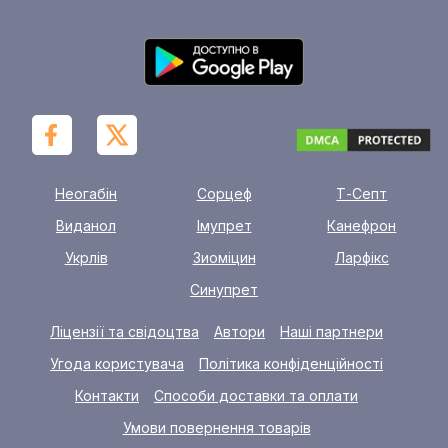
Неогабін
Сорцеф
Т-Септ
Виданол
Імупрет
Канефрон
Укрлів
Зиоміцин
Ларфікс
Синупрет
Ліцензії та свідоцтва
Автори
Наші партнери
Угода користувача
Політика конфіденційності
Контакти
Способи доставки та оплати
Умови повернення товарів