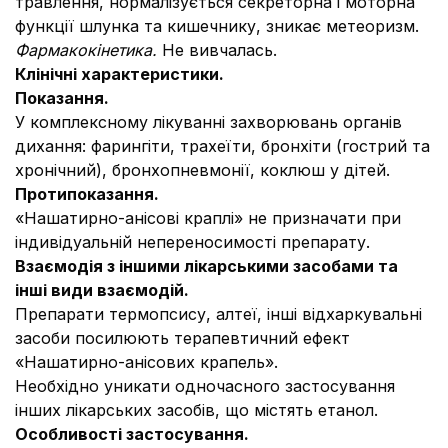
травлення, нормалізується секреторна і моторна
функції шлунка та кишечнику, зникає метеоризм.
Фармакокінетика.
Не вивчалась.
Клінічні характеристики.
Показання.
У комплексному лікуванні захворювань органів
дихання: фарингіти, трахеїти, бронхіти (гострий та
хронічний), бронхопневмонії, коклюш у дітей.
Протипоказання.
«Нашатирно-анісові краплі» не призначати при
індивідуальній непереносимості препарату.
Взаємодія з іншими лікарськими засобами та
інші види взаємодій.
Препарати термопсису, алтеї, інші відхаркувальні
засоби посилюють терапевтичний ефект
«Нашатирно-анісових крапель».
Необхідно уникати одночасного застосування
інших лікарських засобів, що містять етанол.
Особливості застосування.