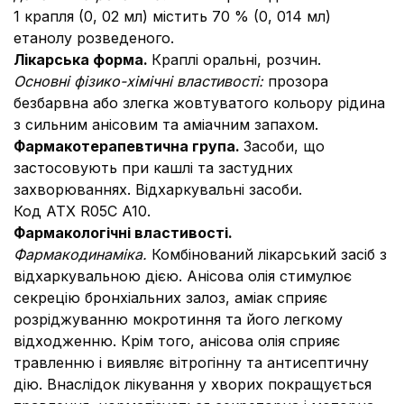
1 крапля (0, 02 мл) містить 70 % (0, 014 мл)
етанолу розведеного.
Лiкарська форма.
Краплі оральні, розчин.
Основні фізико-хімічні властивості:
прозора
безбарвна або злегка жовтуватого кольору рідина
з сильним анісовим та аміачним запахом.
Фармакотерапевтична група.
Засоби, що
застосовують при кашлі та застудних
захворюваннях. Відхаркувальні засоби.
Код АТХ R05C A10.
Фармакологічні властивості.
Фармакодинаміка.
Комбінований лікарський засіб з
відхаркувальною дією. Анісова олія стимулює
секрецію бронхіальних залоз, аміак сприяє
розріджуванню мокротиння та його легкому
відходженню. Крім того, анісова олія сприяє
травленню і виявляє вітрогінну та антисептичну
дію. Внаслідок лікування у хворих покращується