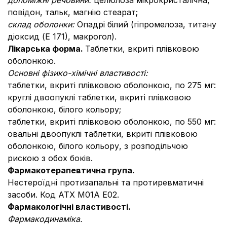
допоміжні речовини:
целюлоза мікрокристалічна,
повідон, тальк, магнію стеарат;
склад оболонки:
Опадрі білий (гіпромелоза, титану
діоксид (Е 171), макрогол).
Лікарська форма.
Таблетки, вкриті плівковою
оболонкою.
Основні фізико-хімічні властивості:
таблетки, вкриті плівковою оболонкою, по 275 мг:
круглі двоопуклі таблетки, вкриті плівковою
оболонкою, білого кольору;
таблетки, вкриті плівковою оболонкою, по 550 мг:
овальні двоопуклі таблетки, вкриті плівковою
оболонкою, білого кольору, з розподільчою
рискою з обох боків.
Фармакотерапевтична група.
Нестероїдні протизапальні та протиревматичні
засоби. Код АТХ М01А Е02.
Фармакологічні властивості.
Фармакодинаміка.