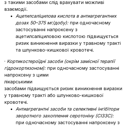
з такими засобами слід врахувати можливі
взаємодії.
Ацетилсаліцилова кислота в антиагрегантних
дозах 50–375 мг/добу):
при одночасному
застосуванні напроксену з
ацетилсаліциловою кислотою підвищується
ризик виникнення виразки у травному тракті
та шлунково-кишкової кровотечі.
·
Кортикостероїдні засоби (окрім замісної терапії
гідрокортизоном):
при одночасному застосуванні
напроксену з цими
лікарськими
засобами підвищується ризик виникнення виразки
у травному тракті або шлунково-кишкової
кровотечі.
Антиагрегантні засоби та селективні інгібітори
зворотного захоплення серотоніну (СІЗЗС):
при одночасному застосуванні напроксену з