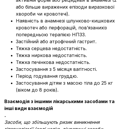
активній формі або рецидиви в анамнезі (2
або більше виражених епізоди виразкової
хвороби чи кровотечі).
Наявність в анамнезі шлунково-кишкових
кровотеч або перфорацій, пов’язанихіз
попередньою терапією НПЗЗ.
Застійний або атрофічний гастрит.
Тяжка серцева недостатність.
Тяжка ниркова недостатність.
Тяжка печінкова недостатність.
Застосування з 5 місяця вагітності.
Період годування груддю.
Застосування дітям з масою тіла до 25 кг
(віком до 8 років).
Взаємодія з іншими лікарськими засобами та
інші види взаємодій
.
Засоби, що збільшують ризик виникнення