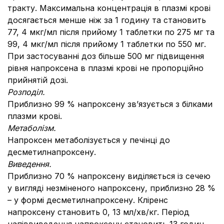
тракту. Максимальна концентрація в плазмі крові
досягається менше ніж за 1 годину та становить
77, 4 мкг/мл після прийому 1 таблетки по 275 мг та
99, 4 мкг/мл після прийому 1 таблетки по 550 мг.
При застосуванні доз більше 500 мг підвищення
рівня напроксена в плазмі крові не пропорційно
прийнятій дозі.
Розподіл.
Приблизно 99 % напроксену зв’язується з білками
плазми крові.
Метаболізм.
Напроксен метаболізується у печінці до
десметилнапроксену.
Виведення.
Приблизно 70 % напроксену виділяється із сечею
у вигляді незміненого напроксену, приблизно 28 %
– у формі десметилнапроксену. Кліренс
напроксену становить 0, 13 мл/хв/кг. Період