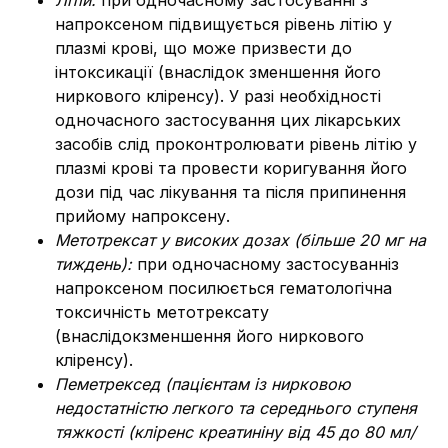
Літій:
при одночасному застосуванні з
напроксеном підвищується рівень літію у
плазмі крові, що може призвести до
інтоксикації (внаслідок зменшення його
ниркового кліренсу). У разі необхідності
одночасного застосування цих лікарських
засобів слід проконтролювати рівень літію у
плазмі крові та провести коригування його
дози під час лікування та після припинення
прийому напроксену.
Метотрексат у високих дозах (більше 20 мг на
тиждень):
при одночасному застосуванніз
напроксеном посилюється гематологічна
токсичність метотрексату
(внаслідокзменшення його ниркового
кліренсу).
Пеметрексед (пацієнтам із нирковою
недостатністю легкого та середнього ступеня
тяжкості (кліренс креатиніну від 45 до 80 мл/