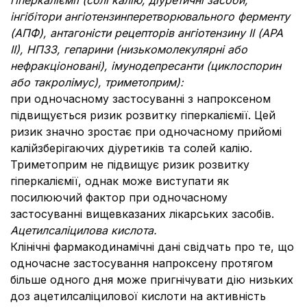
гіперкаліємії (солі калію, діуретичні засоби,
інгібітори ангіотензинперетворювального ферменту
(АПФ), антагоністи рецепторів ангіотензину II (АРА
II), НПЗЗ, гепарини (низькомолекулярні або
нефракціоновані), імунодепресанти (циклоспорин
або такролімус), триметоприм):
при одночасному застосуванні з напроксеном
підвищується ризик розвитку гіперкаліємії. Цей
ризик значно зростає при одночасному прийомі
калійзберігаючих діуретиків та солей калію.
Триметоприм не підвищує ризик розвитку
гіперкаліємії, однак може виступати як
посилюючий фактор при одночасному
застосуванні вищевказаних лікарських засобів.
Ацетилсаліцилова кислота.
Клінічні фармакодинамічні дані свідчать про те, що
одночасне застосування напроксену протягом
більше одного дня може пригнічувати дію низьких
доз ацетилсаліцилової кислоти на активність