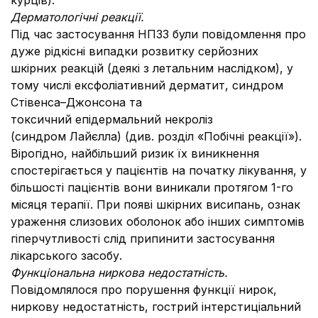
курців).
Дерматологічні реакції
.
Під час застосування НПЗЗ були повідомлення про
дуже рідкісні випадки розвитку серйозних
шкірних реакцій (деякі з летальним наслідком), у
тому числі ексфоліативний дерматит, синдром
Стівенса–Джонсона та
токсичний епідермальний некроліз
(синдром Лайєлла) (див. розділ «Побічні реакції»).
Вірогідно, найбільший ризик їх виникнення
спостерігається у пацієнтів на початку лікування, у
більшості пацієнтів вони виникали протягом 1-го
місяця терапії. При появі шкірних висипань, ознак
ураження слизових оболонок або інших симптомів
гіперчутливості слід припинити застосування
лікарського засобу.
Функціональна ниркова недостатність.
Повідомлялося про порушення функції нирок,
ниркову недостатність, гострий інтерстиціальний