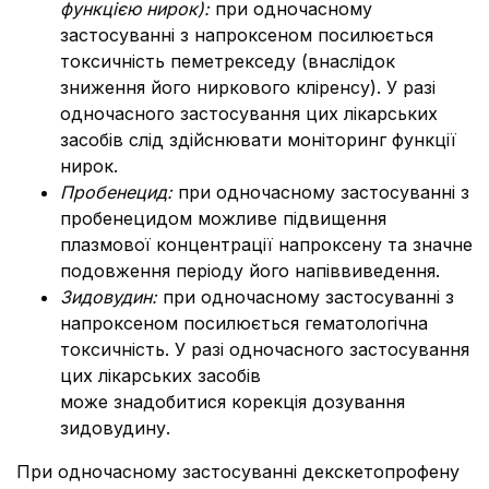
функцією нирок):
при одночасному
застосуванні з напроксеном посилюється
токсичність пеметрекседу (внаслідок
зниження його ниркового кліренсу). У разі
одночасного застосування цих лікарських
засобів слід здійснювати моніторинг функції
нирок.
Пробенецид:
при одночасному застосуванні з
пробенецидом можливе підвищення
плазмової концентрації напроксену та значне
подовження періоду його напіввиведення.
Зидовудин:
при одночасному застосуванні з
напроксеном посилюється гематологічна
токсичність. У разі одночасного застосування
цих лікарських засобів
може знадобитися корекція дозування
зидовудину.
При одночасному застосуванні декскетопрофену