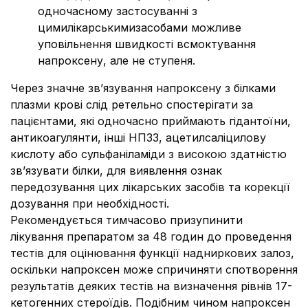
одночасному застосуванні з
цимилікарськимизасобами можливе
уповільнення швидкості всмоктування
напроксену, але не ступеня.
Через значне зв’язування напроксену з білками
плазми крові слід ретельно спостерігати за
пацієнтами, які одночасно приймають гідантоїни,
антикоагулянти, інші НПЗЗ, ацетилсаліцилову
кислоту або сульфаніламіди з високою здатністю
зв’язувати білки, для виявлення ознак
передозування цих лікарських засобів та корекції
дозування при необхідності.
Рекомендується тимчасово призупинити
лікування препаратом за 48 годин до проведення
тестів для оцінювання функції надниркових залоз,
оскільки напроксен може спричиняти спотворення
результатів деяких тестів на визначення рівнів 17-
кетогенних стероїдів. Подібним чином напроксен