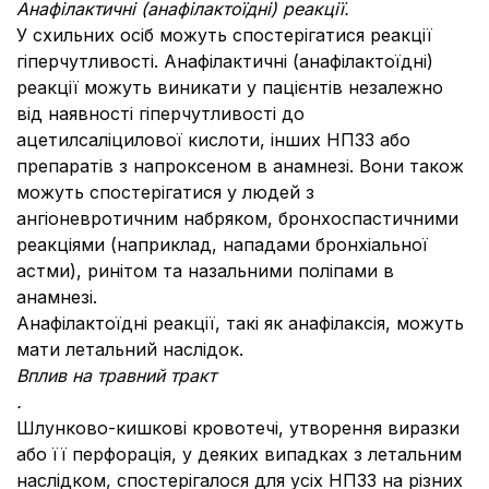
Анафілактичні (анафілактоїдні) реакції
.
У схильних осіб можуть спостерігатися реакції
гіперчутливості. Анафілактичні (анафілактоїдні)
реакції можуть виникати у пацієнтів незалежно
від наявності гіперчутливості до
ацетилсаліцилової кислоти, інших НПЗЗ або
препаратів з напроксеном в анамнезі. Вони також
можуть спостерігатися у людей з
ангіоневротичним набряком, бронхоспастичними
реакціями (наприклад, нападами бронхіальної
астми), ринітом та назальними поліпами в
анамнезі.
Анафілактоїдні реакції, такі як анафілаксія, можуть
мати летальний наслідок.
Вплив на травний тракт
.
Шлунково-кишкові кровотечі, утворення виразки
або її перфорація, у деяких випадках з летальним
наслідком, спостерігалося для усіх НПЗЗ на різних