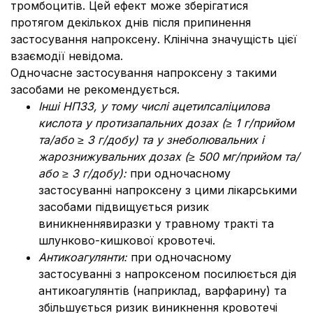
тромбоцитів. Цей ефект може зберігатися
протягом декількох днів після припинення
застосування напроксену. Клінічна значущість цієї
взаємодії невідома.
Одночасне застосування напроксену з такими
засобами не рекомендується.
Інші НПЗЗ, у тому числі ацетилсаліцилова
кислота у протизапальних дозах (≥ 1 г/прийом
та/або ≥ З г/добу) та у знеболювальних і
жарознижувальних дозах (≥ 500 мг/прийом та/
або ≥ З г/добу):
при одночасному
застосуванні напроксену з цими лікарськими
засобами підвищується ризик
виникненнявиразки у травному тракті та
шлунково-кишкової кровотечі.
Антикоагулянти:
при одночасному
застосуванні з напроксеном посилюється дія
антикоагулянтів (наприклад, варфарину) та
збільшується ризик виникнення кровотечі