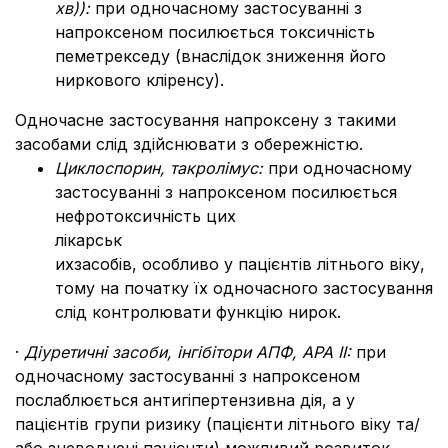
хв)):
при одночасному застосуванні з
напроксеном посилюється токсичність
пеметрекседу (внаслідок зниження його
ниркового кліренсу).
Одночасне застосування напроксену з такими
засобами слід здійснювати з обережністю.
Циклоспорин, такролімус:
при одночасному
застосуванні з напроксеном посилюється
нефротоксичність цих
лікарськ
ихзасобів, особливо у пацієнтів літнього віку,
тому на початку їх одночасного застосування
слід контролювати функцію нирок.
·
Діуретичні засоби, інгібітори АПФ, АРА II:
при
одночасному застосуванні з напроксеном
послаблюється антигіпертензивна дія, а у
пацієнтів групи ризику (пацієнти літнього віку та/