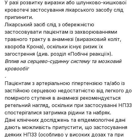
У разі розвитку виразки або шлунково-кишкової
кровотечі застосування лікарського засобу слід
припинити.
Лікарський засіб слід з обережністю
застосовувати пацієнтам із захворюваннями
травного тракту в анамнезі (виразковий коліт,
хвороба Крона), оскільки існує ризик їх
загострення (див. розділ «Побічні реакції»).
Вплив на серцево-судинну систему та мозковий
кровообіг
.
Пацієнтам з артеріальною гіпертензією та/або із
застійною серцевою недостатністю від легкого до
помірного ступеня в анамнезі рекомендується
ретельний нагляд, оскільки при застосуванні НПЗЗ
спостерігалися затримка рідини та набряк.
Дані клінічних досліджень та епідеміологічні дані
дають можливість припустити, що застосування
деяких НПЗЗ (особливо у високих дозах та при