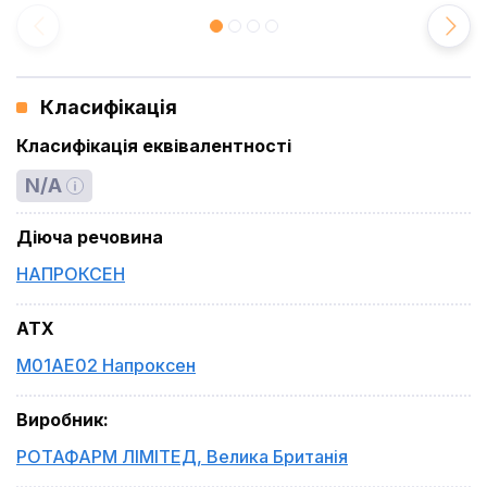
Класифікація
Класифікація еквівалентності
N/A
Діюча речовина
НАПРОКСЕН
ATX
M01AE02 Напроксен
Виробник
:
РОТАФАРМ ЛІМІТЕД
,
Велика Британія