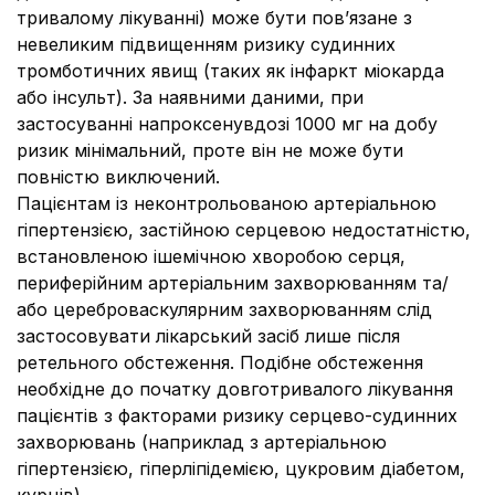
тривалому лікуванні) може бути пов’язане з
невеликим підвищенням ризику судинних
тромботичних явищ (таких як інфаркт міокарда
або інсульт). За наявними даними, при
застосуванні напроксенувдозі 1000 мг на добу
ризик мінімальний, проте він не може бути
повністю виключений.
Пацієнтам із неконтрольованою артеріальною
гіпертензією, застійною серцевою недостатністю,
встановленою ішемічною хворобою серця,
периферійним артеріальним захворюванням та/
або цереброваскулярним захворюванням слід
застосовувати лікарський засіб лише після
ретельного обстеження. Подібне обстеження
необхідне до початку довготривалого лікування
пацієнтів з факторами ризику серцево-судинних
захворювань (наприклад з артеріальною
гіпертензією, гіперліпідемією, цукровим діабетом,