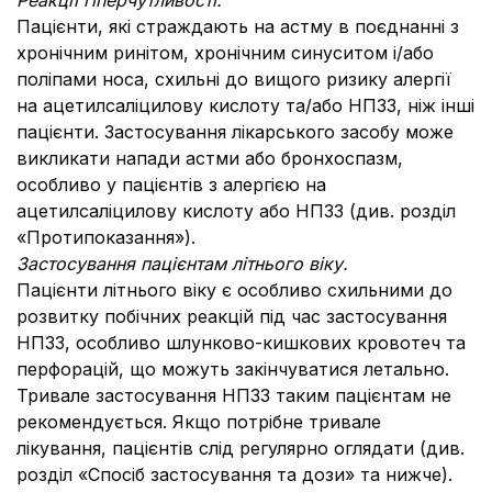
Реакції гіперчутливості
.
Пацієнти, які страждають на астму в поєднанні з
хронічним ринітом, хронічним синуситом і/або
поліпами носа, схильні до вищого ризику алергії
на ацетилсаліцилову кислоту та/або НПЗЗ, ніж інші
пацієнти. Застосування лікарського засобу може
викликати напади астми або бронхоспазм,
особливо у пацієнтів з алергією на
ацетилсаліцилову кислоту або НПЗЗ (див. розділ
«Протипоказання»).
Застосування пацієнтам літнього віку
.
Пацієнти літнього віку є особливо схильними до
розвитку побічних реакцій під час застосування
НПЗЗ, особливо шлунково-кишкових кровотеч та
перфорацій, що можуть закінчуватися летально.
Тривале застосування НПЗЗ таким пацієнтам не
рекомендується. Якщо потрібне тривале
лікування, пацієнтів слід регулярно оглядати (див.
розділ «Спосіб застосування та дози» та нижче).