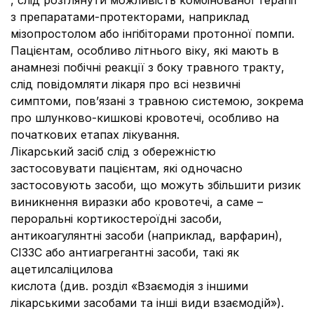
, слід розглянути можливість комбінованої терапії
з препаратами-протекторами, наприклад
мізопростолом або інгібіторами протонної помпи.
Пацієнтам, особливо літнього віку, які мають в
анамнезі побічні реакції з боку травного тракту,
слід повідомляти лікаря про всі незвичні
симптоми, пов’язані з травною системою, зокрема
про шлунково-кишкові кровотечі, особливо на
початкових етапах лікування.
Лікарський засіб слід з обережністю
застосовувати пацієнтам, які одночасно
застосовують засоби, що можуть збільшити ризик
виникнення виразки або кровотечі, а саме –
пероральні кортикостероїдні засоби,
антикоагулянтні засоби (наприклад, варфарин),
СІЗЗС або антиагрегантні засоби, такі як
ацетилсаліцилова
кислота (див. розділ «Взаємодія з іншими
лікарськими засобами та інші види взаємодій»).