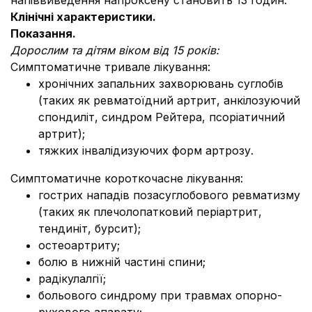
напіввиведення напроксену становить 13 годин.
Клінічні характеристики.
Показання.
Дорослим та дітям віком від 15 років:
Симптоматичне тривале лікування:
хронічних запальних захворювань суглобів
(таких як ревматоїдний артрит, анкілозуючий
спондиліт, синдром Рейтера, псоріатичний
артрит);
тяжких інвалідизуючих форм артрозу.
Симптоматичне короткочасне лікування:
гострих нападів позасуглобового ревматизму
(таких як плечолопатковий періартрит,
тендиніт, бурсит);
остеоартриту;
болю в нижній частині спини;
радікулалгії;
больового синдрому при травмах опорно-