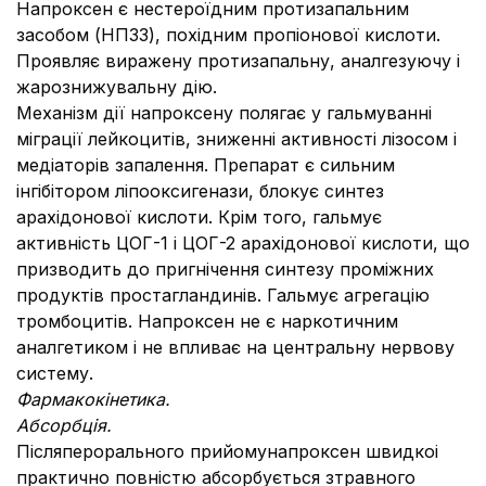
Напроксен є нестероїдним протизапальним
засобом (НПЗЗ), похідним пропіонової кислоти.
Проявляє виражену протизапальну, аналгезуючу і
жарознижувальну дію.
Механізм дії напроксену полягає у гальмуванні
міграції лейкоцитів, зниженні активності лізосом і
медіаторів запалення. Препарат є сильним
інгібітором ліпооксигенази, блокує синтез
арахідонової кислоти. Крім того, гальмує
активність ЦОГ-1 і ЦОГ-2 арахідонової кислоти, що
призводить до пригнічення синтезу проміжних
продуктів простагландинів. Гальмує агрегацію
тромбоцитів. Напроксен не є наркотичним
аналгетиком і не впливає на центральну нервову
систему.
Фармакокінетика.
Абсорбція.
Післяперорального прийомунапроксен швидкоі
практично повністю абсорбується зтравного