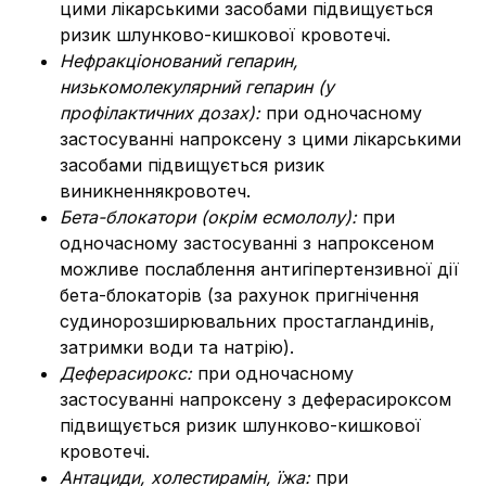
цими лікарськими засобами підвищується
ризик шлунково-кишкової кровотечі.
Нефракціонований гепарин,
низькомолекулярний гепарин (у
профілактичних дозах):
при одночасному
застосуванні напроксену з цими лікарськими
засобами підвищується ризик
виникненнякровотеч.
Бета-блокатори (окрім есмололу):
при
одночасному застосуванні з напроксеном
можливе послаблення антигіпертензивної дії
бета-блокаторів (за рахунок пригнічення
судинорозширювальних простагландинів,
затримки води та натрію).
Деферасирокс:
при одночасному
застосуванні напроксену з деферасироксом
підвищується ризик шлунково-кишкової
кровотечі.
Антациди, холестирамін, їжа:
при