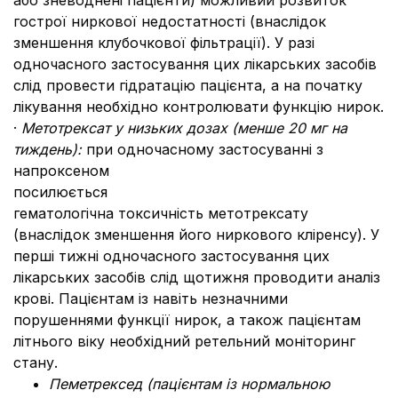
або зневоднені пацієнти) можливий розвиток
гострої ниркової недостатності (внаслідок
зменшення клубочкової фільтрації). У разі
одночасного застосування цих лікарських засобів
слід провести гідратацію пацієнта, а на початку
лікування необхідно контролювати функцію нирок.
·
Метотрексат у низьких дозах (менше 20 мг на
тиждень):
при одночасному застосуванні з
напроксеном
посилюється
гематологічна токсичність метотрексату
(внаслідок зменшення його ниркового кліренсу). У
перші тижні одночасного застосування цих
лікарських засобів слід щотижня проводити аналіз
крові. Пацієнтам із навіть незначними
порушеннями функції нирок, а також пацієнтам
літнього віку необхідний ретельний моніторинг
стану.
Пеметрексед (пацієнтам із нормальною