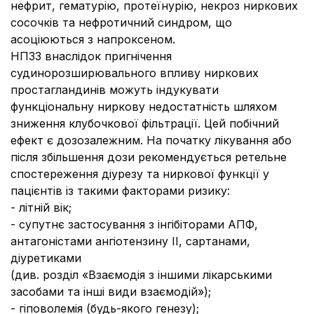
нефрит, гематурію, протеїнурію, некроз ниркових
сосочків та нефротичний синдром, що
асоціюються з напроксеном.
НПЗЗ внаслідок пригнічення
судинорозширювального впливу ниркових
простагландинів можуть індукувати
функціональну ниркову недостатність шляхом
зниження клубочкової фільтрації. Цей побічний
ефект є дозозалежним. На початку лікування або
після збільшення дози рекомендується ретельне
спостереження діурезу та ниркової функції у
пацієнтів із такими факторами ризику:
- літній вік;
- супутнє застосування з інгібіторами АПФ,
антагоністами ангіотензину ІІ, сартанами,
діуретиками
(див. розділ «Взаємодія з іншими лікарськими
засобами та інші види взаємодій»);
- гіповолемія (будь-якого генезу);