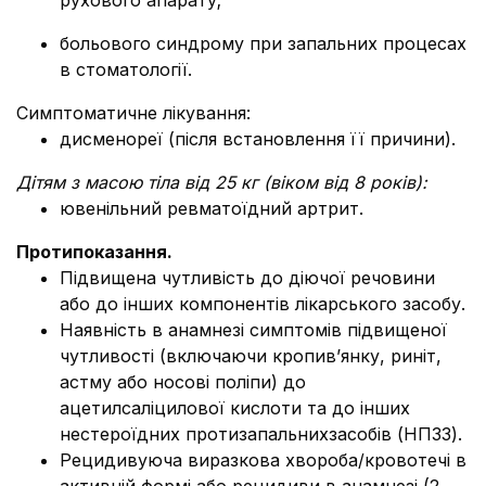
рухового апарату;
больового синдрому при запальних процесах
в стоматології.
Симптоматичне лікування:
дисменореї (після встановлення її причини).
Дітям з масою тіла від 25 кг (віком від 8 років):
ювенільний ревматоїдний артрит.
Протипоказання.
Підвищена чутливість до діючої речовини
або до інших компонентів лікарського засобу.
Наявність в анамнезі симптомів підвищеної
чутливості (включаючи кропив’янку, риніт,
астму або носові поліпи) до
ацетилсаліцилової кислоти та до інших
нестероїдних протизапальнихзасобів (НПЗЗ).
Рецидивуюча виразкова хвороба/кровотечі в