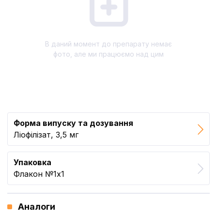
В даний момент до препарату немає
фото, але ми працюємо над цим
Форма випуску та дозування
Ліофілізат, 3,5 мг
Упаковка
Флакон №1x1
Аналоги