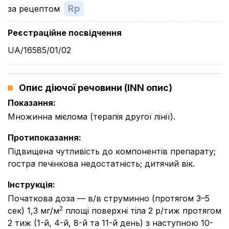
Rp
за рецептом
Реєстраційне посвідчення
UA/16585/01/02
Опис діючої речовини (INN опис)
Показання
:
Множинна мієлома (терапія другої лінії).
Протипоказання
:
Підвищена чутливість до компонентів препарату;
гостра печінкова недостатність; дитячий вік.
Інструкція
:
Початкова доза — в/в струминно (протягом 3–5
2
сек) 1,3 мг/м
площі поверхні тіла 2 р/тиж протягом
2 тиж (1-й, 4-й, 8-й та 11-й день) з наступною 10-