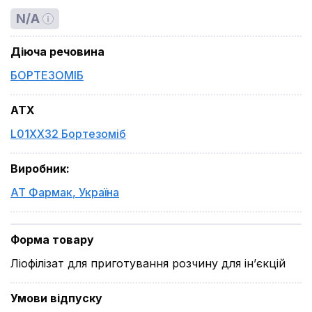
N/A
Діюча речовина
БОРТЕЗОМІБ
ATX
L01XX32 Бортезоміб
Виробник
:
АТ Фармак
,
Україна
Форма товару
Ліофілізат для приготування розчину для ін’єкцій
Умови відпуску