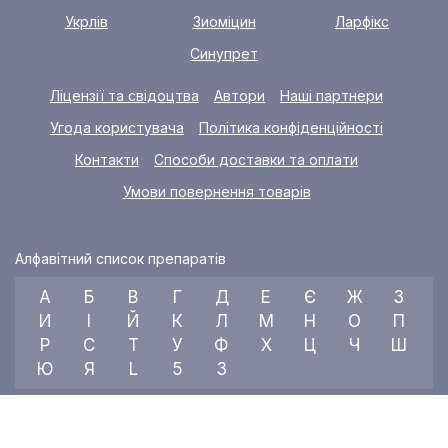
Укрлів
Зиоміцин
Ларфікс
Синупрет
Ліцензії та свідоцтва
Автори
Наші партнери
Угода користувача
Політика конфіденційності
Контакти
Способи доставки та оплати
Умови повернення товарів
Алфавітний список препаратів
А
Б
В
Г
Д
Е
Є
Ж
З
И
І
Й
К
Л
М
Н
О
П
Р
С
Т
У
Ф
Х
Ц
Ч
Ш
Ю
Я
L
5
3
© 2026 RX index, ТОВ «УКРАЇНСЬКИЙ МЕДИЧНИЙ ВІСНИК»
Всі права захищені.