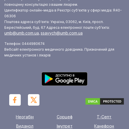
повноцінну консультацію з вашим лікарем.
Ідентифікатор онлайн-медіа в Реєстрі суб‘єктів у сфері медіа: R40-
06306
Поштова адреса суб‘єкта: Україна, 03062, м. Київ, просп.
Берестейський, буд. 67
Адреса електронної пошти суб’єкта:
umb@umb.com.ua
ssavych@umb.com.ua
,
Телефон: 0444980674
Вебсайт електронного медичного довідника. Призначений для
медичних установ і лікарів
Неогабін
Сорцеф
Т-Септ
Виданол
Імупрет
Канефрон