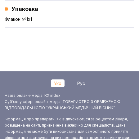
Упаковка
Флакон №1x1
Укр
Рус
Назва онлайн-медіа: RX index
Суб‘єкт у сфері онлайн-медіа: ТОВАРИСТВО З ОБМЕЖЕНОЮ
ВІДПОВІДАЛЬНІСТЮ “УКРАЇНСЬКИЙ МЕДИЧНИЙ ВІСНИК”
Інформація про препарати, які відпускаються за рецептом лікаря,
розміщена на сайті, призначена виключно для спеціалістів. Дана
інформація не може бути використана для самостійного приняття
рішення про застосування цих препаратів та не може замінити візит і