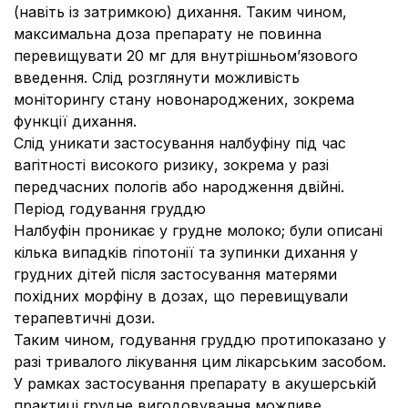
(навіть із затримкою) дихання. Таким чином,
максимальна доза препарату не повинна
перевищувати 20 мг для внутрішньом’язового
введення. Слід розглянути можливість
моніторингу стану новонароджених, зокрема
функції дихання.
Слід уникати застосування налбуфіну під час
вагітності високого ризику, зокрема у разі
передчасних пологів або народження двійні.
Період годування груддю
Налбуфін проникає у грудне молоко; були описані
кілька випадків гіпотонії та зупинки дихання у
грудних дітей після застосування матерями
похідних морфіну в дозах, що перевищували
терапевтичні дози.
Таким чином, годування груддю протипоказано у
разі тривалого лікування цим лікарським засобом.
У рамках застосування препарату в акушерській
практиці грудне вигодовування можливе.