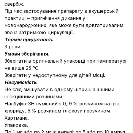
свербіж.
Під час застосування препарату в акушерській
практиці ‒ пригнічення дихання у
новонароджених, яке може бути довготривалим
або із затримкою циркуляції.
Термін придатності
.
3 роки.
Умови зберігання.
Зберігати в оригінальній упаковці при температурі
не вище 25 ºС.
Зберігати у недоступному для дітей місці.
Несумісність
.
Не слід змішувати в одному шприці з іншими
ін’єкційними розчинами.
Налбуфін-ЗН сумісний з 0, 9
% розчином натрію
хлориду, 5
% розчином глюкози і розчином
Хартмана.
Упаковка.
По 1 мл або по 2 мл в ампулі; по 5 або по 10 ампул