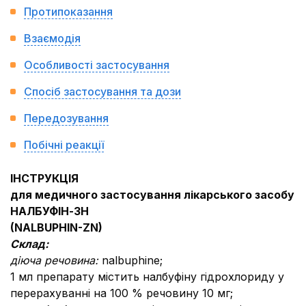
Протипоказання
Взаємодія
Особливості застосування
Спосіб застосування та дози
Передозування
Побічні реакції
ІНСТРУКЦІЯ
для медичного застосування лікарського засобу
НАЛБУФІН-ЗН
(NALBUPHIN-ZN)
Склад:
діюча речовина:
nalbuphine;
1 мл препарату містить налбуфіну гідрохлориду у
перерахуванні на 100 % речовину 10 мг;