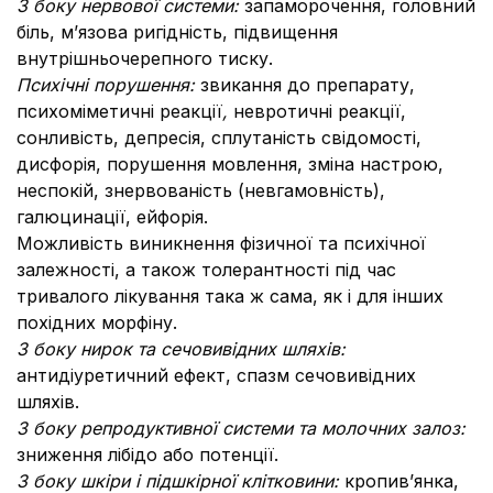
З боку нервової системи:
запаморочення, головний
біль, м’язова ригідність, підвищення
внутрішньочерепного тиску.
Психічні порушення:
звикання до препарату,
психоміметичні реакції
,
невротичні реакції,
сонливість, депресія, сплутаність свідомості,
дисфорія, порушення мовлення, зміна настрою,
неспокій, знервованість (невгамовність),
галюцинації, ейфорія.
Можливість виникнення фізичної та психічної
залежності, а також толерантності під час
тривалого лікування така ж сама, як і для інших
похідних морфіну.
З боку нирок та сечовивідних шляхів:
антидіуретичний ефект, спазм сечовивідних
шляхів.
З боку репродуктивної системи та молочних залоз:
зниження лібідо або потенції.
З боку шкіри і підшкірної клітковини:
кропив’янка,