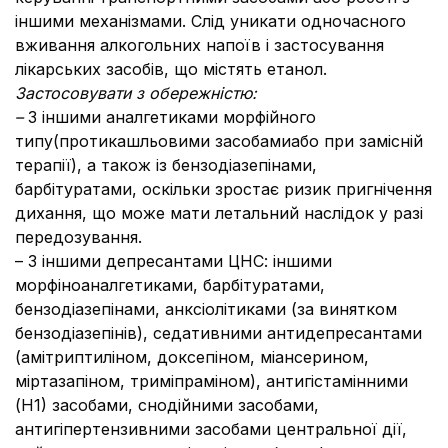
іншими механізмами. Слід уникати одночасного
вживання алкогольних напоїв і застосування
лікарських засобів, що містять етанол.
Застосовувати з обережністю:
–
З іншими аналгетиками морфійного
типу
(протикашльовими засобамиабо при замісній
терапії), а також із бензодіазепінами,
барбітуратами, оскільки зростає ризик пригнічення
дихання, що може мати летальний наслідок у разі
передозування.
– З іншими депресантами ЦНС: іншими
морфіноаналгетиками, барбітуратами,
бензодіазепінами, анксіолітиками (за винятком
бензодіазепінів), седативними антидепресантами
(амітриптиліном, доксепіном, міансерином,
міртазапіном, триміпраміном), антигістамінними
(Н1) засобами, снодійними засобами,
антигіпертензивними засобами центральної дії,