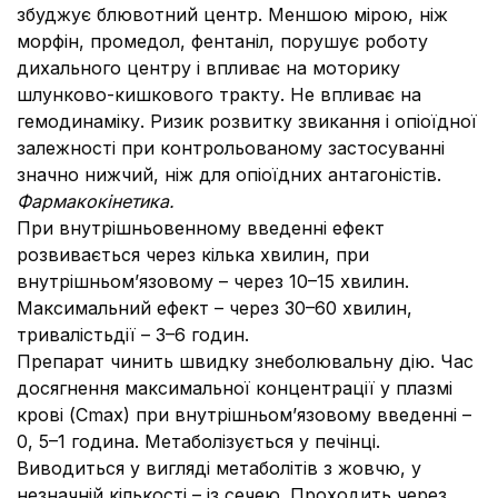
збуджує блювотний центр. Меншою мірою, ніж
морфін, промедол, фентаніл, порушує роботу
дихального центру і впливає на моторику
шлунково-кишкового тракту. Не впливає на
гемодинаміку. Ризик розвитку звикання і опіоїдної
залежності при контрольованому застосуванні
значно нижчий, ніж для опіоїдних антагоністів.
Фармакокінетика.
При внутрішньовенному введенні ефект
розвивається через кілька хвилин, при
внутрішньом’язовому – через 10–15 хвилин.
Максимальний ефект – через 30–60 хвилин,
тривалістьдії – 3–6 годин.
Препарат чинить швидку знеболювальну дію. Час
досягнення максимальної концентрації у плазмі
крові (Сmax) при внутрішньом’язовому введенні –
0, 5–1 година. Метаболізується у печінці.
Виводиться у вигляді метаболітів з жовчю, у
незначній кількості – із сечею. Проходить через