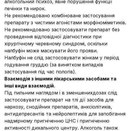
алкогольний психоз, явне порушення функції
печінки та нирок.
Не рекомендовано комбіноване застосування
препарату з чистими агоністами морфіноміметиків.
Не рекомендовано застосовувати препарат без
проведення відповідної діагностики при
хірургічному черевному синдромі, оскільки
налбуфін може маскувати його прояви.
Налбуфін не слід застосовувати жінкам у період
годування груддю (за винятком випадків
застосування під час пологів).
Взаємодія з іншими лікарськими засобами та
інші види взаємодій.
Під пильним наглядом і в зменшенихдозах слід
застосовувати препарат на тлі дії засобів для
наркозу, снодійних препаратів, анксіолітиків,
антидепресантів та нейролептиків для запобігання
надмірному пригніченню ЦНС і пригніченню
активності дихального центру. Алкоголь також