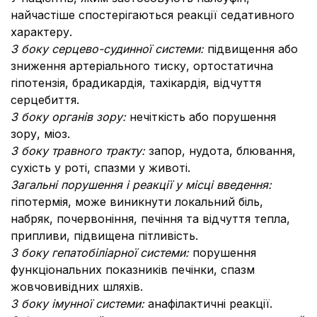
найчастіше спостерігаються реакції седативного
характеру.
З боку серцево-судинної системи:
підвищення або
зниження артеріального тиску, ортостатична
гіпотензія, брадикардія, тахікардія, відчуття
серцебиття.
З боку органів зору:
нечіткість або порушення
зору, міоз.
З боку травного тракту:
запор, нудота, блювання,
сухість у роті, спазми у животі.
Загальні порушення і реакції у місці введення:
гіпотермія, може виникнути локальний біль,
набряк, почервоніння, печіння та відчуття тепла,
припливи, підвищена пітливість.
З боку гепатобіліарної системи:
порушення
функціональних показників печінки, спазм
жовчовивідних шляхів.
З боку імунної системи:
анафілактичні реакції.