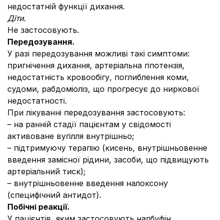
недостатній функції дихання.
Діти.
Не застосовують.
Передозування.
У разі передозування можливі такі симптоми:
пригнічення дихання, артеріальна гіпотензія,
недостатність кровообігу, поглиблення коми,
судоми, рабдоміоліз, що прогресує до ниркової
недостатності.
При лікуванні передозування застосовують:
– на ранній стадії пацієнтам у свідомості
активоване вугілля внутрішньо;
– підтримуючу терапію (кисень, внутрішньовенне
введення замісної рідини, засоби, що підвищують
артеріальний тиск);
– внутрішньовенне введення налоксону
(специфічний антидот).
Побічні реакції.
У пацієнтів, яким застосовують налбуфін,