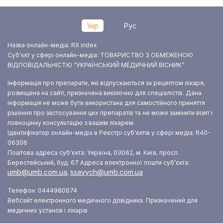
Укр
Рус
Назва онлайн-медіа: RX index
Суб‘єкт у сфері онлайн-медіа: ТОВАРИСТВО З ОБМЕЖЕНОЮ
ВІДПОВІДАЛЬНІСТЮ “УКРАЇНСЬКИЙ МЕДИЧНИЙ ВІСНИК”
Інформація про препарати, які відпускаються за рецептом лікаря,
розміщена на сайті, призначена виключно для спеціалістів. Дана
інформація не може бути використана для самостійного приняття
рішення про застосування цих препаратів та не може замінити візит і
повноцінну консультацію з вашим лікарем.
Ідентифікатор онлайн-медіа в Реєстрі суб‘єктів у сфері медіа: R40-
06306
Поштова адреса суб‘єкта: Україна, 03062, м. Київ, просп.
Берестейський, буд. 67
Адреса електронної пошти суб’єкта:
umb@umb.com.ua
ssavych@umb.com.ua
,
Телефон: 0444980674
Вебсайт електронного медичного довідника. Призначений для
медичних установ і лікарів