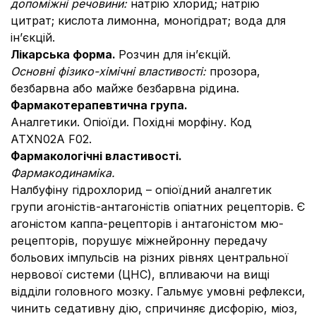
допоміжні речовини:
натрію хлорид; натрію
цитрат; кислота лимонна, моногідрат; вода для
ін’єкцій.
Лікарська форма.
Розчин для ін’єкцій.
Основні фізико-хімічні властивості:
прозора,
безбарвна або майже безбарвна рідина.
Фармакотерапевтична група.
Аналгетики. Опіоїди. Похідні морфіну. Код
АТХN02А F02.
Фармакологічні властивості.
Фармакодинаміка.
Налбуфіну гідрохлорид – опіоїдний аналгетик
групи агоністів-антагоністів опіатних рецепторів. Є
агоністом каппа-рецепторів і антагоністом мю-
рецепторів, порушує міжнейронну передачу
больових імпульсів на різних рівнях центральної
нервової системи (ЦНС), впливаючи на вищі
відділи головного мозку. Гальмує умовні рефлекси,
чинить седативну дію, спричиняє дисфорію, міоз,