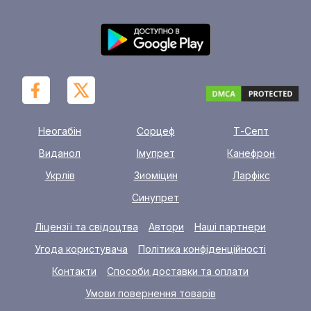
Неогабін
Сорцеф
Т-Септ
Виданол
Імупрет
Канефрон
Укрлів
Зиоміцин
Ларфікс
Синупрет
Ліцензії та свідоцтва
Автори
Наші партнери
Угода користувача
Політика конфіденційності
Контакти
Способи доставки та оплати
Умови повернення товарів