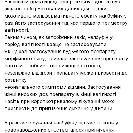
У клінічній практиці дотепер не існує достатньої
кількості обґрунтованих даних для оцінки
можливого мальформативного ефекту налбуфіну у
разі його застосування під час першого триместру
вагітності.
Таким чином, як запобіжний захід налбуфін у
період вагітності краще не застосовувати.
Як і у разі застосування будь-якого препарату
морфійного типу, тривале застосування препарату
вагітній, особливо наприкінці вагітності,
незалежно від дози препарату може призвести до
розвитку
неонатального симптому відміни. Застосування
жінці високих доз препарату в кінці вагітності
навіть при короткотривалому лікуванні може
призвести до пригнічення дихання у дитини
.
У разі застосування налбуфіну під час пологів у
новонароджених спостерігалося пригнічення