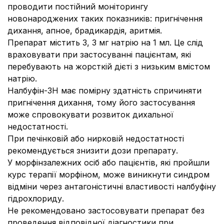
проводити постійний моніторингу
новонароджених таких показників: пригнічення
дихання, апное, брадикардія, аритмія.
Препарат містить 3, 3 мг натрію на 1 мл. Це слід
враховувати при застосуванні пацієнтам, які
перебувають на жорсткій дієті з низьким вмістом
натрію.
Налбуфін-ЗН має помірну здатність спричиняти
пригнічення дихання, тому його застосування
може спровокувати розвиток дихальної
недостатності.
При печінковій або нирковій недостатності
рекомендується знизити дози препарату.
У морфінзалежних осіб або пацієнтів, які пройшли
курс терапії морфіном, може виникнути синдром
відміни через антагоністичні властивості налбуфіну
гідрохлориду.
Не рекомендовано застосовувати препарат без
проведення відповідної діагностики при