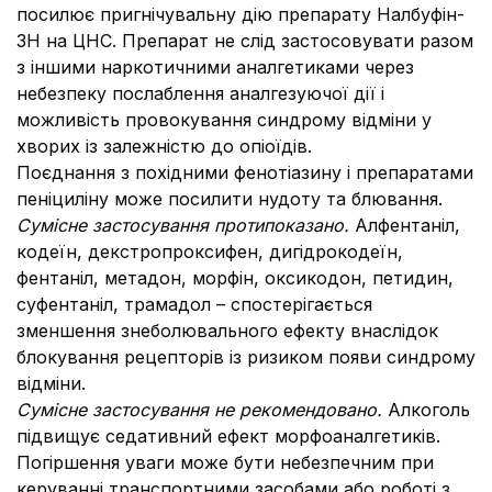
посилює пригнічувальну дію препарату Налбуфін-
ЗН на ЦНС. Препарат не слід застосовувати разом
з іншими наркотичними аналгетиками через
небезпеку послаблення аналгезуючої дії і
можливість провокування синдрому відміни у
хворих із залежністю до опіоїдів.
Поєднання з похідними фенотіазину і препаратами
пеніциліну може посилити нудоту та блювання.
Сумісне застосування протипоказано.
Алфентаніл,
кодеїн, декстропроксифен, дигідрокодеїн,
фентаніл, метадон, морфін, оксикодон, петидин,
суфентаніл, трамадол – спостерігається
зменшення знеболювального ефекту внаслідок
блокування рецепторів із ризиком появи синдрому
відміни.
Сумісне застосування не рекомендовано.
Алкоголь
підвищує седативний ефект морфоаналгетиків.
Погіршення уваги може бути небезпечним при
керуванні транспортними засобами або роботі з