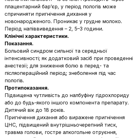
плацентарний бар’єр, у період пологів може
спричиняти пригнічення дихання у
новонародженого. Проникає у грудне молоко.
Період напіввиведення – 2, 5–3 години.
Клінічні характеристики.
Показання.
Больовий синдром сильної та середньої
інтенсивності; як додатковий засіб при проведенні
анестезії; для зниження болю в перед- та
післяопераційний період; знеболення під час
пологів.
Протипоказання.
Підвищена чутливість до налбуфіну гідрохлориду
або до будь-якого іншого компонента препарату.
Дитячий вік до 18 років.
Пригнічення дихання або виражене пригнічення
ЦНС, підвищений внутрішньочерепний тиск,
травма голови, гостре алкогольне отруєння,