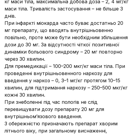
кг маси тіла, максимальна добова доза – 2, 4 мг/кг
маси тіла. Тривалість застосування – не більше 3
днів.
При інфаркті міокарда часто буває достатньо 20
мг препарату, що вводять внутрішньовенно
повільно, проте може бути необхідним збільшення
дози до 30 мг. За відсутності чіткої позитивної
динаміки больового синдрому – 20 мг повторно
через 30 хвилин.
Для премедикації – 100–200 мкг/кг маси тіла. При
проведенні внутрішньовенного наркозу для
введення у наркоз – 0, 3–1 мг/кг протягом 10–15
хвилин, для підтримання наркозу – 250–500 мкг/кг
кожні 30 хвилин.
При знеболенні під час пологів не слід
перевищувати дозу препарату 20 мг для
внутрішньом’язового введення.
З обережністю призначають препарат хворим
літнього віку, при загальному виснаженні,