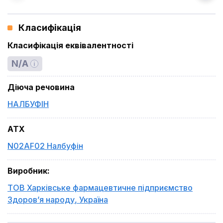
Класифікація
Класифікація еквівалентності
N/A
Діюча речовина
НАЛБУФІН
ATX
N02AF02 Налбуфін
Виробник
:
ТОВ Харківське фармацевтичне підприємство
Здоров’я народу
,
Україна