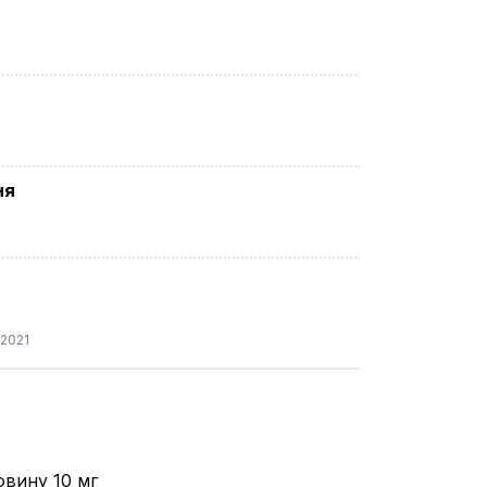
ня
.2021
овину 10 мг