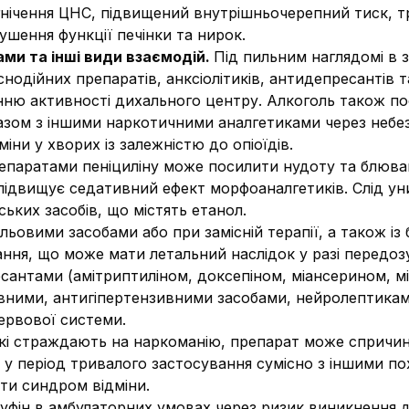
нічення ЦНС, підвищений внутрішньочерепний тиск, т
ушення функції печінки та нирок.
ами та інші види взаємодій.
Під пильним наглядомі в 
 снодійних препаратів, анксіолітиків, антидепресантів 
нню активності дихального центру. Алкоголь також по
азом з іншими наркотичними аналгетиками через небезп
ни у хворих із залежністю до опіоїдів.
репаратами пеніциліну може посилити нудоту та блюва
підвищує седативний ефект морфоаналгетиків. Слід у
ських засобів, що містять етанол.
ьовими засобами або при замісній терапії, а також із 
ання, що може мати летальний наслідок у разі передоз
антами (амітриптиліном, доксепіном, міансерином, мі
ивними, антигіпертензивними засобами, нейролептикам
ервової системи.
які страждають на наркоманію, препарат може спричин
ь у період тривалого застосування сумісно з іншими п
ти синдром відміни.
фін в амбулаторних умовах через ризик виникнення д