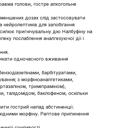
равма голови, гостре алкогольне
зменшених дозах слід застосовувати
та нейролептиків для запобігання
силює пригнічувальну дію Налбуфіну на
еку послаблення аналгезуючої дії і
ння.
никати одночасного вживання
бензодіазепінами, барбітуратами,
ування; з морфіноаналгетиками,
ртазапіном, триміпраміном),
и, талідомідом, баклофеном, оскільки
ити гострий напад абстиненції.
охідними морфіну. Раптове припинення
енної сонливості.