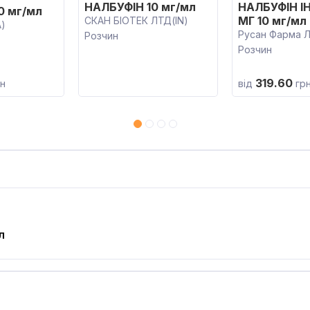
НАЛБУФІН 10 мг/мл
НАЛБУФІН ІН
0 мг/мл
МГ 10 мг/мл
СКАН БІОТЕК ЛТД(IN)
)
Русан Фарма Л
Розчин
Розчин
319.60
н
від
гр
л