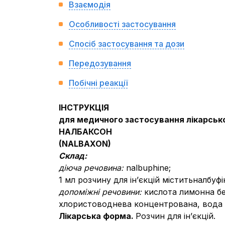
Взаємодія
Особливості застосування
Спосіб застосування та дози
Передозування
Побічні реакції
ІНСТРУКЦІЯ
для медичного застосування лікарськ
НАЛБАКСОН
(
NALB
AXON
)
Склад:
діюча речовина:
nalbuphine;
1 мл розчину для ін’єкцій міститьналбуф
допоміжні речовини:
кислота лимонна бе
хлористоводнева концентрована, вода д
Лікарська форма.
Розчин для ін’єкцій.