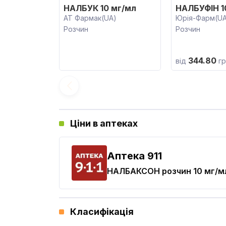
НАЛБУК 10 мг/мл
НАЛБУФІН 1
АТ Фармак(UA)
Юрія-Фарм(UA
Розчин
Розчин
344.80
від
гр
Ціни в аптеках
Aптека 911
НАЛБАКСОН
розчин 10 мг/м
Класифікація