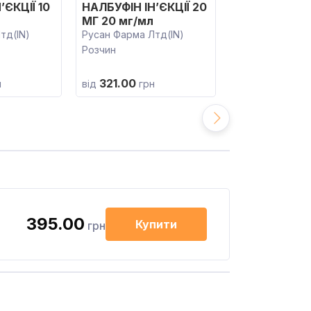
’ЄКЦІЇ 10
НАЛБУФІН ІН’ЄКЦІЇ 20
НАЛБУФІН СЕ
МГ 20 мг/мл
мг/мл
тд(IN)
Русан Фарма Лтд(IN)
Серб С.А.(FR)
Розчин
Розчин
321.00
н
від
грн
395.00
Купити
грн