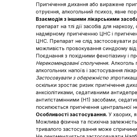
Пригнічення дихання або виражене приг
отруєння, алкогольний психоз, явне пор
Взаємодія з іншими лікарськими засоб
препарат на тлі дії засобів для наркозу,
надмірному пригніченню ЦНС і пригніче
ЦНС. Препарат не слід застосовувати р
можливість провокування синдрому відмі
Поєднання з похідними фенотіазину і п
Нерекомендовані сполучення.
Алкоголь 
алкогольних напоїв і застосування лікар
Застосовувати з обережністю з
протикашл
оскільки зростає ризик пригнічення дих
анксіолітиками, седативними антидепрес
антигістамінними (Н1) засобами, седат
посилюється пригнічення центральної н
Особливості застосування.
У хворих, 
Можлива фізична та психічна залежніст
тривалого застосування може спричини
Не рекомендується застосовувати Налбу