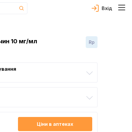
Вхід
ин 10 мг/мл
Rp
ування
Ціни в аптеках