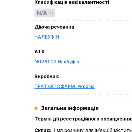
Класифікація еквівалентності
N/A
Діюча речовина
НАЛБУФІН
ATX
N02AF02 Налбуфін
Виробник
:
ПРАТ ФІТОФАРМ
,
Україна
Загальна інформація
Термін дії реєстраційного посвідчення
Склад
:
1 мл розчину для ін’єкцій місти