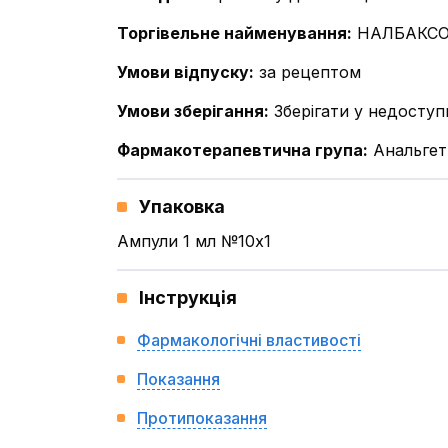
Торгівельне найменування
:
НАЛБАКС
Умови відпуску
:
за рецептом
Умови зберігання
:
Зберігати у недоступн
Фармакотерапевтична група
:
Анальгети
Упаковка
Ампули 1 мл №10x1
Інструкція
Фармакологічні властивості
Показання
Протипоказання