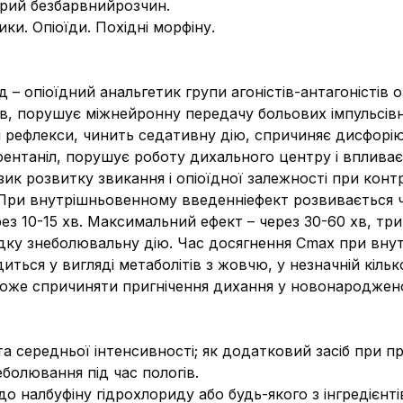
рий безбарвнийрозчин.
ки. Опіоїди. Похідні морфіну.
 – опіоїдний анальгетик групи агоністів-антагоністів 
ів, порушує міжнейронну передачу больових імпульсівн
і рефлекси, чинить седативну дію, спричиняє дисфорі
фентаніл, порушує роботу дихального центру і вплив
зик розвитку звикання і опіоїдної залежності при кон
. При внутрішньовенному введенніефект розвивається 
з 10-15 хв. Максимальний ефект – через 30-60 хв, трива
ку знеболювальну дію. Час досягнення Сmax при внутр
диться у вигляді метаболітів з жовчю, у незначній кіль
 може спричиняти пригнічення дихання у новонароджен
 середньої інтенсивності; як додатковий засіб при пр
еболювання під час пологів.
о налбуфіну гідрохлориду або будь-якого з інгредієнті