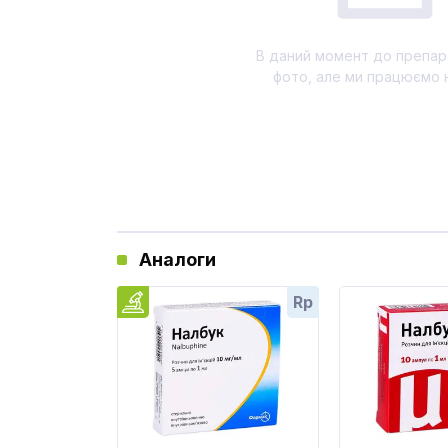
В даний момент до препар
фото, але ми працюємо 
Аналоги
Rp