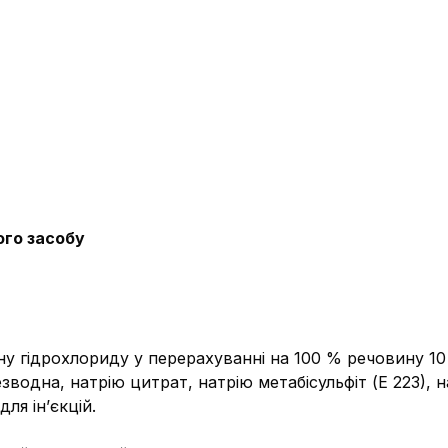
ого засобу
іну гідрохлориду у перерахуванні на 100 % речовину 10
зводна, натрію цитрат, натрію метабісульфіт (Е 223), 
ля ін’єкцій.