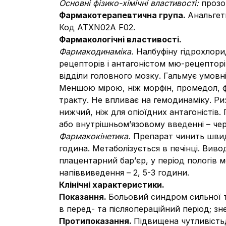
Основні фізико-хімічні властивості:
прозо
Фармакотерапевтична група.
Анальгети
Код АТХN02А F02.
Фармакологічні властивості.
Фармакодинаміка.
Налбуфіну гідрохлорид
рецепторів і антагоністом мю-рецептор
відділи головного мозку. Гальмує умовн
Меншою мірою, ніж морфін, промедол, 
тракту. Не впливає на гемодинаміку. Ри
нижчий, ніж для опіоїдних антагоністів
або внутрішньом’язовому введенні – чере
Фармакокінетика.
Препарат чинить швид
година. Метаболізується в печінці. Виво
плацентарний бар’єр, у період пологів
напіввиведення – 2, 5-3 години.
Клінічні характеристики.
Показання.
Больовий синдром сильної та
в перед- та післяопераційний період; зн
Протипоказання.
Підвищена чутливістьд