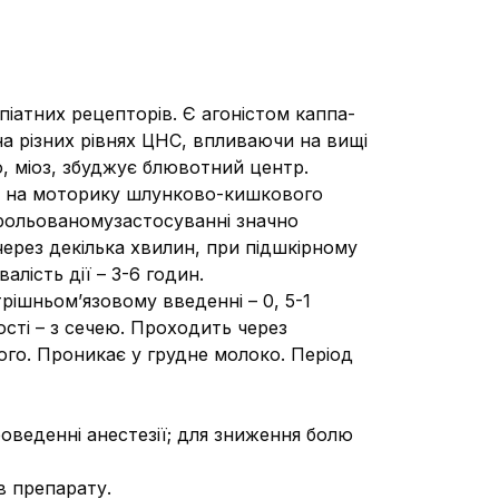
опіатних рецепторів. Є агоністом каппа-
а різних рівнях ЦНС, впливаючи на вищі
ю, міоз, збуджує блювотний центр.
ає на моторику шлунково-кишкового
трольованомузастосуванні значно
через декілька хвилин, при підшкірному
лість дії – 3-6 годин.
ішньом’язовому введенні – 0, 5-1
кості – з сечею. Проходить через
ого. Проникає у грудне молоко. Період
оведенні анестезії; для зниження болю
в препарату.