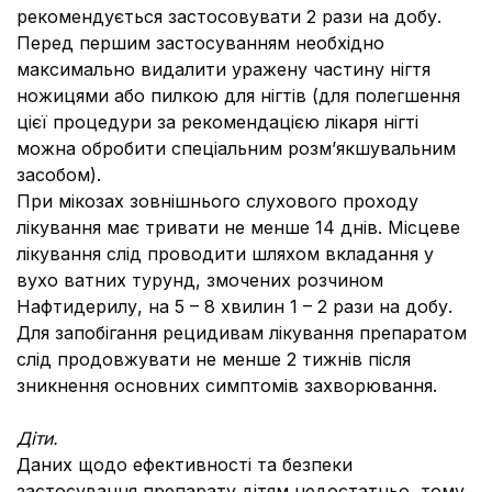
рекомендується застосовувати 2 рази на добу.
Перед першим застосуванням необхідно
максимально видалити уражену частину нігтя
ножицями або пилкою для нігтів (для полегшення
цієї процедури за рекомендацією лікаря нігті
можна обробити спеціальним розм’якшувальним
засобом).
При мікозах зовнішнього слухового проходу
лікування має тривати не менше 14 днів. Місцеве
лікування слід проводити шляхом вкладання у
вухо ватних турунд, змочених розчином
Нафтидерилу, на 5 – 8 хвилин 1 – 2 рази на добу.
Для запобігання рецидивам лікування препаратом
слід продовжувати не менше 2 тижнів після
зникнення основних симптомів захворювання.
Діти
.
Даних щодо ефективності та безпеки
застосування препарату дітям недостатньо, тому