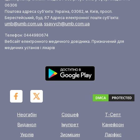
06306
Поштова адреса суб‘єкта: Україна, 03062, м. Київ, просп.
Берестейський, буд. 67
Адреса електронної пошти суб’єкта:
umb@umb.com.ua
ssavych@umb.com.ua
,
Телефон: 0444980674
Вебсайт електронного медичного довідника. Призначений для
медичних установ і лікарів
Неогабін
Сорцеф
Т-Септ
Виданол
Імупрет
Канефрон
Укрлів
Зиоміцин
Ларфікс