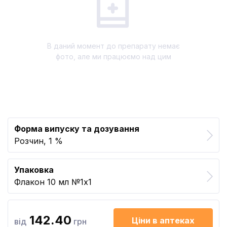
В даний момент до препарату немає
фото, але ми працюємо над цим
Форма випуску та дозування
Розчин, 1 %
Упаковка
Флакон 10 мл №1x1
142.40
Ціни в аптеках
від
грн