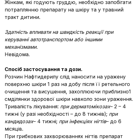
Жінкам, які годують груддю, необхідно запобігати
потраплянню препарату на шкіру та у травний
тракт дитини.
Здатність впливати на швидкість реакції при
керуванні автотранспортом або іншими
механізмами.
Невідома.
Спосіб застосування та дози.
Розчин Нафтидерилу слід наносити на уражену
поверхню шкіри 1 раз на добу після її ретельного
очищення та висушення, захоплюючи приблизно1
смділянки здорової шкіри навколо зони ураження.
Тривалість лікування:
при дерматомікозах
– 2 – 4
тижні (у разі необхідності – до 8 тижнів);
при
кандидозах
– 4 тижні;
при інфекціях нігтів
– до 6
місяців.
При грибкових захворюваннях нігтів препарат