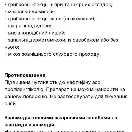
- грибкові інфекції шкіри та шкірних складок;
- міжпальцеві мікози;
- грибкові інфекції нігтів (оніхомікози);
- шкірні кандидози;
- висівкоподібний лишай;
- запальні дерматомікози, із свербежем або без
нього;
- мікоз зовнішнього слухового проходу.
Протипоказання
.
Підвищена чутливість до нафтифіну або
пропіленгліколю. Препарат не можна наносити на
ранову поверхню. Не застосовувати для лікування
очей.
Взаємодія з іншими лікарськими засобами та
інші види взаємодій.
Не виявлено жодних випадків взаємодії з іншими