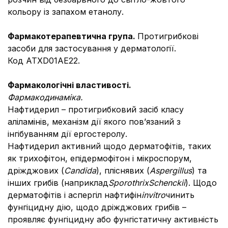
кольору із запахом етанолу.
Фармакотерапевтична група.
Протигрибкові
засоби для застосування у дерматології.
Код АТХ
D01AE22.
Фармакологічні властивості.
Фармакодинаміка.
Нафтидерил – протигрибковий засіб класу
аліламінів, механізм дії якого пов’язаний з
інгібуванням дії ергостеролу.
Нафтидерил активний щодо дерматофітів, таких
як трихофітон, епідермофітон і мікроспорум,
дріжджових (
Candida
), пліснявих (
Aspergillus
) та
інших грибів (наприклад
Sporothrix
Schenckii
). Щодо
дерматофітів і аспергіл нафтифін
in
vitro
чинить
фунгіцидну дію, щодо дріжджових грибів –
проявляє фунгіцидну або фунгістатичну активність