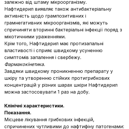
залежно від штаму мікроорганізму.
Нафтидерил виявляє також антибактеріальну
активність щодо грампозитивних і
грамнегативних мікроорганізмів, які можуть
спричиняти вторинні бактеріальні інфекції поряд з
мікотичними ураженнями.
Крім того, Нафтидерил має протизапальні
властивості і сприяє швидкому усуненню
симптомів запалення і свербежу.
Фармакокінетика.
Завдяки швидкому проникненню препарату у
шкіру та утворенню стійких протигрибкових
концентрацій у різних шарах шкіри Нафтидерил
можна застосовувати 1 раз на добу.
Клінічні характеристики.
Показання.
Місцеве лікування грибкових інфекцій,
спричинених чутливими до нафтифіну патогенами: