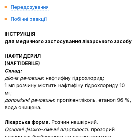
Передозування
Побічні реакції
ІНСТРУКЦІЯ
для медичного застосування лікарського засобу
НАФТИДЕРИЛ
(
NAFTIDERILE
)
Склад:
діюча речовина:
нафтифіну гідрохлорид;
1 мл розчину містить нафтифіну гідрохлориду 10
мг;
допоміжні речовини:
пропіленгліколь, етанол 96 %,
вода очищена.
Лікарська форма.
Розчин нашкірний.
Основні фізико-хімічні властивості:
прозорий
розчин від безбарвного до світло-жовтого