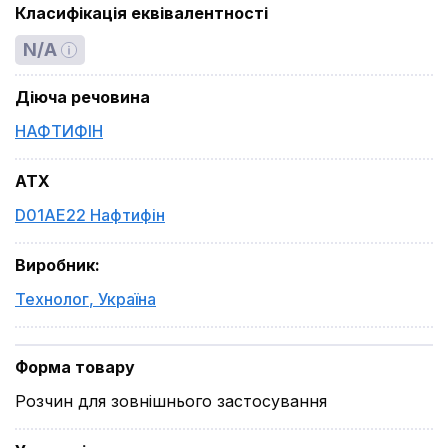
Класифікація еквівалентності
N/A
Діюча речовина
НАФТИФІН
ATX
D01AE22 Нафтифін
Виробник
:
Технолог
,
Україна
Форма товару
Розчин для зовнішнього застосування