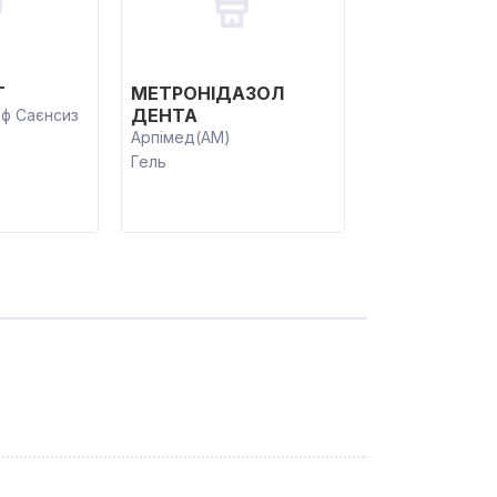
Т
МЕТРОНІДАЗОЛ
ДЕНТА
ф Саєнсиз
Арпімед(AM)
Гель