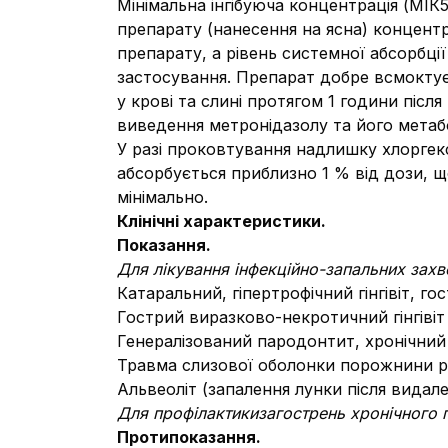
Мінімальна інгібуюча концентрація (МІК
препарату (нанесення на ясна) концентр
препарату, а рівень системної абсорбці
застосування. Препарат добре всмоктуєт
у крові та слині протягом 1 години піс
виведення метронідазолу та його метабо
У разі проковтування надлишку хлоргекс
абсорбується приблизно 1 % від дози, щ
мінімально.
Клінічні характеристики.
Показання.
Для лікування інфекційно-запальних зах
Катаральний, гіпертрофічний гінгівіт, го
Гострий виразково-некротичний гінгівіт (
Генералізований пародонтит, хронічний 
Травма слизової оболонки порожнини р
Альвеоліт (запалення лунки після видале
Для профілактики
загострень хронічного г
Протипоказання.