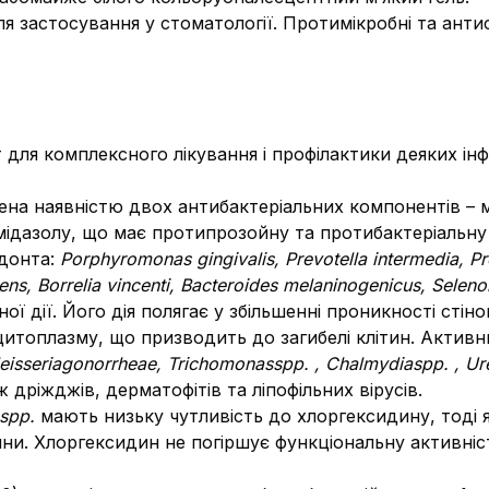
ля застосування у стоматології. Протимікробні та анти
для комплексного лікування і профілактики деяких ін
ена наявністю двох антибактеріальних компонентів – 
мідазолу, що має протипрозойну та протибактеріальну
одонта:
Porphyromonas gingivalis, Prevotella intermedia, Pr
odens, Borrelia vincenti, Bacteroides melaninogenicus, Sele
 дії. Його дія полягає у збільшенні проникності стінок
цитоплазму, що призводить до загибелі клітин. Акти
eisseria
gonorrheae,
Trichomonas
spp. ,
Chalmydia
spp. ,
Ur
 дріжджів, дерматофітів та ліпофільних вірусів.
 spp.
мають низьку чутливість до хлоргексидину, тоді як
вини. Хлоргексидин не погіршує функціональну активніс