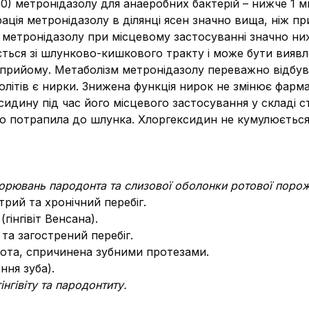
50) метронідазолу для анаеробних бактерій – нижче 1 м
ація метронідазолу в ділянці ясен значно вища, ніж п
ї метронідазолу при місцевому застосуванні значно ни
ься зі шлунково-кишкового тракту і може бути виявлен
ля прийому. Метаболізм метронідазолу переважно відбу
літів є нирки. Знижена функція нирок не змінює фарма
идину під час його місцевого застосування у складі с
о потрапила до шлунка. Хлоргексидин не кумулюється 
ворювань пародонта та слизової оболонки ротової поро
стрий та хронічний перебіг.
гінгівіт Венсана).
та загострений перебіг.
ота, спричинена зубними протезами.
ння зуба).
інгівіту та пародонтиту.