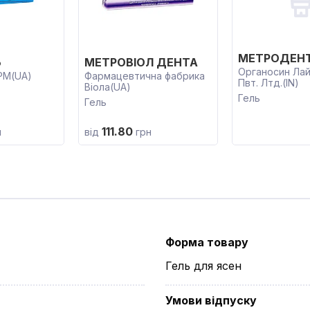
МЕТРОДЕН
Ь
МЕТРОВІОЛ ДЕНТА
Органосин Лай
РМ(UA)
Фармацевтична фабрика
Пвт. Лтд.(IN)
Віола(UA)
Гель
Гель
111.80
н
від
грн
Форма товару
Гель для ясен
Умови відпуску