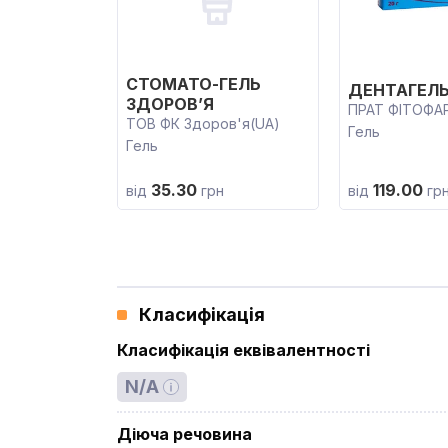
СТОМАТО-ГЕЛЬ
ДЕНТАГЕЛ
ЗДОРОВ’Я
ПРАТ ФІТОФА
ТОВ ФК Здоров'я(UA)
Гель
Гель
35.30
119.00
від
грн
від
гр
Класифікація
Класифікація еквівалентності
N/A
Діюча речовина