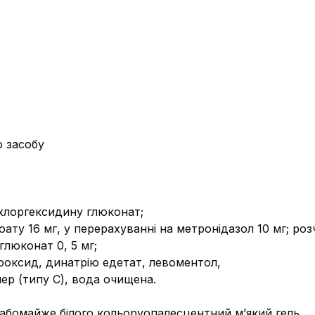
о засобу
 хлоргексидину глюконат;
оату 16 мг, у перерахуванні на метронідазол 10 мг; ро
глюконат 0, 5 мг;
дроксид, динатрію едетат, левоментол,
ер (типу С), вода очищена.
оабо
майже білого кольоруопалесцентний м’який гель.