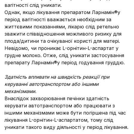
вагітності слід уникати.
Однак, якщо лікування препаратом Ларнамін®у
період вагітності вважається необхідним за
життєвими показаннями, лікарю слід ретельно
зважити співвідношення можливого ризику для
плода/дитини та очікуваної користі для матері.
Невідомо, чи проникає L-орнітин-L-аспартат у
грудне молоко. Отже, слід уникати застосування
препарату Ларнамін®у період годування груддю.
Здатність впливати на швидкість реакції при
керуванні автотранспортом або іншими
механізмами.
Внаслідок захворювання печінки здатність
керувати автотранспортом або працювати з
іншими механізмами може бути погіршена під час
лікування L-орнітин-L-аспартатом, тому слід
уникати такого виду діяльності у період лікування.