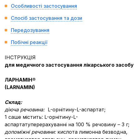
Особливості застосування
Спосіб застосування та дози
Передозування
Побічні реакції
ІНСТРУКЦІЯ
для медичного застосування лікарського засобу
ЛАРНАМІН®
(LARNAMIN)
Склад:
діюча речовина:
L-орнітину-L-аспартат;
1 саше містить: L-орнітину-L-
аспартатуперерахуванні на 100 % речовину – 3 г;
допоміжні речовини:
кислота лимонна безводна,