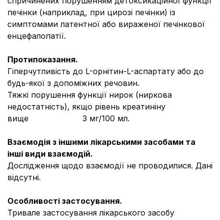
спричинених порушенням детоксикаційної функції
печінки (наприклад, при цирозі печінки) із
симптомами латентної або вираженої печінкової
енцефалопатії.
Протипоказання.
Гіперчутливість до L-орнітин-L-аспартату або до
будь-якої з допоміжних речовин.
Тяжкі порушення функції нирок (ниркова
недостатність), якщо рівень креатиніну
вище 3 мг/100 мл.
Взаємодія з іншими лікарськими засобами та
інші види взаємодій.
Дослідження щодо взаємодії не проводилися. Дані
відсутні.
Особливості застосування.
Тривале застосування лікарського засобу