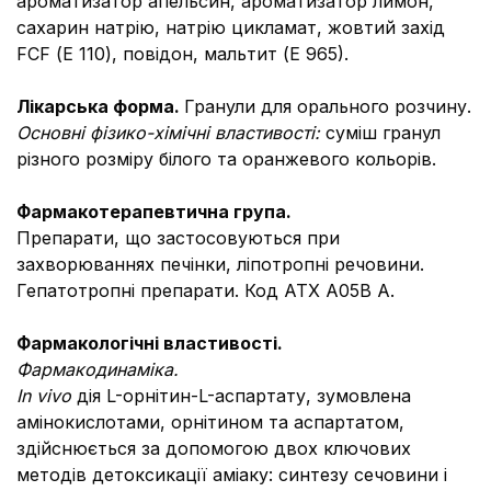
ароматизатор апельсин, ароматизатор лимон,
сахарин натрію, натрію цикламат, жовтий захід
FCF (Е 110), повідон, мальтит (Е 965).
Лікарська форма.
Гранули для орального розчину.
Основні фізико-хімічні властивості:
суміш гранул
різного розміру білого та оранжевого кольорів.
Фармакотерапевтична група.
Препарати, що застосовуються при
захворюваннях печінки, ліпотропні речовини.
Гепатотропні препарати. Код АТХ А05В А.
Фармакологічні властивості.
Фармакодинаміка.
In vivo
дія L-орнітин-L-аспартату, зумовлена
амінокислотами, орнітином та аспартатом,
здійснюється за допомогою двох ключових
методів детоксикації аміаку: синтезу сечовини і