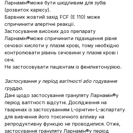
Ларнамін®може бути шкідливим для зубів
(розвиток карієсу).
Барвник жовтий захід FCF (E 110) може
спричинити алергічні реакції.
Застосування високих доз препарату
Ларнамін®може спричинити підвищення рівня
сечової кислоти у плазмі крові, тому необхідно
контролювати рівень сечовини у плазмі крові і
сечі.
Не застосовувати пацієнтам із фенілкетонурією
.
Застосування у період вагітності або годування
груддю.
Дані щодо застосування грануляту Ларнамін®у
період вагітності відсутні. Дослідження на
тваринах із застосуванням L-орнітин-L-аспартату
для вивчення його токсичного впливу на
репродуктивну функцію не проводилися. Отже,
застосування грануляту Ларнамін®у період