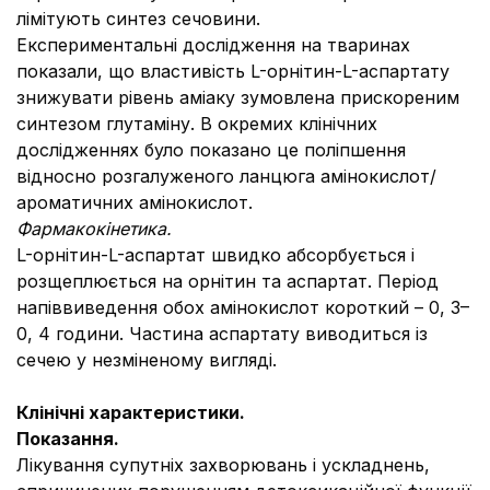
лімітують синтез сечовини.
Експериментальні дослідження на тваринах
показали, що властивість L-орнітин-L-аспартату
знижувати рівень аміаку зумовлена прискореним
синтезом глутаміну. В окремих клінічних
дослідженнях було показано це поліпшення
відносно розгалуженого ланцюга амінокислот/
ароматичних амінокислот.
Фармакокінетика.
L-орнітин-L-аспартат швидко абсорбується і
розщеплюється на орнітин та аспартат. Період
напіввиведення обох амінокислот короткий – 0, 3–
0, 4 години. Частина аспартату виводиться із
сечею у незміненому вигляді.
Клінічні характеристики.
Показання.
Лікування супутніх захворювань і ускладнень,