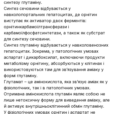
синтезу глутаміну.
Синтез сечовини відбувається у
навколопортальних гепатоцитах, де орнітин
виступає як активатор двох ферментів:
орнітинкарбамоїлтрансферази і
карбамоїлфосфатсинтетази, а також як субстрат
для синтезу сечовини.
Синтез глутаміну відбувається у навколовенозних
гепатоцитах. Зокрема, у патологічних умовах
аспартат і дикарбоксилат, включаючи продукти
метаболізму орнітину, абсорбуються у клітинах і
використовуються там для зв’язування аміаку у
формі глутаміну.
Глутамат – це амінокислота, яка зв’язує аміак як у
фізіологічних, так і в патологічних умовах.
Отримана амінокислота глутамін являє собою не
лише нетоксичну форму для виведення аміаку, але
й активує внутрішньоклітинний обмін глутаміну.
У фізіологічних умовах орнітин і аспартат не