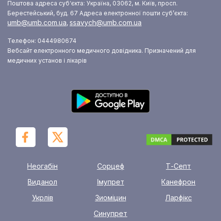
Поштова адреса суб‘єкта: Україна, 03062, м. Київ, просп.
Берестейський, буд. 67
Адреса електронної пошти суб’єкта:
umb@umb.com.ua
ssavych@umb.com.ua
,
Телефон: 0444980674
Вебсайт електронного медичного довідника. Призначений для
медичних установ і лікарів
Неогабін
Сорцеф
Т-Септ
Виданол
Імупрет
Канефрон
Укрлів
Зиоміцин
Ларфікс
Синупрет