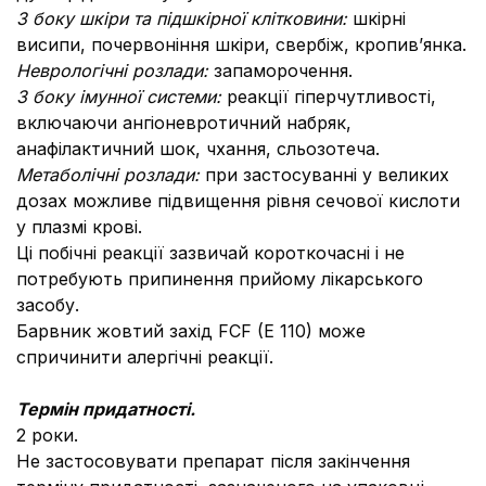
З боку шкіри та підшкірної клітковини:
шкірні
висипи, почервоніння шкіри, свербіж, кропив’янка.
Неврологічні розлади:
запаморочення.
З боку імунної системи:
реакції гіперчутливості,
включаючи ангіоневротичний набряк,
анафілактичний шок, чхання, сльозотеча.
Метаболічні розлади:
при застосуванні у великих
дозах можливе підвищення рівня сечової кислоти
у плазмі крові.
Ці побічні реакції зазвичай короткочасні і не
потребують припинення прийому лікарського
засобу.
Барвник жовтий захід FCF (E 110) може
спричинити алергічні реакції.
Термін придатності.
2 роки.
Не застосовувати препарат після закінчення