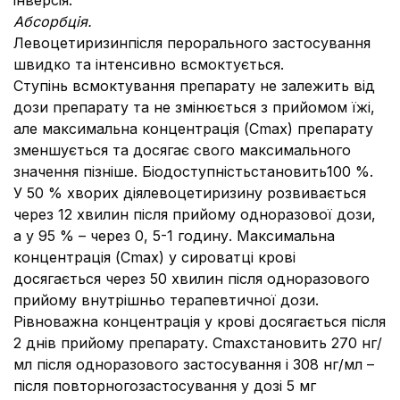
інверсія.
Абсорбція.
Левоцетиризинпісля перорального застосування
швидко та інтенсивно всмоктується.
Ступінь всмоктування препарату не залежить від
дози препарату та не змінюється з прийомом їжі,
але максимальна концентрація (Сmах) препарату
зменшується та досягає свого максимального
значення пізніше. Біодоступністьстановить100 %.
У 50 % хворих діялевоцетиризину розвивається
через 12 хвилин після прийому одноразової дози,
а у 95 % – через 0, 5-1 годину. Максимальна
концентрація (Сmах) у сироватці крові
досягається через 50 хвилин після одноразового
прийому внутрішньо терапевтичної дози.
Рівноважна концентрація у крові досягається після
2 днів прийому препарату. Сmахстановить 270 нг/
мл після одноразового застосування і 308 нг/мл –
після повторногозастосування у дозі 5 мг