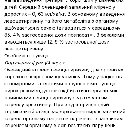
напіввиведення препарату коротший у маленьких
дітей. Середній очевидний загальний кліренс у
дорослих – 0, 63 мл/хв/кг. В основному виведення
левоцетиризину та його метаболітів з організму
відбувається із сечею (виводиться у середньому
85, 4% застосованої дози препарату). З фекаліями
виводиться лише 12, 9 % застосованої дози
левоцетиризину.
Особливі популяції
Порушення функцій нирок
Очевидний кліренс левоцетиризину для організму
корелює з кліренсом креатиніну. Тому у пацієнтів
із помірними та тяжкими порушеннями функції
нирок рекомендується підбирати інтервали між
прийомами левоцетиризину з урахуванням
кліренсу креатиніну. При анурії при кінцевій
термінальній стадії захворювання нирок загальний
кліренс організму пацієнтів порівняно з загальним
кліренсом організму в осіб без таких порушень