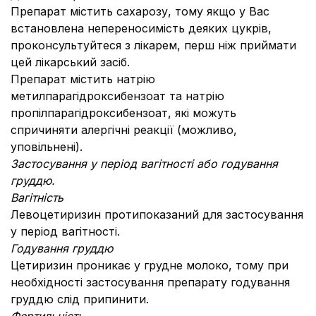
Препарат містить сахарозу, тому якщо у Вас
встановлена непереносимість деяких цукрів,
проконсультуйтеся з лікарем, перш ніж приймати
цей лікарський засіб.
Препарат містить натрію
метилпарагідроксибензоат та натрію
пропілпарагідроксибензоат, які можуть
спричиняти алергічні реакції (можливо,
уповільнені).
Застосування у період вагітності або годування
груддю.
Вагітність
Левоцетиризин протипоказаний для застосування
у період вагітності.
Годування груддю
Цетиризин проникає у грудне молоко, тому при
необхідності застосування препарату годування
груддю слід припинити.