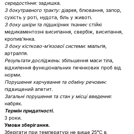
середостіння:
задишка.
З бокутравн
ого тракту:
діарея, блювання, запор,
сухість у роті, нудота, біль у животі.
З боку шкіри та підшкірних тканин:
стійкі
медикаментозні висипання, свербіж, висипання,
кропив’янка.
З боку кістково-м’язової системи:
міальгія,
артралгія.
Результати досліджень
: збільшення маси тіла,
відхилення функціональних печінкових проб від
норми.
Порушення харчування та обміну речовин:
підвищений апетит.
Загальні порушення та стан у місці введення:
набряк.
Термін придатності.
3 роки.
Умови зберігання.
Зберігати при температурі не вище 25°С в