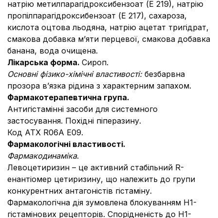
натрію метилпарагідроксибензоат (Е 219), натрію
пропілпарагідроксибензоат (Е 217), сахароза,
кислота оцтова льодяна, натрію ацетат тригідрат,
смакова добавка м’яти перцевої, смакова добавка
банана, вода очищена.
Лікарська форма.
Сироп.
Основні фізико-хімічні властивості:
безбарвна
прозора в’язка рідина з характерним запахом.
Фармак
отерапевтична група.
Антигістамінні засоби для системного
застосування. Похідні піперазину.
Код АТХ R06A Е09.
Фармакологічні властивості.
Фармакодинаміка
.
Левоцетиризин – це активний стабільний R-
енантіомер цетиризину, що належить до групи
конкурентних антагоністів гістаміну.
Фармакологічна дія зумовлена блокуванням Н1-
гістамінових рецепторів. Спорідненість до Н1-