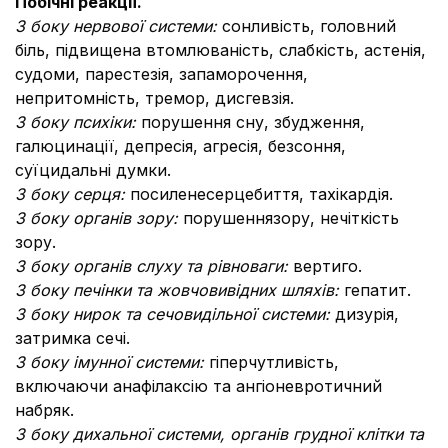
Побічні реакції.
З боку нервової системи:
сонливість, головний
біль, підвищена втомлюваність, слабкість, астенія,
судоми, парестезія, запаморочення,
непритомність, тремор, дисгевзія.
З боку психіки:
порушення сну, збудження,
галюцинації, депресія, агресія, безсоння,
суїцидальні думки.
З боку серця:
посилене
серцебиття, тахікардія.
З боку органів зору:
порушення
зору, нечіткість
зору.
З боку органів слуху та рівноваги:
вертиго.
З боку печінки та жовчовивідних шляхів:
гепатит.
З боку нирок та сечовидільної системи:
дизурія,
затримка сечі.
З боку імунної системи:
гіперчутливість,
включаючи анафілаксію та ангіоневротичний
набряк.
З боку дихальної системи, органів грудної клітки та