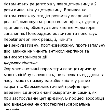
гістамінових рецепторів у левоцетиризину у 2
рази вища, ніж у цетиризину. Впливає на
гістамінзалежну стадію розвитку алергічної
реакції, зменшує міграцію еозинофілів, судинну
проникність, обмежує вивільнення медіаторів
запалення. Попереджає розвиток та полегшує
перебіг алергічних реакцій, чинить
антиексудативну, протисвербіжну, протизапальну
дію, майже не чинить антихолінергічної та
антисеротонінової дії.
Фармакокінетика
.
Фармакокінетичні параметри левоцетиризину
мають лінійну залежність, не залежать від дози та
часу і мають низьку варіабельність у різних
пацієнтів. Фармакокінетичний профіль при
введенні єдиного енантіомератакий самий, як і
при застосуванні цетиризину. В процесі абсорбції
або виведення не спостерігається хіральна