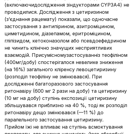
(включаючидослідження зіндукторами CYP3A4) не
проводилися. Дослідження з цетиризином
(з’єднання рацемату) показали, що одночасне
застосування з антипірином, азитроміцином,
циметидином, діазепамом, еритроміцином,
гліпізидом, кетоконазолом або псевдоефедрином
не чинить клінічно значущих несприятливих
взаємодій. Присумісномузастосуванніз теофіліном
(400мг/добу) спостерігалося невелике зниження
(на 16%) загального кліренсу левоцетиризину
(розподіл теофіліну не змінювався). При
дослідженні багаторазового застосування
ритонавіру (600 мг 2 рази на добу) та цетиризину
(10 мг на добу) ступінь експозиції цетиризину
збільшувався приблизно на 40 %, тоді як розподіл
ритонавіру дещо змінювався (—11 %) до
паралельного застосування цетиризину.
Прийом їжі не впливає на ступінь всмоктування