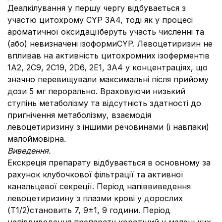
Деалкілування у першу чергу відбувається з
участю цитохрому CYP 3А4, тоді як у процесі
ароматичної оксидаціїберуть участь численні та
(або) невизначені ізоформиCYP. Левоцетиризин не
впливав на активність цитохромних ізоферментів
1А2, 2С9, 2С19, 2D6, 2Е1, 3А4 у концентраціях, що
значно перевищували максимальні після прийому
дози 5 мг перорально. Враховуючи низький
ступінь метаболізму та відсутність здатності до
пригнічення метаболізму, взаємодія
левоцетиризину з іншими речовинами (і навпаки)
малоймовірна.
Виведення.
Екскреція препарату відбувається в основному за
рахунок клубочкової фільтрації та активної
канальцевої секреції. Період напіввиведення
левоцетиризину з плазми крові у дорослих
(Т1/2)становить 7, 9±1, 9 години. Період