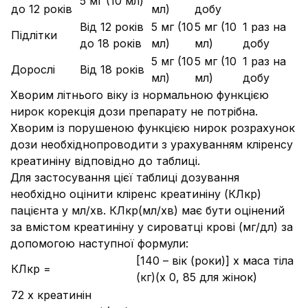
5 мг (10 мл)
до 12 років
мл)
добу
Від 12 років
5 мг (10
5 мг (10
1 раз на
Підлітки
до 18 років
мл)
мл)
добу
5 мг (10
5 мг (10
1 раз на
Дорослі
Від 18 років
мл)
мл)
добу
Хворим літнього віку із нормальною функцією
нирок корекція дози препарату не потрібна.
Хворим із порушеною функцією нирок розрахунок
дози необхіднопроводити з урахуванням кліренсу
креатиніну відповідно до таблиці.
Для застосування цієї таблиці дозування
необхідно оцінити кліренс креатиніну (КЛкр)
пацієнта у мл/хв. КЛкр(мл/хв) має бути оцінений
за вмістом креатиніну у сироватці крові (мг/дл) за
допомогою наступної формули:
[140 – вік (роки)] x маса тіла
КЛкр =
(кг)(x 0, 85 для жінок)
72 x креатинін