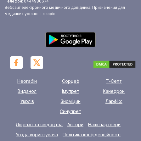
Телефон: 0444980674
Вебсайт електронного медичного довідника. Призначений для
медичних установ і лікарів
Неогабін
Сорцеф
Т-Септ
Виданол
Імупрет
Канефрон
Укрлів
Зиоміцин
Ларфікс
Синупрет
Ліцензії та свідоцтва
Автори
Наші партнери
Угода користувача
Політика конфіденційності