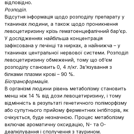
відповідно.
Розподіл.
Відсутня інформація щодо розподілу препарату у
тканинах людини, а також щодо проникнення
левоцетиризину крізь гематоенцефалічний бар’єр.
У дослідженнях найбільша концентрація
зафіксована у печінці та нирках, а найнижча – у
тканинах центральної нервової системи. Розподіл
левоцетиризину обмежений, тому що об’єм
розподілу становить 0, 4 л/кг. Зв’язування з
білками плазми крові – 90 %.
Біотрансформація.
В організмі людини рівень метаболізму становить
менш ніж 14 % від дози левоцетиризину, і тому
відмінність в результаті генетичного поліморфізму
або супутнього прийому ферментних інгібіторів, як
очікується, буде незначною. Процес метаболізму
включає ароматичну оксидацію, N- та О-
деалкілування і сполучення з таурином.