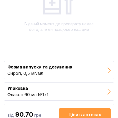
В даний момент до препарату немає
фото, але ми працюємо над цим
Форма випуску та дозування
Сироп, 0,5 мг/мл
Упаковка
Флакон 60 мл №1x1
90.70
Ціни в аптеках
від
грн