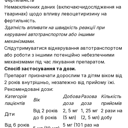
Фертильність
Немаєклінічних даних (включаючидослідження на
тваринах) щодо впливу левоцетиризину на
фертильність.
Здатність впливати на швидкість реакції при
керуванні автотранспортом або іншими
механізмами.
Слідутримуватися відкерування автотранспортом
або роботи з іншими потенційно небезпечними
механізмами під час лікування препаратом.
Спосіб застосування та дози.
Препарат призначати дорослим та дітям віком від
2 років внутрішньо, незалежно від прийому їжі.
Рекомендовані дози:
Категорія
Добова
Разова
Кількість
Вік
пацієнтів
доза
доза
прийомів
Від 2 років
2, 5 мг
1, 25 мг
2 рази на
Діти
до 6 років
(5 мл)
(2, 5 мл)
добу
Від 6 років
5 мг (10
1 раз на