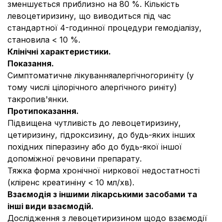
зменшується приблизно на 80 %. Кількість
левоцетиризину, що виводиться під час
стандартної 4-годинної процедури гемодіалізу,
становила < 10 %.
Клінічні характеристики.
Показання.
Симптоматичне лікуванняалергічногориніту (у
тому числі цілорічного алергічного риніту)
та
кропив'янки.
Протипоказання
.
Підвищена чутливість до левоцетиризину,
цетиризину, гідроксизину, до будь-яких інших
похідних піперазину або до будь-якої іншої
допоміжної речовини препарату.
Тяжка форма хронічної ниркової недостатності
(кліренс креатиніну < 10 мл/хв).
Взаємодія з іншими лікарськими засобами та
інші види взаємодій.
Дослідження з левоцетиризином щодо взаємодії