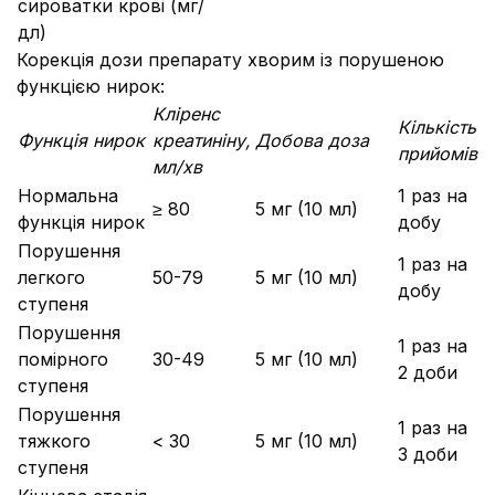
сироватки крові (мг/
дл)
Корекція дози препарату хворим із порушеною
функцією нирок:
Кліренс
Кількість
Функція нирок
креатиніну,
Добова доза
прийомів
мл/хв
Нормальна
1 раз на
≥ 80
5 мг (10 мл)
функція нирок
добу
Порушення
1 раз на
легкого
50-79
5 мг (10 мл)
добу
ступеня
Порушення
1 раз на
помірного
30-49
5 мг (10 мл)
2 доби
ступеня
Порушення
1 раз на
тяжкого
< 30
5 мг (10 мл)
3 доби
ступеня