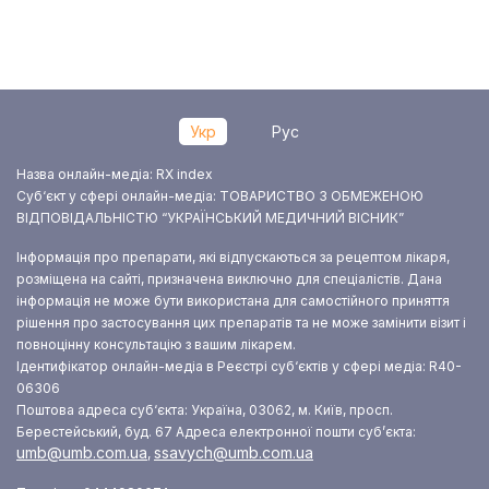
Укр
Рус
Назва онлайн-медіа: RX index
Суб‘єкт у сфері онлайн-медіа: ТОВАРИСТВО З ОБМЕЖЕНОЮ
ВІДПОВІДАЛЬНІСТЮ “УКРАЇНСЬКИЙ МЕДИЧНИЙ ВІСНИК”
Інформація про препарати, які відпускаються за рецептом лікаря,
розміщена на сайті, призначена виключно для спеціалістів. Дана
інформація не може бути використана для самостійного приняття
рішення про застосування цих препаратів та не може замінити візит і
повноцінну консультацію з вашим лікарем.
Ідентифікатор онлайн-медіа в Реєстрі суб‘єктів у сфері медіа: R40-
06306
Поштова адреса суб‘єкта: Україна, 03062, м. Київ, просп.
Берестейський, буд. 67
Адреса електронної пошти суб’єкта:
umb@umb.com.ua
ssavych@umb.com.ua
,