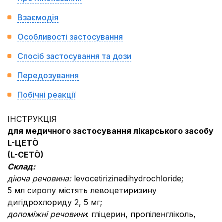
Взаємодія
Особливості застосування
Спосіб застосування та дози
Передозування
Побічні реакції
ІНСТРУКЦІЯ
для медичного застосування лікарського засобу
L
-ЦЕТ
Ò
(
L
-
CET
Ò
)
Склад:
діюча речовина:
levocetirizinedihydrochloride;
5 мл сиропу містять левоцетиризину
дигідрохлориду 2, 5 мг;
допоміжні речовини
: гліцерин, пропіленгліколь,