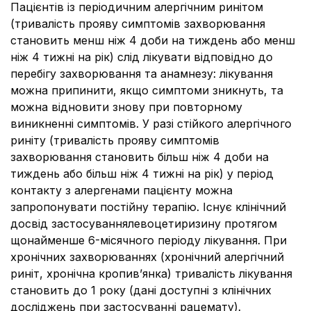
Пацієнтів із періодичним алергічним ринітом
(тривалість прояву симптомів захворювання
становить менш ніж 4 доби на тиждень або менш
ніж 4 тижні на рік) слід лікувати відповідно до
перебігу захворювання та анамнезу: лікування
можна припинити, якщо симптоми зникнуть, та
можна відновити знову при повторному
виникненні симптомів. У разі стійкого алергічного
риніту (тривалість прояву симптомів
захворювання становить більш ніж 4 доби на
тиждень або більш ніж 4 тижні на рік) у період
контакту з алергенами пацієнту можна
запропонувати постійну терапію. Існує клінічний
досвід застосуваннялевоцетиризину протягом
щонайменше 6-місячного періоду лікування. При
хронічних захворюваннях (хронічний алергічний
риніт, хронічна кропив’янка) тривалість лікування
становить до 1 року (дані доступні з клінічних
досліджень при застосуванні рацемату).