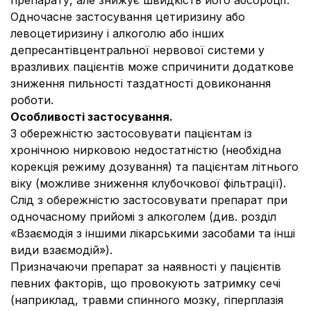
препарату, але знижує швидкість його абсорбції.
Одночасне застосування цетиризину або
левоцетиризину і алкоголю або інших
депресантівцентральної нервової системи у
вразливих пацієнтів може спричинити додаткове
зниження пильності таздатності довиконання
роботи.
Особливості застосування.
З обережністю застосовувати пацієнтам із
хронічною нирковою недостатністю (необхідна
корекція режиму дозування) та пацієнтам літнього
віку (можливе зниження клубочкової фільтрації).
Слід з обережністю застосовувати препарат при
одночасному прийомі з алкоголем (див. розділ
«Взаємодія з іншими лікарськими засобами та інші
види взаємодій»).
Призначаючи препарат за наявності у пацієнтів
певних факторів, що провокують затримку сечі
(наприклад, травми спинного мозку, гіперплазія