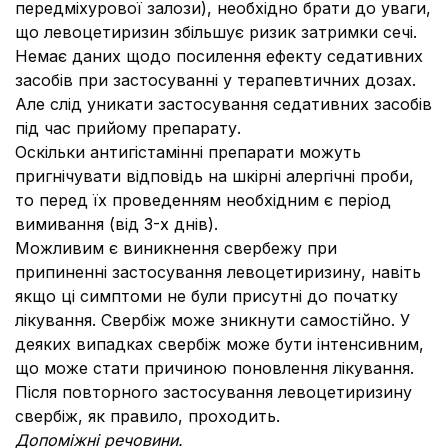
передміхурової залози), необхідно брати до уваги,
що левоцетиризин збільшує ризик затримки сечі.
Немає даних щодо посилення ефекту седативних
засобів при застосуванні у терапевтичних дозах.
Але слід уникати застосування седативних засобів
під час прийому препарату.
Оскільки антигістамінні препарати можуть
пригнічувати відповідь на шкірні алергічні проби,
то перед їх проведенням необхідним є період
вимивання (від 3-х днів).
Можливим є виникнення свербежу при
припиненні застосування левоцетиризину, навіть
якщо ці симптоми не були присутні до початку
лікування. Свербіж може зникнути самостійно. У
деяких випадках свербіж може бути інтенсивним,
що може стати причиною поновлення лікування.
Після повторного застосування левоцетиризину
свербіж, як правило, проходить.
Допоміжні речовини.