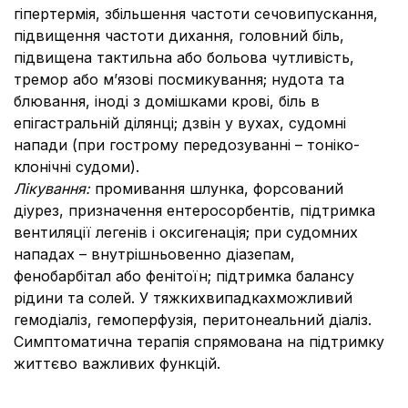
гіпертермія, збільшення частоти сечовипускання,
підвищення частоти дихання, головний біль,
підвищена тактильна або больова чутливість,
тремор або м’язові посмикування; нудота та
блювання, іноді з домішками крові, біль в
епігастральній ділянці; дзвін у вухах, судомні
напади (при гострому передозуванні – тоніко-
клонічні судоми).
Лікування:
промивання шлунка, форсований
діурез, призначення ентеросорбентів, підтримка
вентиляції легенів і оксигенація; при судомних
нападах – внутрішньовенно діазепам,
фенобарбітал або фенітоїн; підтримка балансу
рідини та солей. У тяжкихвипадкахможливий
гемодіаліз, гемоперфузія, перитонеальний діаліз.
Симптоматична терапія спрямована на підтримку
життєво важливих функцій.