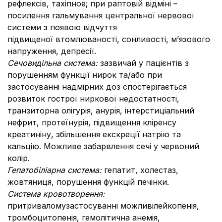
рефлексів, тахіпное; при раптовій відміні –
посилення гальмування центральної нервової
системи з появою відчуття
підвищеної втомлюваності, сонливості, м’язового
напруження, депресії.
Сечовидільна система:
зазвичай у пацієнтів з
порушенням функції нирок та/або при
застосуванні надмірних доз спостерігається
розвиток гострої ниркової недостатності,
транзиторна олігурія, анурія, інтерстиціальний
нефрит, протеїнурія, підвищення кліренсу
креатиніну, збільшення екскреції натрію та
кальцію. Можливе забарвлення сечі у червоний
колір.
Гепатобіліарна система:
гепатит, холестаз,
жовтяниця, порушення функцій печінки.
Система кровотворення:
притриваломузастосуванні можливілейкопенія,
тромбоцитопенія, гемолітична анемія,