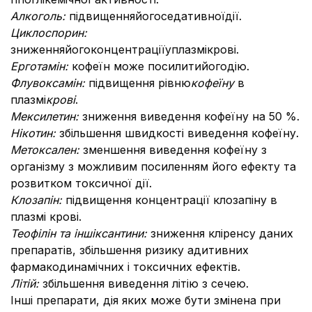
Алкогол
ь:
підвищенняйогоседативноїдії.
Циклоспорин
:
зниженняйогоконцентраціїуплазмікрові.
Ерготамін
:
кофеїн може посилитийогодію.
Флувоксам
ін
:
підвищення рівню
кофеїну
в
плазмі
крові
.
Мексилетин:
зниження виведення кофеїну на 50 %.
Нікотин:
збільшення швидкості виведення кофеїну.
Метоксален:
зменшення виведення кофеїну з
організму з можливим посиленням його ефекту та
розвитком токсичної дії.
Клозапін:
підвищення концентрації клозапіну в
плазмі крові.
Теофілін та інші
ксантини:
зниження кліренсу даних
препаратів, збільшення ризику адитивних
фармакодинамічних і токсичних ефектів.
Літій:
збільшення виведення літію з сечею.
Інші препарати, дія яких може бути змінена при