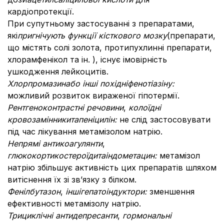
кардіопротекції.
При супутньому застосуванні з препаратами,
які
пригнічують функції кісткового мозку
(препарати,
що містять солі золота, протипухлинні препарати,
хлорамфенікол та ін. ), існує імовірність
ушкодження лейкоцитів.
Хлорпромазин
або інші похідні
фенотіазіну:
можливий розвиток вираженої гіпотермії.
Рентгеноконтрастні речовини
,
колоїдні
кровозамінники
та
пеніцилін:
не слід застосовувати
під час лікування метамізолом натрію.
Непрямі антикоагулянти
,
глюкокортикостероїди
та
індометацин:
метамізол
натрію збільшує активність цих препаратів шляхом
витіснення їх зі зв’язку з білком.
Фенілбутазон
,
інші
гепатоіндуктори:
зменшення
ефективності метамізолу натрію.
Трициклічні антидепресанти
,
гормональні