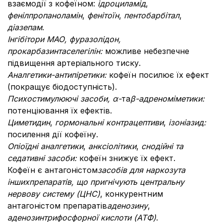
взаємодії з кофеїном:
ідроциламід
,
фенілпропаноламін
,
фенітоїн
,
пентобарбітал
,
діазепам
.
Інгібітори МАО,
фуразолідон,
прокарбазин
та
селегілін:
можливе небезпечне
підвищення артеріального тиску.
Аналгетики-антипіретики:
кофеїн посилює їх ефект
(покращує біодоступність).
Психостимулюючі засоби, α-
та
β-адреноміметики:
потенціювання їх ефектів.
Циметидин
,
гормональні контрацептиви
,
ізоніазид:
посилення дії кофеїну.
Опіоїдні аналгетики
,
анксіолітики
,
снодійні та
седативні засоби:
кофеїн знижує їх ефект.
Кофеїн є антагоністом
засобів для наркозу
та
інших
препаратів, що пригнічують центральну
нервову систему (ЦНС)
, конкурентним
антагоністом препаратів
аденозину
,
аденозинтрифосфорної кислоти
(АТФ)
.