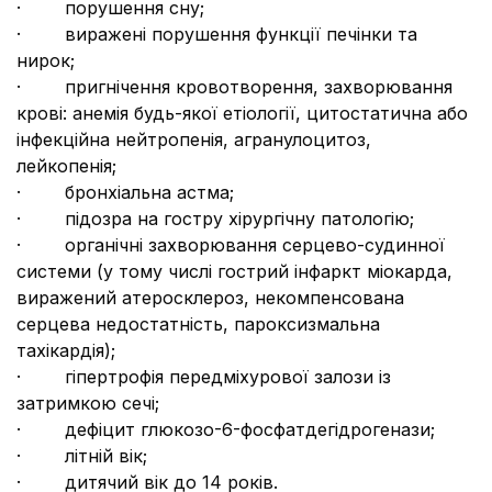
· порушення сну;
· виражені порушення функції печінки та
нирок;
· пригнічення кровотворення, захворювання
крові: анемія будь-якої етіології, цитостатична або
інфекційна нейтропенія, агранулоцитоз,
лейкопенія;
· бронхіальна астма;
· підозра на гостру хірургічну патологію;
· органічні захворювання серцево-судинної
системи (у тому числі гострий інфаркт міокарда,
виражений атеросклероз, некомпенсована
серцева недостатність, пароксизмальна
тахікардія);
· гіпертрофія передміхурової залози із
затримкою сечі;
· дефіцит глюкозо-6-фосфатдегідрогенази;
· літній вік;
· дитячий вік до 14 років.