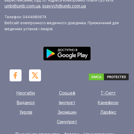
Берестейський, буд. 67
Адреса електронної пошти суб’єкта:
umb@umb.com.ua
ssavych@umb.com.ua
,
Телефон: 0444980674
Вебсайт електронного медичного довідника. Призначений для
медичних установ і лікарів
Неогабін
Сорцеф
Т-Септ
Виданол
Імупрет
Канефрон
Укрлів
Зиоміцин
Ларфікс
Синупрет