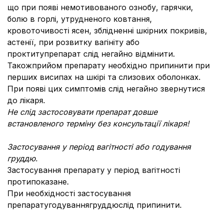
що при появі немотивованого ознобу, гарячки,
болю в горлі, утрудненого ковтання,
кровоточивості ясен, зблідненні шкірних покривів,
астенії, при розвитку вагініту або
проктитупрепарат слід негайно відмінити.
Такожприйом препарату необхідно припинити при
перших висипах на шкірі та слизових оболонках.
При появі цих симптомів слід негайно звернутися
до лікаря.
Не слід застосовувати препарат довше
встановленого терміну без консультації лікаря!
Застосування у період вагітності або годування
груддю.
Застосування препарату у період вагітності
протипоказане.
При необхідності застосування
препаратугодуваннягруддюслід припинити.