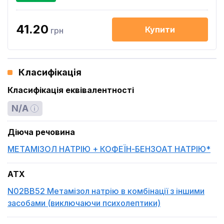
41.20
Купити
грн
Класифікація
Класифікація еквівалентності
N/A
Діюча речовина
МЕТАМІЗОЛ НАТРІЮ + КОФЕЇН-БЕНЗОАТ НАТРІЮ*
ATX
N02BB52 Метамізол натрію в комбінації з іншими
засобами (виключаючи психолептики)