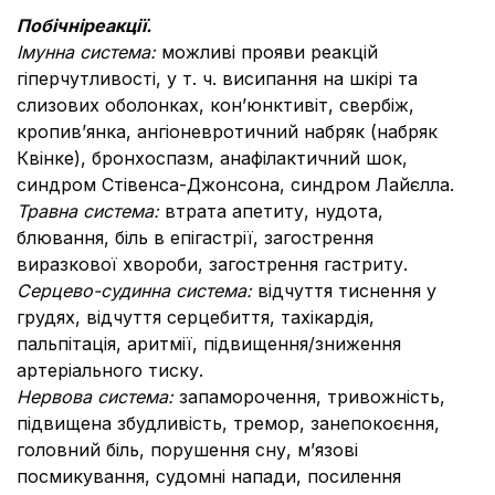
Побічні
реакції.
Імунна система:
можливі прояви реакцій
гіперчутливості, у т. ч. висипання на шкірі та
слизових оболонках, кон’юнктивіт, свербіж,
кропив’янка, ангіоневротичний набряк (набряк
Квінке), бронхоспазм, анафілактичний шок,
синдром Стівенса-Джонсона, синдром Лайєлла.
Травна система:
втрата апетиту, нудота,
блювання, біль в епігастрії, загострення
виразкової хвороби, загострення гастриту.
Серцево-судинна система:
відчуття тиснення у
грудях, відчуття серцебиття, тахікардія,
пальпітація, аритмії, підвищення/зниження
артеріального тиску.
Нервова система:
запаморочення, тривожність,
підвищена збудливість, тремор, занепокоєння,
головний біль, порушення сну, м’язові
посмикування, судомні напади, посилення