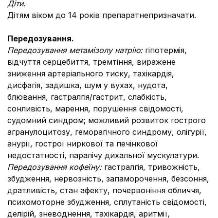
Діти.
Дітям віком до 14 років препаратнепризначати.
Передозування.
Передозування метамізолу натрію:
гіпотермія,
відчуття серцебиття, тремтіння, виражене
зниження артеріального тиску, тахікардія,
дисфагія, задишка, шум у вухах, нудота,
блювання, гастралгія/гастрит, слабкість,
сонливість, марення, порушення свідомості,
судомний синдром; можливий розвиток гострого
агранулоцитозу, геморагічного синдрому, олігурії,
анурії, гострої ниркової та печінкової
недостатності, паралічу дихальної мускулатури.
Передозування кофеїну:
гастралгія, тривожність,
збудження, нервозність, запаморочення, безсоння,
дратливість, стан афекту, почервоніння обличчя,
психомоторне збудження, сплутаність свідомості,
делірій, зневоднення, тахікардія, аритмії,