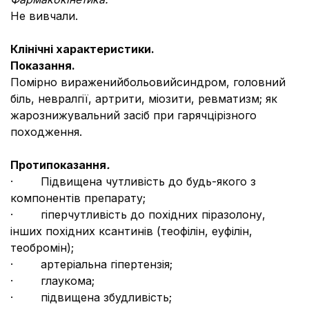
Не вивчали.
Клінічні характеристики.
Показання.
Помірно вираженийбольовийсиндром, головний
біль, невралгії, артрити, міозити, ревматизм; як
жарознижувальний засіб при гарячцірізного
походження.
Протипоказання
.
· Підвищена чутливість до будь-якого з
компонентів препарату;
· гіперчутливість до похідних піразолону,
інших похідних ксантинів (теофілін, еуфілін,
теобромін);
· артеріальна гіпертензія;
· глаукома;
· підвищена збудливість;