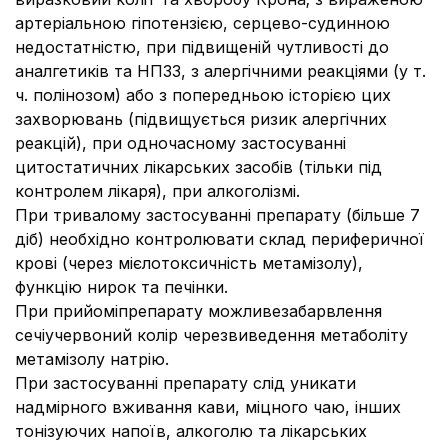
артеріальною гіпотензією, серцево-судинною
недостатністю, при підвищеній чутливості до
аналгетиків та НПЗЗ, з алергічними реакціями (у т.
ч. полінозом) або з попередньою історією цих
захворювань (підвищується ризик алергічних
реакцій), при одночасному застосуванні
цитостатичних лікарських засобів (тільки під
контролем лікаря), при алкоголізмі.
При тривалому застосуванні препарату (більше 7
діб) необхідно контролювати склад периферичної
крові (через мієлотоксичність метамізолу),
функцію нирок та печінки.
При прийоміпрепарату можливезабарвлення
сечіучервоний колір черезвиведення метаболіту
метамізолу натрію.
При застосуванні препарату слід уникати
надмірного вживання кави, міцного чаю, інших
тонізуючих напоїв, алкоголю та лікарських