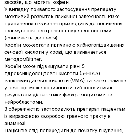
засобів, що містять кофеїн.
У випадку тривалого застосування препарату
можливий розвиток психічної залежності. Різке
припинення лікування призводить до посилення
гальмування центральної нервової системи
(сонливість, депресія).
Кофеїн можестати причиною хибногопідвищення
сечової кислоти у крові, що визначається
методомBittner.
Кофеїн може підвищувати рівні 5-
гідроксиіндолоцтової кислоти (5-HIAA),
ванілілмигдалевої кислоти (VMA) та катехоламінів
у сечі, що може спричинити хибнопозитивні
результати діагностики феохромоцитоми та
нейробластоми.
З обережністю застосовують препарат пацієнтам
із виразковою хворобою травного тракту в
анамнезі.
Пацієнтів слід попередити до початку лікування,