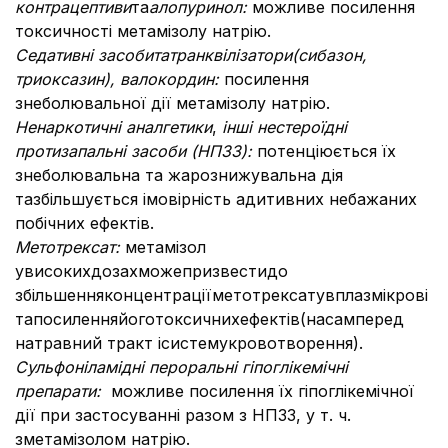
контрацептиви
та
алопуринол:
можливе посилення
токсичності метамізолу натрію.
Седативні засоби
та
транквілізатори
(сибазон,
триоксазин), валокордин:
посилення
знеболювальної дії метамізолу натрію.
Ненаркотичні аналгетики
,
інші нестероїдні
протизапальні засоби (НПЗЗ):
потенціюється їх
знеболювальна та жарознижувальна дія
тазбільшується імовірність адитивних небажаних
побічних ефектів.
Метотрексат:
метамізол
увисокихдозахможепризвестидо
збільшенняконцентраціїметотрексатувплазмікрові
тапосиленняйоготоксичнихефектів(насамперед
натравний тракт ісистемукровотворення).
Сульфоніламідні пероральні гіпоглікемічні
препарати:
можливе посилення їх гіпоглікемічної
дії при застосуванні разом з НПЗЗ, у т. ч.
зметамізолом натрію.