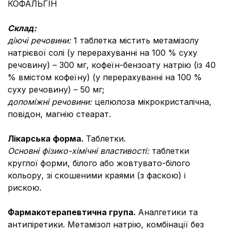
КОФАЛЬГІН
Склад:
діючі речовини:
1 таблетка містить метамізолу
натрієвої солі (у перерахуванні на 100 % суху
речовину) – 300 мг, кофеїн-бензоату натрію (із 40
% вмістом кофеїну) (у перерахуванні на 100 %
суху речовину) – 50 мг;
допоміжні речовини:
целюлоза мікрокристалічна,
повідон, магнію стеарат.
Лікарська форма.
Таблетки.
Основні фізико-хімічні властивості:
таблетки
круглої форми, білого або жовтувато-білого
кольору, зі скошеними краями (з фаскою) і
рискою.
Фармакотерапевтична група.
Аналгетики та
антипіретики. Метамізол натрію, комбінації без