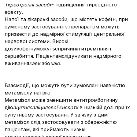
Тиреотропні засоби:
підвищення тиреоїдного
ефекту.
Напої та лікарські засоби, що містять кофеїн, при
сумісному застосуванні з препаратом можуть
призвести до надмірної стимуляції центральної
нервової системи. Високі
дозикофеїнуможутьспричинятитремтіння і
серцебиття. Пацієнтамслідуникати надмірного
вживання
кави
або
чаю
.
Взаємодії, що можуть бути зумовлені наявністю
метамізолу натрію
Метамізол може зменшити антитромботичну
дію
ацетилсаліцилової кислоти
в низькій дозі при їх
супутньому застосуванні. У зв’язку з цим
метамізол слід застосовувати з обережністю
пацієнтам, які приймають низькі
дози
ацетилсаліцилової кислоти
для