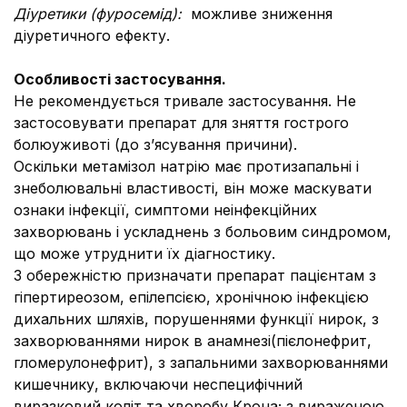
Діуретики (фуросемід
):
можливе зниження
діуретичного ефекту.
Особливості застосування
.
Не рекомендується тривале застосування. Не
застосовувати препарат для зняття гострого
болюуживоті (до з’ясування причини).
Оскільки метамізол натрію має протизапальні і
знеболювальні властивості, він може маскувати
ознаки інфекції, симптоми неінфекційних
захворювань і ускладнень з больовим синдромом,
що може утруднити їх діагностику.
З обережністю призначати препарат пацієнтам з
гіпертиреозом, епілепсією, хронічною інфекцією
дихальних шляхів, порушеннями функції нирок, з
захворюваннями нирок в анамнезі(пієлонефрит,
гломерулонефрит), з запальними захворюваннями
кишечнику, включаючи неспецифічний
виразковий коліт та хворобу Крона; з вираженою