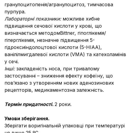
гранулоцитопенія/агранулоцитоз, тимчасова
пурпура.
Лабораторні показники:
можливе хибне
підвищення сечової кислоти у крові, що
визначається методомBittner, гіпоглікемія/
гіперглікемія, незначне підвищення 5-
гідроксиіндолоцтової кислоти (5-HIAA),
ванілілмигдалевої кислоти (VMA) та катехоламінів
у сечі.
Інші:
закладеність носа, при тривалому
застосуванні – зниження ефекту кофеїну, що
пов’язано з утворенням нових аденозинових
рецепторів, медикаментозна залежність.
Термін придатності.
2 роки.
Умови зберігання.
Зберігати воригінальній упаковці при температурі
не вище 25 ºС.