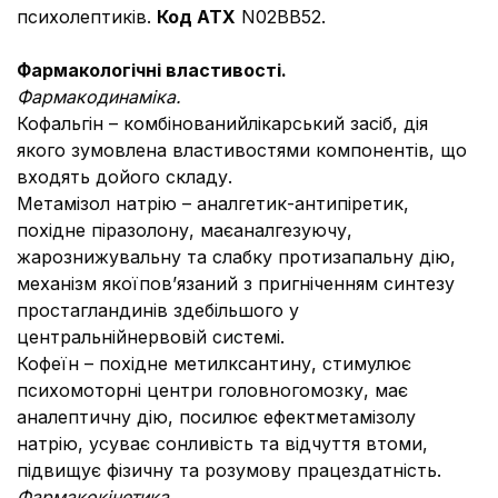
психолептиків.
Код АТ
X
N02BB52.
Фармакологічні властивості.
Фармакодинаміка.
Кофальгін – комбінованийлікарський засіб, дія
якого зумовлена властивостями компонентів, що
входять дойого складу.
Метамізол натрію – аналгетик-антипіретик,
похідне піразолону, маєаналгезуючу,
жарознижувальну та слабку протизапальну дію,
механізм якоїпов’язаний з пригніченням синтезу
простагландинів здебільшого у
центральнійнервовій системі.
Кофеїн – похідне метилксантину, стимулює
психомоторні центри головногомозку, має
аналептичну дію, посилює ефектметамізолу
натрію, усуває сонливість та відчуття втоми,
підвищує фізичну та розумову працездатність.
Фармакокінетика
.