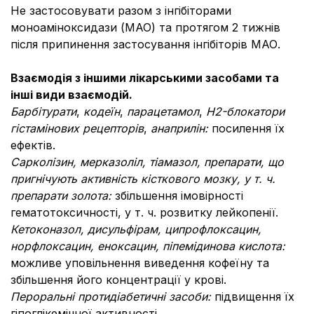
Не застосовувати разом з інгібіторами
моноаміноксидази (МАО) та протягом 2 тижнів
після припинення застосування інгібіторів МАО.
Взаємодія з іншими лікарськими засобами та
інші види взаємодій.
Барбітурати
,
кодеїн
,
парацетамол
,
Н2-блокатори
гістамінових рецепторів
,
анаприлін:
посилення їх
ефектів.
Сарколізин, мерказоліл, тіамазол, препарати, що
пригнічують активність кісткового мозку, у т. ч.
препарати золота:
збільшення імовірності
гематотоксичності, у т. ч. розвитку лейкопенії.
Кетоконазол, дисульфірам, ципрофлоксацин,
норфлоксацин, еноксацин, піпемідинова кислота:
можливе уповільнення виведення кофеїну та
збільшення його концентрації у крові.
Пероральні протидіабетичні засоби:
підвищення їх
гіпоглікемічної активності.