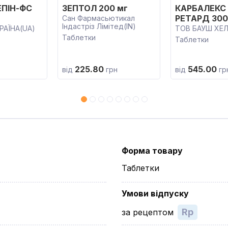
ПІН-ФС
ЗЕПТОЛ 200 мг
КАРБАЛЕКС 
РЕТАРД 300
Сан Фармасьютикал
Індастріз Лімітед(IN)
РАЇНА(UA)
ТОВ БАУШ ХЕЛ
Таблетки
Таблетки
225.80
545.00
від
грн
від
гр
Форма товару
Таблетки
Умови відпуску
Rp
за рецептом