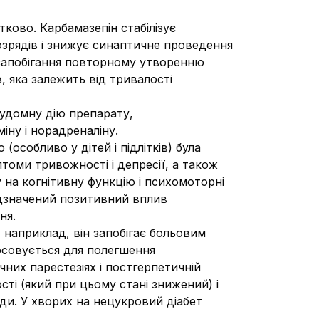
ково. Карбамазепін стабілізує
зрядів і знижує синаптичне проведення
 запобігання повторному утворенню
, яка залежить від тривалості
судомну дію препарату,
ну і норадреналіну.
(особливо у дітей і підлітків) була
оми тривожності і депресії, а також
 на когнітивну функцію і психомоторні
відзначений позитивний вплив
ня.
 наприклад, він запобігає больовим
тосовується для полегшення
них парестезіях і постгерпетичній
сті (який при цьому стані знижений) і
ди. У хворих на нецукровий діабет