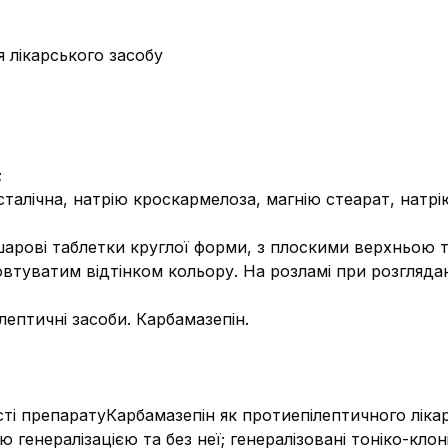
 лікарського засобу
;
талічна, натрію кроскармелоза, магнію стеарат, натрі
шарові таблетки круглої форми, з плоскими верхньою 
 жовтуватим відтінком кольору. На розламі при розгляд
лептичні засоби. Карбамазепін.
ті препаратуКарбамазепін як протиепілептичного лікар
ю генералізацією та без неї; генералізовані тоніко-клон