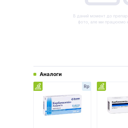
В даний момент до препар
фото, але ми працюємо 
Аналоги
Rp