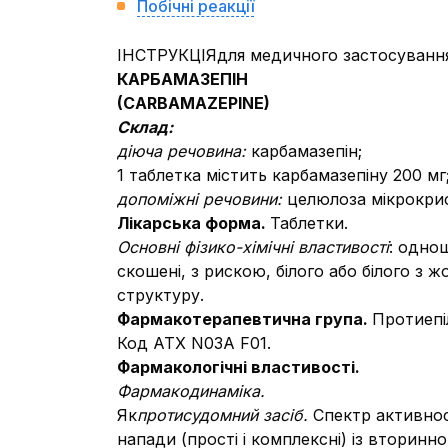
Побічні реакції
ІНСТРУКЦІЯдля медичного застосування
КАРБАМАЗЕПІН
(CARBAMAZEPINE)
Склад:
діюча речовина:
карбамазепін;
1 таблетка містить карбамазепіну 200 мг
допоміжні речовини:
целюлоза мікрокрис
Лікарська форма.
Таблетки.
Основні фізико-хімічні властивості
: одно
скошені, з рискою, білого або білого з
структуру.
Фармакотерапевтична група.
Протиепі
Код АТХ N03A F01.
Фармакологічні властивості.
Фармакодинаміка.
Як
протисудомний засіб.
Спектр активнос
напади (прості і комплексні) із вторинно