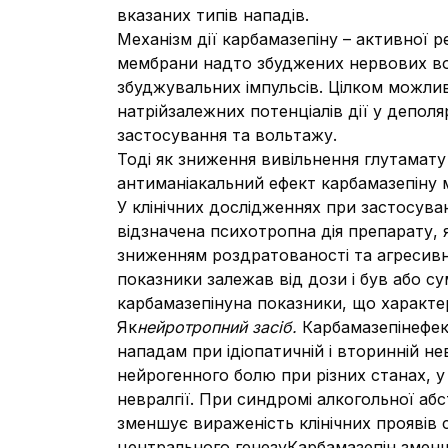
вказаних типів нападів.
Механізм дії карбамазепіну – активної 
мембрани надто збуджених нервових вол
збуджувальних імпульсів. Цілком можли
натрійзалежних потенціалів дії у депол
застосування та вольтажу.
Тоді як зниження вивільнення глутамату
антиманіакальний ефект карбамазепіну 
У клінічних дослідженнях при застосуванн
відзначена психотропна дія препарату,
зниженням роздратованості та агресивно
показники залежав від дози і був або с
карбамазепінуна показники, що характер
Як
нейротропний засіб.
Карбамазепінефек
нападам при ідіопатичній і вторинній не
нейрогенного болю при різних станах, у
невралгії. При синдромі алкогольної абс
зменшує вираженість клінічних проявів 
центрального генезуКарбамазепін зменшу