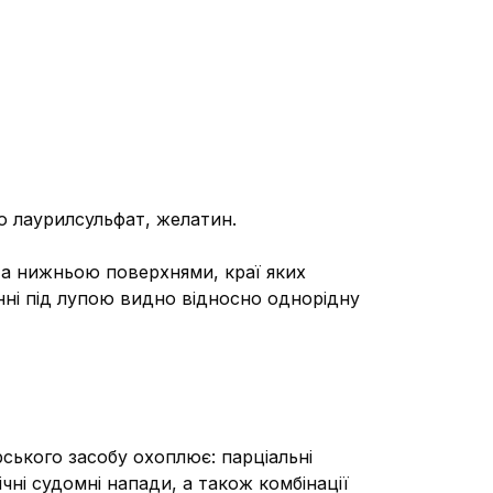
ю лаурилсульфат, желатин.
та нижньою поверхнями, краї яких
анні під лупою видно відносно однорідну
ського засобу охоплює: парціальні
ічні судомні напади, а також комбінації