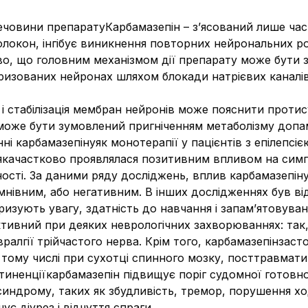
речовини препаратуКарбамазепін – з’ясований лише част
окон, інгібує виникнення повторних нейрональних ро
во, що головним механізмом дії препарату може бути
яризованих нейронах шляхом блокади натрієвих каналів
 і стабілізація мембран нейронів може пояснити проти
може бути зумовлений пригніченням метаболізму допамі
і карбамазепінуяк монотерапії у пацієнтів з епілепсією 
 якачастково проявлялася позитивним впливом на симпт
сті. За даними ряду досліджень, вплив карбамазепіну
умнівним, або негативним. В інших дослідженнях був 
изують увагу, здатність до навчання і запам’ятовуван
тивний при деяких неврологічних захворюваннях: так,
вралгії трійчастого нерва. Крім того, карбамазепінзас
 тому числі при сухотці спинного мозку, посттравматич
тиненціїкарбамазепін підвищує поріг судомної готовно
синдрому, таких як збудливість, тремор, порушення хо
є діурез і відчуття спраги.