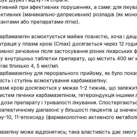
тивний при афективних порушеннях, а саме: для лікува
ктивних (маніакально-депресивних) розладів (як моноте
антами або препаратами літію).
арбамазепін всмоктується майже повністю, хоча і дещ
рація у плазмі крові (Сmax) досягається через 12 годи
тивної речовини після застосування різних лікарських
у внутрішньо таблетки препарату, що містить 400 мг 
ає близько 4, 5 мкг/мл.
карбамазепіну для перорального прийому, як було пока
ість і ступінь всмоктування карбамазепіну.
азмі крові досягаються у межах 1–2 тижнів, що залежи
истем печінки карбамазепіном, гетероіндукція іншими 
 дози препарату і тривалості лікування. Спостерігаються
певтичному діапазоні: у більшості пацієнтів ці значен
ну-10, 11-епоксиду (фармакологічно активного метабол
азепіну може відрізнятись; така властивість дає змог