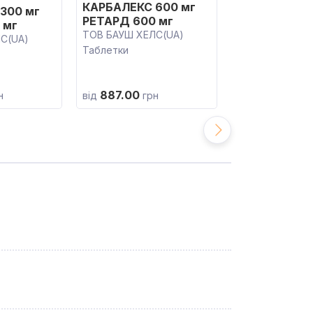
КАРБАЛЕКС 600 мг
КАРБАМАЗЕП
300 мг
РЕТАРД 600 мг
АСТРАФАРМ 
 мг
ТОВ БАУШ ХЕЛС(UA)
АСТРАФАРМ(UA
С(UA)
Таблетки
Таблетки
887.00
109.30
н
від
грн
від
грн