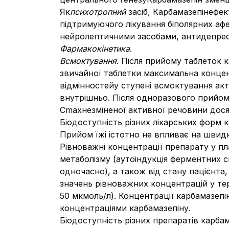
Як
психотропний
засіб, Карбамазепінефек
підтримуючого лікування біполярних афе
нейролептичними засобами, антидепрес
Фармакокінетика
.
Всмоктування
.
Після прийому таблеток к
звичайної таблетки максимальна концент
відмінностейу ступені всмоктування ак
внутрішньо. Після одноразового прийом
Сmaxнезміненої активної речовини досяг
Біодоступність різних лікарських форм 
Прийом їжі істотно не впливає на швидк
Рівноважні концентрації препарату у пл
метаболізму (аутоіндукція ферментних с
одночасно), а також від стану пацієнта,
значень рівноважних концентрацій у тера
50 мкмоль/л). Концентрації карбамазепі
концентраціями карбамазепіну.
Біодоступність різних препаратів карбам