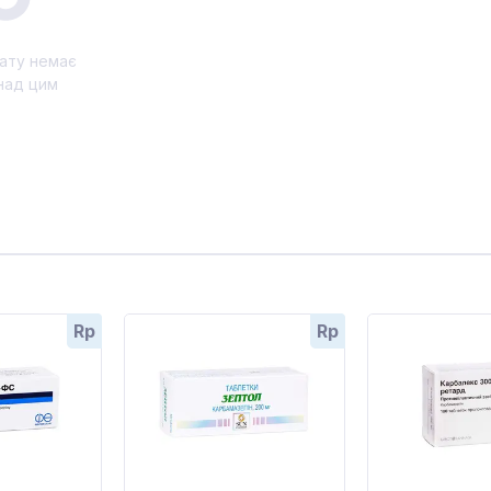
ату немає
над цим
Rp
Rp