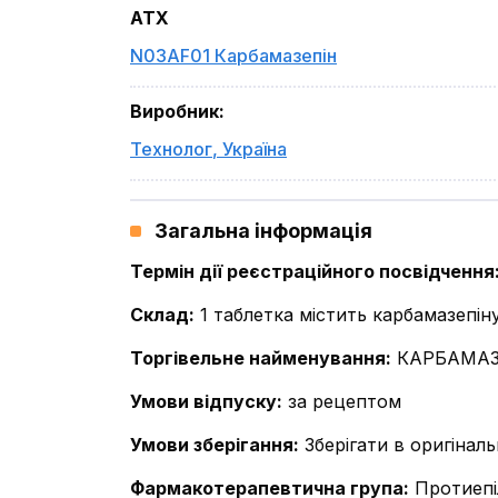
ATX
N03AF01 Карбамазепін
Виробник
:
Технолог
,
Україна
Загальна інформація
Термін дії реєстраційного посвідчення
Склад
:
1 таблетка містить карбамазепін
Торгівельне найменування
:
КАРБАМАЗ
Умови відпуску
:
за рецептом
Умови зберігання
:
Зберігати в оригінал
Фармакотерапевтична група
:
Протиепі