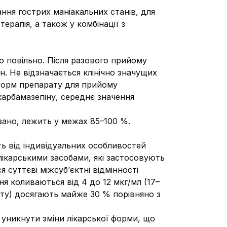
ння гострих маніакальних станів, для
рапія, а також у комбінації з
о повільно. Після разового прийому
н. Не відзначається клінічно значущих
 форм препарату для прийому
карбамазепіну, середнє значення
зано, лежить у межах 85–100 %.
ть від індивідуальних особливостей
лікарськими засобами, які застосовують
 суттєві міжсуб’єктні відмінності
ня коливаються від 4 до 12 мкг/мл (17–
іту) досягають майже 30 % порівняно з
у уникнути зміни лікарської форми, що