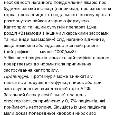
необхідності негайного повідомлення лікарю про
будь-які ознаки інфекції (наприклад, про запалення
горла, пропасницю) та подальшого аналізу крові з
розгорнутою лейкоцитарною формулою.
Каптоприл та інший супутній препарат (див.
розділ «Взаємодія з іншими лікарськими засобами
та інші види взаємодій») слід негайно відмінити,
якщо виявлена або підозрюється нейтропенія
(нейтрофілів менше 1000/мм3).
У більшості пацієнтів кількість нейтрофілів швидко
повертається до норми після припинення
застосування каптоприлу.
Протеїнурія.
Протеїнурія може виникати у
пацієнтів з порушенням функції нирок або при
застосуванні високих доз інгібіторів АПФ.
Загальний білок у сечі більше1 г за день
спостерігається приблизно у 0, 7% пацієнтів, які
приймають каптоприл. Більшість із цих пацієнтів
мали доказ попередньої хвороби нирок або