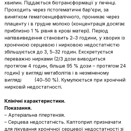
хвилин. Піддається біотрансформації у печінці.
Проходить через гістогематичні бар'єри, за
винятком гематоенцефалічного, проникає через
плаценту і в грудне молоко (концентрація досягає
приблизно 1 % рівня в крові матері). Період
напіввиведення становить 2‒3 години, у хворих із
хронічною серцевою і нирковою недостатністю
збільшується до 3, 5‒32 годин. Екскретується
переважно нирками (2/3 дози виводиться
протягом 4 годин, більше 95 % дози – протягом 24
годин) у вигляді метаболітів і в незміненому
вигляді (40‒50 %). Кумулюється при хронічній
нирковій недостатності.
Клінічні характеристики.
Показання.
– Артеріальна гіпертензія.
– Серцева недостатність. Каптоприл призначати
для лікування хронічної серцевої недостатності зі