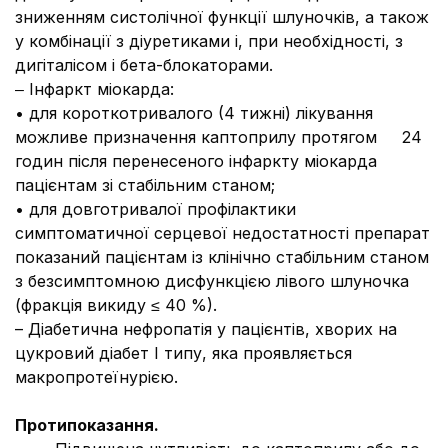
зниженням систолічної функції шлуночків, а також
у комбінації з діуретиками і, при необхідності, з
дигіталісом і бета-блокаторами.
‒ Інфаркт міокарда:
• для короткотривалого (4 тижні) лікування
можливе призначення каптоприлу протягом 24
годин після перенесеного інфаркту міокарда
пацієнтам зі стабільним станом;
• для довготривалої профілактики
симптоматичної серцевої недостатності препарат
показаний пацієнтам із клінічно стабільним станом
з безсимптомною дисфункцією лівого шлуночка
(фракція викиду ≤ 40 %).
– Діабетична нефропатія у пацієнтів, хворих на
цукровий діабет I типу, яка проявляється
макропротеїнурією.
Протипоказання.