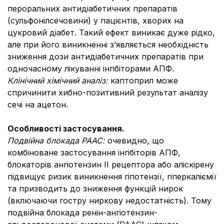
пероральних антидіабетичних препаратів
(сульфонілсечовини) у пацієнтів, хворих на
цукровий діабет. Такий ефект виникає дуже рідко,
але при його виникненні з’являється необхідність
зниження дози антидіабетичних препаратів при
одночасному лікуванні інгібіторами АПФ.
Клінічний хімічний аналіз:
каптоприл може
спричинити хибно-позитивний результат аналізу
сечі на ацетон.
Особливості застосування.
Подвійна блокада РААС:
очевидно, що
комбіноване застосування інгібіторів АПФ,
блокаторів ангіотензин ІІ рецептора або аліскірену
підвищує ризик виникнення гіпотензії, гіперкаліємії
та призводить до зниження функцій нирок
(включаючи гостру ниркову недостатність). Тому
подвійна блокада ренін-ангіотензин-