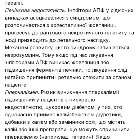
терапії.
Печінкова недостатність.
Інгібітори АПФ у рідкісних
випадках асоціювалися з синдромом, що
розпочинається з холестатичної жовтяниці,
прогресує до раптового некротичного гепатиту та
іноді призводить до летального наслідку.
Механізм розвитку цього синдрому залишається
незрозумілим. Тому якщо під час лікування
інгібіторами АПФ виникає жовтяниця або
підвищення ферментів печінки, то лікування слід
негайно припинити і ретельно стежити за станом
пацієнта.
Гіперкаліємія.
Ризик виникнення гіперкаліємії
підвищений у пацієнтів з нирковою
недостатністю, цукровим діабетом, у тих, хто
одночасно приймає калійзберігаючі діуретики,
добавки з калієм або замінники солі, що містять
калій або інші препарати, що можуть спричинити
гіперкаліємію (наприклад, гепарин). Якщо