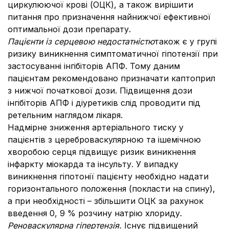
циркулюючої крові (ОЦК), а також вирішити
питання про призначення найнижчої ефективної
оптимальної дози препарату.
Пацієнти із серцевою недостатністю
також є у групі
ризику виникнення симптоматичної гіпотензії при
застосуванні інгібіторів АПФ. Тому даним
пацієнтам рекомендовано призначати каптоприл
з нижчої початкової дози. Підвищення дози
інгібіторів АПФ і діуретиків слід проводити під
ретельним наглядом лікаря.
Надмірне зниження артеріального тиску у
пацієнтів з цереброваскулярною та ішемічною
хворобою серця підвищує ризик виникнення
інфаркту міокарда та інсульту. У випадку
виникнення гіпотонії пацієнту необхідно надати
горизонтального положення (покласти на спину),
а при необхідності – збільшити ОЦК за рахунок
введення 0, 9 % розчину натрію хлориду.
Реноваскулярна гіпертензія.
Існує підвищений