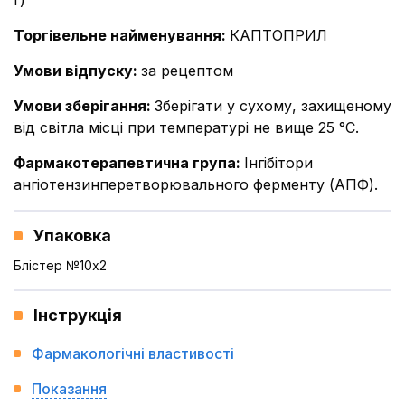
г)
Торгівельне найменування
:
КАПТОПРИЛ
Умови відпуску
:
за рецептом
Умови зберігання
:
Зберігати у сухому, захищеному
від світла місці при температурі не вище 25 °С.
Фармакотерапевтична група
:
Інгібітори
ангіотензинперетворювального ферменту (АПФ).
Упаковка
Блістер №10x2
Інструкція
Фармакологічні властивості
Показання