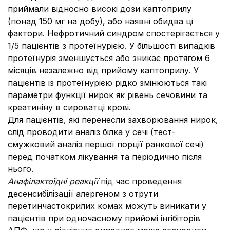
приймали відносно високі дози каптоприлу
(понад 150 мг на добу), або наявні обидва ці
фактори. Нефротичний синдром спостерігається у
1/5 пацієнтів з протеїнурією. У більшості випадків
протеїнурія зменшується або зникає протягом 6
місяців незалежно від прийому каптоприлу. У
пацієнтів із протеїнурією рідко змінюються такі
параметри функції нирок як рівень сечовини та
креатиніну в сироватці крові.
Для пацієнтів, які перенесли захворювання нирок,
слід проводити аналіз білка у сечі (тест-
смужковий аналіз першої порції ранкової сечі)
перед початком лікування та періодично після
нього.
Анафілактоїдні реакції
під час проведення
десенсибілізації алергеном з отрути
перетинчастокрилих комах можуть виникати у
пацієнтів при одночасному прийомі інгібіторів