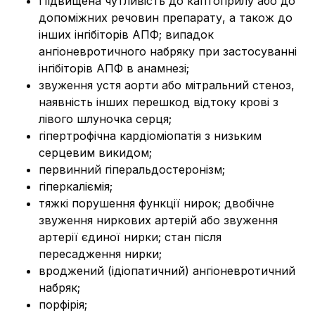
Підвищена чутливість до каптоприлу або до
допоміжних речовин препарату, а також до
інших інгібіторів АПФ; випадок
ангіоневротичного набряку при застосуванні
інгібіторів АПФ в анамнезі;
звуження устя аорти або мітральний стеноз,
наявність інших перешкод відтоку крові з
лівого шлуночка серця;
гіпертрофічна кардіоміопатія з низьким
серцевим викидом;
первинний гіперальдостеронізм;
гіперкаліємія;
тяжкі порушення функції нирок; двобічне
звуження ниркових артерій або звуження
артерії єдиної нирки; стан після
пересадження нирки;
вроджений (ідіопатичний) ангіоневротичний
набряк;
порфірія;