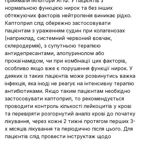
приймали інгібітори АПФ. У пацієнтів з
нормальною функцією нирок та без інших
обтяжуючих факторів нейтропенія виникає рідко.
Каптоприл слід обережно застосовувати
пацієнтам з ураженням судин при колагенозах
(наприклад, системний червоний вовчак,
склеродермія), з супутньою терапією
антидепресантами, алопуринолом або
прокаїнамідом, чи при комбінації цих факторів,
особливо якщо вже є порушення функції нирок. У
деяких із таких пацієнтів може розвинутись важка
інфекція, яка іноді не реагує на інтенсивну терапію
антибіотиками. Якщо таким пацієнтам необхідно
застосовувати каптоприл, то рекомендується
проводити контроль кількості лейкоцитів у крові
та перевіряти розгорнутий аналіз крові до початку
лікування, через кожні 2 тижні протягом перших 3-
х місяців лікування та періодично після цього. Для
пацієнтів слід провести інструктаж щодо