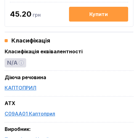
45.20
Купити
грн
Класифікація
Класифікація еквівалентності
N/A
Діюча речовина
КАПТОПРИЛ
ATX
C09AA01 Каптоприл
Виробник
: