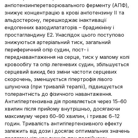
ангіотензинперетворювального ферменту (АПФ),
знижує концентрацію в крові ангіотензину II та
альдостерону, перешкоджає інактивації
ендогенних вазодилататорів – брадикініну і
простагландину Е2. Унаслідок цього поступово
знижуються артеріальний тиск, загальний
периферичний опір судин, пост- і
переднавантаження на серце, тиск у малому колі
кровообігу та опір легеневих судин, збільшується
серцевий викид без зміни частоти серцевих
скорочень, зменшується гіпертрофія лівого
шлуночка (при тривалій терапії), підвищується
толерантність до фізичного навантаження.
Антигіпертензивна дія проявляється через 15‒60
хвилин після прийому внутрішньо, досягаючи
максимуму через 60‒90 хвилин, і триває 6‒12
годин. Тривалість антигіпертензивного ефекту
залежить від дози і досягає оптимальних значень