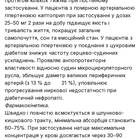
протягом кількох тижнів при постійному
застосуванні. У пацієнтів з помірною артеріальною
гіпертензією каптоприл при застосуванні у дозах
25‒50 мг 2 рази на добу підвищує якість і
тривалість життя, покращує загальне
самопочуття, сон та емоційний стан. У пацієнтів з
артеріальною гіпертензією у поєднанні з цукровим
діабетом знижує частоту серцево-судинних
ускладнень. Проявляє ангіопротекторні
властивості відносно судин мікроциркуляторного
русла, збільшує діаметр великих периферичних
артерій (з 13 % до 21 %), уповільнює
прогресування ниркової недостатності при
діабетичній нефропатії.
Фармакокінетика.
Швидко і повністю всмоктується зі шлунково-
кишкового тракту, мінімальна абсорбція становить
60‒75%. При застосуванні натще максимальна
концентрація у крові досягається через 30‒90