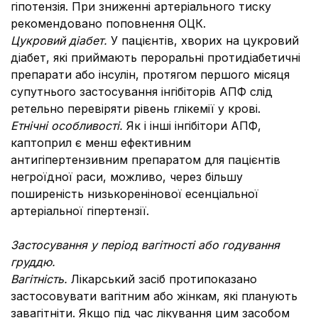
гіпотензія. При зниженні артеріального тиску
рекомендовано поповнення ОЦК.
Цукровий діабет.
У пацієнтів, хворих на цукровий
діабет, які приймають пероральні протидіабетичні
препарати або інсулін, протягом першого місяця
супутнього застосування інгібіторів АПФ слід
ретельно перевіряти рівень глікемії у крові.
Етнічні особливості.
Як і інші інгібітори АПФ,
каптоприл є менш ефективним
антигіпертензивним препаратом для пацієнтів
негроїдної раси, можливо, через більшу
поширеність низькоренінової есенціальної
артеріальної гіпертензії.
Застосування у період вагітності або годування
груддю.
Вагітність.
Лікарський засіб протипоказано
застосовувати вагітним або жінкам, які планують
завагітніти. Якщо під час лікування цим засобом