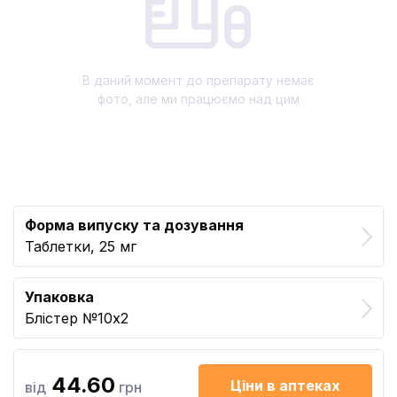
В даний момент до препарату немає
фото, але ми працюємо над цим
Форма випуску та дозування
Таблетки, 25 мг
Упаковка
Блістер №10x2
44.60
Ціни в аптеках
від
грн