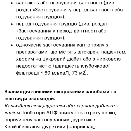
вагітність або планування вагітності (див.
розділ «Застосування у період вагітності або
годування груддю»);
період годування груддю (див. розділ
«Застосування у період вагітності або
годування груддю»);
одночасне застосування каптоприлу з
препаратами, що містять аліскірен, пацієнтам,
хворим на цукровий діабет або з нирковою
недостатністю (швидкість клубочкової
фільтрації ˂ 60 мл/хв/1, 73 м2).
Взаємодія з іншими лікарськими засобами та
інші види взаємодій.
Калійзберігаючі діуретики або харчові добавки з
калієм.
Інгібітори АПФ знижують втрату калію,
спричинену застосуванням діуретиків.
Калійзберігаючі діуретики (наприклад,