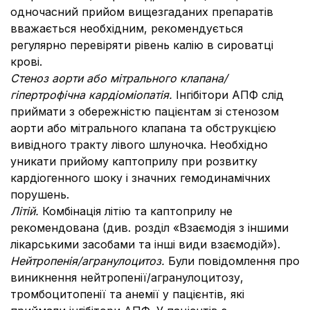
одночасний прийом вищезгаданих препаратів
вважається необхідним, рекомендується
регулярно перевіряти рівень калію в сироватці
крові.
Стеноз аорти або мітрального клапана/
гіпертрофічна кардіоміопатія.
Інгібітори АПФ слід
приймати з обережністю пацієнтам зі стенозом
аорти або мітрального клапана та обструкцією
вивідного тракту лівого шлуночка. Необхідно
уникати прийому каптоприлу при розвитку
кардіогенного шоку і значних гемодинамічних
порушень.
Літій.
Комбінація літію та каптоприлу не
рекомендована (див. розділ «Взаємодія з іншими
лікарськими засобами та інші види взаємодій»).
Нейтропенія/агранулоцитоз.
Були повідомлення про
виникнення нейтропенії/агранулоцитозу,
тромбоцитопенії та анемії у пацієнтів, які