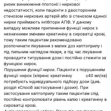
ризик виникнення гіпотонії і ниркової
недостатності, коли пацієнти з двостороннім
стенозом ниркових артерій або зі стенозом єдиної
нирки приймають інгібітори АПФ. У даному
випадку можливе припинення функції нирок з
незначними змінами креатиніну в сироватці крові,
тому таким пацієнтам рекомендовано
розпочинати лікування з малих доз каптоприлу і
під пильним наглядом лікаря, а під час лікування
проводити титрування дози і постійно стежити за
функцією нирок.
Порушення функції нирок.
Пацієнти з порушенням
функції нирок (кліренс креатиніну ≤40 мл/хв)
потребують індивідуального підбору дози (див.
розділ «Спосіб застосування і дози»). При
застосуванні каптоприлу таким пацієнтам слід
постійно контролювати рівень калію і креатиніну в
сироватці крові.