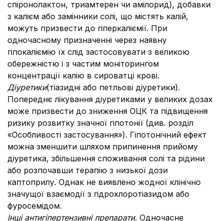
спіронолактон, триамтерен чи амілорид), добавки
з калієм або замінники солі, що містять калій,
можуть призвести до гіперкаліємії. При
одночасному призначенні через наявну
гіпокаліємію їх слід застосовувати з великою
обережністю і з частим моніторингом
концентрації калію в сироватці крові.
Діуретики
(тіазидні або петльові діуретики).
Попереднє лікування діуретиками у великих дозах
може призвести до зниження ОЦК та підвищення
ризику розвитку значної гіпотонії (див. розділ
«Особливості застосування»). Гіпотонічний ефект
можна зменшити шляхом припинення прийому
діуретика, збільшення споживання солі та рідини
або розпочавши терапію з низької дози
каптоприлу. Однак не виявлено жодної клінічно
значущої взаємодії з гідрохлоротіазидом або
фуросемідом.
Інші антигіпертензивні препарати.
Одночасне