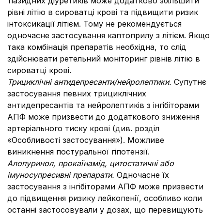
тіазидних діуретиків може додатково збільшити
рівні літію в сироватці крові та підвищити ризик
інтоксикації літієм. Тому не рекомендується
одночасне застосування каптоприлу з літієм. Якщо
така комбінація препаратів необхідна, то слід
здійснювати ретельний моніторинг рівнів літію в
сироватці крові.
Трициклічні антидепресанти/нейролептики.
Супутнє
застосування певних трициклічних
антидепресантів та нейролептиків з інгібіторами
АПФ може призвести до додаткового зниження
артеріального тиску крові (див. розділ
«Особливості застосування»). Можливе
виникнення постуральної гіпотензії.
Алопуринол, прокаїнамід, цитостатичні або
імуносупресивні препарати.
Одночасне їх
застосування з інгібіторами АПФ може призвести
до підвищення ризику лейкопенії, особливо коли
останні застосовували у дозах, що перевищують