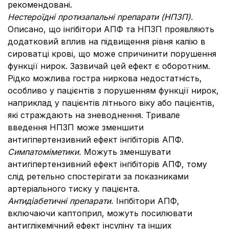
рекомендовані.
Нестероїдні протизапальні препарати (НПЗП).
Описано, що інгібітори АПФ та НПЗП проявляють
додатковий вплив на підвищення рівня калію в
сироватці крові, що може спричинити порушення
функції нирок. Зазвичай цей ефект є оборотним.
Рідко можлива гостра ниркова недостатність,
особливо у пацієнтів з порушенням функції нирок,
наприклад у пацієнтів літнього віку або пацієнтів,
які страждають на зневоднення. Тривале
введення НПЗП може зменшити
антигіпертензивний ефект інгібіторів АПФ.
Симпатоміметики.
Можуть зменшувати
антигіпертензивний ефект інгібіторів АПФ, тому
слід ретельно спостерігати за показниками
артеріального тиску у пацієнта.
Антидіабетичні препарати.
Інгібітори АПФ,
включаючи каптоприл, можуть посилювати
антиглікемічний ефект інсуліну та інших