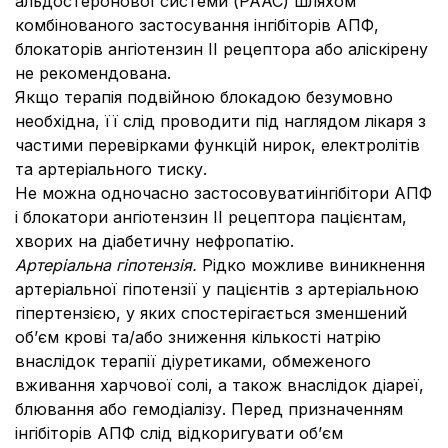
альдостеронової системи (РААС) шляхом
комбінованого застосування інгібіторів АПФ,
блокаторів ангіотензин ІІ рецептора або аліскірену
не рекомендована.
Якщо терапія подвійною блокадою безумовно
необхідна, її слід проводити під наглядом лікаря з
частими перевірками функцій нирок, електролітів
та артеріального тиску.
Не можна одночасно застосовуватиінгібітори АПФ
і блокатори ангіотензин ІІ рецептора пацієнтам,
хворих на діабетичну нефропатію.
Артеріальна гіпотензія.
Рідко можливе виникнення
артеріальної гіпотензії у пацієнтів з артеріальною
гіпертензією, у яких спостерігається зменшений
об’єм крові та/або зниження кількості натрію
внаслідок терапії діуретиками, обмеженого
вживання харчової солі, а також внаслідок діареї,
блювання або гемодіалізу. Перед призначенням
інгібіторів АПФ слід відкоригувати об’єм