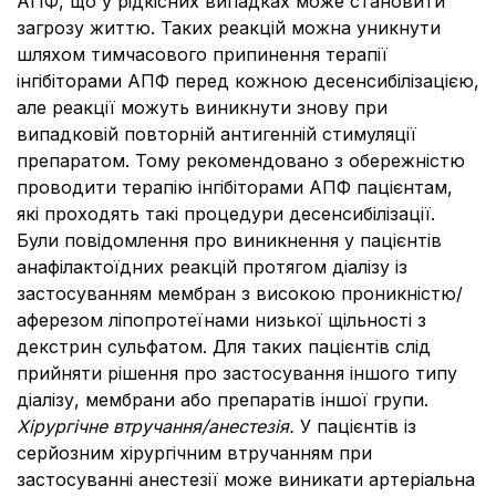
АПФ, що у рідкісних випадках може становити
загрозу життю. Таких реакцій можна уникнути
шляхом тимчасового припинення терапії
інгібіторами АПФ перед кожною десенсибілізацією,
але реакції можуть виникнути знову при
випадковій повторній антигенній стимуляції
препаратом. Тому рекомендовано з обережністю
проводити терапію інгібіторами АПФ пацієнтам,
які проходять такі процедури десенсибілізації.
Були повідомлення про виникнення у пацієнтів
анафілактоїдних реакцій протягом діалізу із
застосуванням мембран з високою проникністю/
аферезом ліпопротеїнами низької щільності з
декстрин сульфатом. Для таких пацієнтів слід
прийняти рішення про застосування іншого типу
діалізу, мембрани або препаратів іншої групи.
Хірургічне втручання/анестезія.
У пацієнтів із
серйозним хірургічним втручанням при
застосуванні анестезії може виникати артеріальна