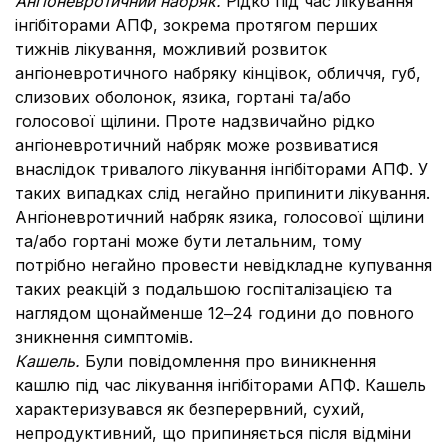
Ангіоневротичний набряк.
Рідко під час лікування
інгібіторами АПФ, зокрема протягом перших
тижнів лікування, можливий розвиток
ангіоневротичного набряку кінцівок, обличчя, губ,
слизових оболонок, язика, гортані та/або
голосової щілини. Проте надзвичайно рідко
ангіоневротичний набряк може розвиватися
внаслідок тривалого лікування інгібіторами АПФ. У
таких випадках слід негайно припинити лікування.
Ангіоневротичний набряк язика, голосової щілини
та/або гортані може бути летальним, тому
потрібно негайно провести невідкладне купування
таких реакцій з подальшою госпіталізацією та
наглядом щонайменше 12‒24 години до повного
зникнення симптомів.
Кашель.
Були повідомлення про виникнення
кашлю під час лікування інгібіторами АПФ. Кашель
характеризувався як безперервний, сухий,
непродуктивний, що припиняється після відміни