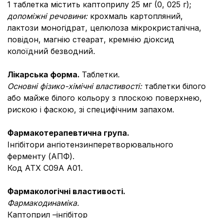
1 таблетка містить каптоприлу 25 мг (0, 025 г);
допоміжні речовини:
крохмаль картопляний,
лактози моногідрат, целюлоза мікрокристалічна,
повідон, магнію стеарат, кремнію діоксид
колоїдний безводний
.
Лiкарська форма.
Таблетки.
Основні фізико-хімічні властивості:
таблетки білого
або майже білого кольору з плоскою поверхнею,
рискою і фаскою, зі специфічним запахом.
Фармакотерапевтична група.
Інгібітори ангіотензинперетворювального
ферменту (АПФ).
Код АТХ С09А А01.
Фармакологічні властивості.
Фармакодинаміка.
Каптоприл –інгібітор