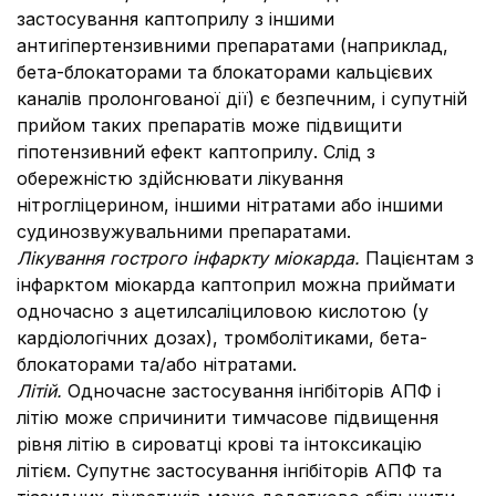
застосування каптоприлу з іншими
антигіпертензивними препаратами (наприклад,
бета-блокаторами та блокаторами кальцієвих
каналів пролонгованої дії) є безпечним, і супутній
прийом таких препаратів може підвищити
гіпотензивний ефект каптоприлу. Слід з
обережністю здійснювати лікування
нітрогліцерином, іншими нітратами або іншими
судинозвужувальними препаратами.
Лікування гострого інфаркту міокарда.
Пацієнтам з
інфарктом міокарда каптоприл можна приймати
одночасно з ацетилсаліциловою кислотою (у
кардіологічних дозах), тромболітиками, бета-
блокаторами та/або нітратами.
Літій.
Одночасне застосування інгібіторів АПФ і
літію може спричинити тимчасове підвищення
рівня літію в сироватці крові та інтоксикацію
літієм. Супутнє застосування інгібіторів АПФ та