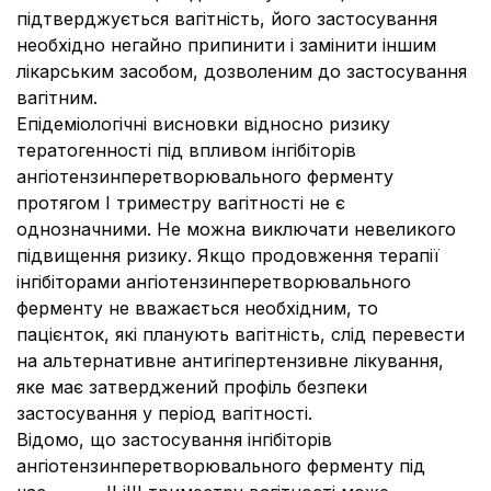
підтверджується вагітність, його застосування
необхідно негайно припинити і замінити іншим
лікарським засобом, дозволеним до застосування
вагітним.
Епідеміологічні висновки відносно ризику
тератогенності під впливом інгібіторів
ангіотензинперетворювального ферменту
протягом І триместру вагітності не є
однозначними. Не можна виключати невеликого
підвищення ризику. Якщо продовження терапії
інгібіторами ангіотензинперетворювального
ферменту не вважається необхідним, то
пацієнток, які планують вагітність, слід перевести
на альтернативне антигіпертензивне лікування,
яке має затверджений профіль безпеки
застосування у період вагітності.
Відомо, що застосування інгібіторів
ангіотензинперетворювального ферменту під