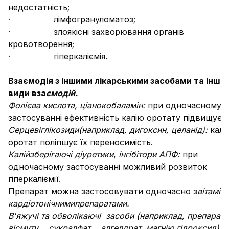
недостатність;
· лімфогрануломатоз;
· злоякісні захворювання органів
кровотворення;
· гіперкаліємія.
Взаємодія з іншими лікарськими засобами та інші
види вза
ємодій.
Фолієва кислота,
ціанокобаламін:
при одночасному
застосуванні ефективність калію оротату підвищуєть
Серцеві
глікозиди
(наприклад, дигоксин, целанід):
калі
оротат поліпшує їх переносимість.
Калійзберігаючі діуретики
,
інгібітори АПФ:
при
одночасному застосуванні можливий розвиток
гіперкаліємії.
Препарат можна застосовувати одночасно з
вітамін
кардіотонічними
препаратами.
В'яжучі та
обволікаючі
засоби (наприклад, препарати
вісмуту,
сукралфат,
алгелдрат, магнію
гідроксид):