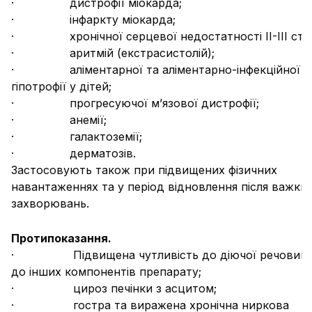
· дистрофії міокарда;
· інфаркту міокарда;
· хронічної серцевої недостатності II-III стад
· аритмій (екстрасистолій);
· аліментарної та аліментарно-інфекційної
гіпотрофії у дітей;
· прогресуючої м’язової дистрофії;
· анемії;
· галактоземії;
· дерматозів.
Застосовують також при підвищених фізичних
навантаженнях та у період відновлення після важки
захворювань.
Протипоказання.
· Підвищена чутливість до діючої речовини
до інших компонентів препарату;
· цироз печінки з асцитом;
· гостра та виражена хронічна ниркова