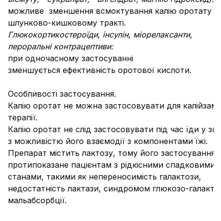
можливе зменшення всмоктування калію оротату у
шлунково-кишковому тракті.
Глюкокортикостероїди
,
інсулін
,
міорелаксанти
,
пероральні
контрацептиви:
при одночасному застосуванні
зменшується ефективність оротової кислоти.
Особливості застосування.
Калію оротат не можна застосовувати для калійзамі
терапії.
Калію оротат не слід застосовувати під час їди у зв'
з можливістю його взаємодії з компонентами їжі.
Препарат містить лактозу, тому його застосування
протипоказане пацієнтам з рідкісними спадковими
станами, такими як непереносимість галактози,
недостатність лактази, синдромом глюкозо-галакто
мальабсорбції.