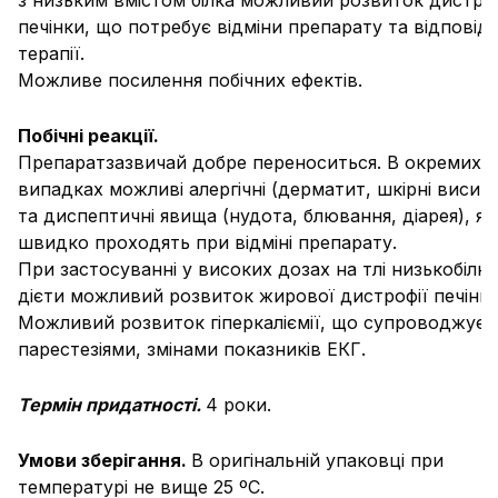
з низьким вмістом білка можливий розвиток дистроф
печінки, що потребує відміни препарату та відповід
терапії.
Можливе посилення побічних ефектів.
Побічні реакції.
Препарат
зазвичай добре переноситься. В окремих
випадках можливі алергічні (дерматит, шкірні висип
та диспептичні явища (нудота, блювання, діарея), які
швидко проходять при відміні препарату.
При застосуванні у високих дозах на тлі низькобілко
дієти можливий розвиток жирової дистрофії печінки
Можливий розвиток гіперкаліємії, що супроводжуєт
парестезіями, змінами показників ЕКГ.
Термін придатності.
4 роки.
Умови зберігання.
В оригінальній упаковці при
температурі не вище 25 ºС.