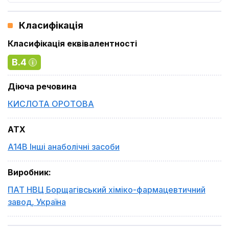
Класифікація
Класифікація еквівалентності
B.4
Діюча речовина
КИСЛОТА ОРОТОВА
ATX
A14B Інші анаболічні засоби
Виробник
:
ПАТ НВЦ Борщагівський хіміко-фармацевтичний
завод
,
Україна