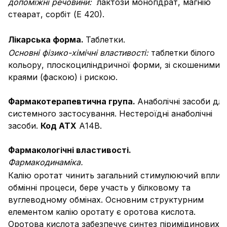
допоміжні речовини:
лактози моногідрат, магнію
стеарат, сорбіт (Е 420).
Лікарська форма.
Таблетки.
Основні фізико-хімічні властивості:
таблетки білого
кольору, плоскоциліндричної форми, зі скошеними
краями (фаскою) і рискою.
Фармакотерапевтична група.
Анаболічні засоби для
системного застосування.
Нестероїдні анаболічні
засоби.
Код АТХ
А14В.
Фармакологічні властивості.
Фармакодинаміка.
Калію оротат чинить загальний стимулюючий вплив
обмінні процеси, бере участь у білковому та
вуглеводному обмінах. Основним структурним
елементом калію оротату є оротова кислота.
Оротова кислота забезпечує синтез піримідинових