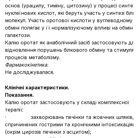
основ (урацилу, тиміну, цитозину) у процесі синтез
нуклеїнових кислот, які беруть участь у синтезі білк
молекул. Участь оротової кислоти у вуглеводному
обміні полягає у її нормалізуючому впливі на обмін
галактози.
Калію оротат як анаболічний засіб застосовують для
відновлення порушень білкового обміну та стимуляці
процесів метаболізму.
Фармакокінетика.
Не досліджувалася.
Клінічні характеристики.
Показання.
Калію оротат застосовують у складі комплексної
терапії:
· захворювань печінки та жовчних шляхів,
спричинених гострими та хронічними інтоксикаціям
(окрім цирозів печінки з асцитом);