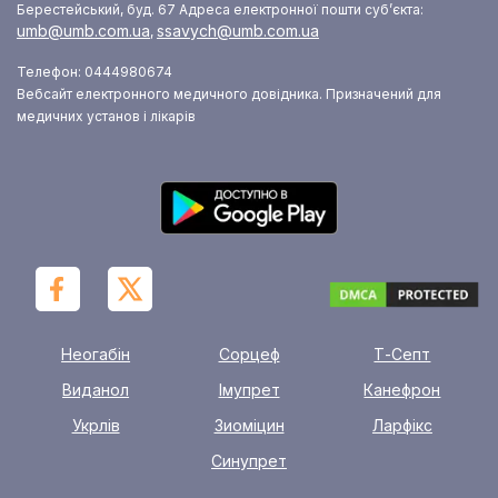
Берестейський, буд. 67
Адреса електронної пошти суб’єкта:
umb@umb.com.ua
ssavych@umb.com.ua
,
Телефон: 0444980674
Вебсайт електронного медичного довідника. Призначений для
медичних установ і лікарів
Неогабін
Сорцеф
Т-Септ
Виданол
Імупрет
Канефрон
Укрлів
Зиоміцин
Ларфікс
Синупрет