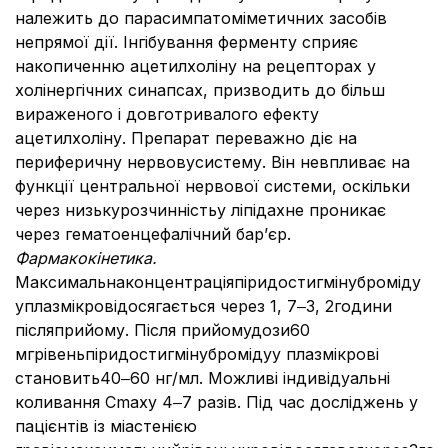
належить до парасимпатоміметичних засобів
непрямої дії. Інгібування ферменту сприяє
накопиченню ацетилхоліну на рецепторах у
холінергічних синапсах, призводить до більш
вираженого і довготривалого ефекту
ацетилхоліну. Препарат переважно діє на
периферичну нервовусистему. Він невпливає на
функції центральної нервової системи, оскільки
через низькурозчинністьу ліпідахне проникає
через гематоенцефалічний бар’єр.
Фармакокінетика
.
Максимальнаконцентраціяпіридостигмінуброміду
уплазмікровідосягається через 1, 7‒3, 2години
післяприйому. Після прийомудози60
мгрівеньпіридостигмінубромідуу плазмікрові
становить40‒60 нг/мл. Можливі індивідуальні
коливання Cmaxу 4‒7 разів. Під час досліджень у
пацієнтів із міастенією