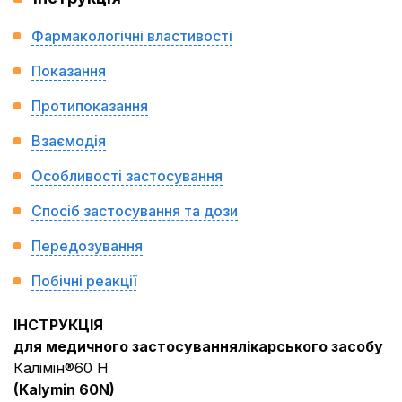
Фармакологічні властивості
Показання
Протипоказання
Взаємодія
Особливості застосування
Спосіб застосування та дози
Передозування
Побічні реакції
ІНСТРУКЦІЯ
для медичного застосування
лікарського засобу
Калімін®60 Н
(
Kalymin
60
N
)