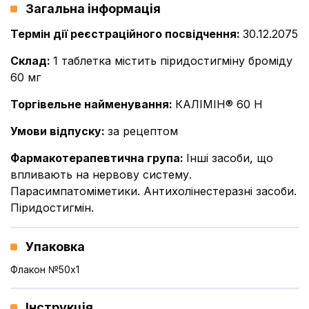
Загальна інформація
Термін дії реєстраційного посвідчення
:
30.12.2075
Склад
:
1 таблетка мiстить пiридостигмiну бромiду
60 мг
Торгівельне найменування
:
КАЛІМІН® 60 Н
Умови відпуску
:
за рецептом
Фармакотерапевтична група
:
Інші засоби, що
впливають на нервову систему.
Парасимпатоміметики. Антихолінестеразні засоби.
Піридостигмін.
Упаковка
Флакон №50x1
Інструкція