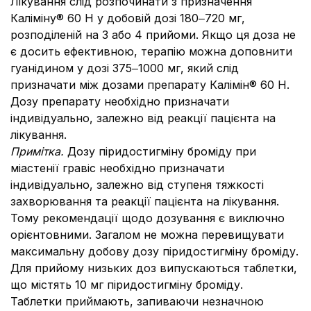
Лікування слід розпочинати з призначення
Каліміну® 60 Н у добовій дозі 180‒720 мг,
розподіленій на 3 або 4 прийоми. Якщо ця доза не
є досить ефективною, терапію можна доповнити
гуанідином у дозі 375‒1000 мг, який слід
призначати між дозами препарату Калімін® 60 Н.
Дозу препарату необхідно призначати
індивідуально, залежно від реакції пацієнта на
лікування.
Примітка.
Дозу піридостигміну броміду при
міастенії гравіс необхідно призначати
індивідуально, залежно від ступеня тяжкості
захворювання та реакції пацієнта на лікування.
Тому рекомендації щодо дозування є виключно
орієнтовними. Загалом не можна перевищувати
максимальну добову дозу піридостигміну броміду.
Для прийому низьких доз випускаються таблетки,
що містять 10 мг піридостигміну броміду.
Таблетки приймають, запиваючи незначною