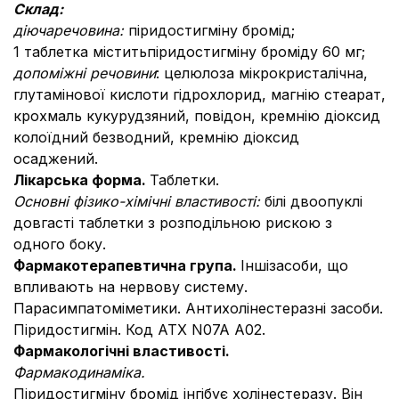
C
клад
:
д
іюча
речовина:
пiридостигмiну бромiд;
1 таблетка мiститьпiридостигмiну бромiду 60 мг;
допоміжні речовини
: целюлоза мікрокристалічна,
глутамінової кислоти гідрохлорид, магнію стеарат,
крохмаль кукурудзяний, повідон, кремнію діоксид
колоїдний безводний, кремнію діоксид
осаджений.
Лікарська ф
орма.
Таблетки.
Основні фізико-хімічні властивості:
білі двоопуклі
довгасті таблетки з розподільною рискою з
одного боку.
Фармакотерапевтична група.
Іншізасоби, що
впливають на нервову систему.
Парасимпатоміметики. Антихолінестеразні засоби.
Піридостигмін. Код АТХ N07A A02.
Фармакологічні властивості.
Фармакодинаміка.
Піридостигміну бромід інгібує холінестеразу. Він