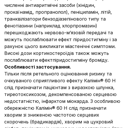
численні антиаритмічні засоби (хінідин,
прокаїнамід, пропранолол), пеніциламін, літій,
транквілізатори бензодіазепінового типу та
фенотіазини (наприклад хлорпромазин)
перешкоджають нервово-м’язовій передачі та
можуть послаблювати ефект піридостигміну і за
рахунок цього викликати міастенічні симптоми.
Високі дози кортикостероїдів також можуть
послаблювати ефектпiридостигмiну бромiду.
Особливості застосування.
Тiльки пiсля ретельного оцінювання ризику та
очiкуваного сприятливого ефекту Калiмiн® 60 Н
слід призначати пацієнтам з виразкою шлунка,
тиреотоксикозом, декомпенсованою серцевою
недостатнiстю, iнфарктом мiокарда. З особливою
обережнiстю Калiмiн® 60 Н слід призначати
хворим зi зниженою частотою серцевих
скорочень (брадикардiя), хворим на цукровий