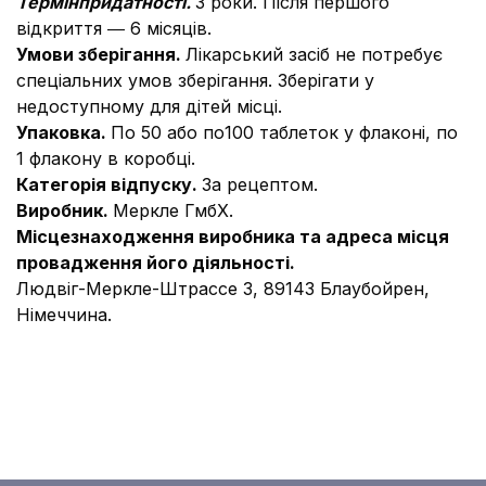
Т
ермін
придатності.
3 роки. Після першого
відкриття ― 6 місяців.
Умови зберігання.
Лікарський засіб не потребує
спеціальних умов зберігання.
Зберігати у
недоступному для дітей місці.
Упаковка.
По 50 або по100 таблеток у флаконі, по
1 флакону в коробці.
Категорія відпуску.
За рецептом.
Виробник.
Меркле ГмбХ.
Місцезнаходження виробника та адреса місця
провадження його діяльності.
Людвіг-Меркле-Штрассе 3, 89143 Блаубойрен,
Німеччина.