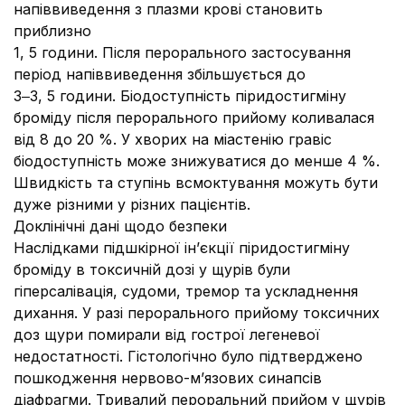
напіввиведення з плазми крові становить
приблизно
1, 5 години. Після перорального застосування
період напіввиведення збільшується до
3‒3, 5 години. Біодоступність піридостигміну
броміду після перорального прийому коливалася
від 8 до 20 %. У хворих на міастенію гравіс
біодоступність може знижуватися до менше 4 %.
Швидкість та ступінь всмоктування можуть бути
дуже різними у різних пацієнтів.
Доклінічні дані щодо безпеки
Наслідками підшкірної ін’єкції піридостигміну
броміду в токсичній дозі у щурів були
гіперсалівація, судоми, тремор та ускладнення
дихання. У разі перорального прийому токсичних
доз щури помирали від гострої легеневої
недостатності. Гістологічно було підтверджено
пошкодження нервово-м’язових синапсів
діафрагми. Тривалий пероральний прийом у щурів