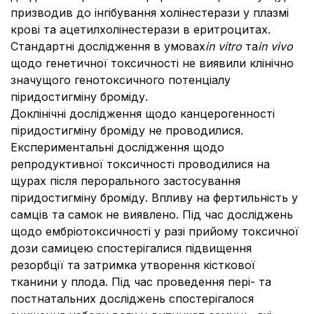
призводив до інгібування холінестерази у плазмі
крові та ацетилхолінестерази в еритроцитах.
Стандартні дослідження в умовах
in vitro
та
in vivo
щодо генетичної токсичності не виявили клінічно
значущого генотоксичного потенціалу
піридостигміну броміду.
Доклінічні дослідження щодо канцерогенності
піридостигміну броміду не проводилися.
Експериментальні дослідження щодо
репродуктивної токсичності проводилися на
щурах після перорального застосування
піридостигміну броміду. Впливу на фертильність у
самців та самок не виявлено. Під час досліджень
щодо ембріотоксичності у разі прийому токсичної
дози самицею спостерігалися підвищення
резорбції та затримка утворення кісткової
тканини у плода. Під час проведення пері- та
постнатальних досліджень спостерігалося