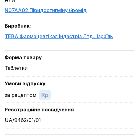
N07AA02 Піридостигміну бромід
Виробник
:
ТЕВА Фармацевтікал Індастріз Лтд.
,
Ізраїль
Форма товару
Таблетки
Умови відпуску
Rp
за рецептом
Реєстраційне посвідчення
UA/9462/01/01