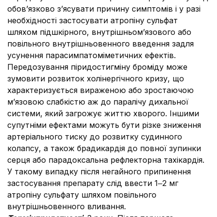
обов’язково з’ясувати причину симптомів і у разі
необхідності застосувати атропіну сульфат
шляхом підшкірного, внутрішньом’язового або
повільного внутрішньовенного введення задля
усунення парасимпатоміметичних ефектів.
Передозування піридостигміну броміду може
зумовити розвиток холінергічного кризу, що
характеризується вираженою або зростаючою
м’язовою слабкiстю аж до паралічу дихальної
системи, який загрожує життю хворого. Іншими
супутніми ефектами можуть бути різке зниження
артеріального тиску до розвитку судинного
колапсу, а також брадикардія до повної зупинки
серця або парадоксальна рефлекторна тахікардія.
У такому випадку після негайного припинення
застосування препарату слід ввести 1‒2 мг
атропіну сульфату шляхом повільного
внутрішньовенного вливання.