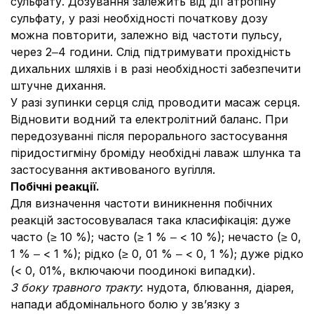
сульфату. Дозування залежить від дії атропіну
сульфату, у разі необхідності початкову дозу
можна повторити, залежно від частоти пульсу,
через 2‒4 години. Слід підтримувати прохідність
дихальних шляхів і в разі необхідності забезпечити
штучне дихання.
У разі зупинки серця слід проводити масаж серця.
Відновити водний та електролітний баланс. При
передозуванні після перорального застосування
пiридостигмiну бромiду необхідні лаваж шлунка та
застосування активованого вугілля.
Побічні реакції.
Для визначення частоти виникнення побічних
реакцій застосовувалася така класифікація: дуже
часто (≥ 10 %); часто (≥ 1 % ‒ < 10 %); нечасто (≥ 0,
1 % ‒ < 1 %); рідко (≥ 0, 01 % ‒ < 0, 1 %); дуже рідко
(< 0, 01%, включаючи поодинокі випадки).
З боку травного тракту
: нудота, блювання, діарея,
напади абдомінального болю у зв’язку з