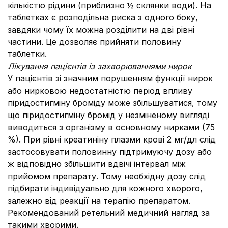
кількістю рідини (приблизно ½ склянки води). На
таблетках є розподільна риска з одного боку,
завдяки чому їх можна розділити на дві рівні
частини. Це дозволяє прийняти половину
таблетки.
Лiкування пацієнтів iз захворюваннями нирок
У пацієнтів зі значним порушенням функції нирок
або нирковою недостатністю період впливу
піридостигміну броміду може збільшуватися, тому
що пiридостигмiну бромiд у незмiненому виглядi
виводиться з органiзму в основному нирками (75
%). При рівні креатиніну плазми крові 2 мг/дл слід
застосовувати половинну підтримуючу дозу або
ж відповідно збільшити вдвічі інтервал між
прийомом препарату. Тому необхiдну дозу слід
пiдбирати iндивiдуально для кожного хворого,
залежно вiд реакції на терапію препаратом.
Рекомендований ретельний медичний нагляд за
такими хворими.