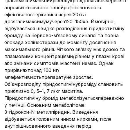
гравісмаксимальнийрівеньукровідосягавсячерез3год
апрояви клінічного танейрофізіологічного
ефектівспостерігалися через 30хв і
досягалимаксимумучерез120‒150хв. Ймовірно,
відбувається швидке розподілення піридостигміну
броміду на нервово-м’язовому синапсі та повна
блокада холінестерази до моменту досягнення
максимального рівня. Чіткого зв’язку між дозою та
плазмовими концентраціями/рівнем у плазмі крові
або змінами симптомів міастенії немає. Однак
прирівняхпонад 100 нг/
млефективністьпрепаратуне зростає.
Об’ємрозподілу піридостигмінуброміду становить
приблизно 0, 5‒1, 7 л/кг маситіла.
Піридостигміну бромід метаболізуєтьсяпереважно
у печінці. Основним метаболітомє
3-гідрокси-N-метилпіридин. Виведення
відбувається головним чином нирками, після
внутрішньовенного введення період