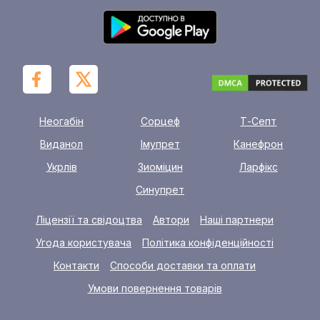
Неогабін
Сорцеф
Т-Септ
Виданол
Імупрет
Канефрон
Укрлів
Зиоміцин
Ларфікс
Синупрет
Ліцензії та свідоцтва
Автори
Наші партнери
Угода користувача
Політика конфіденційності
Контакти
Способи доставки та оплати
Умови повернення товарів