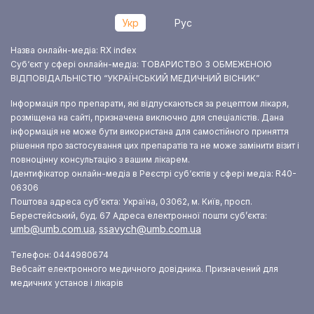
Укр
Рус
Назва онлайн-медіа: RX index
Суб‘єкт у сфері онлайн-медіа: ТОВАРИСТВО З ОБМЕЖЕНОЮ
ВІДПОВІДАЛЬНІСТЮ “УКРАЇНСЬКИЙ МЕДИЧНИЙ ВІСНИК”
Інформація про препарати, які відпускаються за рецептом лікаря,
розміщена на сайті, призначена виключно для спеціалістів. Дана
інформація не може бути використана для самостійного приняття
рішення про застосування цих препаратів та не може замінити візит і
повноцінну консультацію з вашим лікарем.
Ідентифікатор онлайн-медіа в Реєстрі суб‘єктів у сфері медіа: R40-
06306
Поштова адреса суб‘єкта: Україна, 03062, м. Київ, просп.
Берестейський, буд. 67
Адреса електронної пошти суб’єкта:
umb@umb.com.ua
ssavych@umb.com.ua
,
Телефон: 0444980674
Вебсайт електронного медичного довідника. Призначений для
медичних установ і лікарів