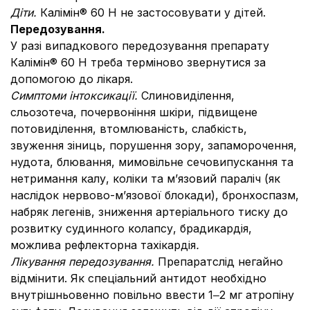
Діти.
Калiмiн® 60 Н не застосовувати у дітей.
Передозування.
У разі випадкового передозування препарату
Калiмiн® 60 Н треба термiново звернутися за
допомогою до лiкаря.
Симптоми інтоксикації.
Слиновиділення,
сльозотеча, почервоніння шкіри, підвищене
потовиділення, втомлюваність, слабкість,
звуження зіниць, порушення зору, запаморочення,
нудота, блювання, мимовільне сечовипускання та
нетримання калу, коліки та м’язовий параліч (як
наслідок нервово-м’язової блокади), бронхоспазм,
набряк легенів, зниження артеріального тиску до
розвитку судинного колапсу, брадикардія,
можлива рефлекторна тахікардія
.
Лікування передозування.
Препаратслід негайно
відмінити. Як спеціальний антидот необхідно
внутрiшньовенно повiльно ввести 1‒2 мг атропiну