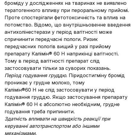
бромiду у дослідженнях на тваринах не виявлено
тератогенного впливу при пероральному прийомі.
Проте спостерігали фетотоксичність та вплив на
потомство. Відомо, що внутрішньовенне введення
антихолінестерази у період вагітності може
спричинити передчасні пологи. Ризик
передчасних пологів вищий у разі прийому
препарату Калімін® 60 Н наприкінці вагітності.
Тому в період вагітності препарат слід
застосовувати тiльки за суворих показань.
Період годування груддю
. Піридостигміну бромід
проникає у грудне молоко, тому
Калімін®60 Н не слід застосовувати у період
годування груддю. Якщо застосування препарату
Калiмiн® 60 Н є абсолютно необхідним, грудне
годування треба припинити.
Здатність впливати на швидкість реакції при
керуванні автотранспортом або іншими
механізмами.