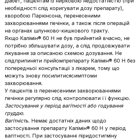
дiабет, пацієнтам із нирковою недостатністю (при
необхiдностi слід коригувати дозу препарату),
хворобою Паркінсона, перенесеними
захворюваннями печiнки, а також пiсля операцiй
на органах шлунково-кишкового тракту.
Якщо Калiмiн® 60 Н не був прийнятий вчасно, не
потрібно збільшувати дозу, а слід продовжувати
лікування за описаною схемою дозування. Не
слідприпиняти прийомпрепарату Калімін® 60 Н без
попередньої консультацiї з лiкарем, тому що
можуть знову посилитисясимптоми
захворювання.
У пацієнтів із перенесеними захворюваннями
печiнки регулярно слід контролювати її функцiю.
Застосування у період вагітності або годування
груддю.
Вагітність.
Немає достатніх даних щодо
застосування препарату Калімін® 60 Н у період
вагітності. При застосуванні пiридостигмiну