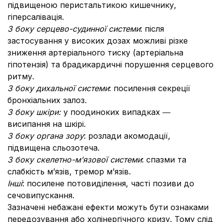
пiдвищеною перистальтикою кишечнику,
гіперсалівація.
З боку серцево-судинної системи
: після
застосування у високих дозах можливі різке
зниження артерiального тиску (артеріальна
гiпотензія) та брадикардичні порушення серцевого
ритму.
З боку дихальної системи
: посилення секрецiї
бронхiальних залоз.
З боку шкіри:
у поодиноких випадках ―
висипання на шкірі.
З боку органа зору
: розлади акомодацiї,
підвищена сльозотеча.
З боку скелетно-м’язової системи
: спазми та
слабкiсть м’язiв, тремор м’язів.
Інші
: посилене потовиділeння, часті позиви до
сечовипускання.
Зазначені небажані ефекти можуть бути ознаками
передозування або холінергічного кризу. Тому слід