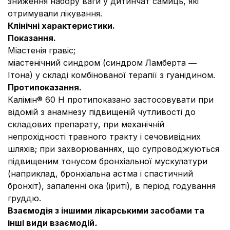
зниження набору ваги у дитинчат самиць, які
отримували лікування.
Клінічні характеристики.
Показання.
Міастенія гравіс;
міастенічний синдром (синдром Ламберта ―
Ітона) у складі комбінованої терапії з гуанідином.
Протипоказання.
Калiмiн® 60 Н протипоказано застосовувати при
вiдомiй з анамнезу пiдвищенiй чутливостi до
складових препарату, при механiчнiй
непрохiдностi травного тракту і сечовивiдних
шляхів; при захворюваннях, що супроводжуються
пiдвищеним тонусом бронхiальної мускулатури
(наприклад, бронхiальна астма i спастичний
бронхiт), запаленні ока (іриті), в період годування
груддю.
Взаємодія з іншими лікарськими засобами та
інші види взаємодій
.