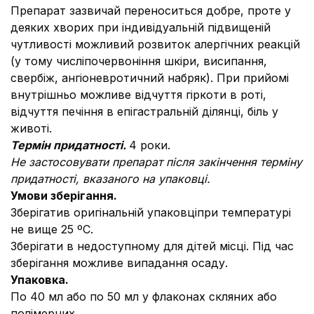
Препарат зазвичай переноситься добре, проте у
деяких хворих при індивідуальній підвищеній
чутливості можливий розвиток алергічних реакцій
(у тому числіпочервоніння шкіри, висипання,
свербіж, ангіоневротичний набряк). При прийомі
внутрішньо можливе відчуття гіркоти в роті,
відчуття печіння в епігастральній ділянці, біль у
животі.
Термін придатності.
4 роки.
Не застосовувати препарат після закінчення терміну
придатності, вказаного на упаковці.
Умови зберігання.
Зберігатив оригінальній упаковціпри температурі
не вище 25 ºС.
Зберігати в недоступному для дітей місці. Під час
зберігання можливе випадання осаду.
Упаковка.
По 40 мл або по 50 мл у флаконах скляних або
полімерних.