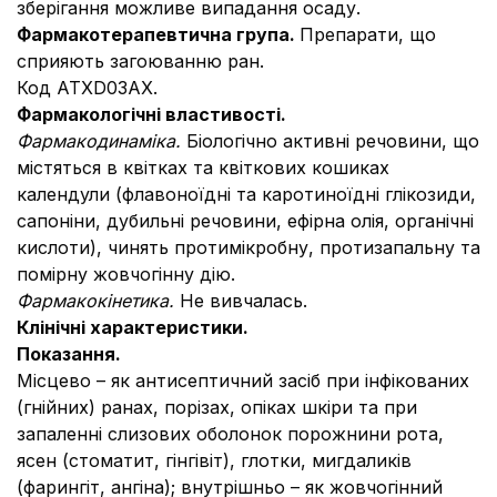
зберігання можливе випадання осаду.
Фармакотерапевтична група.
Препарати, що
сприяють загоюванню ран.
Код АТХD03АХ.
Фармакологічні властивості.
Фармакодинаміка.
Біологічно активні речовини, що
містяться в квітках та квіткових кошиках
календули (флавоноїдні та каротиноїдні глікозиди,
сапоніни, дубильні речовини, ефірна олія, органічні
кислоти), чинять протимікробну, протизапальну та
помірну жовчогінну дію.
Фармакокінетика.
Не вивчалась.
Клінічні характеристики.
Показання.
Місцево – як антисептичний засіб при інфікованих
(гнійних) ранах, порізах, опіках шкіри та при
запаленні слизових оболонок порожнини рота,
ясен (стоматит, гінгівіт), глотки, мигдаликів
(фарингіт, ангіна); внутрішньо – як жовчогінний