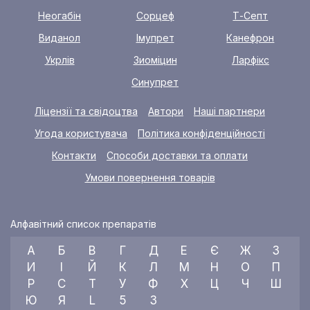
Неогабін
Сорцеф
Т-Септ
Виданол
Імупрет
Канефрон
Укрлів
Зиоміцин
Ларфікс
Синупрет
Ліцензії та свідоцтва
Автори
Наші партнери
Угода користувача
Політика конфіденційності
Контакти
Способи доставки та оплати
Умови повернення товарів
Алфавітний список препаратів
А
Б
В
Г
Д
Е
Є
Ж
З
И
І
Й
К
Л
М
Н
О
П
Р
С
Т
У
Ф
Х
Ц
Ч
Ш
Ю
Я
L
5
3