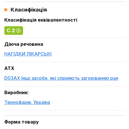
Класифікація
Класифікація еквівалентності
C.2
Діюча речовина
НАГІДКИ ЛІКАРСЬКІ
ATX
D03AX Інші засоби, які сприяють загоюванню ран
Виробник
:
Тернофарм
,
Україна
Форма товару