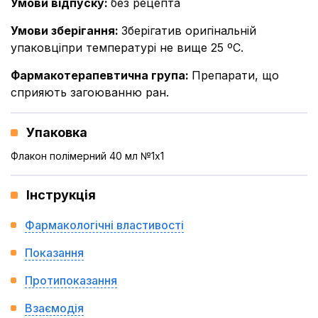
Умови відпуску
:
без рецепта
Умови зберігання
:
Зберігатив оригінальній
упаковціпри температурі не вище 25 ºС.
Фармакотерапевтична група
:
Препарати, що
сприяють загоюванню ран.
Упаковка
Флакон полімерний 40 мл №1x1
Інструкція
Фармакологічні властивості
Показання
Протипоказання
Взаємодія