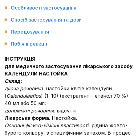
Особливості застосування
Спосіб застосування та дози
Передозування
Побічні реакції
IНСТРУКЦIЯ
для медичного застосування лікарського засобу
КАЛЕНДУЛИ НАСТОЙКА
Склад:
діюча речовина
:
настойки квітів календули
(
С
alendulae
flos
) (1: 10) (екстрагент – етанол 70 %)
40 мл або 50 мл;
допоміжні речовини
: відсутні.
Лiкарська форма.
Настойка.
Основні фізико-хімічні властивості:
рідина жовто-
бурого кольору, з специфічним запахом. В процесі