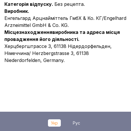
Категорія відпуску.
Без рецепта.
Виробник.
Енгельгард Арцнайміттель ГмбХ & Ко. КГ/Engelhard
Arzneimittel GmbH & Co. KG.
Місцезнаходження
виробника та адреса місця
провадження його діяльності.
Херцбергштрассе 3, 61138 Нідердорфельден,
Німеччина/ Herzbergstrasse 3, 61138
Niederdorfelden, Germany.
Укр
Рус