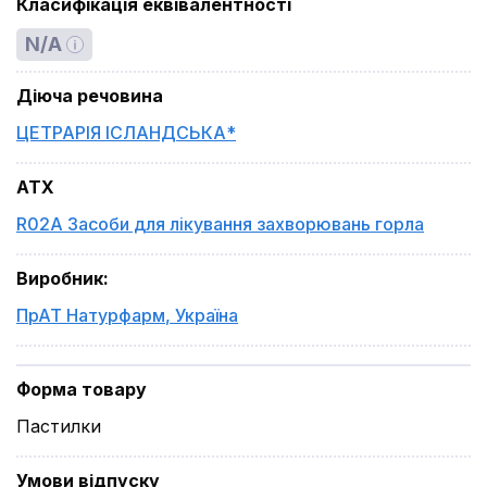
Класифікація еквівалентності
N/A
Діюча речовина
ЦЕТРАРІЯ ІСЛАНДСЬКА*
ATX
R02A Засоби для лікування захворювань горла
Виробник
:
ПрАТ Натурфарм
,
Україна
Форма товару
Пастилки
Умови відпуску