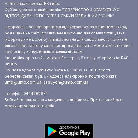
Назва онлайн-медіа: RX index
Суб‘єкт у сфері онлайн-медіа: ТОВАРИСТВО З ОБМЕЖЕНОЮ
ВІДПОВІДАЛЬНІСТЮ “УКРАЇНСЬКИЙ МЕДИЧНИЙ ВІСНИК”
Інформація про препарати, які відпускаються за рецептом лікаря,
розміщена на сайті, призначена виключно для спеціалістів. Дана
інформація не може бути використана для самостійного приняття
рішення про застосування цих препаратів та не може замінити візит і
повноцінну консультацію з вашим лікарем.
Ідентифікатор онлайн-медіа в Реєстрі суб‘єктів у сфері медіа: R40-
06306
Поштова адреса суб‘єкта: Україна, 03062, м. Київ, просп.
Берестейський, буд. 67
Адреса електронної пошти суб’єкта:
umb@umb.com.ua
ssavych@umb.com.ua
,
Телефон: 0444980674
Вебсайт електронного медичного довідника. Призначений для
медичних установ і лікарів