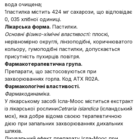
вода очищена;
1пастилка містить 424 мг сахарози, що відповідає
0, 035 хлібної одиниці.
Лікарська форма.
Пастилки.
Основні фізико-хімічні властивості:
плоскі,
нерівномірно округлі, лінзоподібні, коричнюватого
кольору, гумоподібні пастилки, допускається
присутність пухирців повітря.
Фармакотерапевтична група.
Препарати, що застосовуються при
захворюваннях горла. Код АТХ R02A.
Фармакологічні властивості.
Фармакодинаміка.
У лікарському засобі Ісла-Моос міститься екстракт
із лікарської рослини
Cetraria islandica
(ісландський
мох), яка добре відома своєю терапевтичною
дією при запальних захворюваннях дихальних
шляхів.
Лікувальний ефект препарату Ісла-Моос при