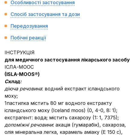
Особливості застосування
Спосіб застосування та дози
Передозування
Побічні реакції
ІНСТРУКЦІЯ
для медичного застосування лікарського засобу
ІСЛА-МООС
(
ISLA-MOOS
®
)
Склад:
діюча речовина
: водний екстракт ісландського
моху;
1пастилка містить 80 мг водного екстракту
ісландського моху (Iceland moos) (0, 4-0, 8: 1);
екстрагент: вода; містить сахарозу (1: 1, 7375);
допоміжні речовини
: акація (гуміарабік), сахароза,
олія мінеральна легка, карамель аміаку (Е 150 с),