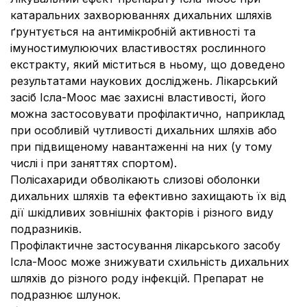
катаральних захворюваннях дихальних шляхів
ґрунтується на антимікробній активності та
імуностимулюючих властивостях рослинного
екстракту, який міститься в ньому, що доведено
результатами наукових досліджень. Лікарський
засіб Ісла-Моос має захисні властивості, його
можна застосовувати профілактично, наприклад
при особливій чутливості дихальних шляхів або
при підвищеному навантаженні на них (у тому
числі і при заняттях спортом).
Полісахариди обволікають слизові оболонки
дихальних шляхів та ефективно захищають їх від
дії шкідливих зовнішніх факторів і різного виду
подразників.
Профілактичне застосування лікарського засобу
Ісла-Моос може знижувати схильність дихальних
шляхів до різного роду інфекцій. Препарат не
подразнює шлунок.