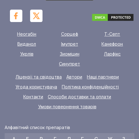
Неогабін
Сорцеф
Т-Септ
Виданол
Імупрет
Канефрон
Укрлів
Зиоміцин
Ларфікс
Синупрет
Ліцензії та свідоцтва
Автори
Наші партнери
Угода користувача
Політика конфіденційності
Контакти
Способи доставки та оплати
Умови повернення товарів
Алфавітний список препаратів