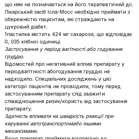
що ніяк не позначається на його терапевтичній дії.
Лікарський засіб Ісла-Мосс необхідно приймати з
обережністю пацієнтам, які страждають на
цукровий діабет.
1пастилка містить 424 мг сахарози, що відповідає
0, 035 хлібної одиниці.
Застосування у період вагітності або годування
груддю.
Відомостей про негативний вплив препарату у
періодвагітності абогодування груддю не
надходило. Спеціальних досліджень у цієї
категорії пацієнтів не проводили, тому перед
застосуванням препарату слід зважити
співвідношення ризик/користь від застосування
препарату.
Здатність впливати на швидкість реакції при
керуванні автотранспортомабо іншими
механізмами.
Якщо препарат приймати відповідно до