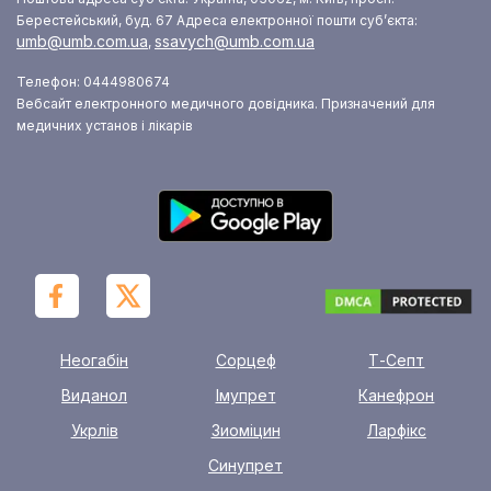
Берестейський, буд. 67
Адреса електронної пошти суб’єкта:
umb@umb.com.ua
ssavych@umb.com.ua
,
Телефон: 0444980674
Вебсайт електронного медичного довідника. Призначений для
медичних установ і лікарів
Неогабін
Сорцеф
Т-Септ
Виданол
Імупрет
Канефрон
Укрлів
Зиоміцин
Ларфікс
Синупрет