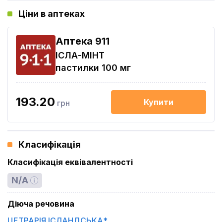
Ціни в аптеках
Aптека 911
ІСЛА-МІНТ
пастилки 100 мг
193.20
Купити
грн
Класифікація
Класифікація еквівалентності
N/A
Діюча речовина
ЦЕТРАРІЯ ІСЛАНДСЬКА*