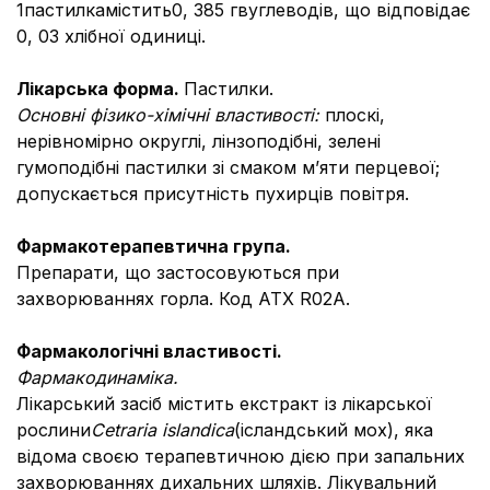
1пастилкамістить0, 385 гвуглеводів, що відповідає
0, 03 хлібної одиниці.
Лікарська форма.
Пастилки.
Основні фізико-хімічні властивості:
плоскі,
нерівномірно округлі, лінзоподібні, зелені
гумоподібні пастилки зі смаком м’яти перцевої;
допускається присутність пухирців повітря.
Фармакотерапевтична група.
Препарати, що застосовуються при
захворюваннях горла. Код АТХ R02A.
Фармакологічні властивості.
Фармакодинаміка.
Лікарський засіб містить екстракт із лікарської
рослини
Cetraria islandica
(ісландський мох), яка
відома своєю терапевтичною дією при запальних
захворюваннях дихальних шляхів. Лікувальний