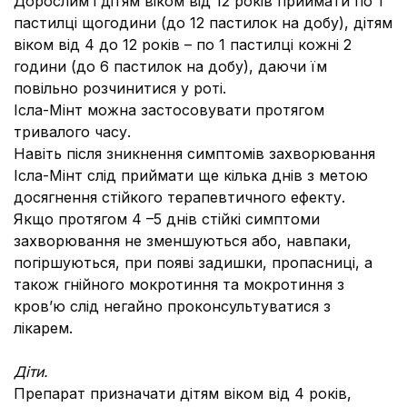
Дорослим і дітям віком від 12 років приймати по 1
пастилці щогодини (до 12 пастилок на добу), дітям
віком від 4 до 12 років – по 1 пастилці кожні 2
години (до 6 пастилок на добу), даючи їм
повільно розчинитися у роті.
Ісла-Мінт можна застосовувати протягом
тривалого часу.
Навіть після зникнення симптомів захворювання
Ісла-Мінт слід приймати ще кілька днів з метою
досягнення стійкого терапевтичного ефекту.
Якщо протягом 4 –5 днів стійкі симптоми
захворювання не зменшуються або, навпаки,
погіршуються, при появі задишки, пропасниці, а
також гнійного мокротиння та мокротиння з
кров’ю слід негайно проконсультуватися з
лікарем.
Діти.
Препарат призначати дітям віком від 4 років,