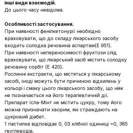
інші види взаємодій.
До цього часу невідома.
Особливості застосування.
При наявності фенілкетонурії необхідно
враховувати, що до складу лікарського засобу
входить солодка речовина аспартам(E 951).
При наявності непереносимості фруктози слід
враховувати, що лікарський засіб містить солодку
речовину сорбіт (E 420).
Рослинні екстракти, що містяться у лікарському
засобі, іноді можуть бути причиною відхилень у
кольорі і смаку цього лікарського засобу, що ніяк
не позначається на його терапевтичній дії.
Препарат Ісла-Мінт не містить цукру, тому його
можна призначати хворим, які страждають на
цукровий діабет.
1 пастилка відповідає 0, 03 хлібної одиниці =0, 385
гвуглеводів.