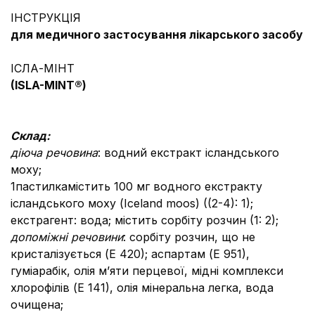
ІНСТРУКЦІЯ
для медичного застосування лікарського засобу
ІСЛА-МІНТ
(
ISLA-MINT
®
)
Склад:
діюча речовина
:
водний екстракт ісландського
моху;
1пастилкамістить 100 мг водного екстракту
ісландського моху (Iceland moos) ((2-4): 1);
екстрагент: вода; містить сорбіту розчин (1: 2);
допоміжні речовини
: сорбіту розчин, що не
кристалізується (Е 420); аспартам (Е 951),
гуміарабік, олія м’яти перцевої, мідні комплекси
хлорофілів (Е 141), олія мінеральна легка, вода
очищена;