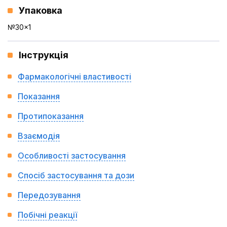
Упаковка
№30x1
Інструкція
Фармакологічні властивості
Показання
Протипоказання
Взаємодія
Особливості застосування
Спосіб застосування та дози
Передозування
Побічні реакції