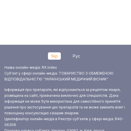
Укр
Рус
Назва онлайн-медіа: RX index
Суб‘єкт у сфері онлайн-медіа: ТОВАРИСТВО З ОБМЕЖЕНОЮ
ВІДПОВІДАЛЬНІСТЮ “УКРАЇНСЬКИЙ МЕДИЧНИЙ ВІСНИК”
Інформація про препарати, які відпускаються за рецептом лікаря,
розміщена на сайті, призначена виключно для спеціалістів. Дана
інформація не може бути використана для самостійного приняття
рішення про застосування цих препаратів та не може замінити візит і
повноцінну консультацію з вашим лікарем.
Ідентифікатор онлайн-медіа в Реєстрі суб‘єктів у сфері медіа: R40-
06306
Поштова адреса суб‘єкта: Україна, 03062, м. Київ, просп.