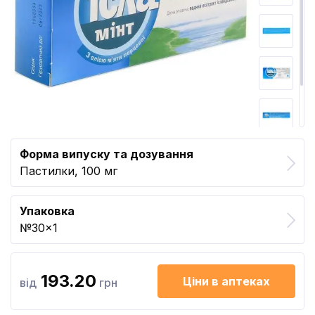
Форма випуску та дозування
Пастилки, 100 мг
Упаковка
№30x1
193.20
Ціни в аптеках
від
грн