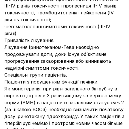
III-IV рівнів токсичності і пропасниця II-IV рівнів
токсичності), тромбоцитопенія і лейкопенія (IV
рівень токсичності);
·
негематологічні симптоми токсичності (III-IV
рівні).
Тривалість лікування.
Лікування Іринотеканом-Тева необхідно
продовжувати доти, доки існує об’єктивне
прогресування захворювання або виникають
надмірні симптоми токсичності.
Спеціальні групи пацієнтів.
Пацієнти з порушенням функції печінки.
Як монотерапія:
при рівні загального білірубіну в
сироватці крові в 3 рази вищому за верхню межу
норми (ВМН) в пацієнтів із загальним статусом ≤ 2
(за шкалою ВООЗ) необхідно визначити початкову
дозу іринотекану гідрохлориду. У таких пацієнтів з
гіпербілірубінемією і протромбіновим часом більше