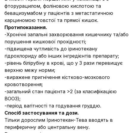
фторурацилом, фоліновою кислотою та
бевацизумабом у пацієнтів з метастатичною
карциномою товстої та прямої кишок.
Протипоказання.
-
Хронічні запальні захворювання кишечнику та/або
порушення кишкової прохідності;
-
підвищена чутливість до іринотекану
гідрохлориду або інших інгредієнтів препарату;
-
рівень білірубіну в крові, що у 3 рази перевищує
верхню межу норми;
-
виражене пригнічення кістково-мозкового
кровотворення;
-
загальний стан пацієнта >2 (за класифікацією
ВООЗ);
-
період вагітності та годування груддю.
Спосіб застосування та дози.
Тільки дорослим Іринотекан-Тева вводять в
периферичну або центральну вену.