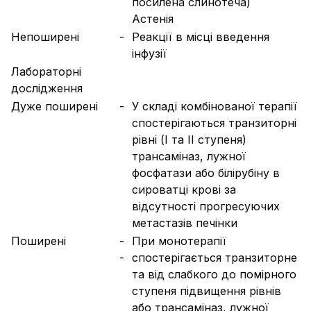
посилена слинотеча)
Астенія
Непоширені
-
Реакції в місці введення
інфузії
Лабораторні
дослідження
Дуже поширені
-
У складі комбінованої терапії
спостерігаються транзиторні
рівні (I та II ступеня)
трансаміназ, лужної
фосфатази або білірубіну в
сироватці крові за
відсутності прогресуючих
метастазів печінки
Поширені
-
При монотерапії
-
спостерігається транзиторне
та від слабкого до помірного
ступеня підвищення рівнів
або трансаміназ, лужної