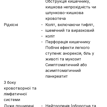
Обструкція кишечнику,
кишкова непрохідність чи
шлунково-кишкова
кровотеча
Рідкісні
-
Коліт, включаючи тифліт,
-
ішемічний та виразковий
-
коліт
-
Перфорація кишечнику
Побічні ефекти легкого
ступеня: анорексія, біль у
животі та мукозит
Симптоматичний або
асимптоматичний
панкреатит
З боку
кровотворної та
лімфатичної
системи
Дуже поширені
-
Нейтропенія (оборотна та