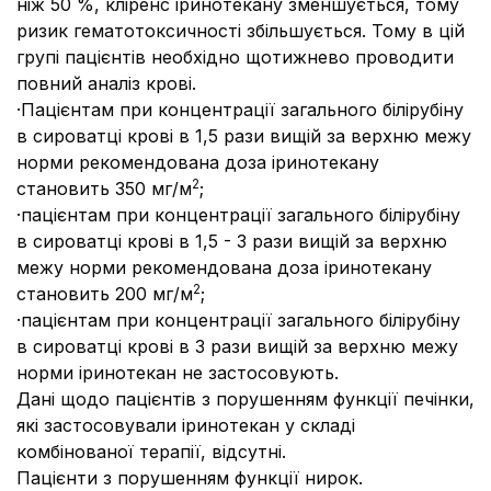
ніж 50 %, кліренс іринотекану зменшується, тому
ризик гематотоксичності збільшується. Тому в цій
групі пацієнтів необхідно щотижнево проводити
повний аналіз крові.
·
Пацієнтам при концентрації загального білірубіну
в сироватці крові в 1,5 рази вищій за верхню межу
норми рекомендована доза іринотекану
2
становить 350 мг/м
;
·
пацієнтам при концентрації загального білірубіну
в сироватці крові в 1,5 - 3 рази вищій за верхню
межу норми рекомендована доза іринотекану
2
становить 200 мг/м
;
·
пацієнтам при концентрації загального білірубіну
в сироватці крові в 3 рази вищій за верхню межу
норми іринотекан не застосовують.
Дані щодо пацієнтів з порушенням функції печінки,
які застосовували іринотекан у складі
комбінованої терапії, відсутні.
Пацієнти з порушенням функції нирок.