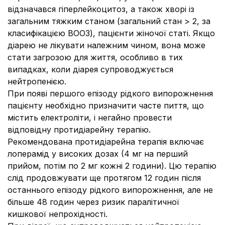
відзначався гіперлейкоцитоз, а також хворі із
загальним тяжким станом (загальний стан > 2, за
класифікацією ВООЗ), пацієнти жіночої статі. Якщо
діарею не лікувати належним чином, вона може
стати загрозою для життя, особливо в тих
випадках, коли діарея супроводжується
нейтропенією.
При появі першого епізоду рідкого випорожнення
пацієнту необхідно призначити часте пиття, що
містить електроліти, і негайно провести
відповідну протидіарейну терапію.
Рекомендована протидіарейна терапія включає
лоперамід у високих дозах (4 мг на перший
прийом, потім по 2 мг кожні 2 години). Цю терапію
слід продовжувати ще протягом 12 годин після
останнього епізоду рідкого випорожнення, але не
більше 48 годин через ризик паралітичної
кишкової непрохідності.