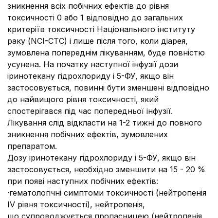
зникнення всіх побічних ефектів до рівня
токсичності 0 або 1 відповідно до загальних
критеріїв токсичності Національного інституту
раку (NCI-CTC) і лише після того, коли діарея,
зумовлена попереднім лікуванням, буде повністю
усунена. На початку наступної інфузії дози
іринотекану гідрохлориду і 5-ФУ, якщо він
застосовується, повинні бути зменшені відповідно
до найвищого рівня токсичності, який
спостерігався під час попередньої інфузії.
Лікування слід відкласти на 1-2 тижні до повного
зникнення побічних ефектів, зумовлених
препаратом.
Дозу іринотекану гідрохлориду і 5-ФУ, якщо він
застосовується, необхідно зменшити на 15 - 20 %
при появі наступних побічних ефектів:
·
гематологічні симптоми токсичності (нейтропенія
IV рівня токсичності), нейтропенія,
що супроводжується пропасницею (нейтропенія