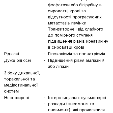
фосфатази або білірубіну в
сироватці крові за
відсутності прогресуючих
метастазів печінки
Транзиторне і від слабкого
до помірного ступеня
підвищення рівнів креатиніну
в сироватці крові
Рідкісні
-
Гіпокаліємія та гіпонатріємія
Дуже рідкісні
-
Підвищення рівня амілази і/
або ліпази
З боку дихальної,
торакальної та
медіастинальної
систем
Непоширені
-
Інтерстиціальні пульмонарні
-
розлади (пневмонія та
пневмоніт), які проявлялися