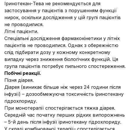
Іринотекан-Тева не рекомендується для
застосування у пацієнтів з порушенням функції
нирок, оскільки дослідження у цій групі пацієнтів
не проводилися.
Літні пацієнти.
Спеціальні дослідження фармакокінетики у літніх
пацієнтів не проводилися. Однак з обережністю
слід підбирати дозу у кожному конкретному
випадку через зниження біологічних функцій. Ця
група пацієнтів потребує пильного спостереження.
Побічні реакції.
Пізня діарея.
Діарея (виникає більше ніж через 24 години після
інфузії) – дозообмежуюча токсичність іринотекану
гідрохлориду.
При монотерапії
спостерігається тяжка діарея.
Середній час початку перших рідких випорожнень
– 5-й день після інфузії іринотекану гідрохлориду.
У складі комбінованої терапії
– спостерігається