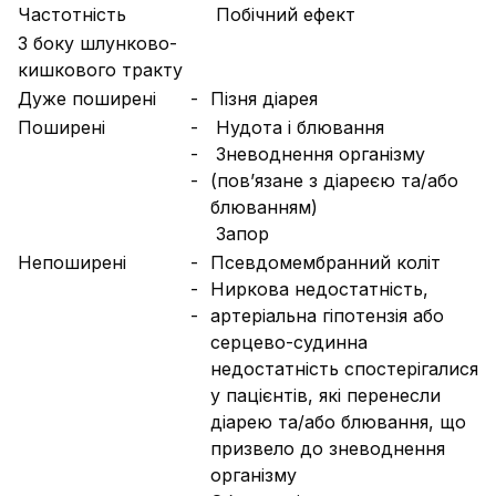
Частотність
Побічний ефект
З боку шлунково-
кишкового тракту
Дуже поширені
-
Пізня діарея
Поширені
-
Нудота і блювання
-
Зневоднення організму
-
(пов’язане з діареєю та/або
блюванням)
Запор
Непоширені
-
Псевдомембранний коліт
-
Ниркова недостатність,
-
артеріальна гіпотензія або
серцево-судинна
недостатність спостерігалися
у пацієнтів, які перенесли
діарею та/або блювання, що
призвело до зневоднення
організму