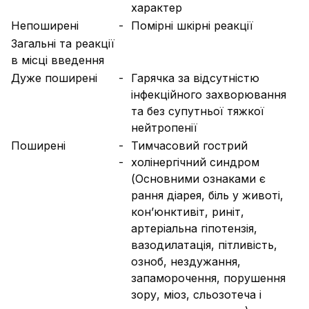
характер
Непоширені
-
Помірні шкірні реакції
Загальні та реакції
в місці введення
Дуже поширені
-
Гарячка за відсутністю
інфекційного захворювання
та без супутньої тяжкої
нейтропенії
Поширені
-
Тимчасовий гострий
-
холінергічний синдром
(Основними ознаками є
рання діарея, біль у животі,
кон’юнктивіт, риніт,
артеріальна гіпотензія,
вазодилатація, пітливість,
озноб, нездужання,
запаморочення, порушення
зору, міоз, сльозотеча і