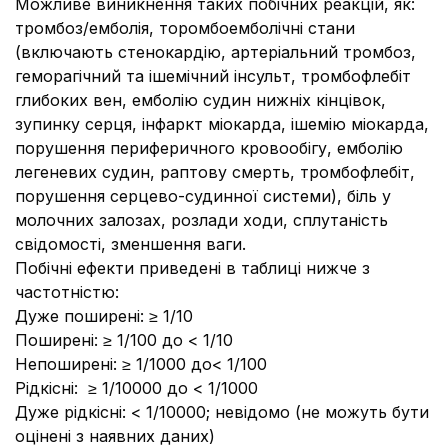
Можливе виникнення таких побічних реакцій, як:
тромбоз/емболія, торомбоемболічні стани
(включають стенокардію, артеріальний тромбоз,
геморагічний та ішемічний інсульт, тромбофлебіт
глибоких вен, емболію судин нижніх кінцівок,
зупинку серця, інфаркт міокарда, ішемію міокарда,
порушення периферичного кровообігу, емболію
легеневих судин, раптову смерть, тромбофлебіт,
порушення серцево-судинної системи), біль у
молочних залозах, розлади ходи, сплутаність
свідомості, зменшення ваги.
Побічні ефекти приведені в таблиці нижче з
частотністю:
Дуже поширені: ≥ 1/10
Поширені: ≥ 1/100 до < 1/10
Непоширені: ≥ 1/1000 до< 1/100
Рідкісні: ≥ 1/10000 до < 1/1000
Дуже рідкісні: < 1/10000; невідомо (не можуть бути
оцінені з наявних даних)