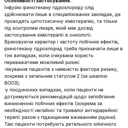
Особливості застосування.
Інфузію іринотекану гідрохлориду слід
здійснювати лише в спеціалізованих закладах, де
проводять цитотоксичну хіміотерапію, та тільки
під контролем лікаря, який має досвід
застосування хіміотерапії в онкології.
Враховуючи характер і частоту побічних ефектів,
іринотекану гідрохлорид треба призначати лише в
тих випадках, коли очікувана користь
переважатиме можливий ризик:
·
лікування пацієнтів з наявністю фактора ризику,
зокрема з загальним статусом 2 (за шкалою
ВООЗ);
·
у поодиноких випадках, коли пацієнти не
дотримуються рекомендацій щодо запобігання
виникненню побічних ефектів (зокрема за
необхідності негайної та тривалої антидіарейної
терапії разом з підвищеним вживанням рідини).
Такі пацієнти потребують ретельного клінічного