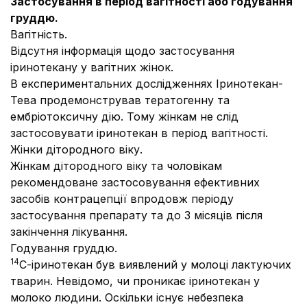
Застосування в період вагітності або годування
груддю.
Вагітність.
Відсутня інформація щодо застосування
іринотекану у вагітних жінок.
В експериментальних дослідженнях Іринотекан-
Тева продемонстрував тератогенну та
ембріотоксичну дію. Тому жінкам не слід
застосовувати іринотекан в період вагітності.
Жінки дітородного віку.
Жінкам дітородного віку та чоловікам
рекомендоване застосовування ефективних
засобів контрацепції впродовж періоду
застосування препарату та до 3 місяців після
закінчення лікування.
Годування груддю.
14
С-іринотекан був виявлений у молоці лактуючих
тварин. Невідомо, чи проникає іринотекан у
молоко людини. Оскільки існує небезпека