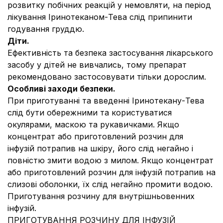
розвитку побічних реакцій у немовляти, на період
лікування Іринотеканом-Тева слід припинити
годування груддю.
Діти.
Ефективність та безпека застосування лікарського
засобу у дітей не вивчались, тому препарат
рекомендовано застосовувати тільки дорослим.
Особливі заходи безпеки.
При приготуванні та введенні Іринотекану-Тева
слід бути обережними та користуватися
окулярами, маскою та рукавичками. Якщо
концентрат або приготовлений розчин для
інфузій потрапив на шкіру, його слід негайно і
повністю змити водою з милом. Якщо концентрат
або приготовлений розчин для інфузій потрапив на
слизові оболонки, їх слід негайно промити водою.
Приготування розчину для внутрішньовенних
інфузій.
ПРИГОТУВАННЯ РОЗЧИНУ ДЛЯ ІНФУЗІЙ