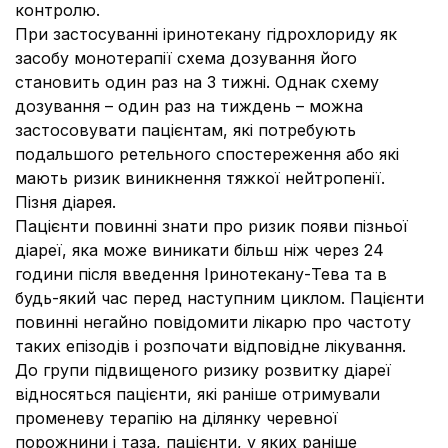
контролю.
При застосуванні іринотекану гідрохлориду як
засобу монотерапії схема дозування його
становить один раз на 3 тижні. Однак схему
дозування – один раз на тиждень – можна
застосовувати пацієнтам, які потребують
подальшого ретельного спостереження або які
мають ризик виникнення тяжкої нейтропенії.
Пізня діарея.
Пацієнти повинні знати про ризик появи пізньої
діареї, яка може виникати більш ніж через 24
години після введення Іринотекану-Тева та в
будь-який час перед наступним циклом. Пацієнти
повинні негайно повідомити лікарю про частоту
таких епізодів і розпочати відповідне лікування.
До групи підвищеного ризику розвитку діареї
відносяться пацієнти, які раніше отримували
променеву терапію на ділянку черевної
порожнини і таза, пацієнти, у яких раніше