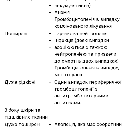
-
некумулятивна)
-
Анемія
Тромбоцитопенія в випадку
комбінованого лікування
Поширені
-
Гарячкова нейтропенія
-
Інфекція (деякі випадки
-
асоціюються з тяжкою
нейтропенією та призвели
до смерті в двох випадках)
Тромбоцитопенія в випадку
монотерапії
Дуже рідкісні
-
Один випадок периферичної
тромбоцитопенії з
антитромбоцитарними
антитілами.
З боку шкіри та
підшкірних тканин
Дуже поширені
-
Алопеція, яка має оборотний