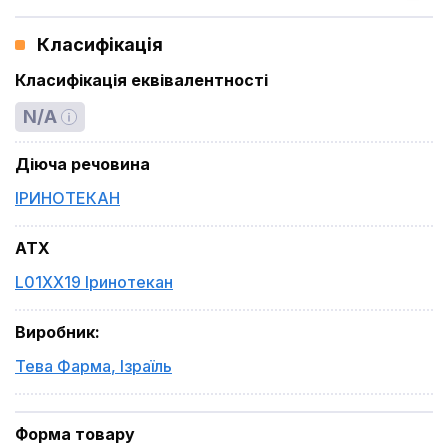
Класифікація
Класифікація еквівалентності
N/A
Діюча речовина
ІРИНОТЕКАН
ATX
L01XX19 Іринотекан
Виробник
:
Тева Фарма
,
Ізраїль
Форма товару