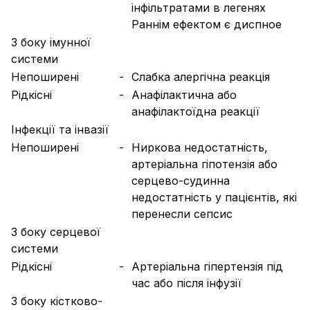
інфільтратами в легенях
Раннім ефектом є диспное
З боку імунної
системи
Непоширені
-
Слабка алергічна реакція
Рідкісні
-
Анафілактична або
анафілактоїдна реакції
Інфекції та інвазії
Непоширені
-
Ниркова недостатність,
артеріальна гіпотензія або
серцево-судинна
недостатність у пацієнтів, які
перенесли сепсис
З боку серцевої
системи
Рідкісні
-
Артеріальна гіпертензія під
час або після інфузії
З боку кістково-