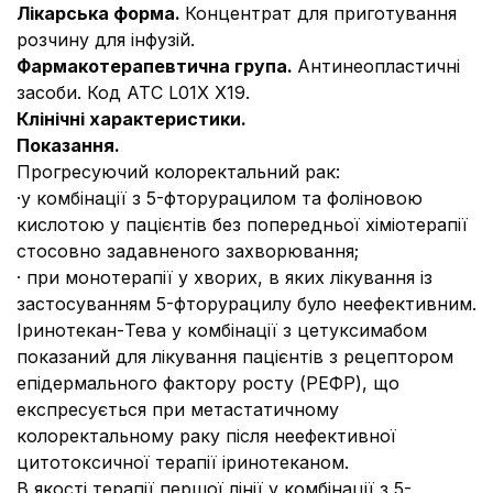
Лікарська форма.
Концентрат для приготування
розчину для інфузій.
Фармакотерапевтична група.
Антинеопластичні
засоби. Код АТС L01X X19.
Клінічні характеристики.
Показання.
Прогресуючий колоректальний рак:
·
у комбінації з 5-фторурацилом та фоліновою
кислотою у пацієнтів без попередньої хіміотерапії
стосовно задавненого захворювання;
·
при монотерапії у хворих, в яких лікування із
застосуванням 5-фторурацилу було неефективним.
Іринотекан-Тева у комбінації з цетуксимабом
показаний для лікування пацієнтів з рецептором
епідермального фактору росту (РЕФР), що
експресується при метастатичному
колоректальному раку після неефективної
цитотоксичної терапії іринотеканом.
В якості терапії першої лінії у комбінації з 5-