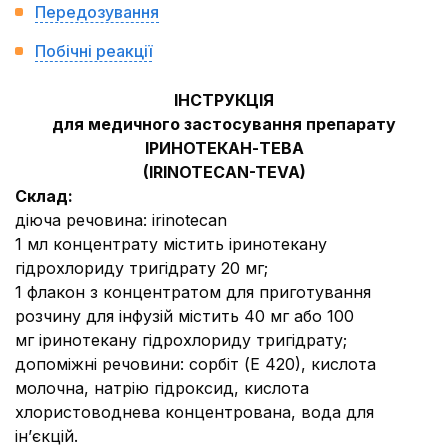
Передозування
Побічні реакції
ІНСТРУКЦІЯ
для медичного застосування препарату
ІРИНОТЕКАН-ТЕВА
(IRINOTECAN-TEVA)
Склад:
діюча речовина:
irinotecan
1 мл концентрату містить іринотекану
гідрохлориду тригідрату 20 мг;
1 флакон з концентратом для приготування
розчину для інфузій містить 40 мг або 100
мг іринотекану гідрохлориду тригідрату;
допоміжні речовини:
сорбіт (Е 420), кислота
молочна, натрію гідроксид, кислота
хлористоводнева концентрована, вода для
ін’єкцій.