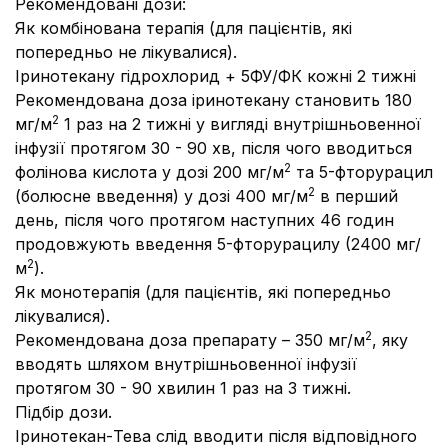
Рекомендовані дози:
Як комбінована терапія (для пацієнтів, які
попередньо не лікувалися).
Іринотекану гідрохлорид + 5ФУ/ФК кожні 2 тижні
Рекомендована доза іринотекану становить 180
2
мг/м
1 раз на 2 тижні у вигляді внутрішньовенної
інфузії протягом 30 - 90 хв, після чого вводиться
2
фолінова кислота у дозі 200 мг/м
та 5-фторурацил
2
(болюсне введення) у дозі 400 мг/м
в перший
день, після чого протягом наступних 46 годин
продовжують введення 5-фторурацилу (2400 мг/
2
м
).
Як монотерапія (для пацієнтів, які попередньо
лікувалися).
2
Рекомендована доза препарату – 350 мг/м
, яку
вводять шляхом внутрішньовенної інфузії
протягом 30 - 90 хвилин 1 раз на 3 тижні.
Підбір дози.
Іринотекан-Тева слід вводити після відповідного