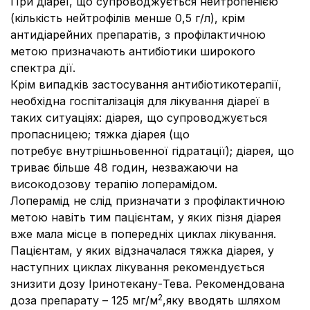
При діареї, що супроводжується нейтропенією
(кількість нейтрофілів менше 0,5 г/л), крім
антидіарейних препаратів, з профілактичною
метою призначають антибіотики широкого
спектра дії.
Крім випадків застосування антибіотикотерапії,
необхідна госпіталізація для лікування діареї в
таких ситуаціях: діарея, що супроводжується
пропасницею; тяжка діарея (що
потребує внутрішньовенної гідратації); діарея, що
триває більше 48 годин, незважаючи на
високодозову терапію лоперамідом.
Лоперамід не слід призначати з профілактичною
метою навіть тим пацієнтам, у яких пізня діарея
вже мала місце в попередніх циклах лікування.
Пацієнтам, у яких відзначалася тяжка діарея, у
наступних циклах лікування рекомендується
знизити дозу Іринотекану-Тева. Рекомендована
2
доза препарату – 125 мг/м
,
яку вводять шляхом