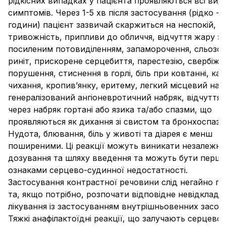
рідкісних випадках у пацієнта проявляються всі вид
симптомів. Через 1-5 хв після застосування (рідко - 
години) пацієнт зазвичай скаржиться на неспокій,
тривожність, припливи до обличчя, відчуття жару з
посиленим потовиділенням, запаморочення, сльозот
риніт, прискорене серцебиття, парестезію, свербіж, 
порушення, стиснення в горлі, біль при ковтанні, ка
чихання, кропив’янку, еритему, легкий місцевий наб
генералізований ангіоневротичний набряк, відчуття 
через набряк гортані або язика та/або спазми, що
проявляються як дихання зі свистом та бронхоспазм
Нудота, блювання, біль у животі та діарея є менш
поширеними. Ці реакції можуть виникати незалежно
дозування та шляху введення та можуть бути перш
ознаками серцево-судинної недостатності.
Застосування контрастної речовини слід негайно п
та, якщо потрібно, розпочати відповідне невідкладн
лікування із застосуванням внутрішньовенних засобі
Тяжкі анафілактоїдні реакції, що залучають серцево