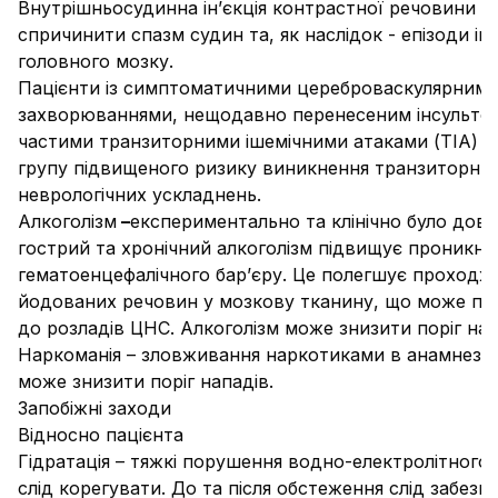
Внутрішньосудинна ін’єкція контрастної речовини 
спричинити спазм судин та, як наслідок - епізоди іш
головного мозку.
Пацієнти із симптоматичними цереброваскулярним
захворюваннями, нещодавно перенесеним інсульто
частими транзиторними ішемічними атаками (ТІА) с
групу підвищеного ризику виникнення транзиторни
неврологічних ускладнень.
Алкоголізм
–
експериментально та клінічно було дов
гострий та хронічний алкоголізм підвищує проникні
гематоенцефалічного бар’єру. Це полегшує проходж
йодованих речовин у мозкову тканину, що може пр
до розладів ЦНС. Алкоголізм може знизити поріг нап
Наркоманія –
зловживання наркотиками в анамнезі 
може знизити поріг нападів.
Запобіжні заходи
Відносно пацієнта
Гідратація
– тяжкі порушення водно-електролітного 
слід корегувати. До та після обстеження слід забезп