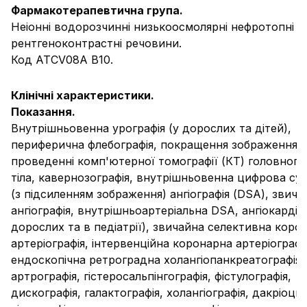
Фармакотерапевтична група.
Неіонні водорозчинні низькоосмолярні нефротопні
рентгеноконтрастні речовини.
Код АТС
V08A B10.
Клінічні характеристики.
Показання.
Внутрішньовенна урографія (у дорослих та дітей),
периферична флебографія, покращення зображення 
проведенні комп'ютерної томографії (КТ) головного
тіла, кавернозографія, внутрішньовенна цифрова су
(з підсиленням зображення) ангіографія (DSA), звича
ангіографія, внутрішньоартеріальна DSA, ангіокардіог
дорослих та в педіатрії), звичайна селективна коро
артеріографія, інтервенційна коронарна артеріографі
ендоскопічна ретроградна холангіопанкреатографія 
артрографія, гістеросальпінгографія, фістулографія,
дискографія, галактографія, холангіографія, дакріоци