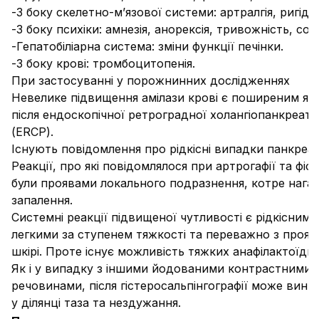
-
З боку скелетно-м’язової системи:
артралгія, ригідні
-
З боку психіки:
амнезія, анорексія, тривожність, сон
-
Гепатобіліарна система:
зміни функції печінки.
-
З боку крові
: тромбоцитопенія.
При застосуванні у порожнинних дослідженнях
Невелике підвищення амілази крові є поширеним я
після ендоскопічної ретроградної холангіопанкреато
(ERCP).
Існують повідомлення про рідкісні випадки панкреат
Реакції, про які повідомлялося при артрогафії та фіст
були проявами локального подразнення, котре нага
запалення.
Системні реакції підвищеної чутливості є рідкісними
легкими за ступенем тяжкості та переважно з прояв
шкірі. Проте існує можливість тяжких анафілактоїдни
Як і у випадку з іншими йодованими контрастними
речовинами, після гістеросальпінгографії може виник
у ділянці таза та нездужання.