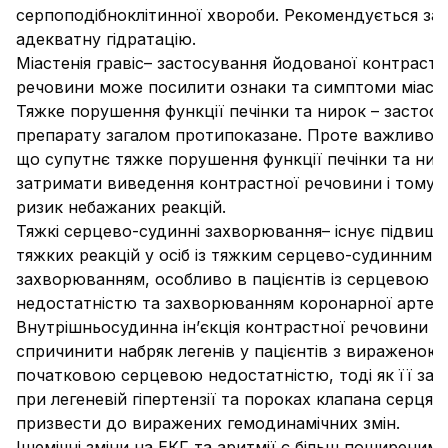
серпоподібноклітинної хвороби. Рекомендується за
адекватну гідратацію.
Міастенія гравіс
– застосування йодованої контрастн
речовини може посилити ознаки та симптоми міасте
Тяжке порушення функції печінки та нирок
– застос
препарату загалом протипоказане. Проте важливо з
що супутнє тяжке порушення функції печінки та ни
затримати виведення контрастної речовини і тому 
ризик небажаних реакцій.
Тяжкі серцево-судинні захворювання
– існує підвищ
тяжких реакцій у осіб із тяжким серцево-судинним
захворюванням, особливо в пацієнтів із серцевою
недостатністю та захворюванням коронарної артері
Внутрішньосудинна ін’єкція контрастної речовини 
спричинити набряк легенів у пацієнтів з вираженою
початковою серцевою недостатністю, тоді як її зас
при легеневій гіпертензії та пороках клапана серця
призвести до виражених гемодинамічних змін.
Ішемічні зміни на ЕКГ та аритмії є більш поширеними