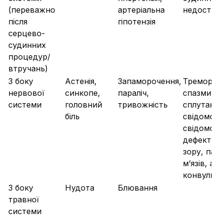
(переважно
артеріальна
недостат
після
гіпотензія
серцево-
судинних
процедур/
втручань)
З боку
Астенія,
Запаморочення,
Тремор, 
нервової
синкопе,
параліч,
спазми,
системи
головний
тривожність
сплутані
біль
свідомос
свідомос
дефекти 
зору, пар
м’язів, аф
конвульс
З боку
Нудота
Блювання
травної
системи