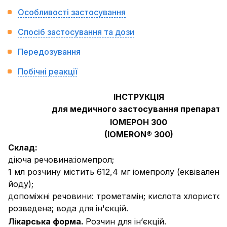
Особливості застосування
Спосіб застосування та дози
Передозування
Побічні реакції
ІНСТРУКЦІЯ
для медичного застосування препарату
ІОМЕРОН 300
(IOMERON® 300)
Склад:
діюча речовина:
іомепрол;
1 мл розчину містить 612,4 мг іомепролу (еквівалент
йоду);
допоміжні речовини:
трометамін; кислота хлористо
розведена; вода для ін'єкцій.
Лікарська форма.
Розчин для ін’єкцій.