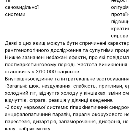
та
недостат
сечовидільної
олігурія 
системи
протеїну
підвище
креатині
сироват
Деякі з цих явищ можуть бути спричинені характер
рентгенологічного дослідження та супутніми проце
Нижче зазначені небажані ефекти, про які повідомля
постмаркетинговому періоді. Частота виникнення в
становить < 3/10,000 пацієнтів.
Внутрішньосудинне та інтратекальне застосування
:
-
Загальні:
шок, нездужання, слабкість, припливи, ер
холодний піт, відчуття холоду у кінцівках, зміни см
відчуттів, спрага, реакція у ділянці введення.
-
З боку нервової системи
: гіперкінетичний синдром,
енцефалопатичний параліч, параліч окорухового нер
парестезія, дизартрія, запаморочення, дисфонія, не
калу, набряк мозку.