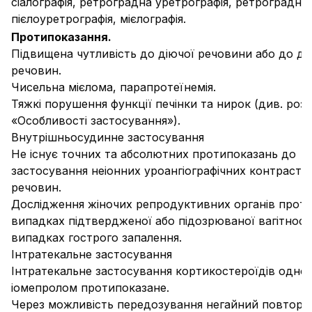
сіалографія, ретроградна уретрографія, ретроградна
пієлоуретрографія, мієлографія.
Протипоказання.
Підвищена чутливість до діючої речовини або до д
речовин.
Чисельна мієлома, парапротеїнемія.
Тяжкі порушення функції печінки та нирок (див. розд
«Особливості застосування»
).
Внутрішньосудинне застосування
Не існує точних та абсолютних протипоказань до
застосування неіонних уроангіографічних контрастн
речовин.
Дослідження жіночих репродуктивних органів проти
випадках підтвердженої або підозрюваної вагітності
випадках гострого запалення.
Інтратекальне застосування
Інтратекальне застосування кортикостероїдів одно
іомепролом протипоказане.
Через можливість передозування негайний повтор м