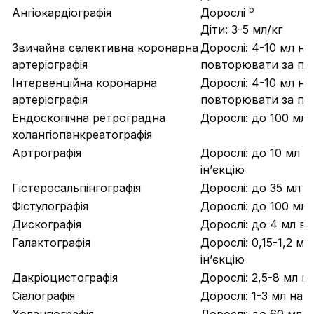
b
Ангіокардіографія
Дорослі
Діти: 3-5 мл/кг
Звичайна селективна коронарна
Дорослі: 4-10 мл на
артеріографія
повторювати за по
Інтервенційна коронарна
Дорослі: 4-10 мл на
артеріографія
повторювати за по
Ендоскопічна ретроградна
Дорослі: до 100 мл
холангіопанкреатографія
Артрографія
Дорослі: до 10 мл 
ін’єкцію
Гістеросальпінгографія
Дорослі: до 35 мл 
Фістулографія
Дорослі: до 100 мл
Дискографія
Дорослі: до 4 мл в
Галактографія
Дорослі: 0,15-1,2 мл
ін’єкцію
Дакріоцистографія
Дорослі: 2,5-8 мл на
Сіалографія
Дорослі: 1-3 мл на і