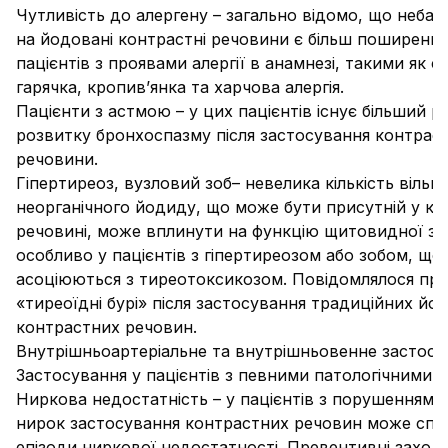
Чутливість до алергену
– загально відомо, що небажа
на йодовані контрастні речовини є більш поширени
пацієнтів з проявами алергії в анамнезі, такими як сі
гарячка, кропив’янка та харчова алергія.
Пацієнти з астмою
– у цих пацієнтів існує більший р
розвитку бронхоспазму після застосування контрас
речовини.
Гіпертиреоз, вузловий зоб
– невелика кількість вільн
неорганічного йодиду, що може бути присутній у ко
речовині, може вплинути на функцію щитовидної за
особливо у пацієнтів з гіпертиреозом або зобом, що
асоціюються з тиреотоксикозом. Повідомлялося пр
«тиреоїдні бурі» після застосування традиційних йо
контрастних речовин.
Внутрішньоартеріальне та внутрішньовенне застосу
Застосування у пацієнтів з певними патологічними 
Ниркова недостатність
– у пацієнтів з порушенням ф
нирок застосування контрастних речовин може сп
епізоди ниркової недостатності. Превентивні заход