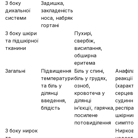
З боку
Задишка,
дихальної
закладеність
системи
носа, набряк
гортані
З боку шкіри
Пухирі,
та підшкірної
свербіж,
тканини
висипання,
обширна
еритема
Загальні
Підвищення
Біль у спині,
Анафілак
температури
біль у грудях,
реакції
та біль у
озноб,
(характе
ділянці
кровотеча у
серцево
введення,
ділянці
судинни
блідість
ін’єкції, гарячка,
респірат
посилене
шкірним
потовиділення
симптом
З боку нирок
Ниркова