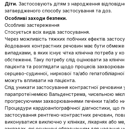
Діти.
Застосовують дітям з народження відповідно 
затвердженого способу застосування та доз.
Особливі заходи безпеки.
Особливі застереження
Стосується всіх видів застосування.
Через можливість тяжких побічних ефектів застосув
йодованих контрастних речовин має бути обмежен
випадками, в яких існує чітка клінічна потреба у ко
обстеженні. Таку потребу слід оцінювати за клінічн
пацієнта та розглядати щодо процесів захворюванн
серцево-судинної, ниркової та/або гепатобіліарної с
можуть впливати на пацієнта.
Слід уникати застосування контрастної речовини у п
парапротеїнемією Вальденстрема, чисельною мієло
прогресуючими захворюваннями печінки та/або нир
Процедури кардіоангіографічної діагностики, що по
застосування рентгено-контрастних речовин, повин
виконуватися виключно у клініках, лікарнях або мед
закладах, які оснащені обладнанням для надання не