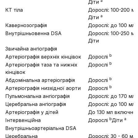
a
Діти
КТ тіла
Дорослі: 100-200 мл
a
Діти
Кавернозографія
Дорослі: до 100 мл
Внутрішньовенна DSA
Дорослі: 100-250 мл
Діти
Звичайна ангіографія
b
Артеріографія верхніх кінцівок
Дорослі
b
Артеріографія таза та нижніх
Дорослі
кінцівок
b
Абдомінальна артеріографія
Дорослі
b
Артеріографія низхідної аорти
Дорослі
Пульмональна ангіографія
Дорослі: до 170 мл
Церебральна ангіографія
Дорослі: до 100 мл
Артеріографія у дітей
До 130 мл включно
b
a
Інтервенційна
Дорослі
Діти
Внутрішньоартеріальна DSA
Церебральна
Дорослі: 30 - 60 мл