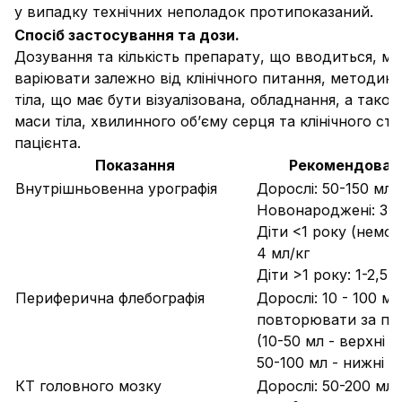
у випадку технічних неполадок протипоказаний.
Спосіб застосування та дози.
Дозування та кількість препарату, що вводиться, м
варіювати залежно від клінічного питання, методики
тіла, що має бути візуалізована, обладнання, а також
маси тіла, хвилинного об’єму серця та клінічного ст
пацієнта.
Показання
Рекомендовані
Внутрішньовенна урографія
Дорослі: 50-150 мл
Новонароджені: 3-4
Діти <1 року (немовл
4 мл/кг
Діти >1 року: 1-2,5 
Периферична флебографія
Дорослі: 10 - 100 мл
повторювати за по
(10-50 мл - верхні к
50-100 мл - нижні кі
КТ головного мозку
Дорослі: 50-200 мл