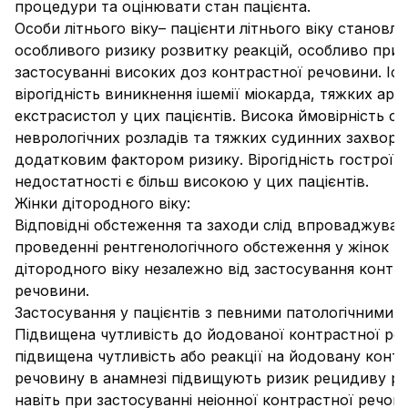
процедури та оцінювати стан пацієнта.
Особи літнього віку
– пацієнти літнього віку становля
особливого ризику розвитку реакцій, особливо при
застосуванні високих доз контрастної речовини. Іс
вірогідність виникнення ішемії міокарда, тяжких ари
екстрасистол у цих пацієнтів. Висока ймовірність су
неврологічних розладів та тяжких судинних захвор
додатковим фактором ризику. Вірогідність гострої 
недостатності є більш високою у цих пацієнтів.
Жінки дітородного віку:
Відповідні обстеження та заходи слід впроваджуват
проведенні рентгенологічного обстеження у жінок
дітородного віку незалежно від застосування контр
речовини.
Застосування у пацієнтів з певними патологічними 
Підвищена чутливість до йодованої контрастної ре
підвищена чутливість або реакції на йодовану конт
речовину в анамнезі підвищують ризик рецидиву ре
навіть при застосуванні неіонної контрастної речов