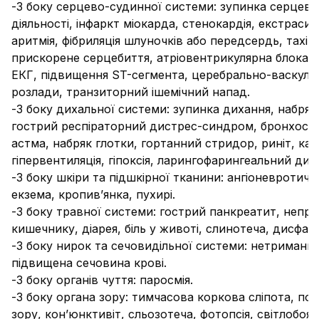
-
З боку серцево-судинної системи:
зупинка серцево
діяльності, інфаркт міокарда, стенокардія, екстрасис
аритмія, фібриляція шлуночків або передсердь, тахіка
прискорене серцебиття, атріовентрикулярна блокада
ЕКГ, підвищення ST-сегмента, церебрально-васкуля
розлади, транзиторний ішемічний напад.
-
З боку дихальної системи
: зупинка дихання, набряк 
гострий респіраторний дистрес-синдром, бронхосп
астма, набряк глотки, гортанний стридор, риніт, ка
гіпервентиляція, гіпоксія, ларингофарингеальний ди
-
З боку шкіри та підшкірної тканини
: ангіоневротичн
екзема, кропив’янка, пухирі.
-
З боку травної системи
: гострий панкреатит, непро
кишечнику, діарея, біль у животі, слинотеча, дисфагія
-
З боку нирок та сечовидільної системи
: нетримання
підвищена сечовина крові.
-
З боку органів чуття:
паросмія.
-
З боку органа зору:
тимчасова коркова сліпота, по
зору, кон’юнктивіт, сльозотеча, фотопсія, світлобояз