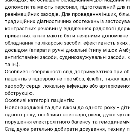
допомоги та мають персонал, підготовлений для п
реанімаційних заходів. Для проведення інших, більш
традиційних діагностичних обстежень із застосуван
контрастних речовин у відділеннях радіології держа
приватних клінік мають бути наявними допоміжне 
обладнання та лікарські засоби, ефективність яких 
досвідом (апарати ручні дихальні (типу мішок Амбу)
антигістамінні засоби, судинозвужувальні засоби, к
та ін.).
Особливої обережності слід дотримуватися при обс
пацієнтів з підозрою на тромбоз, флебіт, тяжку ішем
хворобу серця, локальну інфекцію або артеріовеноз
обструкцію.
Особливі категорії пацієнтів:
Новонароджені та діти віком до одного року
– діти 
одного року, особливо новонароджені, дуже чутлив
порушення електролітного балансу та гемодинамічни
Слід дуже ретельно добирати дозування, техніку п