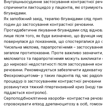
Внутрішньосудинне застосування контрастної речо
спричинити лактоцидоз у пацієнтів, які отримують 
бігуанідами.
Як запобіжний захід, терапію бігуанідами слід припи
годин до застосування контрастної речовини.
Протидіабетичне лікування бігуанідами слід віднов
лише після того, як буде визначено, що функція ниро
повернулася до показників, що спостерігалися до о
Чисельна мієлома, парапротеїнемія
– застосування 
загалом протипоказане. Проте важливо зазначити, 
мієломатоз та парапротеїнемія можуть викликати сх
до ниркової недостатності після застосування конт
речовини. Рекомендується забезпечити адекватну гі
Феохромоцитома
– у таких пацієнтів під час радіолог
процедур із застосуванням контрастної речовини 
розвинутися тяжкий гіпертензивний криз (іноді таки
піддається контролю).
Серпоподібноклітинна хвороба
– контрастна речови
спровокувати епізод дрепаноцитозу в осіб, гомозиг