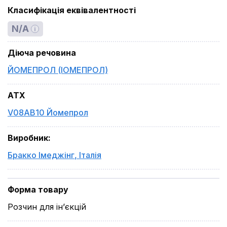
Класифікація еквівалентності
N/A
Діюча речовина
ЙОМЕПРОЛ (ІОМЕПРОЛ)
ATX
V08AB10 Йомепрол
Виробник
:
Бракко Імеджінг
,
Італія
Форма товару
Розчин для ін’єкцій