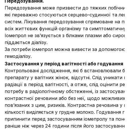
Передозування.
Передозування може призвести до тяжких побічних 
які переважно стосуються серцево-судинної та леге
систем. Лікування передозування спрямоване на пі
всіх життєвих функцій організму та симптоматичну 
Іомепрол не зв’язується з білками плазми або сиров
піддається діалізу.
За потреби іомепрол можна вивести за допомогою
гемодіалізу.
Застосування у період вагітності або годування г
Контрольовані дослідження, які б встановлювали бе
препарату у вагітних жінок, відсутні. Слід уникати в
радіації в період вагітності, а отже, слід оцінити реа
потребу в радіологічному обстеженні, із застосуван
контрастної речовини або без неї, щодо можливих,
пов’язаних з цим, ризиків. Контрастна речовина у мі
кількості виділяється у грудне молоко. Годування гр
припинити перед застосуванням іомепролу та поно
раніше ніж через 24 години після його застосування.