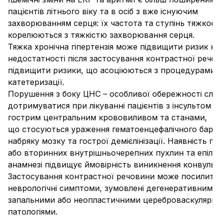
пацієнтів літнього віку та в осіб з вже існуючим
захворюванням серця: їх частота та ступінь тяжкост
корелюються з тяжкістю захворювання серця.
Тяжка хронічна гіпертензія може підвищити ризик н
недостатності після застосування контрастної речо
підвищити ризики, що асоціюються з процедурами
катетеризації.
Порушення з боку ЦНС
– особливої обережності слід
дотримуватися при лікуванні пацієнтів з інсультом а
гострим центральним крововиливом та станами,
що стосуються ураження гематоенцефалічного бар’є
набряку мозку та гострої демієлінізації. Наявність п
або вторинних внутрішньочерепних пухлин та епілеп
анамнезі підвищує ймовірність виникнення конвульсі
Застосування контрастної речовини може посилити
неврологічні симптоми, зумовлені дегенеративними,
запальними або неопластичними цереброваскулярн
патологіями.