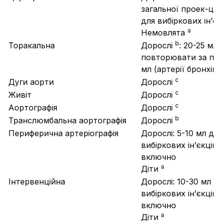
загальної проек-ції,
для вибіркових ін’є
a
Немовлята
b
Торакальна
Дорослі
: 20-25 мл
повторювати за пот
мл (артерії бронхів)
с
Дуги аорти
Дорослі
с
Живіт
Дорослі
с
Аортографія
Дорослі
b
Транслюмбальна аортографія
Дорослі
Периферична артеріографія
Дорослі: 5-10 мл дл
вибіркових ін’єкцій
включно
a
Діти
Інтервенційна
Дорослі: 10-30 мл д
вибіркових ін’єкцій
включно
a
Діти