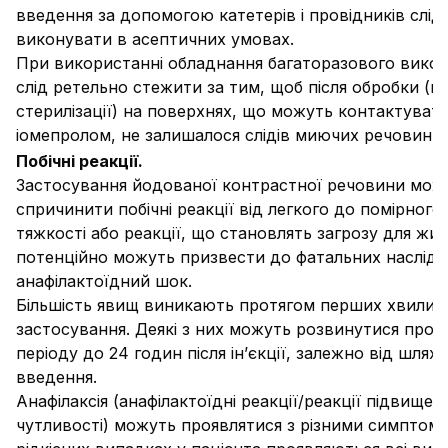
введення за допомогою катетерів і провідників слід
виконувати в асептичних умовах.
При використанні обладнання багаторазового вико
слід ретельно стежити за тим, щоб після обробки (м
стерилізації) на поверхнях, що можуть контактувати
іомепролом, не залишалося слідів миючих речовин.
Побічні реакції.
Застосування йодованої контрастної речовини мож
спричинити побічні реакції від легкого до помірного
тяжкості або реакції, що становлять загрозу для жит
потенційно можуть призвести до фатальних наслідків
анафілактоїдний шок.
Більшість явищ виникають протягом перших хвилин 
застосування. Деякі з них можуть розвинутися прот
періоду до 24 годин після ін’єкції, залежно від шляху
введення.
Анафілаксія (анафілактоїдні реакції/реакції підвищен
чутливості) можуть проявлятися з різними симптома