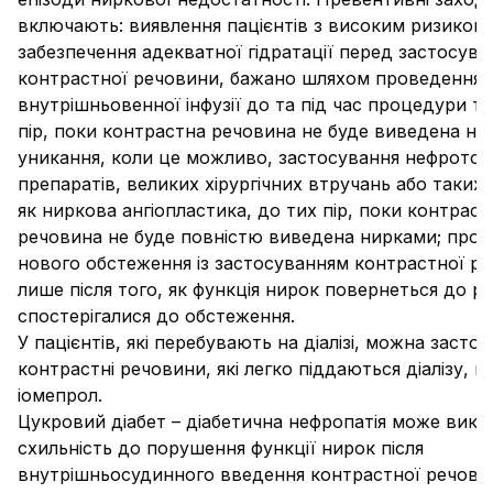
включають: виявлення пацієнтів з високим ризиком;
забезпечення адекватної гідратації перед застосув
контрастної речовини, бажано шляхом проведення
внутрішньовенної інфузії до та під час процедури та
пір, поки контрастна речовина не буде виведена ни
уникання, коли це можливо, застосування нефрото
препаратів, великих хірургічних втручань або таких
як ниркова ангіопластика, до тих пір, поки контраст
речовина не буде повністю виведена нирками; про
нового обстеження із застосуванням контрастної р
лише після того, як функція нирок повернеться до рі
спостерігалися до обстеження.
У пацієнтів, які перебувають на діалізі, можна засто
контрастні речовини, які легко піддаються діалізу, 
іомепрол.
Цукровий діабет
– діабетична нефропатія може викл
схильність до порушення функції нирок після
внутрішньосудинного введення контрастної речови