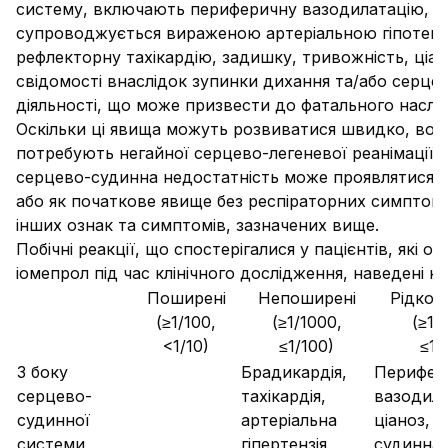
систему, включають периферичну вазодилатацію, я
супроводжується вираженою артеріальною гіпотенз
рефлекторну тахікардію, задишку, тривожність, ціан
свідомості внаслідок зупинки дихання та/або серцев
діяльності, що може призвести до фатального наслід
Оскільки ці явища можуть розвиватися швидко, вон
потребують негайної серцево-легеневої реанімації.
серцево-судинна недостатність може проявлятися 
або як початкове явище без респіраторних симптомі
інших ознак та симптомів, зазначених вище.
Побічні реакції, що спостерігалися у пацієнтів, які о
іомепрол під час клінічного дослідження, наведені н
Поширені
Непоширені
Рідко 
(≥1/100,
(≥1/1000,
(≥1/
<1/10)
≤1/100)
≤1/
З боку
Брадикардія,
Перифер
серцево-
тахікардія,
вазодила
судинної
артеріальна
ціаноз, 
системи
гіпертензія,
судинна