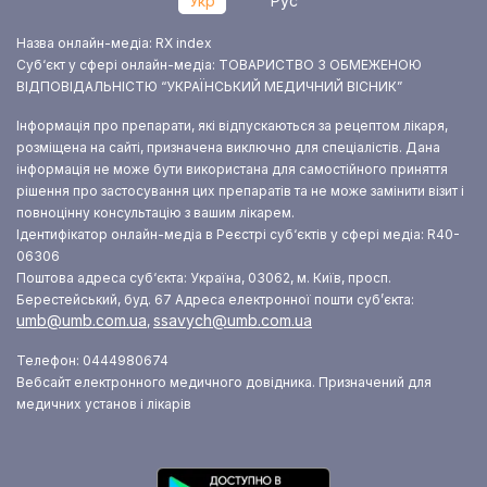
Укр
Рус
Назва онлайн-медіа: RX index
Суб‘єкт у сфері онлайн-медіа: ТОВАРИСТВО З ОБМЕЖЕНОЮ
ВІДПОВІДАЛЬНІСТЮ “УКРАЇНСЬКИЙ МЕДИЧНИЙ ВІСНИК”
Інформація про препарати, які відпускаються за рецептом лікаря,
розміщена на сайті, призначена виключно для спеціалістів. Дана
інформація не може бути використана для самостійного приняття
рішення про застосування цих препаратів та не може замінити візит і
повноцінну консультацію з вашим лікарем.
Ідентифікатор онлайн-медіа в Реєстрі суб‘єктів у сфері медіа: R40-
06306
Поштова адреса суб‘єкта: Україна, 03062, м. Київ, просп.
Берестейський, буд. 67
Адреса електронної пошти суб’єкта:
umb@umb.com.ua
ssavych@umb.com.ua
,
Телефон: 0444980674
Вебсайт електронного медичного довідника. Призначений для
медичних установ і лікарів