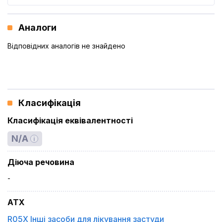
Аналоги
Відповідних аналогів не знайдено
Класифікація
Класифікація еквівалентності
N/A
Діюча речовина
-
ATX
R05X Інші засоби для лікування застуди