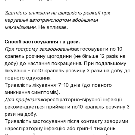
Здатність впливати на швидкість реакції при
керуванні автотранспортом або
іншими
механізмами.
Не впливає.
Спосіб застосування та дози.
При гострому захворюванні
застосовувати по 10
крапель розчину щогодини (не більше 12 разів на
добу) до настання покращення. При подальшому
лікуванні – по10 крапель розчину 3 рази на добу до
повного одужання.
Тривалість лікування–7–10 днів (до повного
зникнення симптомів).
Для профілактики
респіраторно-вірусної інфекції
рекомендується приймати по10 крапель розчину 3
рази на добу.
Тривалість застосування після контакту зхворими
нареспіраторну інфекцію або грип–1 тиждень.