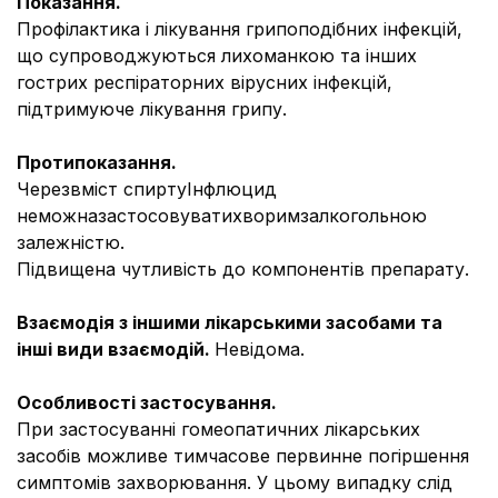
Показання.
Профілактика і лікування грипоподібних інфекцій,
що супроводжуються лихоманкою та інших
гострих респіраторних вірусних інфекцій,
підтримуюче лікування грипу.
Протипоказання.
Черезвміст спиртуІнфлюцид
неможназастосовуватихворимзалкогольною
залежністю.
Підвищена чутливість до компонентів препарату.
Взаємодія з іншими лікарськими засобами та
інші види взаємодій.
Невідома.
Особливості застосування.
При застосуванні гомеопатичних лікарських
засобів можливе тимчасове первинне погіршення
симптомів захворювання. У цьому випадку слід