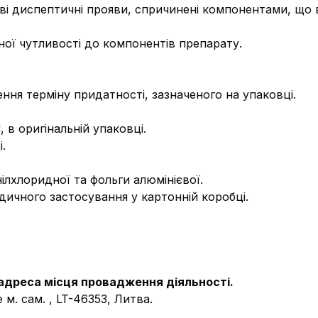
і диспептичні прояви, спричинені компонентами, що 
ної чутливості до компонентів препарату.
ення терміну придатності, зазначеного на упаковці.
 в оригінальній упаковці.
.
інілхлоридної та фольги алюмінієвої.
едичного застосування у картонній коробці.
адреса місця провадження діяльності.
м. сам. , LT-46353, Литва.