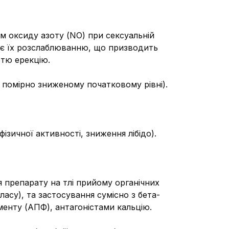
м оксиду азоту (NO) при сексуальній
ияє їх розслаблюванню, що призводить
стю ерекцію.
 помірно зниженому початковому рівні).
ізичної активності, зниження лібідо).
 препарату на тлі прийому органічних
асу), та застосування сумісно з бета-
енту (АПФ), антагоністами кальцію.