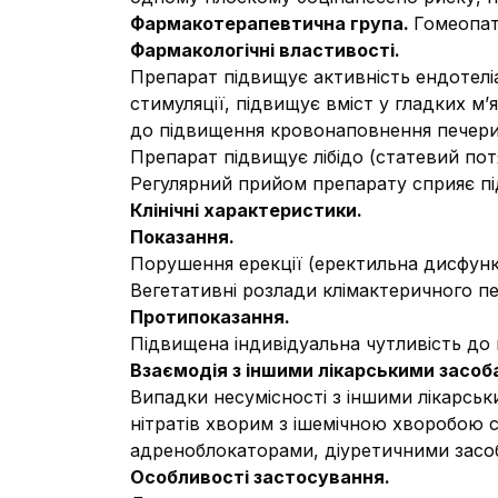
Фармакотерапевтична група.
Гомеопат
Фармакологічні властивості.
Препарат підвищує активність ендотелі
стимуляції, підвищує вміст у гладких 
до підвищення кровонаповнення печерис
Препарат підвищує лібідо (статевий пот
Регулярний прийом препарату сприяє пі
Клінічні характеристики.
Показання.
Порушення ерекції (еректильна дисфунк
Вегетативні розлади клімактеричного пер
Протипоказання.
Підвищена індивідуальна чутливість до
Взаємодія з іншими лікарськими засоба
Випадки несумісності з іншими лікарсь
нітратів хворим з ішемічною хворобою с
адреноблокаторами, діуретичними засоб
Особливості застосування.