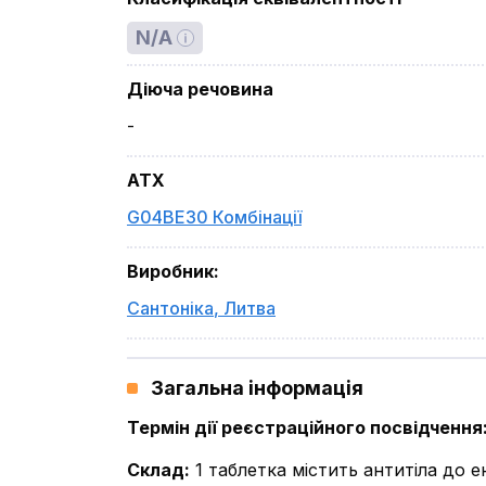
N/A
Діюча речовина
-
ATX
G04BE30 Комбінації
Виробник
:
Сантоніка
,
Литва
Загальна інформація
Термін дії реєстраційного посвідчення
Склад
:
1 таблетка містить антитіла до 