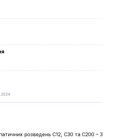
ня
5.2024
патичних розведень С12, С30 та С200 – 3