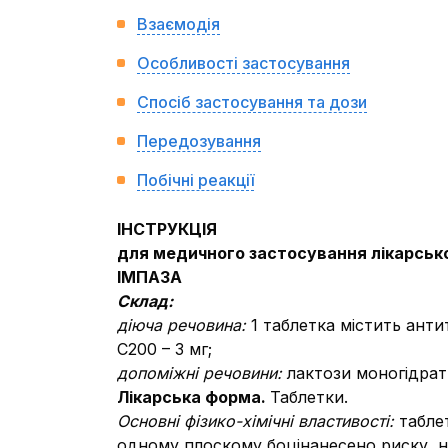
Взаємодія
Особливості застосування
Спосіб застосування та дози
Передозування
Побічні реакції
ІНСТРУКЦІЯ
для медичного застосування лікарськ
ІМПАЗА
Склад:
діюча речовина:
1 таблетка містить ант
С200 – 3 мг;
допоміжні речовини:
лактози моногідрат
Лікарська форма.
Таблетки.
Основні фізико-хімічні властивості:
табле
одному плоскому боцінанесено риску, 