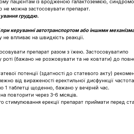
ому пацієнтам із вродженою галактоземією, синдромо
 не можна застосовувати препарат.
одування груддю.
ї при керуванні автотранспортом або іншими механізм
у не впливає на швидкість реакції.
осовувати препарат разом з їжею. Застосовуватипо
у роті (бажано не розжовувати та не ковтати) до повн
 статевої потенції (здатності до статевого акту) реко
лежно від вираженості еректильної дисфункції частота
о 1 таблетці щоденно, бажано у вечірній час.
на повторити через 3-6 місяців.
го стимулювання ерекції препарат приймати перед ста