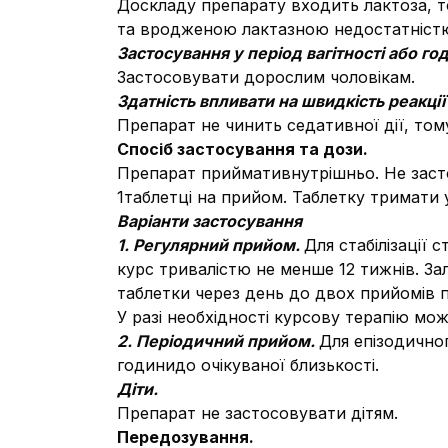
Доскладу препарату входить лактоза, т
та вродженою лактазною недостатністю
Застосування у період вагітності або г
Застосовувати дорослим чоловікам.
Здатність впливати на швидкість реакці
Препарат не чинить седативної дії, том
Спосіб застосування та дози.
Препарат приймативнутрішньо. Не заст
1таблетці на прийом. Таблетку тримати 
Варіанти застосування
1.
Регулярний прийом.
Для стабілізації
курс тривалістю не менше 12 тижнів. За
таблетки через день до двох прийомів п
У разі необхідності курсову терапію мож
2.
Періодичний прийом.
Для епізодично
годинидо очікуваної близькості.
Діти.
Препарат не застосовувати дітям.
Передозування.