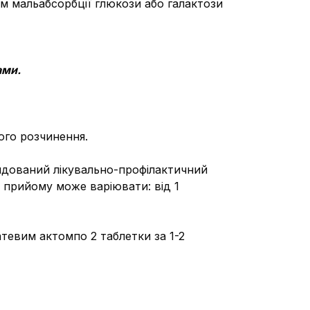
м мальабсорбції глюкози або галактози
ами.
ого розчинення.
мендований лікувально-профілактичний
 прийому може варіювати: від 1
тевим актомпо 2 таблетки за 1-2