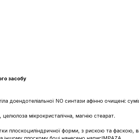
ого засобу
итіла доендотеліальної NO синтази афінно очищені: сум
, целюлоза мікрокристалічна, магнію стеарат.
тки плоскоциліндричної форми, з рискою та фаскою, ві
на іншому плоскому боці нанесено написIMPAZA.