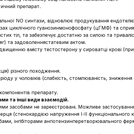
ичний препарат.
альної NO синтази, відновлює продукування ендотеліє
м’язах циклічного гуанозинмонофосфату (цГМФ) та спр
тих тіл, та забезпечує достатню за силою та тривалі
яг) та задоволеннястатевим актом.
двищенню вмісту тестостерону у сироватці крові (при
ція) різного походження.
іоду у чоловіків (слабкість, стомлюваність, зниження ф
 компонентів препарату.
ми та інші види взаємодій.
кими засобами не зареєстровані. Можливе застосування
ерця (стенокардією напруження І-ІІ функціонального кл
ами, інгібіторами ангіотензинперетворювального ферм