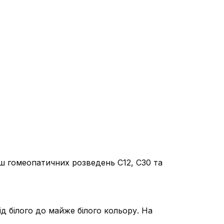
іш гомеопатичних розведень С12, С30 та
д білого до майже білого кольору. На