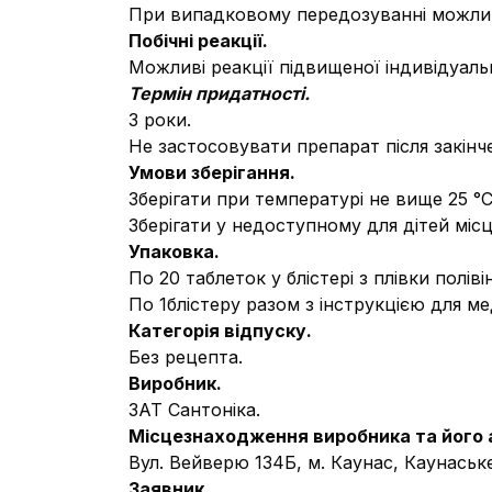
При випадковому передозуванні можлив
Побічні реакції.
Можливі реакції підвищеної індивідуаль
Термін придатності.
3 роки.
Не застосовувати препарат після закінч
Умови зберігання.
Зберігати при температурі не вище 25 °С,
Зберігати у недоступному для дітей місці
Упаковка.
По 20 таблеток у блістері з плівки полів
По 1блістеру разом з інструкцією для м
Категорія відпуску.
Без рецепта.
Виробник.
ЗАТ Сантоніка.
Місцезнаходження виробника та його 
Вул. Вейверю 134Б, м. Каунас, Каунаське 
Заявник.