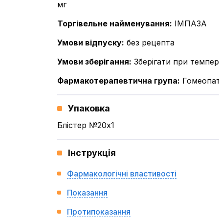
мг
Торгівельне найменування
:
ІМПАЗА
Умови відпуску
:
без рецепта
Умови зберігання
:
Зберігати при темпера
Фармакотерапевтична група
:
Гомеопат
Упаковка
Блістер №20x1
Інструкція
Фармакологічні властивості
Показання
Протипоказання