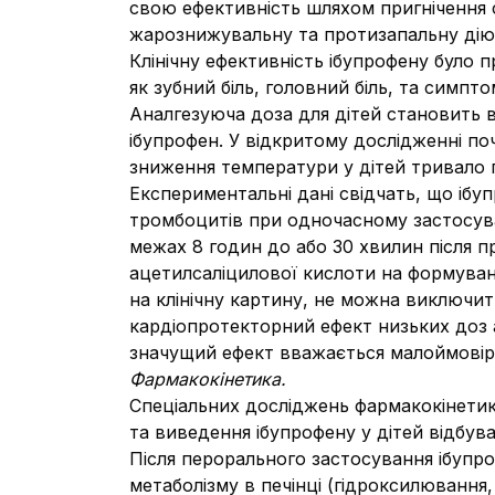
свою ефективність шляхом пригнічення с
жарознижувальну та протизапальну дію. 
Клінічну ефективність ібупрофену було 
як зубний біль, головний біль, та симпт
Аналгезуюча доза для дітей становить ві
ібупрофен. У відкритому дослідженні по
зниження температури у дітей тривало 
Експериментальні дані свідчать, що ібу
тромбоцитів при одночасному застосува
межах 8 годин до або 30 хвилин після п
ацетилсаліцилової кислоти на формуван
на клінічну картину, не можна виключи
кардіопротекторний ефект низьких доз 
значущий ефект вважається малоймовір
Фармакокінетика.
Спеціальних досліджень фармакокінетики
та виведення ібупрофену у дітей відбува
Після перорального застосування ібупро
метаболізму в печінці (гідроксилювання