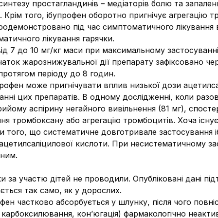
интезу простагландинів – медіаторів болю та запален
Крім того, ібупрофен оборотно пригнічує агрегацію т
продемонстровано під час симптоматичного лікування в
оматичного лікування гарячки.
д 7 до 10 мг/кг маси при максимальному застосуванні 
чаток жарознижувальної дії препарату зафіксовано чер
протягом періоду до 8 годин.
профен може пригнічувати вплив низької дози ацетилс
нні цих препаратів. В одному дослідженні, коли разо
рийому аспірину негайного вивільнення (81 мг), спост
ня тромбоксану або агрегацію тромбоцитів. Хоча існує
ти того, що систематичне довготривале застосування 
ацетилсаліцилової кислоти. При несистематичному зас
ним.
 за участю дітей не проводили. Опубліковані дані пі
ється так само, як у дорослих.
фен частково абсорбується у шлунку, після чого повні
, карбоксилювання, кон’югація) фармакологічно неакти