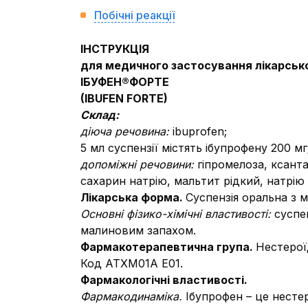
Побічні реакції
ІНСТРУКЦІЯ
для медичного застосування лікарськ
ІБУФЕН®ФОРТЕ
(IBUFEN FORTE)
Склад:
діюча речовина:
ibuprofen;
5 мл суспензії містять ібупрофену 200 мг
допоміжні речовини:
гіпромелоза, ксанта
сахарин натрію, мальтит рідкий, натрі
Лікарська форма.
Суспензія оральна з
Основні фізико-хімічні властивості:
суспе
малиновим запахом.
Фармакотерапевтична група.
Нестерої
Код АТХМ01А Е01.
Фармакологічні властивості.
Фармакодинаміка.
Ібупрофен – це несте