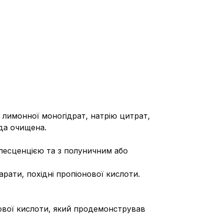
и лимонної моногідрат, натрію цитрат,
да очищена.
алесценцією та з полуничним або
рати, похідні пропіонової кислоти.
нової кислоти, який продемонстрував