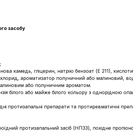
ого засобу
;
нова камедь, гліцерин, натрію бензоат (Е 211), кислот
ю хлорид, ароматизатор полуничний або малиновий, во
 малиновим або полуничним ароматом.
нзія білого або майже білого кольору з однорідною оп
дні протизапальні препарати та протиревматичні препа
роїдний протизапальний засіб (НПЗЗ), похідне пропіо