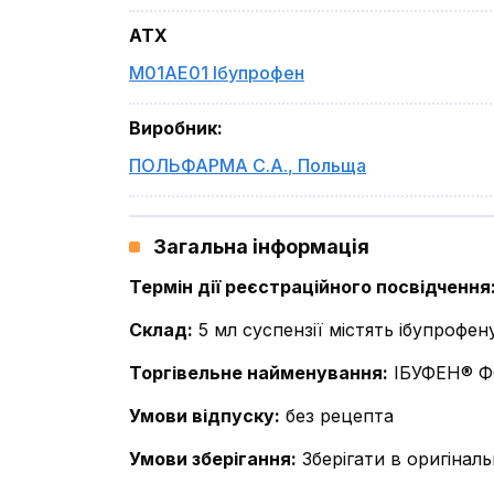
ATX
M01AE01 Ібупрофен
Виробник
:
ПОЛЬФАРМА С.А.
,
Польща
Загальна інформація
Термін дії реєстраційного посвідчення
Склад
:
5 мл суспензії містять ібупрофен
Торгівельне найменування
:
ІБУФЕН® 
Умови відпуску
:
без рецепта
Умови зберігання
:
Зберігати в оригіналь