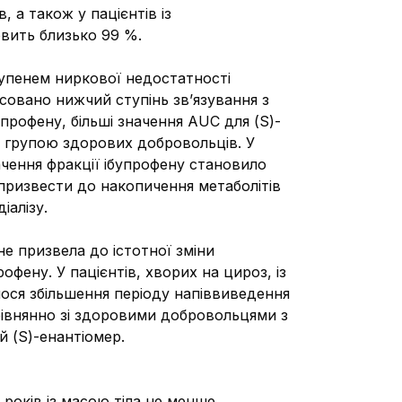
 а також у пацієнтів із
овить близько 99 %.
тупенем ниркової недостатності
совано нижчий ступінь зв’язування з
упрофену, більші значення AUC для (S)-
ю групою здорових добровольців. У
начення фракції ібупрофену становило
призвести до накопичення метаболітів
іалізу.
не призвела до істотної зміни
фену. У пацієнтів, хворих на цироз, із
лося збільшення періоду напіввиведення
рівнянно зі здоровими добровольцями з
й (S)-енантіомер.
 років із масою тіла не менше