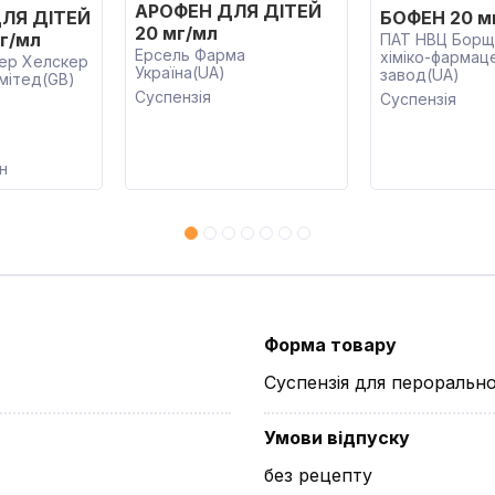
АРОФЕН ДЛЯ ДІТЕЙ
ЛЯ ДІТЕЙ
БОФЕН 20 м
20 мг/мл
г/мл
ПАТ НВЦ Борща
Ерсель Фарма
хіміко-фармац
зер Хелскер
Україна(UA)
завод(UA)
мітед(GB)
Суспензія
Суспензія
н
Форма товару
Суспензія для пероральн
Умови відпуску
без рецепту