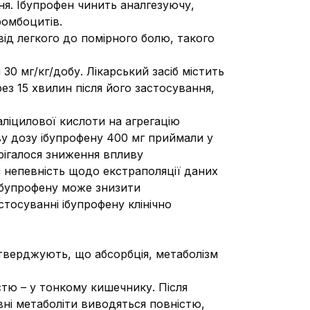
ня. Iбупрофен чинить аналгезуючу,
ромбоцитів.
ід легкого до помірного болю, такого
30 мг/кг/добу. Лікарський засіб містить
ез 15 хвилин після його застосування,
аліцилової кислоти на агрегацію
ву дозу ібупрофену 400 мг приймали у
ерігалося зниження впливу
 непевність щодо екстраполяції даних
ібупрофену може знизити
тосуванні ібупрофену клінічно
дтверджують, що абсорбція, метаболізм
стю – у тонкому кишечнику. Після
вні метаболіти виводяться повністю,