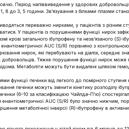
овчю. Період напіввиведення у здорових добровольців,
, 8 до 3, 5 години. Зв’язування з білками плазми стан
виводяться переважно нирками, у пацієнтів з різним с
тися. У пацієнтів із порушеннями функції нирок зафік
змі крові загального ібупрофену та незв’язаного (S)-іб
я енантіометричної AUC (S/R) порівняно з контрольно
рювання нирок, які перебувають на діалізі, середнє з
их добровольців. Тяжке порушення функції нирок може 
відома. Метаболіти можуть бути видалені шляхом гемод
ми функції печінки від легкого до помірного ступеня 
ання печінки можуть змінити кінетику розподілу ібупро
чінки (6–10 за класифікацією Чайлда–П’ю) спостеріга
ня енантіометричної AUC (S/R) було значно нижчим, по
ршення метаболічної інверсії (R)-ібупрофену в активни
 різного походження у дітей віком від 6 місяців до 12