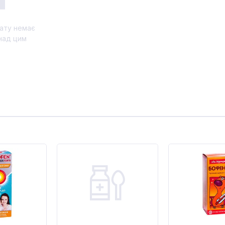
ату немає
над цим