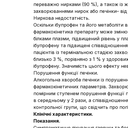
переважно нирками (90 %), а також із ж
захворюваннями нирок або печінки– від 1
Ниркова недостатність.
Оскільки ібупрофен та його метаболіти 
фармакокінетика препарату може змінюва
білками плазми, підвищений рівень у пла
ібупрофену та підвищені співвідношенн
пацієнтів із термінальною стадією захво
близько 3 %, порівняно з 1 % у здоров
ібупрофену. Значимість цього ефекту не
Порушення функції печінки.
Алкогольна хвороба печінки із порушення
фармакокінетичних параметрів. Захворюв
помірним ступенем порушення функції пе
в середньому у 2 рази, а співвідношен
контрольної групи, що свідчить про погі
Клінічні характеристики.
Показання.
Симптоматичне лікування гарячки та болю