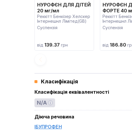
НУРОФЄН ДЛЯ ДІТЕЙ
НУРОФЄН Д
20 мг/мл
ФОРТЕ 40 м
Реккітт Бенкізер Хелскер
Реккітт Бенкі
Інтернешнл Лімітед(GB)
Інтернешнл Лі
Суспензія
Суспензія
139.37
186.80
від
грн
від
гр
Класифікація
Класифікація еквівалентності
N/A
Діюча речовина
ІБУПРОФЕН