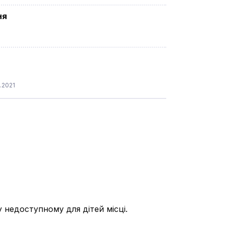
ня
.2021
у недоступному для дітей місці.