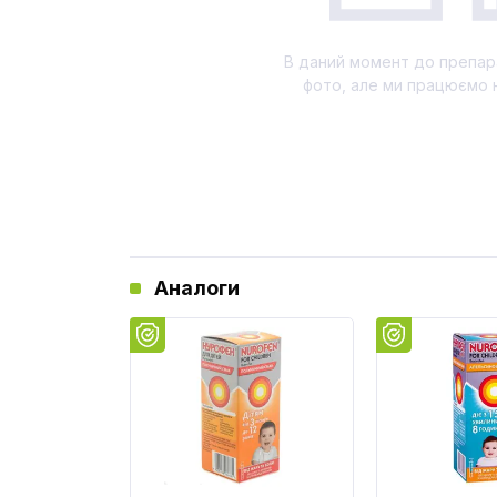
В даний момент до препар
фото, але ми працюємо 
Аналоги