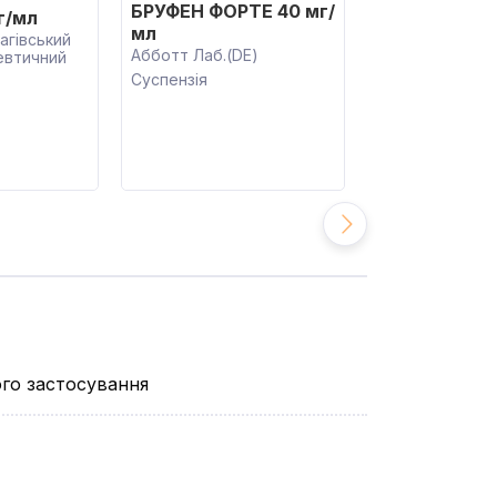
БРУФЕН ФОРТЕ 40 мг/
ІБУНОРМ БЕБ
г/мл
мл
мл
гівський
Абботт Лаб.(DE)
ТОВ ФК Здоров
евтичний
Суспензія
Суспензія
ого застосування