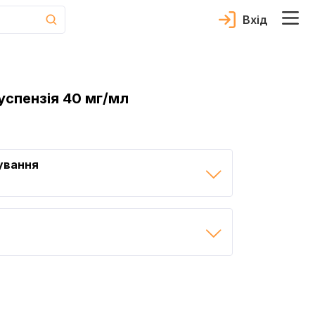
Вхід
успензія 40 мг/мл
ування