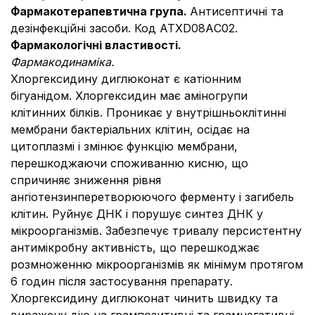
Фармакотерапевтична група.
Антисептичні та
дезінфекційні засоби. Код АТХD08AС02.
Фармакологічні властивості.
Фармакодинаміка.
Хлоргексидину диглюконат є катіонним
бігуанідом. Хлоргексидин має аміногрупи
клітинних білків. Проникає у внутрішньоклітинні
мембрани бактеріальних клітин, осідає на
цитоплазмі і змінює функцію мембрани,
перешкоджаючи споживанню кисню, що
спричиняє зниження рівня
ангіотензинперетворюючого ферменту і загибель
клітин. Руйнує ДНК і порушує синтез ДНК у
мікроорганізмів. Забезпечує тривалу персистентну
антимікробну активність, що перешкоджає
розмноженню мікроорганізмів як мінімум протягом
6 годин після застосування препарату.
Хлоргексидину диглюконат чинить швидку та