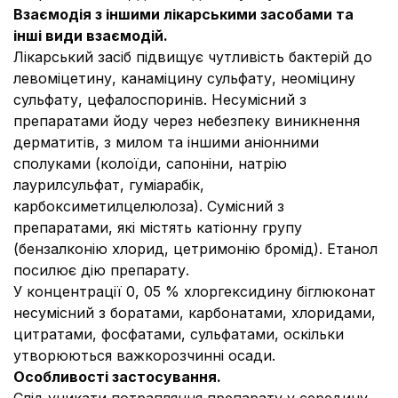
Взаємодія з іншими лікарськими засобами та
інші види взаємодій.
Лікарський засіб підвищує чутливість бактерій до
левоміцетину, канаміцину сульфату, неоміцину
сульфату, цефалоспоринів. Несумісний з
препаратами йоду через небезпеку виникнення
дерматитів, з милом та іншими аніонними
сполуками (колоїди, сапоніни, натрію
лаурилсульфат, гуміарабік,
карбоксиметилцелюлоза). Сумісний з
препаратами, які містять катіонну групу
(бензалконію хлорид, цетримонію бромід). Етанол
посилює дію препарату.
У концентрації 0, 05 % хлоргексидину біглюконат
несумісний з боратами, карбонатами, хлоридами,
цитратами, фосфатами, сульфатами, оскільки
утворюються важкорозчинні осади.
Особливості застосування.