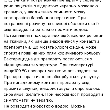
Слід уникати потрапляння препарату у середину
рани пацієнтів з відкритою черепно-мозковою
травмою, ушкодженням спинного мозку,
перфорацією барабанної перетинки. При
потраплянні розчину на слизові оболонки ока їх
слід швидко та ретельно промити водою.
Потрапляння гіпохлоритних відбілюючих речовин
на тканини, які раніше знаходилися у контакті з
препаратами, що містять хлоргексидин, може
сприяти появі на них плям коричневого кольору.
Бактерицидна дія препарату посилюється з
підвищенням температури. При температурі
вище100 ºС препарат частково розкладається.
Препарат практично не абсорбується у шлунку.
При випадковому ковтанні препарату слід
промити шлунок, використовуючи сире молоко,
сире яйце, желатин. При необхідності проводити
симптоматичну терапію.
Не розводити жорсткою водою. Можна