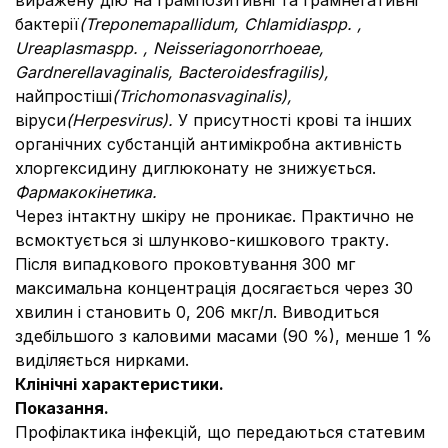
виражену дію на грампозитивні та грамнегативні
бактерії
(
Treponema
pallidum
,
Chlamidia
spp
. ,
Ureaplasma
spp
. ,
Neisseria
gonorrhoeae
,
Gardnerella
vaginalis
,
Bacteroides
fragilis
),
найпростіші
(
Trichomonas
vaginalis
),
віруси
(
Herpes
virus
).
У присутності крові та інших
органічних субстанцій антимікробна активність
хлоргексидину диглюконату не знижується.
Фармакокінетика.
Через інтактну шкіру не проникає. Практично не
всмоктується зі шлунково-кишкового тракту.
Після випадкового проковтування 300 мг
максимальна концентрація досягається через 30
хвилин і становить 0, 206 мкг/л. Виводиться
здебільшого з каловими масами (90 %), менше 1 %
виділяється нирками.
Клінічні характеристики.
Показання.
Профілактика інфекцій, що передаються статевим