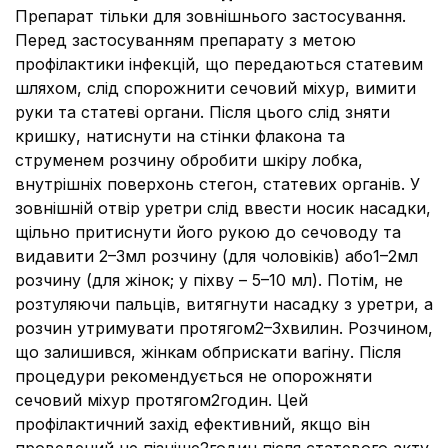
Препарат тільки для зовнішнього застосування.
Перед застосуванням препарату з метою
профілактики інфекцій, що передаються статевим
шляхом, слід спорожнити сечовий міхур, вимити
руки та статеві органи. Після цього слід зняти
кришку, натиснути на стінки флакона та
струменем розчину обробити шкіру лобка,
внутрішніх поверхонь стегон, статевих органів. У
зовнішній отвір уретри слід ввести носик насадки,
щільно притиснути його рукою до сечоводу та
видавити 2–3мл розчину (для чоловіків) або1–2мл
розчину (для жінок; у піхву – 5–10 мл). Потім, не
розтуляючи пальців, витягнути насадку з уретри, а
розчин утримувати протягом2–3хвилин. Розчином,
що залишився, жінкам обприскати вагіну. Після
процедури рекомендується не опорожняти
сечовий міхур протягом2годин. Цей
профілактичний захід ефективний, якщо він