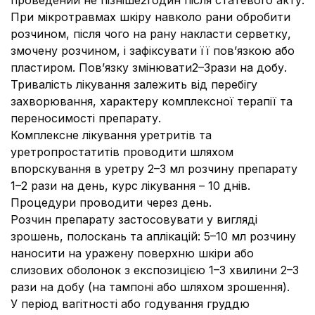
проведений не пізніше2годин після статевого акту.
При мікротравмах шкіру навколо рани обробити
розчином, після чого на рану накласти серветку,
змочену розчином, і зафіксувати її пов’язкою або
пластиром. Пов’язку змінювати2–3рази на добу.
Тривалість лікування залежить від перебігу
захворювання, характеру комплексної терапії та
переносимості препарату.
Комплексне лікування уретритів та
уретропростатитів проводити шляхом
впорскування в уретру 2–3 мл розчину препарату
1–2 рази на день, курс лікування – 10 днів.
Процедури проводити через день.
Розчин препарату застосовувати у вигляді
зрошень, полоскань та аплікацій: 5–10 мл розчину
наносити на уражену поверхню шкіри або
слизових оболонок з експозицією 1–3 хвилини 2–3
рази на добу (на тампоні або шляхом зрошення).
У період вагітності або годування груддю