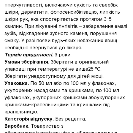
гіперчутливості, включаючи сухість та свербіж
шкіри, дерматити, фотосенсибілізацію, липкість
шкіри рук, яка спостерігається протягом 3–5
хвилин. При лікуванні гінгівітів – забарвлення емалі
зубів, відкладення зубного каменя, порушення
смаку. У разі появи будь-яких небажаних явищ
необхідно звернутися до лікаря.
Термін придатності.
3 роки.
Умови зберігання.
Зберігати в оригінальній
упаковці при температурі не вище25 °С.
Зберігати унедоступному для дітей місці.
Упаковка.
По 50 мл або по 100 мл у флаконах,
укупорених насадками та кришками; по 100 мл
уфлаконах, укупорених кришками абоукупорених
кришками-крапельницями та кришками під
крапельницю.
Категорія відпуску.
Без рецепта.
Виробник.
Товариство з