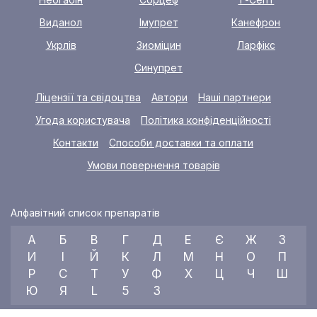
Виданол
Імупрет
Канефрон
Укрлів
Зиоміцин
Ларфікс
Синупрет
Ліцензії та свідоцтва
Автори
Наші партнери
Угода користувача
Політика конфіденційності
Контакти
Способи доставки та оплати
Умови повернення товарів
Алфавітний список препаратів
А
Б
В
Г
Д
Е
Є
Ж
З
И
І
Й
К
Л
М
Н
О
П
Р
С
Т
У
Ф
Х
Ц
Ч
Ш
Ю
Я
L
5
3