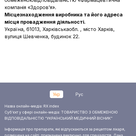
обмеженоювідповідальністю «Фармацевтична
компанія «Здоров’я».
Місцезнаходження виробника та його адреса
місця провадження діяльності.
Україна, 61013, Харківськаобл. , місто Харків,
вулиця Шевченка, будинок 22.
Укр
Рус
Назва онлайн-медіа: RX index
Суб‘єкт у сфері онлайн-медіа: ТОВАРИСТВО З ОБМЕЖЕНОЮ
ВІДПОВІДАЛЬНІСТЮ “УКРАЇНСЬКИЙ МЕДИЧНИЙ ВІСНИК”
Інформація про препарати, які відпускаються за рецептом лікаря,
розміщена на сайті, призначена виключно для спеціалістів. Дана