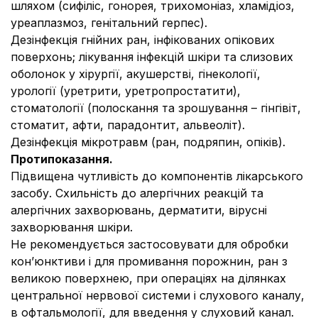
шляхом (сифіліс, гонорея, трихомоніаз, хламідіоз,
уреаплазмоз, генітальний герпес).
Дезінфекція гнійних ран, інфікованих опікових
поверхонь; лікування інфекцій шкіри та слизових
оболонок у хірургії, акушерстві, гінекології,
урології (уретрити, уретропростатити),
стоматології (полоскання та зрошування – гінгівіт,
стоматит, афти, парадонтит, альвеоліт).
Дезінфекція мікротравм (ран, подряпин, опіків).
Протипоказання.
Підвищена чутливість до компонентів лікарського
засобу. Схильність до алергічних реакцій та
алергічних захворювань, дерматити, вірусні
захворювання шкіри.
Не рекомендується застосовувати для обробки
кон’юнктиви і для промивання порожнин, ран з
великою поверхнею, при операціях на ділянках
центральної нервової системи і слухового каналу,
в офтальмології, для введення у слуховий канал.