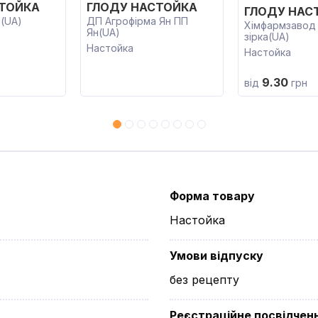
СТОЙКА
ГЛОДУ НАСТОЙКА
ГЛОДУ НАС
(UA)
ДП Агрофірма Ян ПП
Хімфармзавод
Ян(UA)
зірка(UA)
Настойка
Настойка
9.30
від
грн
Форма товару
Настойка
Умови відпуску
без рецепту
Реєстраційне посвідчен