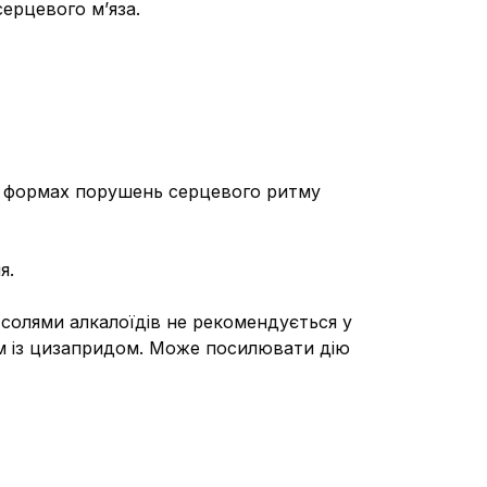
ерцевого м’яза.
их формах порушень серцевого ритму
я.
 солями алкалоїдів не рекомендується у
ом із цизапридом. Може посилювати дію