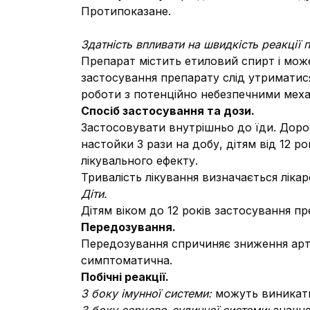
Протипоказане.
Здатність впливати на швидкість реакції
Препарат містить етиловий спирт і мож
застосування препарату слід утриматис
роботи з потенційно небезпечними меха
Спосіб застосування та дози.
Застосовувати внутрішньо до їди. Дор
настойки 3 рази на добу, дітям від 12 ро
лікувального ефекту.
Тривалість лікування визначається лікар
Діти.
Дітям віком до 12 років застосування п
Передозування.
Передозування спричиняє зниження арте
симптоматична.
Побічні реакції.
З боку імунної системи:
можуть виникати а