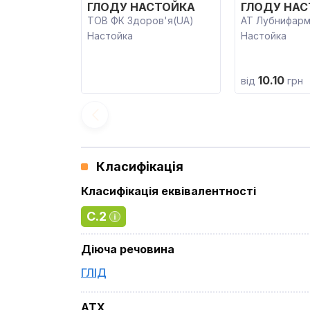
ГЛОДУ НАСТОЙКА
ГЛОДУ НА
ТОВ ФК Здоров'я(UA)
АТ Лубнифарм
Настойка
Настойка
10.10
від
грн
Класифікація
Класифікація еквівалентності
C.2
Діюча речовина
ГЛІД
ATX