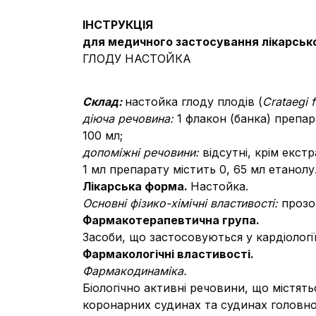
ІНСТРУКЦІЯ
для медичного застосування лікарськ
ГЛОДУ НАСТОЙКА
Склад:
настойка глоду плодів (
Сrataegi f
діюча речовина:
1 флакон (банка) препар
100 мл;
допоміжні речовини:
відсутні, крім екстр
1 мл препарату містить 0, 65 мл етанолу
Лікарська форма.
Настойка.
Основні фізико-хімічні властивості:
прозо
Фармакотерапевтична група.
Засоби, що застосовуються у кардіологі
Фармакологічні властивості.
Фармакодинаміка.
Біологічно активні речовини, що містят
коронарних судинах та судинах головно