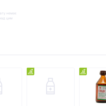
ату немає
над цим