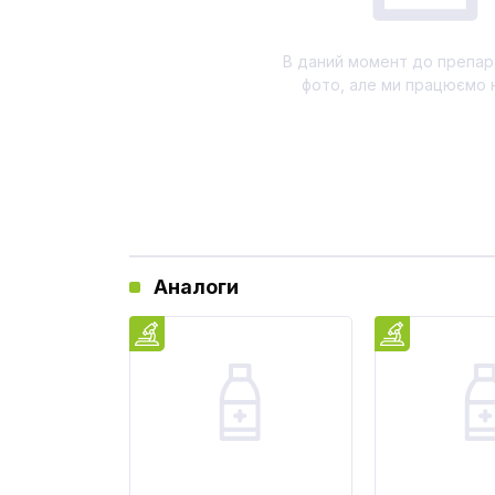
В даний момент до препар
фото, але ми працюємо 
Аналоги