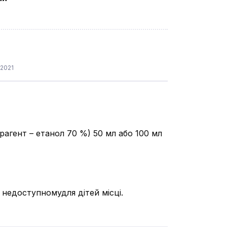
.2021
страгент – етанол 70 %) 50 мл або 100 мл
у недоступномудля дітей місці.