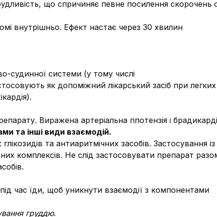
будливість, що спричиняє певне посилення скорочень с
мі внутрішньо. Ефект настає через 30 хвилин
во-судинної системи (у тому числі
стосовують як допоміжний лікарський засіб при легк
кардія).
епарату. Виражена артеріальна гіпотензія і брадикарді
ми та інші види взаємодій.
глікозидів та антиаритмічних засобів. Застосування із
вних комплексів. Не слід застосовувати препарат раз
собів.
ід час їди, щоб уникнути взаємодії з компонентами
дування груддю
.