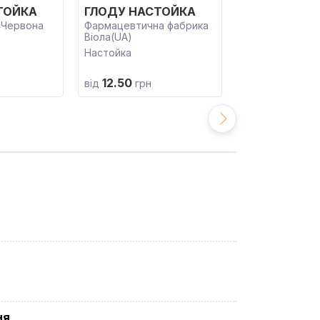
ГЛОДУ НАС
ТОЙКА
ГЛОДУ НАСТОЙКА
Тернофарм(UA
 Червона
Фармацевтична фабрика
Віола(UA)
Настойка
Настойка
12.50
10.40
від
грн
від
грн
ня