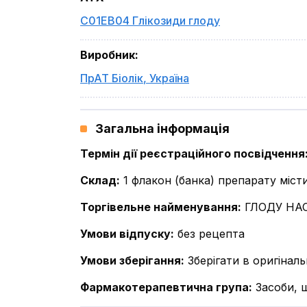
C01EB04 Глікозиди глоду
Виробник
:
ПрАТ Біолік
,
Україна
Загальна інформація
Термін дії реєстраційного посвідчення
Склад
:
1 флакон (банка) препарату місти
Торгівельне найменування
:
ГЛОДУ НА
Умови відпуску
:
без рецепта
Умови зберігання
:
Зберігати в оригінал
Фармакотерапевтична група
:
Засоби, 