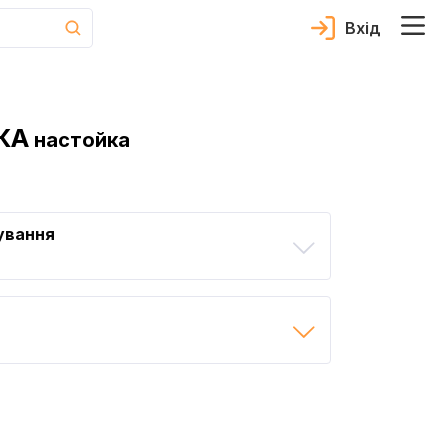
Вхід
КА
настойка
ування