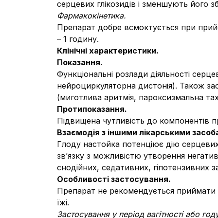
серцевих глікозидів і зменшують його з
Фармакокінетика.
Препарат добре всмоктується при прийо
– 1 годину.
Клінічні характеристики.
Показання.
Функціональні розлади діяльності серце
нейроциркуляторна дистонія). Також за
(миготлива аритмія, пароксизмальна тахі
Протипоказання.
Підвищена чутливість до компонентів пр
Взаємодія з іншими лікарськими засоба
Глоду настойка потенціює дію серцевих 
зв’язку з можливістю утворення негати
снодійних, седативних, гіпотензивних за
Особливості застосування.
Препарат не рекомендується приймати п
їжі.
Застосування у період вагітності або го