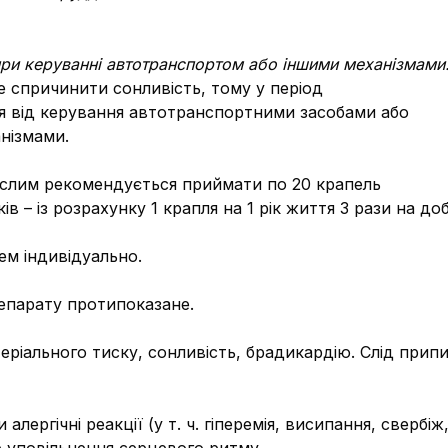
 при керуванні автотранспортом або іншими механізмами
е спричинити сонливість, тому у період
я від керування автотранспортними засобами або
нізмами.
ослим рекомендується приймати по 20 крапель
ків – із розрахунку 1 крапля на 1 рік життя 3 рази на д
ем індивідуально.
репарату протипоказане.
ріального тиску, сонливість, брадикардію. Слід прип
лергічні реакції (у т. ч. гіперемія, висипання, свербіж