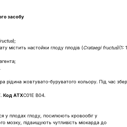
ого засобу
ructus
);
ату містить настойки глоду плодів (
Сrataegi fructus
)(1:
агента;
.
ра рідина жовтувато-буруватого кольору. Під час збе
ї.
Код АТХ
С01Е В04.
ься у плодах глоду, посилюють кровообіг у
го мозку, підвищують чутливість міокарда до