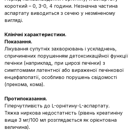
короткий – 0, 3-0, 4 години. Незначна частина
аспартату виводиться з сечею у незміненому
вигляді.
Клінічні характеристики.
Показання.
Лікування супутніх захворювань і ускладнень,
спричинених порушенням детоксикаційної функції
печінки (наприклад, при цирозі печінки) з
симптомами латентної або вираженої печінкової
енцефалопатії, особливо порушень свідомості
(прекома, кома).
Протипоказання.
Гіперчутливість до L-орнітину-L-аспартату.
Тяжка ниркова недостатність (рівень креатиніну
вище 3 мг/100 мл розглядається як орієнтовна
величина).