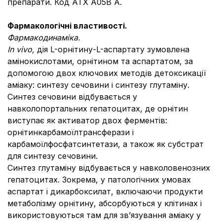
препарати. Код АТХ А05В А.
Фармакологічні властивості.
Фармакодинаміка.
In vivo,
дія L-орнітину-L-аспартату зумовлена
амінокислотами, орнітином та аспартатом, за
допомогою двох ключових методів детоксикації
аміаку: синтезу сечовини і синтезу глутаміну.
Синтез сечовини відбувається у
навколопортальних гепатоцитах, де орнітин
виступає як активатор двох ферментів:
орнітинкарбамоїлтрансферази і
карбамоїлфосфатсинтетази, а також як субстрат
для синтезу сечовини.
Синтез глутаміну відбувається у навколовенозних
гепатоцитах. Зокрема, у патологічних умовах
аспартат і дикарбоксилат, включаючи продукти
метаболізму орнітину, абсорбуються у клітинах і
використовуються там для зв’язування аміаку у