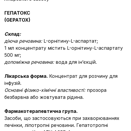
ГЕПАТОКС
(
GEPATOX
)
Склад:
діюча речовина:
L-орнітину-L-аспартат;
1 мл концентрату містить L-орнітину-L-аспартату
500 мг;
допоміжна речовина:
вода для ін’єкцій.
Лікарська форма.
Концентрат для розчину для
інфузій.
Основні фізико-хімічні властивості:
прозора
безбарвна або жовтувата рідина.
Фармакотерапевтична група.
Засоби, що застосовуються при захворюваннях
печінки, ліпотропні речовини. Гепатотропні