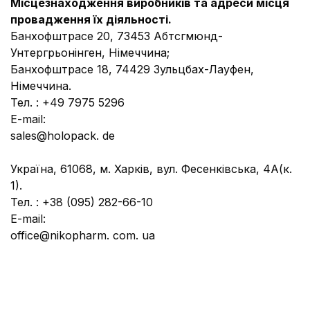
Місцезнаходження виробників та адреси місця
провадження їх діяльності.
Банхофштрасе 20, 73453 Абтсгмюнд-
Унтергрьонінген, Німеччина;
Банхофштрасе 18, 74429 Зульцбах-Лауфен,
Німеччина.
Тел. : +49 7975 5296
E-mail:
sales@holopack. de
Україна, 61068, м. Харків, вул. Фесенківська, 4А(к.
1).
Тел. : +38 (095) 282-66-10
E-mail:
office@nikopharm. com. ua