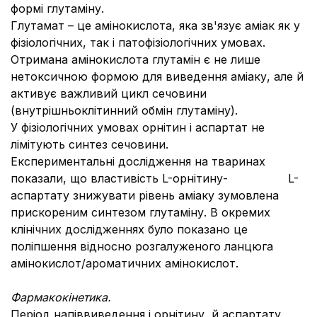
формі глутаміну.
Глутамат – це амінокислота, яка зв'язує аміак як у
фізіологічних, так і патофізіологічних умовах.
Отримана амінокислота глутамін є не лише
нетоксичною формою для виведення аміаку, але й
активує важливий цикл сечовини
(внутрішньоклітинний обмін глутаміну).
У фізіологічних умовах орнітин і аспартат не
лімітують синтез сечовини.
Експериментальні дослідження на тваринах
показали, що властивість L-орнітину- L-
аспартату знижувати рівень аміаку зумовлена
прискореним синтезом глутаміну. В окремих
клінічних дослідженнях було показано це
поліпшення відносно розгалуженого ланцюга
амінокислот/ароматичних амінокислот.
Фармакокінетика.
Період напіввиведення і орнітину, й аспартату