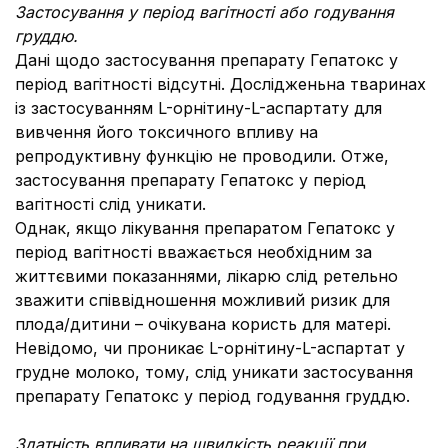
Застосування у період вагітності або годування
груддю.
Дані щодо застосування препарату Гепатокс у
період вагітності відсутні. Дослідженьна тваринах
із застосуванням L-орнітину-L-аспартату для
вивчення його токсичного впливу на
репродуктивну функцію не проводили. Отже,
застосування препарату Гепатокс у період
вагітності слід уникати.
Однак, якщо лікування препаратом Гепатокс у
період вагітності вважається необхідним за
життєвими показаннями, лікарю слід ретельно
зважити співвідношення можливий ризик для
плода/дитини – очікувана користь для матері.
Невідомо, чи проникає L-орнітину-L-аспартат у
грудне молоко, тому, слід уникати застосування
препарату Гепатокс у період годування груддю.
Здатність впливати на швидкість реакції при