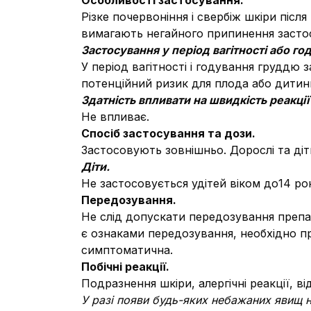
Особливості застосування.
Різке почервоніння і свербіж шкіри післ
вимагають негайного припинення засто
Застосування у період вагітності або г
У період вагітності і годування груддю
потенційний ризик для плода або дитин
Здатність впливати на швидкість реакці
Не впливає.
Спосіб застосування та дози.
Застосовують зовнішньо. Дорослі та ді
Діти.
Не застосовується удітей віком до14 рок
Передозування.
Не слід допускати передозування препа
є ознаками передозування, необхідно п
симптоматична.
Побічні реакції.
Подразнення шкіри, алергічні реакції, в
У разі появи будь-яких небажаних явищ н