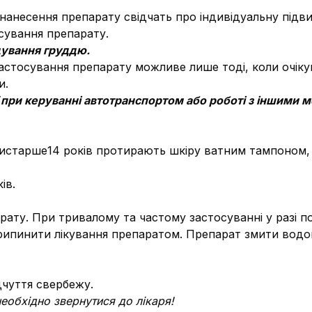
я нанесення препарату свідчать про індивідуальну підв
сування препарату.
одування груддю.
 застосування препарату можливе лише тоді, коли очік
и.
ї при керуванні автотранспортом або роботі з іншими 
тистарше14 років протирають шкіру ватним тампоном, 
ів.
рату. При тривалому та частому застосуванні у разі п
рипинити лікування препаратом. Препарат змити водою 
ідчуття свербежу.
еобхідно звернутися до лікаря!