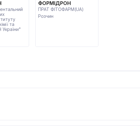
Н
ФОРМІДРОН
ентальний
ПРАТ ФІТОФАРМ(UA)
их
Розчин
ституту
імії та
Н України"