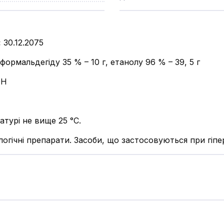
:
30.12.2075
формальдегіду 35 % – 10 г, етанолу 96 % – 39, 5 г
ОН
атурі не вище 25 °С.
огічні препарати. Засоби, що застосовуються при гіпер