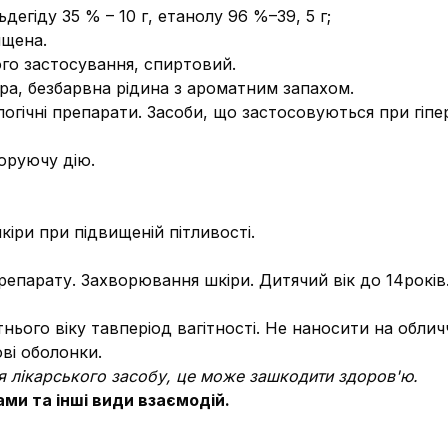
егіду 35 % – 10 г, етанолу 96 %–39, 5 г;
ищена.
го застосування, спиртовий.
ра, безбарвна рідина з ароматним запахом.
огічні препарати.
Засоби, що застосовуються при гіпер
оруючу дію.
іри при підвищеній пітливості.
епарату. Захворювання шкіри. Дитячий вік до 14років
нього віку тавперіод вагітності. Не наносити на обли
ові оболонки.
я лікарського засобу, це може зашкодити здоров'ю.
ми та інші види взаємодій.