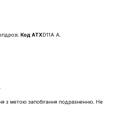
гідрозі.
Код АТХ
D11А А.
.
ччя з метою запобігання подразненню. Не