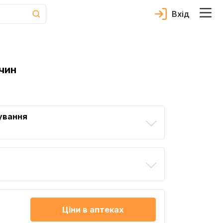
Вхід
чин
ування
Ціни в аптеках