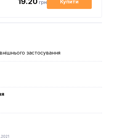
19.20
Купити
грн
внішнього застосування
ня
.2021