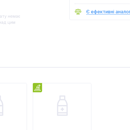
Є ефективні анало
ату немає
над цим