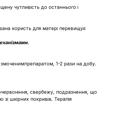
ищену чутливість до останнього і
увана користь для матері перевищує
механізмами.
змоченимпрепаратом, 1-2 рази на добу.
очервоніння, свербежу, подразнення, що
зі шкірних покривів. Терапія