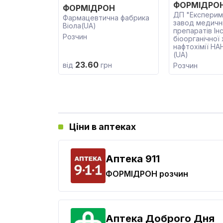
ФОРМІДРО
ФОРМІДРОН
ДП "Експерим
Фармацевтична фабрика
завод медичн
Віола(UA)
препаратів Ін
Розчин
біоорганічної х
нафтохімії НА
(UA)
23.60
від
грн
Розчин
Ціни в аптеках
Aптека 911
ФОРМІДРОН
розчин
Аптека Доброго Дня