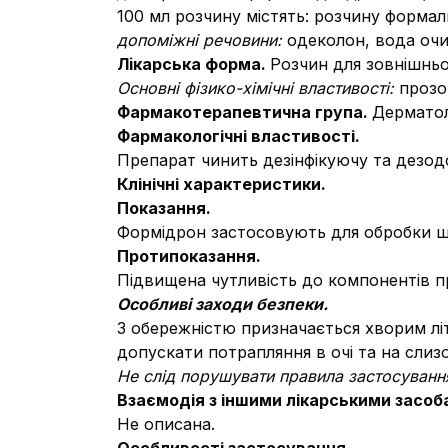
100 мл розчину містять: розчину формальд
допоміжні речовини:
одеколон, вода оч
Лiкарська форма.
Розчин для зовнішньо
Основні фізико-хімічні властивості:
прозо
Фармакотерапевтична група.
Дерматол
Фармакологічні властивості.
Препарат чинить дезінфікуючу та дезод
Клінічні характеристики.
Показання.
Формідрон застосовують для обробки шк
Протипоказання.
Підвищена чутливість до компонентів пр
Особливі заходи безпеки.
З обережністю призначається хворим літ
допускати потрапляння в очі та на слиз
Не слід порушувати правила застосуванн
Взаємодія з іншими лікарськими засоба
Не описана.