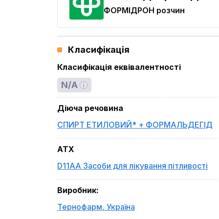
ФОРМІДРОН
розчин
Класифікація
Класифікація еквівалентності
N/A
Діюча речовина
СПИРТ ЕТИЛОВИЙ* + ФОРМАЛЬДЕГІД
ATX
D11AA Засоби для лікування пітливості
Виробник
:
Тернофарм
,
Україна