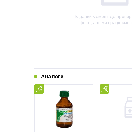
В даний момент до препар
фото, але ми працюємо 
Аналоги