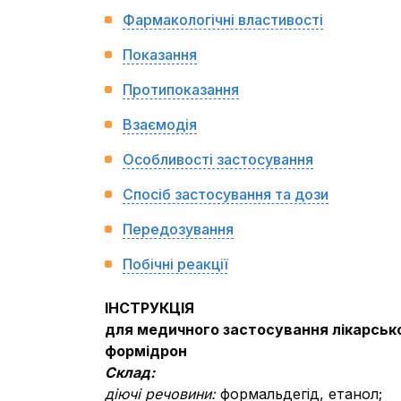
Фармакологічні властивості
Показання
Протипоказання
Взаємодія
Особливості застосування
Спосіб застосування та дози
Передозування
Побічні реакції
IНСТРУКЦIЯ
для медичного застосування лікарськ
формідрон
Склад:
діючі речовини:
формальдегід, етанол;