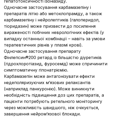
гепатотоксичності ізоніазиду.
Одночасне застосування карбамазепіну і
препаратів літію або метоклопраміду, а також
карбамазепіну і нейролептиків (галоперидол,
тіоридазин) може призвести до посилення
вираженості побічних неврологічних ефектів (у
випадку останньої комбінації – навіть за умови
терапевтичних рівнів у плазмі крові).
Одночасне застосування препарату
Фiнлепсин®200 ретард із більшістю діуретиків
(гідрохлоротіазид, фуросемід) може спричинити
симптоматичну гіпонатріємію.
Карбамазепін може антагонізувати ефекти
недеполяризуючих м’язових релаксантів
(наприклад панкуронію). Може виникнути
необхідність підвищення доз цих препаратів, а
пацієнти потребують ретельного моніторингу
через можливість швидшого, ніж очікується,
завершення нейром’язової блокади.