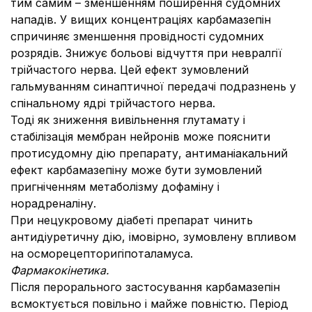
тим самим – зменшенням поширення судомних
нападів. У вищих концентраціях карбамазепін
спричиняє зменшення провідності судомних
розрядів. Знижує больові відчуття при невралгії
трійчастого нерва. Цей ефект зумовлений
гальмуванням синаптичної передачі подразнень у
спінальному ядрі трійчастого нерва.
Тоді як зниження вивільнення глутамату і
стабілізація мембран нейронів може пояснити
протисудомну дію препарату, антиманіакальний
ефект карбамазепіну може бути зумовлений
пригніченням метаболізму дофаміну і
норадреналіну.
При нецукровому діабеті препарат чинить
антидіуретичну дію, імовірно, зумовлену впливом
на осморецепторигіпоталамуса.
Фармакокінетика.
Після перорального застосування карбамазепін
всмоктується повільно і майже повністю. Період