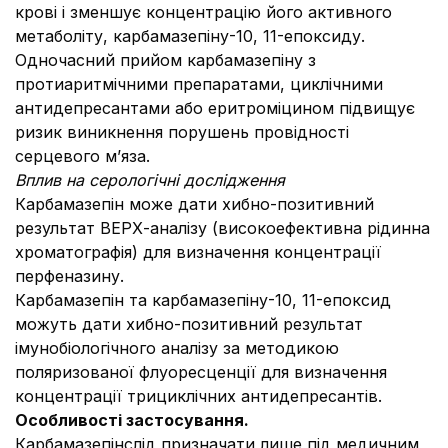
крові і зменшує концентрацію його активного
метаболіту, карбамазепіну-10, 11-епоксиду.
Одночасний прийом карбамазепіну з
протиаритмічними препаратами, циклічними
антидепресантами або еритроміцином підвищує
ризик виникнення порушень провідності
серцевого м’яза.
Вплив на серологічні дослідження
Карбамазепін може дати хибно-позитивний
результат ВЕРХ-аналізу (високоефективна рідинна
хроматографія) для визначення концентрації
перфеназину.
Карбамазепін та карбамазепіну-10, 11-епоксид
можуть дати хибно-позитивний результат
імунобіологічного аналізу за методикою
поляризованої флуоресценції для визначення
концентрації трициклічних антидепресантів.
Особливості застосування.
Карбамазепінслід призначати лише під медичним