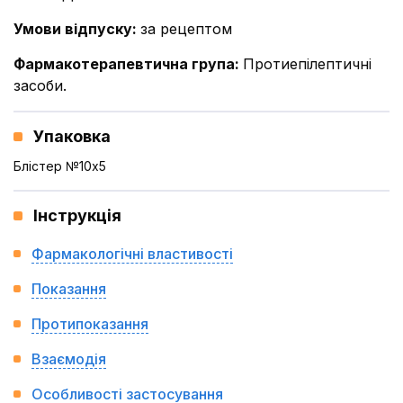
Умови відпуску
:
за рецептом
Фармакотерапевтична група
:
Протиепілептичні
засоби.
Упаковка
Блістер №10x5
Інструкція
Фармакологічні властивості
Показання
Протипоказання
Взаємодія
Особливості застосування