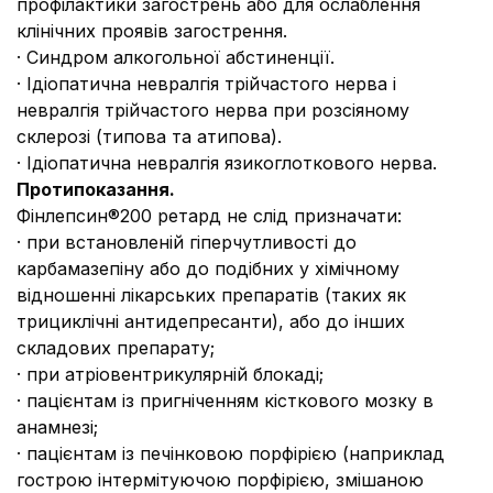
профілактики загострень або для ослаблення
клінічних проявів загострення.
· Синдром алкогольної абстиненції.
· Ідіопатична невралгія трійчастого нерва і
невралгія трійчастого нерва при розсіяному
склерозі (типова та атипова).
· Ідіопатична невралгія язикоглоткового нерва.
Протипоказання.
Фінлепсин®200 ретард не слід призначати:
· при встановленій гіперчутливості до
карбамазепіну або до подібних у хімічному
відношенні лікарських препаратів (таких як
трициклічні антидепресанти), або до інших
складових препарату;
· при атріовентрикулярній блокаді;
· пацієнтам із пригніченням кісткового мозку в
анамнезі;
· пацієнтам із печінковою порфірією (наприклад
гострою інтермітуючою порфірією, змішаною