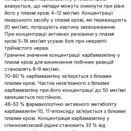
вказується, що напади можуть зникнути при рівні
його у плазмі крові 4‒12 мкг/мл. Концентрації
лікарського засобу у плазмі крові, які перевищують
20 мкг/мл, погіршують картину захворювання.
При концентрації активної речовини у плазмі
крові 5‒18 мкг/мл усуває болі при невралгії
трійчастого нерва.
Граничні значення концентрації карбамазепіну у
плазмі крові для виникнення побічних реакцій
становлять 8–9 мкг/мл.
70‒80 % карбамазепіну зв’язується з білками
плазми крові. Частка незв’язаного з білками
карбамазепіну при його концентрації до 50 мкг/мл
залишається постійною.
48‒53 % фармакологічно активного метаболіту
карбамазепін-10, 11-епоксиду зв’язується з білками
плазми крові. Концентрація карбамазепіну у
спинномозковій рідині становить 33 % від