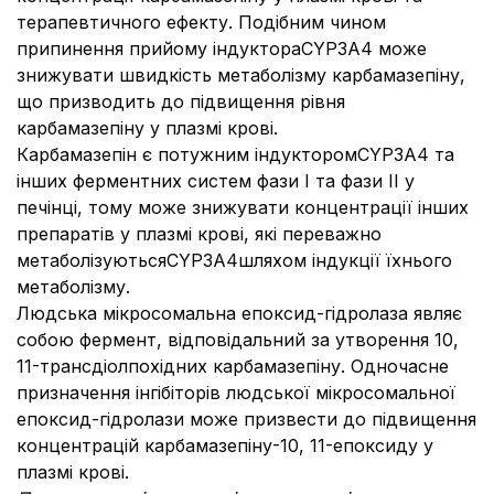
терапевтичного ефекту. Подібним чином
припинення прийому індуктораCYP3A4 може
знижувати швидкість метаболізму карбамазепіну,
що призводить до підвищення рівня
карбамазепіну у плазмі крові.
Карбамазепін є потужним індукторомCYP3A4 та
інших ферментних систем фази І та фази ІІ у
печінці, тому може знижувати концентрації інших
препаратів у плазмі крові, які переважно
метаболізуютьсяCYP3A4шляхом індукції їхнього
метаболізму.
Людська мікросомальна епоксид-гідролаза являє
собою фермент, відповідальний за утворення 10,
11-трансдіолпохідних карбамазепіну. Одночасне
призначення інгібіторів людської мікросомальної
епоксид-гідролази може призвести до підвищення
концентрацій карбамазепіну-10, 11-епоксиду у
плазмі крові.