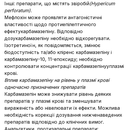
Інші: препарати, що містять звіробій
(Hypericum
perforatum).
Мефлохін може проявляти антагоністичні
властивості щодо протиепілептичного
ефектукарбамазепіну. Відповідно
дозукарбамазепіну необхідно відкорегувати.
Ізотретиноїн, як повідомляється, змінює
біодоступність та/або кліренс карбамазепіну і
карбамазепіну-10, 11-епоксиду; необхідно
контролювати концентрації карбамазепінууплазмі
крові.
Вплив карбамазепіну на рівень у плазмі крові
одночасно призначених препаратів
Карбамазепін може знижувати рівень деяких
препаратів у плазмі крові та зменшувати
вираженість або нівелювати їх ефекти. Можлива
необхідність корекції дозування нижченаведених
препаратів відповідно до клінічних вимог.
Анальгетики, протизапальні препарати: