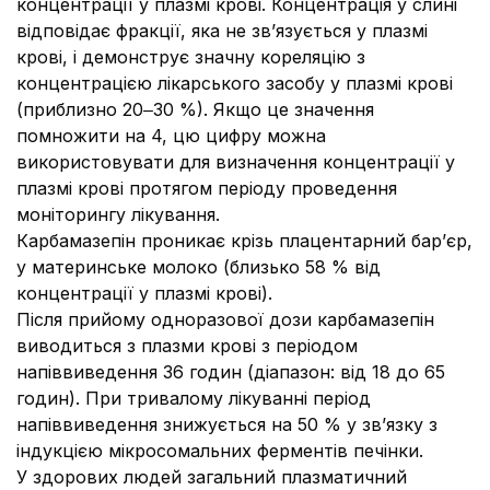
концентрації у плазмі крові. Концентрація у слині
відповідає фракції, яка не зв’язується у плазмі
крові, і демонструє значну кореляцію з
концентрацією лікарського засобу у плазмі крові
(приблизно 20‒30 %). Якщо це значення
помножити на 4, цю цифру можна
використовувати для визначення концентрації у
плазмі крові протягом періоду проведення
моніторингу лікування.
Карбамазепін проникає крізь плацентарний бар’єр,
у материнське молоко (близько 58 % від
концентрації у плазмі крові).
Після прийому одноразової дози карбамазепін
виводиться з плазми крові з періодом
напіввиведення 36 годин (діапазон: від 18 до 65
годин). При тривалому лікуванні період
напіввиведення знижується на 50 % у зв’язку з
індукцією мікросомальних ферментів печінки.
У здорових людей загальний плазматичний