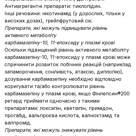
Антиагрегантні препарати: тиклопідин.
Інші речовини: нікотинамід (у дорослих, тільки у
високих дозах), грейпфрутовий сік.
Препарати, які можуть підвищувати рівень
активного метаболіту
карбамазепіну-10, 11-епоксиду у плазмі крові
Оскільки підвищений рівень активного метаболіту
карбамазепіну-10, 11-епоксиду у плазмі крові може
спричинити розвиток побічних реакцій (наприклад
запаморочення, сонливість, атаксію, диплопію),
дозування карбамазепіну необхідно відповідно
коригувати та/або контролювати рівень
карбамазепіну у плазмі крові, якщо Фінлепсин®200
ретард приймати одночасно з такими
препаратами: локсапін, кветіапін, примідон,
прогабід, вальпроєва кислота, валноктамід та
валпромід.
Препарати, які можуть знижувати рівень