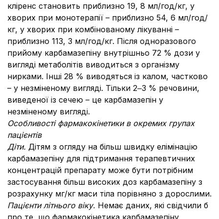
кліренс становить приблизно 19, 8 мл/год/кг, у
хворих при монотерапії – приблизно 54, 6 мл/год/
кг, у хворих при комбінованому лікуванні –
приблизно 113, 3 мл/год/кг. Після одноразового
прийому карбамазепіну внутрішньо 72 % дози у
вигляді метаболітів виводиться з організму
нирками. Інші 28 % виводяться із калом, частково
– у незміненому вигляді. Тільки 2‒3 % речовини,
виведеної із сечею – це карбамазепін у
незміненому вигляді.
Особливості фармакокінетики в окремих групах
пацієнтів
Діти.
Дітям з огляду на більш швидку елімінацію
карбамазепіну для підтримання терапевтичних
концентрацій препарату може бути потрібним
застосування більш високих доз карбамазепіну з
розрахунку мг/кг маси тіла порівняно з дорослими.
Пацієнти літнього віку.
Немає даних, які свідчили б
про те, що фармакокінетика карбамазепіну