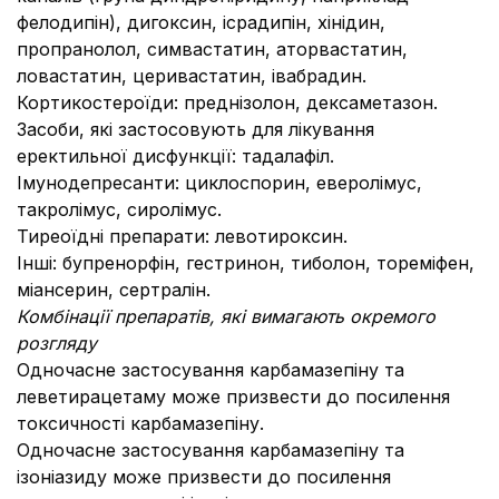
фелодипін), дигоксин, ісрадипін, хінідин,
пропранолол, симвастатин, аторвастатин,
ловастатин, церивастатин, івабрадин.
Кортикостероїди: преднізолон, дексаметазон.
Засоби, які застосовують для лікування
еректильної дисфункції: тадалафіл.
Імунодепресанти: циклоспорин, еверолімус,
такролімус, сиролімус.
Тиреоїдні препарати: левотироксин.
Інші: бупренорфін, гестринон, тиболон, тореміфен,
міансерин, сертралін.
Комбінації препаратів, які вимагають окремого
розгляду
Одночасне застосування карбамазепіну та
леветирацетаму може призвести до посилення
токсичності карбамазепіну.
Одночасне застосування карбамазепіну та
ізоніазиду може призвести до посилення