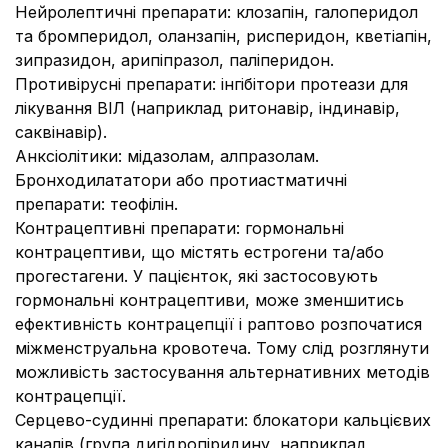
Нейролептичні препарати: клозапін, галоперидол
та бромперидол, оланзапін, рисперидон, кветіапін,
зипразидон, арипіпразол, паліперидон.
Противірусні препарати: інгібітори протеази для
лікування ВІЛ (наприклад ритонавір, індинавір,
саквінавір).
Анксіолітики: мідазолам, алпразолам.
Бронходилататори або протиастматичні
препарати: теофілін.
Контрацептивні препарати: гормональні
контрацептиви, що містять естрогени та/або
прогестагени. У пацієнток, які застосовують
гормональні контрацептиви, може зменшитись
ефективність контрацепції і раптово розпочатися
міжменструальна кровотеча. Тому слід розглянути
можливість застосування альтернативних методів
контрацепції.
Серцево-судинні препарати: блокатори кальцієвих
каналів (група дигідропіридину, наприклад