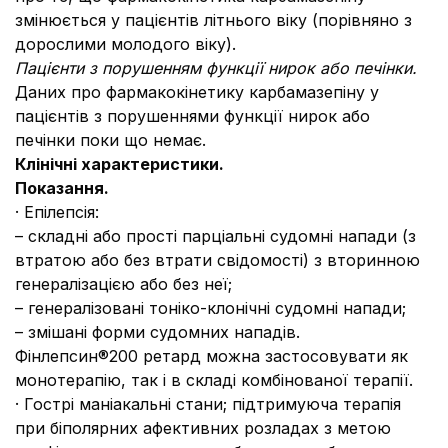
змінюється у пацієнтів літнього віку (порівняно з
дорослими молодого віку).
Пацієнти з порушенням функції нирок або печінки.
Даних про фармакокінетику карбамазепіну у
пацієнтів з порушеннями функції нирок або
печінки поки що немає.
Клінічні характеристики.
Показання.
· Епілепсія:
– складні або прості парціальні судомні напади (з
втратою або без втрати свідомості) з вторинною
генералізацією або без неї;
– генералізовані тоніко-клонічні судомні напади;
– змішані форми судомних нападів.
Фінлепсин®200 ретард можна застосовувати як
монотерапію, так і в складі комбінованої терапії.
· Гострі маніакальні стани; підтримуюча терапія
при біполярних афективних розладах з метою