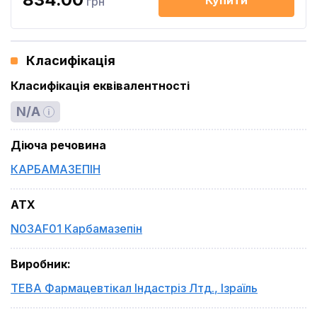
Купити
грн
Класифікація
Класифікація еквівалентності
N/A
Діюча речовина
КАРБАМАЗЕПІН
ATX
N03AF01 Карбамазепін
Виробник
:
ТЕВА Фармацевтікал Індастріз Лтд.
,
Ізраїль