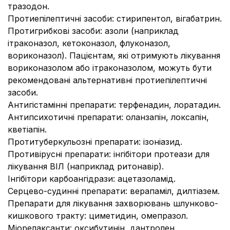
тразодон.
Протиепілептичні засоби: стирипентол, вігабатрин.
Протигрибкові засоби: азоли (наприклад
ітраконазол, кетоконазол, флуконазол,
вориконазол). Пацієнтам, які отримують лікування
вориконазолом або ітраконазолом, можуть бути
рекомендовані альтернативні протиепілептичні
засоби.
Антигістамінні препарати: терфенадин, лоратадин.
Антипсихотичні препарати: оланзапін, локсапін,
кветіапін.
Протитуберкульозні препарати: ізоніазид.
Противірусні препарати: інгібітори протеази для
лікування ВІЛ (наприклад ритонавір).
Інгібітори карбоангідрази: ацетазоламід.
Серцево-судинні препарати: верапаміл, дилтіазем.
Препарати для лікування захворювань шлунково-
кишкового тракту: циметидин, омепразол.
Міорелаксанти: оксибутинін, дантролен.