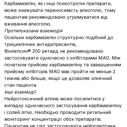
Карбамазепін, як і інші психотропні препарати,
може знижувати переносимість алкоголю, тому
пацієнтам рекомендовано утримуватися від
вживання алкоголю.
Протипоказана взаємодія
Оскільки карбамазепін структурно подібний до
трициклічних антидепресантів,
Фiнлепсин® 200 ретард не рекомендовано
застосовувати одночасно з інгібіторами МАО. Між
початком прийому карбамазепіну та завершенням
прийому інгібіторів МАО має пройти не менше 2
тижнів або більше, якщо це дозволяє клінічний
стан пацієнта.
Інші взаємодії
Нейротоксичний вплив може посилитися у
випадку одночасного застосування карбамазепіну
і солей літію. Необхідно проводити ретельний
моніторинг концентрації обох препаратів.
Пацієнтам не слід застосовувати нейролептики