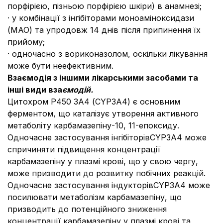
порфірією, пізньою порфірією шкіри) в анамнезі;
· у комбінації з інгібіторами моноаміноксидази
(МАО) та упродовж 14 днів після припинення їх
прийому;
· одночасно з вориконазолом, оскільки лікування
може бути неефективним.
Взаємодія з іншими лікарськими засобами та
інші види вза
ємодій.
Цитохром Р450 3А4 (CYP3A4) є основним
ферментом, що каталізує утворення активного
метаболіту карбамазепіну-10, 11-епоксиду.
Одночасне застосування інгібіторівCYP3A4 може
спричиняти підвищення концентрації
карбамазепіну у плазмі крові, що у свою чергу,
може призводити до розвитку побічних реакцій.
Одночасне застосування індукторівCYP3A4 може
посилювати метаболізм карбамазепіну, що
призводить до потенційного зниження
концентрації карбамазепіну у плазмі крові та