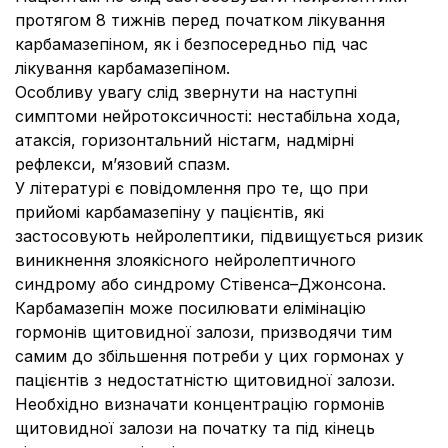
протягом 8 тижнів перед початком лікування
карбамазепіном, як і безпосередньо під час
лікування карбамазепіном.
Особливу увагу слід звернути на наступні
симптоми нейротоксичності: нестабільна хода,
атаксія, горизонтальний ністагм, надмірні
рефлекси, м’язовий спазм.
У літературі є повідомлення про те, що при
прийомі карбамазепіну у пацієнтів, які
застосовують нейролептики, підвищується ризик
виникнення злоякісного нейролептичного
синдрому або синдрому Стівенса–Джонсона.
Карбамазепін може посилювати елімінацію
гормонів щитовидної залози, призводячи тим
самим до збільшення потреби у цих гормонах у
пацієнтів з недостатністю щитовидної залози.
Необхідно визначати концентрацію гормонів
щитовидної залози на початку та під кінець