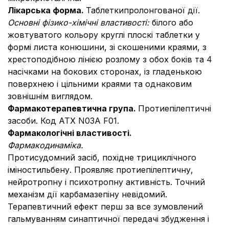
Лікарська форма.
Таблеткипролонгованої дії.
Основні фізико-хімічні властивості:
білого або
жовтуватого кольору круглі плоскі таблетки у
формі листа конюшини, зі скошеними краями, з
хрестоподібною лінією розлому з обох боків та 4
насічками на бокових сторонах, із гладенькою
поверхнею і цільними краями та однаковим
зовнішнім виглядом.
Фармакотерапевтична група.
Протиепілептичні
засоби. Код АТX N03A F01.
Фармакологічні властивості.
Фармакодинаміка.
Протисудомний засіб, похідне трициклічного
іміностильбену. Проявляє протиепілептичну,
нейротропну і психотропну активність. Точний
механізм дії карбамазепіну невідомий.
Терапевтичний ефект перш за все зумовлений
гальмуванням синаптичної передачі збудження і