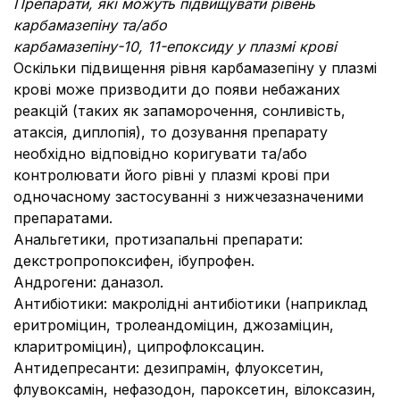
Препарати, які можуть підвищувати рівень
карбамазепіну та/або
карбамазепіну-10, 11-епоксиду у плазмі крові
Оскільки підвищення рівня карбамазепіну у плазмі
крові може призводити до появи небажаних
реакцій (таких як запаморочення, сонливість,
атаксія, диплопія), то дозування препарату
необхідно відповідно коригувати та/або
контролювати його рівні у плазмі крові при
одночасному застосуванні з нижчезазначеними
препаратами.
Анальгетики, протизапальні препарати:
декстропропоксифен, ібупрофен.
Андрогени: даназол.
Антибіотики: макролідні антибіотики (наприклад
еритроміцин, тролеандоміцин, джозаміцин,
кларитроміцин), ципрофлоксацин.
Антидепресанти: дезипрамін, флуоксетин,
флувоксамін, нефазодон, пароксетин, вілоксазин,