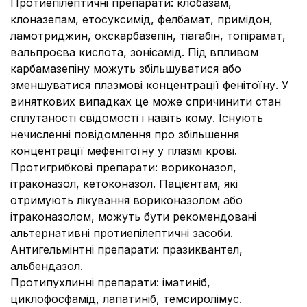
Протиепілептичні препарати: клобазам,
клоназепам, етосуксимід, фелбамат, примідон,
ламотриджин, окскарбазепін, тіагабін, топірамат,
вальпроєва кислота, зонісамід. Під впливом
карбамазепіну можуть збільшуватися або
зменшуватися плазмові концентрації фенітоїну. У
виняткових випадках це може спричинити стан
сплутаності свідомості і навіть кому. Існують
нечисленні повідомлення про збільшення
концентрації мефенітоїну у плазмі крові.
Протигрибкові препарати: вориконазол,
ітраконазол, кетоконазол. Пацієнтам, які
отримують лікування вориконазолом або
ітраконазолом, можуть бути рекомендовані
альтернативні протиепілептичні засоби.
Антигельмінтні препарати: празиквантел,
альбендазол.
Протипухлинні препарати: іматиніб,
циклофосфамід, лапатиніб, темсиролімус.