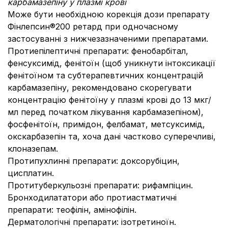
карбамазепіну у плазмі крові
Може бути необхідною корекція дози препарату
Фінлепсин®200 ретард при одночасному
застосуванні з нижчезазначеними препаратами.
Протиепілептичні препарати: фенобарбітал,
фенсуксимід, фенітоїн (щоб уникнути інтоксикації
фенітоїном та субтерапевтичних концентрацій
карбамазепіну, рекомендовано скорегувати
концентрацію фенітоїну у плазмі крові до 13 мкг/
мл перед початком лікування карбамазепіном),
фосфенітоїн, примідон, фелбамат, метсуксимід,
окскарбазепін та, хоча дані частково суперечливі,
клоназепам.
Протипухлинні препарати: доксорубіцин,
цисплатин.
Протитуберкульозні препарати: рифампіцин.
Бронходилататори або протиастматичні
препарати: теофілін, амінофілін.
Дерматологічні препарати: ізотретиноїн.