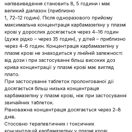
напіввиведення становить 8, 5 години і має
великий діапазон (приблизно
1, 72‒12 годин). Після одноразового прийому
максимальна концентрація карбамазепіну у плазмі
крові у дорослих досягається через 4‒16 годин
(дуже рідко – через 35 годин), у дітей – приблизно
через 4‒6 годин. Концентрація карбамазепіну у
плазмі крові не знаходиться у лінійній залежності
від дози і при застосуванні більш високих доз
крива концентрації у плазмі крові має вигляд
плато.
При застосуванні таблеток пролонгованої дії
досягається більш низька концентрація
карбамазепіну у плазмі крові, ніж при застосуванні
звичайних таблеток.
Рівноважна концентрація досягається через 2‒8
днів.
Стосовно терапевтичних і токсичних
концентрацій карбамазепіну у плазмі крові