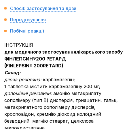
Спосіб застосування та дози
Передозування
Побічні реакції
ІНСТРУКЦІЯ
для медичного застосування
лікарського засобу
ФІНЛЕПСИН®200 РЕТАРД
(
FINLEPSIN
®
200
RETARD
)
Склад
:
діюча речовина:
карбамазепiн;
1 таблетка мiстить карбамазепiну 200 мг;
допоміжні речовини:
амонію метакрилату
сополімеру (тип В) дисперсія, триацетин, тальк,
метакрилатного сополімеру дисперсія,
кросповідон, кремнію діоксид колоїдний
безводний, магнію стеарат, целюлоза
мікрокристалічна.