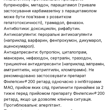
бупренорфін, метадон, парацетамол (тривале
застосування карбамазепіну з парацетамолом
може бути пов’язане з розвитком
гепатотоксичності), трамадол, феназон.
Антибіотики: доксициклін, рифабутин.
Антикоагулянти: пероральні антикоагулянти
(наприклад варфарин, фенпрокумон, дикумарол,
аценокумарол).
Антидепресанти: бупропіон, циталопрам,
міансерин, нефазодон, сертралін, тразодон,
трициклічні антидепресанти (наприклад іміпрамін,
амітриптилін, нортриптилін, кломіпрамін). Не
рекомендовано застосовувати препарат
Фінлепсин
®
200 ретард одночасно з інгібіторами
MAO, прийом яких слід припинити принаймні за 2
тижні перед прийомом препарату Фінлепсин
®
200
ретард, якщо це дозволяє клінічна ситуація.
Протиблювальні: аперпітант.