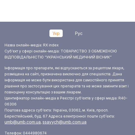
Укр
Рус
Назва онлайн-медіа: RX index
Суб‘єкт у сфері онлайн-медіа: ТОВАРИСТВО З ОБМЕЖЕНОЮ
ВІДПОВІДАЛЬНІСТЮ “УКРАЇНСЬКИЙ МЕДИЧНИЙ ВІСНИК”
Інформація про препарати, які відпускаються за рецептом лікаря,
розміщена на сайті, призначена виключно для спеціалістів. Дана
інформація не може бути використана для самостійного приняття
рішення про застосування цих препаратів та не може замінити візит і
повноцінну консультацію з вашим лікарем.
Ідентифікатор онлайн-медіа в Реєстрі суб‘єктів у сфері медіа: R40-
06306
Поштова адреса суб‘єкта: Україна, 03062, м. Київ, просп.
Берестейський, буд. 67
Адреса електронної пошти суб’єкта:
umb@umb.com.ua
ssavych@umb.com.ua
,
Телефон: 0444980674