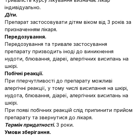
Тривалість курсу лікування визначає лікар
індивідуально.
Діти.
Препарат застосовувати дітям віком від 3 років за
призначенням лікаря.
Передозування.
Передозування та тривале застосування
препарату призводить іноді до виникнення
нудоти, блювання, діареї, алергічних висипань на
шкірі.
Побічні реакції.
При гіперчутливості до препарату можливі
алергічні реакції, у тому числі висипання на шкірі,
нудота, блювання, діареї, алергічних висипань на
шкірі.
При появі побічних реакцій слід припинити прийом
препарату та звернутися до лікаря.
Термін придатності.
3 роки.
Умови зберігання.