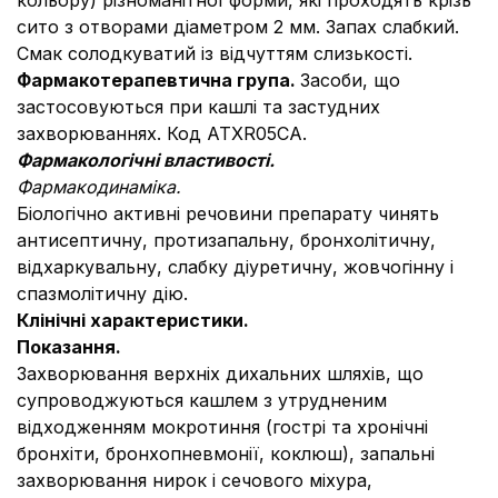
кольору) різноманітної форми, які проходять крізь
сито з отворами діаметром 2 мм. Запах слабкий.
Смак солодкуватий із відчуттям слизькості.
Фармакотерапевтична група.
Засоби, що
застосовуються при кашлі та застудних
захворюваннях. Код АТХR05CA.
Фармакологічні властивості.
Фармакодинаміка.
Біологічно активні речовини препарату чинять
антисептичну, протизапальну, бронхолітичну,
відхаркувальну, слабку діуретичну, жовчогінну і
спазмолітичну дію.
Клінічні характеристики.
Показання.
Захворювання верхніх дихальних шляхів, що
супроводжуються кашлем з утрудненим
відходженням мокротиння (гострі та хронічні
бронхіти, бронхопневмонії, коклюш), запальні
захворювання нирок і сечового міхура,