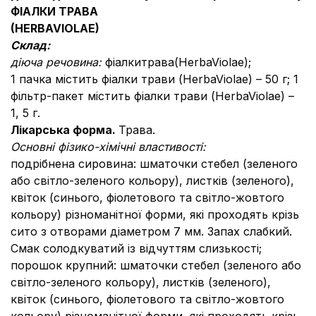
ФІАЛКИ ТРАВА
(
HERBA
VIOLAE
)
Склад:
діюча речовина:
фіалкитрава(HerbaViolae);
1 пачка містить фіалки трави (HerbaViolae) – 50 г; 1
фільтр-пакет містить фіалки трави (HerbaViolae) –
1, 5 г.
Лікарська форма.
Трава.
Основні фізико-хімічні властивості:
подрібнена сировина: шматочки стебел (зеленого
або світло-зеленого кольору), листків (зеленого),
квіток (синього, фіолетового та світло-жовтого
кольору) різноманітної форми, які проходять крізь
сито з отворами діаметром 7 мм. Запах слабкий.
Смак солодкуватий із відчуттям слизькості;
порошок крупний: шматочки стебел (зеленого або
світло-зеленого кольору), листків (зеленого),
квіток (синього, фіолетового та світло-жовтого