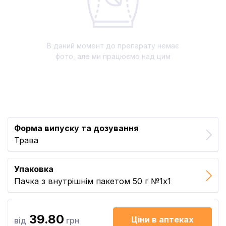
В даний момент до препарату немає
фото, але ми працюємо над цим
Форма випуску та дозування
Трава
Упаковка
Пачка з внутрішнім пакетом 50 г №1x1
39.80
Ціни в аптеках
від
грн