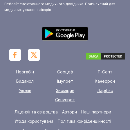
Вебсайт електронного медичного довідника. Призначений для
медичних установ і лікарів
Неогабін
Сорцеф
Т-Септ
Виданол
Імупрет
Канефрон
Укрлів
Зиоміцин
Ларфікс
Синупрет
Ліцензії та свідоцтва
Автори
Наші партнери
Угода користувача
Політика конфіденційності