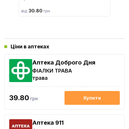
30.80
від
грн
Ціни в аптеках
Аптека Доброго Дня
ФІАЛКИ ТРАВА
трава
39.80
Купити
грн
Aптека 911