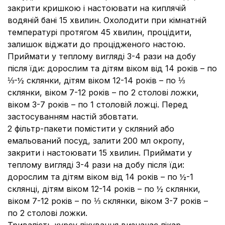
закрити кришкою і настоювати на киплячій
водяній бані 15 хвилин. Охолодити при кімнатній
температурі протягом 45 хвилин, процідити,
залишок віджати до процідженого настою.
Приймати у теплому вигляді 3-4 рази на добу
після їди: дорослим та дітям віком від 14 років – по
⅓-½ склянки, дітям віком 12-14 років – по ⅓
склянки, віком 7-12 років – по 2 столові ложки,
віком 3-7 років – по 1 столовій ложці. Перед
застосуванням настій збовтати.
2 фільтр-пакети помістити у скляний або
емальований посуд, залити 200 мл окропу,
закрити і настоювати 15 хвилин. Приймати у
теплому вигляді 3-4 рази на добу після їди:
дорослим та дітям віком від 14 років – по ½-1
склянці, дітям віком 12-14 років – по ½ склянки,
віком 7-12 років – по ⅓ склянки, віком 3-7 років –
по 2 столові ложки.