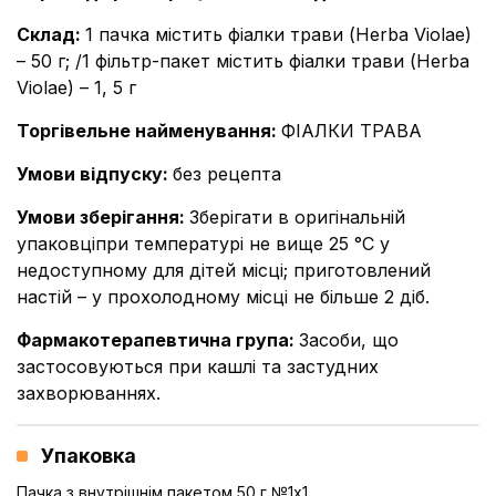
Склад
:
1 пачка містить фіалки трави (Herba Violae)
– 50 г; /1 фільтр-пакет містить фіалки трави (Herba
Violae) – 1, 5 г
Торгівельне найменування
:
ФІАЛКИ ТРАВА
Умови відпуску
:
без рецепта
Умови зберігання
:
Зберігати в оригінальній
упаковціпри температурі не вище 25 °С у
недоступному для дітей місці; приготовлений
настій – у прохолодному місці не більше 2 діб.
Фармакотерапевтична група
:
Засоби, що
застосовуються при кашлі та застудних
захворюваннях.
Упаковка
Пачка з внутрішнім пакетом 50 г №1x1