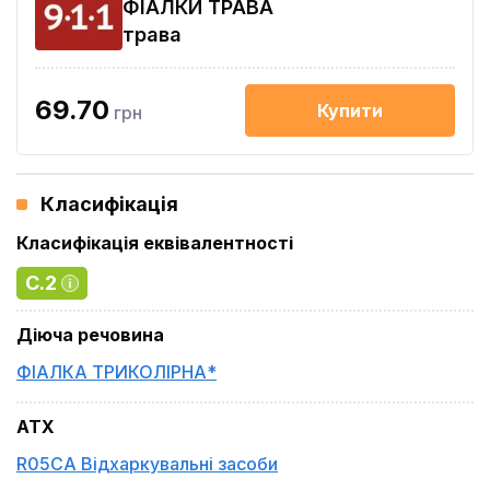
ФІАЛКИ ТРАВА
трава
69.70
Купити
грн
Класифікація
Класифікація еквівалентності
C.2
Діюча речовина
ФІАЛКА ТРИКОЛІРНА*
ATX
R05CA Відхаркувальні засоби