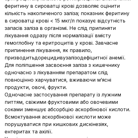
феритину в сироватці крові дозволяє оцінити
кількість накопиченого заліза; показник феритину
в сироватці крові < 15 мкг/л показує відсутність
запасів заліза в організмі. Не слід припиняти
лікування одразу після нормалізації вмісту
гемоглобіну та еритроцитів у крові. Завчасне
припинення лікування, як правило,
призводитьдорецидивузалізодефіцитної анемії.
Для поліпшення засвоєння заліза з кишечнику
одночасно з лікуванням препаратом слід
повноцінно харчуватися, вживаючи м’ясні
продукти, овочі, фрукти.
Одночасне застосування препарату із лужним
питтям, свіжими фруктовими або овочевими
соками зменшує абсорбцію аскорбінової кислоти.
Всмоктування аскорбінової кислоти може
порушуватися при кишкових дискінезіях,
ентеритах та ахілії.