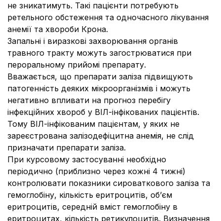
не зникатимуть. Такі пацієнти потребують
ретельного обстеження та одночасного лікування
анемії та хвороби Крона.
Запальні і виразкові захворювання органів
травного тракту можуть загострюватися при
пероральному прийомі препарату.
Вважається, що препарати заліза підвищують
патогенність деяких мікроорганізмів і можуть
негативно впливати на прогноз перебігу
інфекційних хвороб у ВІЛ-інфікованих пацієнтів.
Тому ВІЛ-інфікованим пацієнтам, у яких не
зареєстрована залізодефіцитна анемія, не слід
призначати препарати заліза.
При курсовому застосуванні необхідно
періодично (приблизно через кожні 4 тижні)
контролювати показники сироваткового заліза та
гемоглобіну, кількість еритроцитів, об’єм
еритроцитів, середній вміст гемоглобіну в
еритроцитах, кількість ретикулоцитів. Визначення