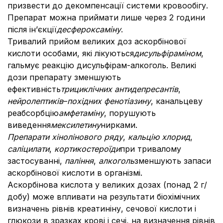
призвести до декомпенсації системи кровообігу.
Препарат можна приймати лише через 2 години
після ін’єкції
десфероксаміну
.
Тривалий прийом великих доз аскорбінової
кислоти особами, які лікуються
дисульфіраміном
,
гальмує реакцію дисульфірам-алкоголь. Великі
дози препарату зменшують
ефективність
трициклічних антидепресантів
,
нейролептиків
–
похідних фенотіазину
, канальцеву
реабсорбцію
амфетаміну
, порушують
виведення
мексилетину
нирками.
Препарати хінолінового ряду
,
кальцію хлорид
,
саліцилати
,
кортикостероїди
при тривалому
застосуванні,
паління
,
алкоголь
зменшують запаси
аскорбінової кислоти в організмі.
Аскорбінова кислота у великих дозах (понад 2 г/
добу) може впливати на результати біохімічних
визначень рівнів креатиніну, сечової кислоти і
глюкози в зразках крові і сечі, на визначення рівнів