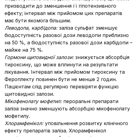
призводити до зменшення її гіпотензивного
ефекту; інтервал між прийомом цих препаратів
має бути якомога більшим.
Леводопа, карбідопа:
заліза сульфат зменшує
біодоступність разової дози леводопи приблизно
на 50 %, а біодоступність разової дози карбідопи –
майже на 75 %.
Гормони щитовидної залози:
знижується абсорбція
тироксину, що може вплинути на результати
лікування. Інтервал між прийомом тироксину та
Фероплекту повинен бути не менше 2 годин.
Пацієнтам слід регулярно перевіряти функцію
щитовидної залози.
Мікофенолату мофетил:
пероральні препарати
заліза значно зменшують абсорбцію мікофенолату
мофетилу.
Хлорамфенікол:
уповільнення розвитку клінічного
ефекту препаратів заліза. Хлорамфенікол