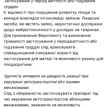
Застосування у період вагітності або годування
груддю.
Є відомості про порушення розвитку плода та
викидні внаслідок інтоксикації залізом. Лікарські
засоби, які містять залізо, недостатньо досліджені
щодо ембріотоксичності у дослідах на тваринах.
Для призначення Фероплекту та визначення
тривалості застосування у період
вагітності або
годування груддю слід враховувати
співвідношення очікуваної користі від
застосування для матері та можливого ризику для
плода/дитини.
Здатність впливати на швидкість реакції при
керуванні автотранспортом або іншими
механізмами.
Слід з обережністю застосовувати препарат під
час керування автотранспортом абоіншими
механізмами, зважаючи на можливість