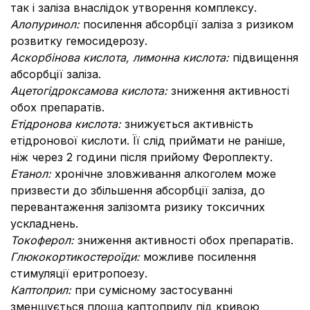
так і заліза внаслідок утворення комплексу.
Алопуринол:
посилення абсорбції заліза з ризиком
розвитку гемосидерозу.
Аскорбінова кислота, лимонна кислота:
підвищення
абсорбції заліза.
Ацетогідроксамова кислота:
зниження активності
обох препаратів.
Етідронова кислота:
знижується активність
етідронової кислоти. Її слід приймати не раніше,
ніж через 2 години після прийому Фероплекту.
Етанол:
хронічне зловживання алкоголем може
призвести до збільшення абсорбції заліза, до
перевантаження залізом
та ризику токсичних
ускладнень.
Токоферол:
зниження активності обох препаратів.
Глюкокортикостероїди:
можливе посилення
стимуляції еритропоезу.
К
аптоприл:
при сумісному застосуванні
зменшується площа каптоприлу під кривою