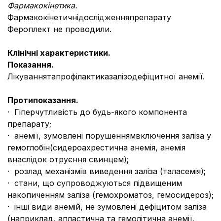
Фармакокінетика.
Фармакокінетичнідослідженняпрепарату
Фероплект не проводили.
Клінічні характеристики.
Показання.
Лікуваннятапрофілактиказалізодефіцитної анемії.
Протипоказання.
· Гіперчутливість до будь-якого компонента
препарату;
· анемії, зумовлені порушеннямвключення заліза у
гемоглобін(сидероахрестична анемія, анемія
внаслідок отруєння свинцем);
· розлад механізмів виведення заліза (таласемія);
· стани, що супроводжуються підвищеним
накопиченням заліза (гемохроматоз, гемосидероз);
· інші види анемій, не зумовлені дефіцитом заліза
(наприклад, апластична та гемолітична анемії,