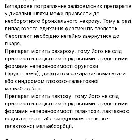
Випадкове потрапляння залізовмісних препаратів
у дихальні шляхи може призвести до
необоротного бронхіального некрозу. Тому в разі
випадкового вдихання фрагментів таблеток
Фероплект необхідно негайно звернутися до
лікаря.
Препарат містить сахарозу, тому його не слід
призначати пацієнтам із рідкісними спадковими
формами непереносимості фруктози
(фруктоземія), дефіцитом сахарази-ізомальтази
або синдромом глюкозо-галактозної
мальабсорбції.
Препарат містить лактозу, тому його не слід
призначати пацієнтам із рідкісними спадковими
формами непереносимості галактози, лактазною
недостатністю або синдромом глюкозо-
галактозної мальабсорбції.