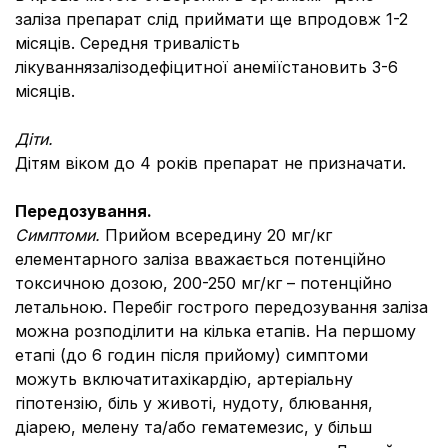
заліза препарат слід приймати ще впродовж 1-2
місяців. Середня тривалість
лікуваннязалізодефіцитної анеміїстановить 3-6
місяців.
Діти.
Дітям віком до 4 років препарат не призначати.
Передозування.
Симптоми.
Прийом всередину 20 мг/кг
елементарного заліза вважається потенційно
токсичною дозою, 200-250 мг/кг – потенційно
летальною. Перебіг гострого передозування заліза
можна розподілити на кілька етапів. На першому
етапі (до 6 годин після прийому) симптоми
можуть включатитахікардію, артеріальну
гіпотензію, біль у животі, нудоту, блювання,
діарею, мелену та/або гематемезис, у більш