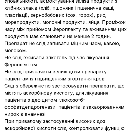
Уповільнюють всмоктування заліза продукти з
хлібних злаків (хліб, пшоняна і пшенична каші,
пластівці), зернобобових (соя, горох), рис,
морепродукти, молочні продукти, яйця. Проміжок
часу між прийомом Фероплекту та вживанням цих
продуктів має становити не менше 2 годин.
Препарат не слід запивати міцним чаєм, кавою,
молоком.
Не слід вживати алкоголь під час лікування
Фероплектом.
Не слід призначати великі дози препарату
пацієнтам із підвищенням згортання крові.
Слід з обережністю застосовувати препарати, що
містять аскорбінову кислоту, для лікування
пацієнтів з дефіцитом глюкозо-6-
фосфатдегідрогенази, пацієнтів із захворюванням
нирок в анамнезі.
При тривалому застосуванні високих доз
аскорбінової кислоти слід контролювати функцію