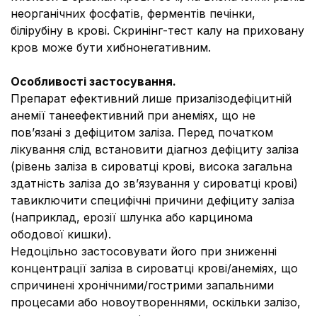
неорганічних фосфатів, ферментів печінки,
білірубіну в крові. Скринінг-тест калу на приховану
кров може бути хибнонегативним.
Особливості застосування.
Препарат ефективний лише призалізодефіцитній
анемії танеефективний при анеміях, що не
пов’язані з дефіцитом заліза. Перед початком
лікування слід встановити діагноз дефіциту заліза
(рівень заліза в сироватці крові, висока загальна
здатність заліза до зв’язування у сироватці крові)
тавиключити специфічні причини дефіциту заліза
(наприклад, ерозії шлунка або карцинома
ободової кишки).
Недоцільно застосовувати його при зниженні
концентрації заліза в сироватці крові/анеміях, що
спричинені хронічними/гострими запальними
процесами або новоутвореннями, оскільки залізо,