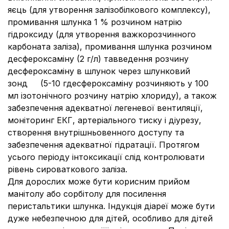
яєць (для утворення залізобілкового комплексу),
промивання шлунка 1 % розчином натрію
гідроксиду (для утворення важкорозчинного
карбоната заліза), промивання шлунка розчином
десфероксаміну (2 г/л) тавведення розчину
десфероксаміну в шлунок через шлунковий
зонд (5-10 гдесфероксаміну розчиняють у 100
мл ізотонічного розчину натрію хлориду), а також
забезпечення адекватної легеневої вентиляції,
моніторинг ЕКГ, артеріального тиску і діурезу,
створення внутрішньовенного доступу та
забезпечення адекватної гідратації. Протягом
усього періоду інтоксикації слід контролювати
рівень сироваткового заліза.
Для дорослих може бути корисним прийом
манітолу або сорбітолу для посилення
перистальтики шлунка. Індукція діареї може бути
дуже небезпечною для дітей, особливо для дітей