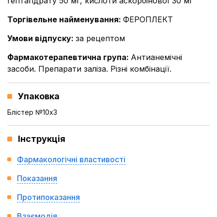
гептагідрату 50 мг, кислоти аскорбінової 30 мг
Торгівельне найменування
:
ФЕРОПЛЕКТ
Умови відпуску
:
за рецептом
Фармакотерапевтична група
:
Антианемічні
засоби. Препарати заліза. Різні комбінації.
Упаковка
Блістер №10x3
Інструкція
Фармакологічні властивості
Показання
Протипоказання
Взаємодія