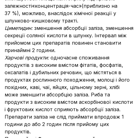
залежності«концентрація-час»(приблизно на
37 %), можливо, внаслідок хімічної реакції у
шлунково-кишковому тракті.
Циметидин:
зменшення абсорбції заліза, зменшення
секреції соляної кислоти в шлунку. Інтервал між
прийомом цих препаратів повинен становити
принаймні 2 години.
Харчові продукти:
одночасне споживання
продуктів з високим вмістом фітатів, фосфатів,
оксалатів і дубильних речовин, що містяться в
продуктах рослинного походження, молоці і його
похідних, каві, чаї, яйцях, цільному зерні, хлібі
може зменшити абсорбцію заліза. Риба та
продукти з високим вмістом аскорбінової кислоти
і фруктових кислот сприяють абсорбції заліза.
Препарати заліза не слід приймати впродовж 1
години до або 2 годин після прийому цих
продуктів.