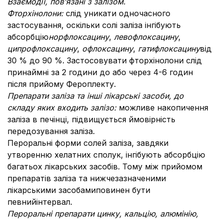
Взаємодії, пов’язані з залізом.
Фторхінолони:
слід уникати одночасного
застосування, оскільки солі заліза інгібують
абсорбцію
норфлоксацину
,
левофлоксацину
,
ципрофлоксацину
,
офлоксацину
,
гатифлоксацину
від
30 % до 90 %. Застосовувати фторхінолони слід
принаймні за 2 години до або через 4-6 годин
після прийому Фероплекту.
Препарати заліза та інші лікарські засоби, до
складу яких входить залізо:
можливе накопичення
заліза в печінці, підвищується ймовірність
передозування заліза.
Пероральні форми солей заліза, завдяки
утворенню хелатних сполук, інгібують абсорбцію
багатьох лікарських засобів. Тому між прийомом
препаратів заліза та нижчезазначеними
лікарськими засобамиповинен бути
певнийінтервал.
Пероральні препарати цинку, кальцію, алюмінію,