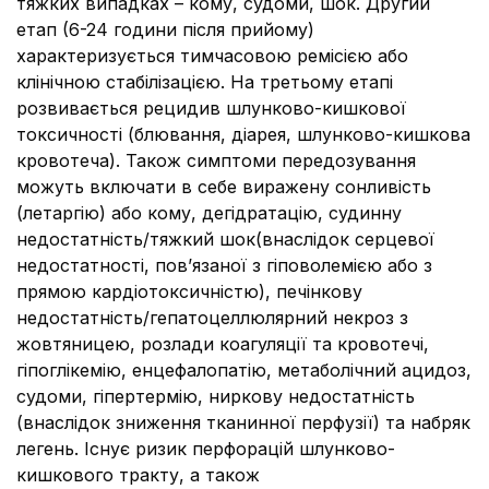
тяжких випадках – кому, судоми, шок. Другий
етап (6-24 години після прийому)
характеризується тимчасовою ремісією або
клінічною стабілізацією. На третьому етапі
розвивається рецидив шлунково-кишкової
токсичності (блювання, діарея, шлунково-кишкова
кровотеча). Також симптоми передозування
можуть включати в себе виражену сонливість
(летаргію) або кому, дегідратацію, судинну
недостатність/тяжкий шок(внаслідок серцевої
недостатності, пов’язаної з гіповолемією або з
прямою кардіотоксичністю), печінкову
недостатність/гепатоцеллюлярний некроз з
жовтяницею, розлади коагуляції та кровотечі,
гіпоглікемію, енцефалопатію, метаболічний ацидоз,
судоми, гіпертермію, ниркову недостатність
(внаслідок зниження тканинної перфузії) та набряк
легень. Існує ризик перфорацій шлунково-
кишкового тракту, а також