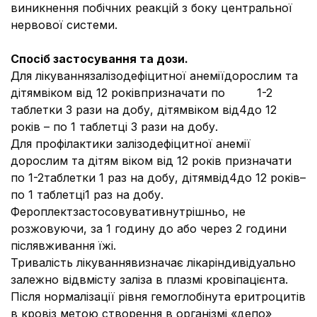
виникнення побічних реакцій з боку центральної
нервової системи.
Спосіб застосування та дози.
Для лікування
залізодефіцитної анеміїдорослим та
дітямвіком від 12 роківпризначати по 1-2
таблетки 3 рази на добу, дітямвіком від4до 12
років – по 1 таблетці 3 рази на добу.
Для профілактики залізодефіцитної анемії
дорослим та дітям віком від 12 років призначати
по 1-2таблетки 1 раз на добу, дітямвід4до 12 років–
по 1 таблетці1 раз на добу.
Фероплектзастосовувативнутрішньо, не
розжовуючи, за 1 годину до або через 2 години
післявживання їжі.
Тривалість лікуваннявизначає лікаріндивідуально
залежно відвмісту заліза в плазмі кровіпацієнта.
Після нормалізації рівня гемоглобінута еритроцитів
в кровіз метою створення в організмі «депо»