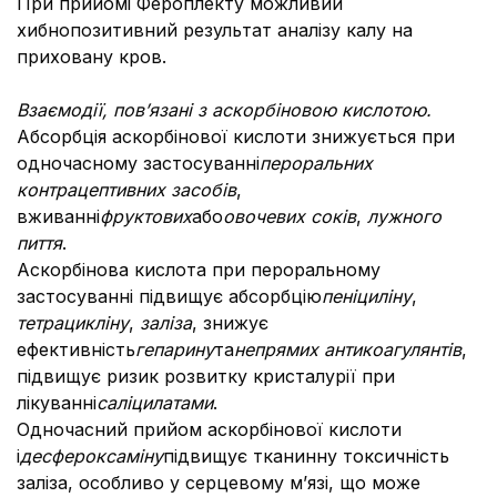
При прийомі Фероплекту можливий
хибнопозитивний результат аналізу калу на
приховану кров.
Взаємодії, пов’язані з аскорбіновою кислотою.
Абсорбція аскорбінової кислоти знижується при
одночасному застосуванні
пероральних
контрацептивних засобів
,
вживанні
фруктових
або
овочевих соків
,
лужного
пиття
.
Аскорбінова кислота при пероральному
застосуванні підвищує абсорбцію
пеніциліну
,
тетрацикліну
,
заліза
, знижує
ефективність
гепарину
та
непрямих антикоагулянтів
,
підвищує ризик розвитку кристалурії при
лікуванні
саліцилатами
.
Одночасний прийом аскорбінової кислоти
і
десфероксаміну
підвищує тканинну токсичність
заліза, особливо у серцевому м’язі, що може