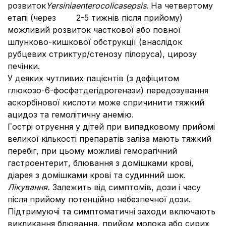
розвиток
Yersinia
enterocolica
sepsis
. На четвертому
етапі (через 2-5 тижнів після прийому)
можливий розвиток часткової або повної
шлунково-кишкової обструкції (внаслідок
рубцевих стриктур/стенозу пілоруса), цирозу
печінки.
У деяких чутливих пацієнтів (з дефіцитом
глюкозо-6-фосфатдегідрогенази) передозування
аскорбінової кислоти може спричинити тяжкий
ацидоз та гемолітичну анемію.
Гострі отруєння у дітей при випадковому прийомі
великої кількості препаратів заліза мають тяжкий
перебіг, при цьому можливі геморагічний
гастроентерит, блювання з домішками крові,
діарея з домішками крові та судинний шок.
Лікування.
Залежить від симптомів, дози і часу
після прийому потенційно небезпечної дози.
Підтримуючі та симптоматичні заходи включають
викликання блювання, прийом молока або сирих