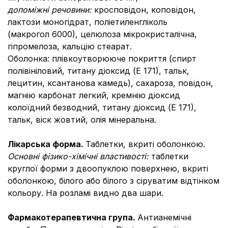
допоміжні речовини:
кросповідон, коповідон,
лактози моногідрат, поліетиленгліколь
(макрогол 6000), целюлоза мікрокристалічна,
гіпромелоза, кальцію стеарат.
Оболонка: плівкоутворююче покриття (спирт
полівініловий, титану діоксид (Е 171), тальк,
лецитин, ксантанова камедь), сахароза, повідон,
магнію карбонат легкий, кремнію діоксид
колоїдний безводний, титану діоксид (Е 171),
тальк, віск жовтий, олія мінеральна.
Лікарська форма.
Таблетки, вкриті оболонкою.
Основні фізико-хімічні властивості:
таблетки
круглої форми з двоопуклою поверхнею, вкриті
оболонкою, білого або білого з сіруватим відтінком
кольору. На розламі видно два шари.
Фармакотерапевтична група.
Антианемічні