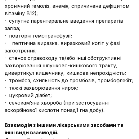
хронічний гемоліз, анемія, спричинена дефіцитом
вітаміну В12);
· супутнє парентеральне введення препаратів
заліза;
· повторні гемотрансфузії;
· пептична виразка, виразковий коліт у фазі
загострення;
· стеноз стравоходу та/або інші обструктивні
захворювання шлунково-кишкового тракту,
дивертикул кишечнику, кишкова непрохідність;
· тромбоз, схильність до тромбозів, тромбофлебіт;
· тяжкі захворювання нирок;
· цукровий діабет;
· сечокам’яна хвороба (при застосуванні
аскорбінової кислоти понад1 гна добу).
Взаємодія з іншими лікарськими засобами та
інші види взаємодій.