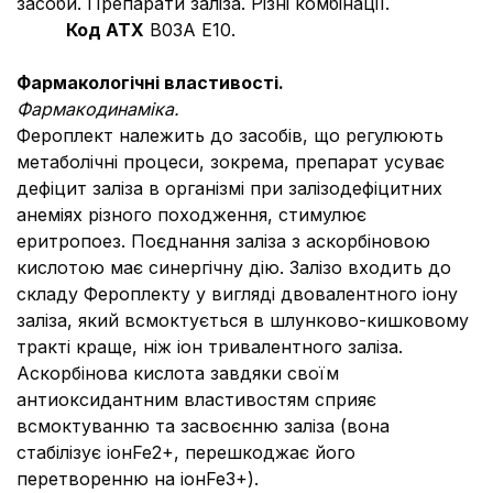
засоби. Препарати заліза. Різні комбінації.
Код АТХ
В03А Е10.
Фармакологічні властивості.
Фармакодинаміка.
Фероплект належить до засобів, що регулюють
метаболічні процеси, зокрема, препарат усуває
дефіцит заліза в організмі при залізодефіцитних
анеміях різного походження, стимулює
еритропоез. Поєднання заліза з аскорбіновою
кислотою має синергічну дію. Залізо входить до
складу Фероплекту у вигляді двовалентного іону
заліза, який всмоктується в шлунково-кишковому
тракті краще, ніж іон тривалентного заліза.
Аскорбінова кислота завдяки своїм
антиоксидантним властивостям сприяє
всмоктуванню та засвоєнню заліза (вона
стабілізує іонFe2+, перешкоджає його
перетворенню на іонFe3+).