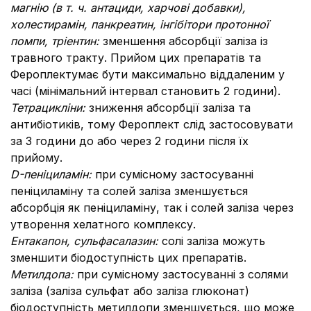
магнію (в т. ч. антациди, харчові добавки),
холестирамін,
панкреатин,
інгібітори протонної
помпи, тріентин:
зменшення абсорбції заліза із
травного тракту. Прийом цих препаратів та
Фероплектумає бути максимально віддаленим у
часі (мінімальний інтервал становить 2 години).
Тетрацикліни:
зниження абсорбції заліза та
антибіотиків, тому Фероплект слід застосовувати
за 3 години до або через 2 години після їх
прийому.
D
-пеніциламін:
при сумісному застосуванні
пеніциламіну та солей заліза зменшується
абсорбція як пеніциламіну, так і солей заліза через
утворення хелатного комплексу.
Ентакапон, сульфасалазин:
солі заліза можуть
зменшити біодоступність цих препаратів.
Метилдопа:
при сумісному застосуванні з солями
заліза (заліза сульфат або заліза глюконат)
біодоступність метилдопи зменшується, що може