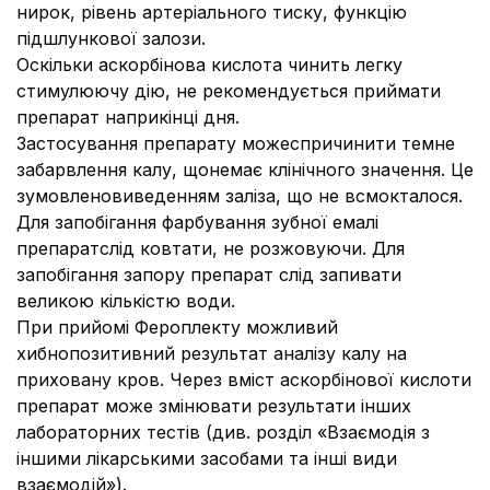
нирок, рівень артеріального тиску, функцію
підшлункової залози.
Оскільки аскорбінова кислота чинить легку
стимулюючу дію, не рекомендується приймати
препарат наприкінці дня.
Застосування препарату можеспричинити темне
забарвлення калу, щонемає клінічного значення. Це
зумовленовиведенням заліза, що не всмокталося.
Для запобігання фарбування зубної емалі
препаратслiд ковтати, не розжовуючи. Для
запобігання запору препарат слід запивати
великою кількістю води.
При прийомі Фероплекту можливий
хибнопозитивний результат аналізу калу на
приховану кров. Через вміст аскорбінової кислоти
препарат може змінювати результати інших
лабораторних тестів (див. розділ «Взаємодія з
іншими лікарськими засобами та інші види
взаємодій»).