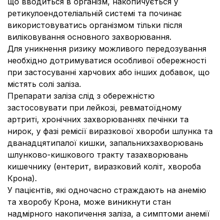
що вводиться в організм, накопичується у
ретикулоендотеліальній системі та починає
використовуватись організмом тільки після
виліковування основного захворювання.
Для уникнення ризику можливого передозування
необхідно дотримуватися особливої обережності
при застосуванні харчових або інших добавок, що
містять солі заліза.
Препарати заліза слід з обережністю
застосовувати при лейкозі, ревматоїдному
артриті,
хронічних захворюваннях печінки та
нирок, у фазі ремісії виразкової хвороби шлунка та
дванадцятипалої кишки, запальнихзахворювань
шлунково-кишкового тракту тазахворювань
кишечнику (ентерит, виразковий коліт, хвороба
Крона).
У пацієнтів, які одночасно страждають на анемію
та хворобу Крона, може виникнути стан
надмірного накопичення заліза, а симптоми анемії