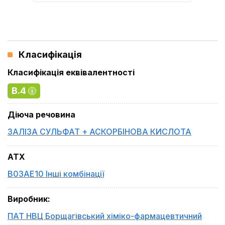
Класифікація
Класифікація еквівалентності
B.4
Діюча речовина
ЗАЛІЗА СУЛЬФАТ + АСКОРБІНОВА КИСЛОТА
ATX
B03AE10 Інші комбінації
Виробник
:
ПАТ НВЦ Борщагівський хіміко-фармацевтичний