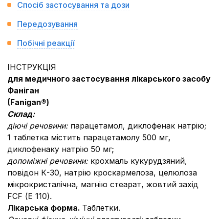
Спосіб застосування та дози
Передозування
Побічні реакції
ІНСТРУКЦІЯ
для медичного застосування лікарського засобу
Фаніган
(Fanigan®)
Склад:
діючі речовини:
парацетамол, диклофенак натрію;
1 таблетка містить парацетамолу 500 мг,
диклофенаку натрію 50 мг;
допоміжні речовини:
крохмаль кукурудзяний,
повідон К-30, натрію кроскармелоза, целюлоза
мікрокристалічна, магнію стеарат, жовтий захід
FCF (Е 110).
Лікарська форма.
Таблетки.