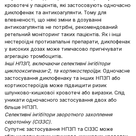
кровотечі у пацієнтів, які застосовують одночасно
диклофенак та антикоагулянти. Тому для
впевненості, що ніякі зміни в дозуванні
антикоагулянтів не потрібні, рекомендований
ретельний моніторинг таких пацієнтів. Як і інші
нестероїдні протизапальні препарати, диклофенак
у високих дозах може тимчасово пригнічувати
агрегацію тромбоцитів.
Інші НПЗП, включаючи селективні інгібітори
циклооксигенази-2, та кортикостероїди.
Одночасне
застосування диклофенаку та інших НПЗП або
кортикостероїдів може підвищити ризик
шлунково-кишкової кровотечі або виразки. Слід
уникати одночасного застосування двох або
більше НПЗП.
Селективні інгібітори зворотного захоплення
серотоніну (СІЗЗС).
Супутнє застосування НПЗП та СІЗЗС може