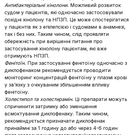
Антибактеріальні хінолони.
Можливий розвиток
судом у пацієнтів, які одночасно застосовували
похідні хінолону та НПЗП. Це може спостерігатися
у пацієнтів як з епілепсією і судомами в анамнезі,
так і без них. Таким чином, слід проявляти
обережність при вирішенні питання про
застосування хінолону пацієнтам, які вже
отримують НПЗП.
Фенітоїн.
При застосуванні фенітоїну одночасно з
диклофенаком рекомендується проводити
моніторинг концентрацій фенітоїну у плазмі крові
у зв’язку з очікуваним збільшенням впливу
фенітоїну.
Холестипол та холестирамін.
Ці препарати можуть
спричинити затримку або зменшення
всмоктування диклофенаку. Таким чином,
рекомендується призначати диклофенак
принаймні за 1 годину до або через 4-6 годин