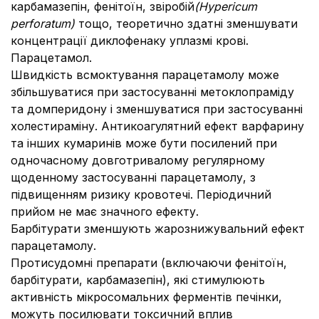
карбамазепін, фенітоїн, звіробій
(Hypericum
perforatum)
тощо, теоретично здатні зменшувати
концентрації диклофенаку уплазмі крові.
Парацетамол.
Швидкість всмоктування парацетамолу може
збільшуватися при застосуванні метоклопраміду
та домперидону і зменшуватися при застосуванні
холестираміну. Антикоагулятний ефект варфарину
та інших кумаринів може бути посилений при
одночасному довготривалому регулярному
щоденному застосуванні парацетамолу, з
підвищенням ризику кровотечі. Періодичний
прийом не має значного ефекту.
Барбітурати зменшують жарознижувальний ефект
парацетамолу.
Протисудомні препарати (включаючи фенітоїн,
барбітурати, карбамазепін), які стимулюють
активність мікросомальних ферментів печінки,
можуть посилювати токсичний вплив