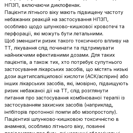
НПЗП, включаючи диклофенак.
Пацієнти літнього віку мають підвищену частоту
небажаних реакцій на застосування НПЗП,
особливо щодо шлунково-кишкової кровотечі та
перфорації, які можуть бути летальними.
Щоб зменшити ризик такого токсичного впливу на
ТТ, лікування слід починати та підтримувати
найнижчими ефективними дозами. Для таких
пацієнтів, а також тих, хто потребує супутнього
застосування лікарських засобів, що містять низькі
дози ацетилсаліцилової кислоти (АСК/аспірин) або
інших лікарських засобів, які, імовірно, підвищують
ризик небажаної дії на ТТ, слід розглянути
питання про застосування комбінованої терапії із
застосуванням захисних засобів (наприклад,
інгібіторів протонної помпи або мізопростолу).
Пацієнтизі шлунково-кишковою токсичністю в
анамнезі, особливо літнього віку, повинні