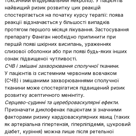
токсичний епідермальний некроліз). У пацієнтів
найвищий ризик розвитку цих реакцій
спостерігається на початку курсу терапії: поява
реакції відзначається у більшості випадків
протягом першого місяця лікування. Застосування
препарату Фаніган необхідно припинити при
першій появі шкірних висипань, ураженнях
слизової оболонки або при появі будь-яких інших
ознак підвищеної чутливості.
СЧВ і змішані захворювання сполучної тканини.
У пацієнтів із системним червоним вовчаком
(СЧВ) і змішаними захворюваннями сполучної
тканини може спостерігатися підвищений ризик
розвитку асептичного менінгіту.
Серцево-судинні та цереброваскулярні ефекти.
Призначати диклофенак пацієнтам зі значними
факторами ризику кардіоваскулярних явищ (таких
як артеріальна гіпертензія, гіперліпідемія, цукровий
діабет, куріння) можна лише після ретельної