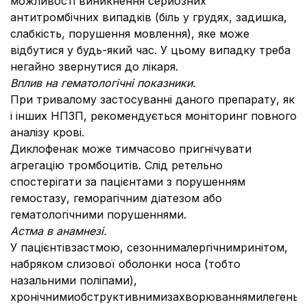
можливості виникнення серйозних
антитромбічних випадків (біль у грудях, задишка,
слабкість, порушення мовлення), яке може
відбутися у будь-який час. У цьому випадку треба
негайно звернутися до лікаря.
Вплив на гематологічні показники.
При тривалому застосуванні даного препарату, як
і інших НПЗП, рекомендується моніторинг повного
аналізу крові.
Диклофенак може тимчасово пригнічувати
агрегацію тромбоцитів. Слід ретельно
спостерігати за пацієнтами з порушенням
гемостазу, геморагічним діатезом або
гематологічними порушеннями.
Астма в анамнезі.
У пацієнтівзастмою, сезоннималергічнимринітом,
набряком слизової оболонки носа (тобто
назальними поліпами),
хронічнимиобструктивнимизахворюваннямилегеньаб