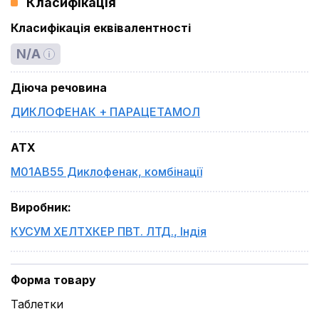
Класифікація
Класифікація еквівалентності
N/A
Діюча речовина
ДИКЛОФЕНАК + ПАРАЦЕТАМОЛ
ATX
M01AB55 Диклофенак, комбінації
Виробник
:
КУСУМ ХЕЛТХКЕР ПВТ. ЛТД.
,
Індія
Форма товару
Таблетки