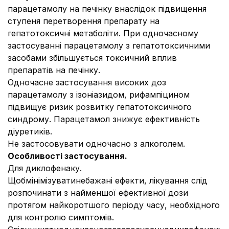
парацетамолу на печінку внаслідок підвищення
ступеня перетворення препарату на
гепатотоксичні метаболіти. При одночасному
застосуванні парацетамолу з гепатотоксичними
засобами збільшується токсичний вплив
препаратів на печінку.
Одночасне застосування високих доз
парацетамолу з ізоніазидом, рифампіцином
підвищує ризик розвитку гепатотоксичного
синдрому. Парацетамол знижує ефективність
діуретиків.
Не застосовувати одночасно з алкоголем.
Особливості застосування.
Для диклофенаку.
Щобмінімізуватинебажані ефекти, лікування слід
розпочинати з найменшої ефективної дози
протягом найкоротшого періоду часу, необхідного
для контролю симптомів.