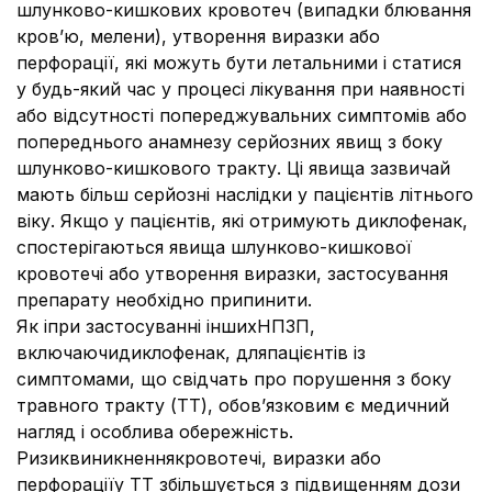
шлунково-кишкових кровотеч (випадки блювання
кров’ю, мелени), утворення виразки або
перфорації, які можуть бути летальними і статися
у будь-який час у процесі лікування при наявності
або відсутності попереджувальних симптомів або
попереднього анамнезу серйозних явищ з боку
шлунково-кишкового тракту. Ці явища зазвичай
мають більш серйозні наслідки у пацієнтів літнього
віку. Якщо у пацієнтів, які отримують диклофенак,
спостерігаються явища шлунково-кишкової
кровотечі або утворення виразки, застосування
препарату необхідно припинити.
Як іпри застосуванні іншихНПЗП,
включаючидиклофенак, дляпацієнтів із
симптомами, що свідчать про порушення з боку
травного тракту (ТТ), обов’язковим є медичний
нагляд і особлива обережність.
Ризиквиникненнякровотечі, виразки або
перфораціїу ТТ збільшується з підвищенням дози