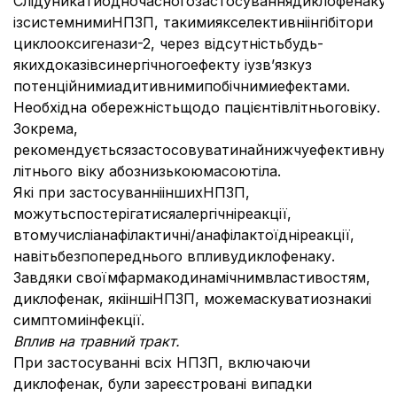
Слідуникатиодночасногозастосуваннядиклофенаку
ізсистемнимиНПЗП, такимиякселективніінгібітори
циклооксигенази-2, через відсутністьбудь-
якихдоказівсинергічногоефекту іузв’язкуз
потенційнимиадитивнимипобічнимиефектами.
Необхідна обережністьщодо пацієнтівлітньоговіку.
Зокрема,
рекомендуєтьсязастосовуватинайнижчуефективнуд
літнього віку абознизькоюмасоютіла.
Які при застосуваннііншихНПЗП,
можутьспостерігатисяалергічніреакції,
втомучисліанафілактичні/анафілактоїдніреакції,
навітьбезпопереднього впливудиклофенаку.
Завдяки своїмфармакодинамічнимвластивостям,
диклофенак, якііншіНПЗП, можемаскуватиознакиі
симптомиінфекції.
Вплив на травний тракт.
При застосуванні всіх НПЗП, включаючи
диклофенак, були зареєстровані випадки