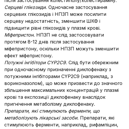
після застосування колестиполу/холестираміну.
Серцеві глікозиди.
Одночасне застосування
серцевих глікозидів і НПЗП може посилити
серцеву недостатність, зменшити ШКФ і
підвищити рівні глікозидів у плазмі крові.
Міфепристон.
НПЗП не слід застосовувати
протягом 8-12 днів після застосування
міфепристону, оскільки НПЗП можуть зменшити
ефект міфепристону.
Потужні інгібітори CYP2C9.
Слід бути обережним
при одночасному призначенні диклофенаку з
потужними інгібіторами CYP2C9 (наприклад, з
вориконазолом), що може призвести до значного
збільшення максимальних концентрацій у плазмі
крові та експозиції диклофенаку внаслідок
пригнічення метаболізму диклофенаку.
Препарати, які стимулюють ферменти, що
метаболізують лікарські засоби.
Препарати, які
стимулюють ферменти, наприклад, рифампіцин,