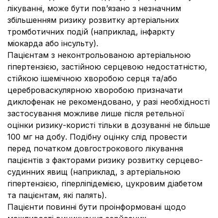
лікуванні, може бути пов’язано з незначним
збільшенням ризику розвитку артеріальних
тромботичних подій (наприклад, інфаркту
міокарда або інсульту).
Пацієнтам з неконтрольованою артеріальною
гіпертензією, застійною серцевою недостатністю,
стійкою ішемічною хворобою серця та/або
цереброваскулярною хворобою призначати
диклофенак не рекомендовано, у разі необхідності
застосування можливе лише після ретельної
оцінки ризику-користі тільки в дозуванні не більше
100 мг на добу. Подібну оцінку слід провести
перед початком довгострокового лікування
пацієнтів з факторами ризику розвитку серцево-
судинних явищ (наприклад, з артеріальною
гіпертензією, гіперліпідемією, цукровим діабетом
та пацієнтам, які палять).
Пацієнти повинні бути проінформовані щодо