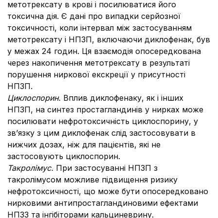
метотрексату в крові і посилюватися його
токсична дія. Є дані про випадки серйозної
токсичності, коли інтервал між застосуванням
метотрексату і НПЗП, включаючи диклофенак, був
у межах 24 годин. Ця взаємодія опосередкована
через накопичення метотрексату в результаті
порушення ниркової екскреції у присутності
НПЗП.
Циклоспорин.
Вплив диклофенаку, як і інших
НПЗП, на синтез простагландинів у нирках може
посилювати нефротоксичність циклоспорину, у
зв’язку з цим диклофенак слід застосовувати в
нижчих дозах, ніж для пацієнтів, які не
застосовують циклоспорин.
Такролімус.
При застосуванні НПЗП з
такролімусом можливе підвищення ризику
нефротоксичності, що може бути опосередковано
нирковими антипростагландиновими ефектами
НПЗЗ та інгібіторами кальциневрину.