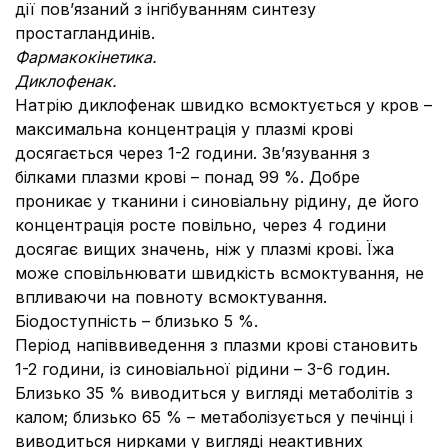
дії пов’язаний з інгібуванням синтезу
простагландинів.
Фармакокінетика.
Диклофенак.
Натрію диклофенак швидко всмоктується у кров –
максимальна концентрація у плазмі крові
досягається через 1-2 години. Зв’язування з
білками плазми крові – понад 99 %. Добре
проникає у тканини і синовіальну рідину, де його
концентрація росте повільно, через 4 години
досягає вищих значень, ніж у плазмі крові. Їжа
може сповільнювати швидкість всмоктування, не
впливаючи на повноту всмоктування.
Біодоступність – близько 5 %.
Період напіввиведення з плазми крові становить
1-2 години, із синовіальної рідини – 3-6 годин.
Близько 35 % виводиться у вигляді метаболітів з
калом; близько 65 % – метаболізується у печінці і
виводиться нирками у вигляді неактивних