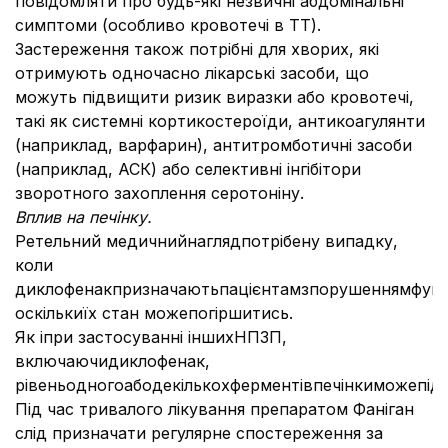
повідомляти про будь-які незвичні абдомінальні
симптоми (особливо кровотечі в ТТ).
Застереження також потрібні для хворих, які
отримують одночасно лікарські засоби, що
можуть підвищити ризик виразки або кровотечі,
такі як системні кортикостероїди, антикоагулянти
(наприклад, варфарин), антитромботичні засоби
(наприклад, АСК) або селективні інгібітори
зворотного захоплення серотоніну.
Вплив на печінку.
Ретельний медичнийнаглядпотрібену випадку,
коли
диклофенакпризначаютьпацієнтамзпорушеннямфункц
оскількиїх стан можепогіршитись.
Як іпри застосуванні іншихНПЗП,
включаючидиклофенак,
рівеньодногоабодекількохферментівпечінкиможепід
Під час тривалого лікування препаратом Фаніган
слід призначати регулярне спостереження за