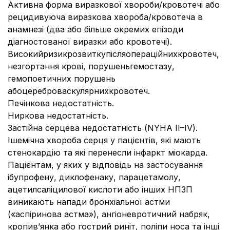
Активна форма виразкової хвороби/кровотечі або
рецидивуюча виразкова хвороба/кровотеча в
анамнезі (два або більше окремих епізоди
діагностованої виразки або кровотечі).
Високийризикрозвиткупісляопераційнихкровотеч,
незгортання крові, порушеньгемостазу,
гемопоетичних порушень
абоцереброваскулярнихкровотеч.
Печінкова недостатність.
Ниркова недостатність.
Застійна серцева недостатність (NYHA II–IV).
Ішемічна хвороба серця у пацієнтів, які мають
стенокардію та які перенесли інфаркт міокарда.
Пацієнтам, у яких у відповідь на застосування
ібупрофену, диклофенаку, парацетамолу,
ацетилсаліцилової кислоти або інших НПЗП
виникають напади бронхіальної астми
(«аспіринова астма»), ангіоневротичний набряк,
кропив’янка або гострий риніт, поліпи носа та інші