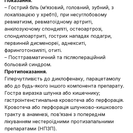
Показання.
– Гострий біль (м’язовий, головний, зубний, з
локалізацією у хребті), при несуглобовому
ревматизмі, ревматоїдному артриті,
анкілозуючому спондиліті, остеоартрозі,
спондилоартриті, гострих нападах подагри,
первинній дисменореї, аднекситі,
фаринготонзиліті, отиті.
– Посттравматичний та післяопераційний
больовий синдром.
Протипоказання.
Гіперчутливість до диклофенаку, парацетамолу
або до будь-якого іншого компонента препарату.
Гостра виразка шлунка або кишечнику;
гастроінтенстинальна кровотеча або перфорація.
Кровотеча або перфорація шлунково-кишкового
тракту в анамнезі, пов’язані з попереднім
лікуванням нестероїдними протизапальними
препаратами (НПЗП).