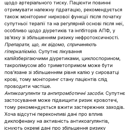
щодо артеріального тиску. Пацієнти повинні
отримувати належну гідратацію, рекомендується
також моніторинг ниркової функції після початку
супутньої терапії та на регулярній основі після неї,
особливо щодо діуретиків та інгібіторів АПФ, у
зв’язку зі збільшенням ризику нефротоксичності.
Препарати, що, як відомо, спричиняють
гіперкаліємію.
Супутнє лікування
калійзберігаючими діуретиками, циклоспорином,
такролімусом або триметопримом може бути
пов’язане зі збільшенням рівня калію у сироватці
крові, тому моніторинг стану пацієнтів слід
проводити частіше.
Антикоагулянти та антитромботичні засоби.
Супутнє
застосування може підвищити ризик кровотечі,
тому рекомендується вжити застережних заходів.
Хоча відсутні переконливі дані про вплив
диклофенаку на активність антикоагулянтів,
існують окремі дані про збільшення ризику