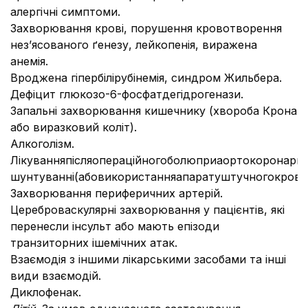
алергічні симптоми.
Захворювання крові, порушення кровотворення
нез’ясованого ґенезу, лейкопенія, виражена
анемія.
Вроджена гіпербілірубінемія, синдром Жильбера.
Дефіцит глюкозо-6-фосфатдегідрогенази.
Запальні захворювання кишечнику (хвороба Крона
або виразковий коліт).
Алкоголізм.
Лікуванняпісляопераційногоболюприаортокоронарн
шунтуванні(абовикористанняапаратуштучногокровоо
Захворювання периферичних артерій.
Цереброваскулярні захворювання у пацієнтів, які
перенесли інсульт або мають епізоди
транзиторних ішемічних атак.
Взаємодія з іншими лікарськими засобами та інші
види взаємодій.
Диклофенак.