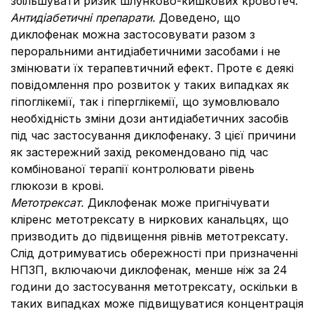
збільшувати ризик шлунково-кишкових кровотеч.
Антидіабетичні препарати.
Доведено, що
диклофенак можна застосовувати разом з
пероральними антидіабетичними засобами і не
змінювати їх терапевтичний ефект. Проте є деякі
повідомлення про розвиток у таких випадках як
гіпоглікемії, так і гіперглікемії, що зумовлювало
необхідність зміни дози антидіабетичних засобів
під час застосування диклофенаку. З цієї причини
як застережний захід рекомендовано під час
комбінованої терапії контролювати рівень
глюкози в крові.
Метотрексат.
Диклофенак може пригнічувати
кліренс метотрексату в ниркових канальцях, що
призводить до підвищення рівнів метотрексату.
Слід дотримуватись обережності при призначенні
НПЗП, включаючи диклофенак, менше ніж за 24
години до застосування метотрексату, оскільки в
таких випадках може підвищуватися концентрація