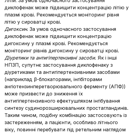
Літій.
За умов одночасного застосування
диклофенак може підвищити концентрацію літію у
плазмі крові. Рекомендується моніторинг рівня
літію у сироватці крові.
Дигоксин
. За умов одночасного застосування
диклофенак може підвищити концентрацію
дигоксину у плазмі крові. Рекомендується
моніторинг рівнів дигоксину у сироватці крові.
Діуретики та антигіпертензивні засоби.
Як і інші
НПЗП, супутнє застосування диклофенаку з
діуретиками та антигіпертензивними засобами
(наприклад β-блокаторами, інгібіторами
ангіотензинперетворювального ферменту (АПФ))
може призвести до зниження їх
антигіпертензивного ефектушляхом інгібування
синтезу судинорозширювальних простагландинів.
Таким чином, подібну комбінацію застосовують із
застереженням, а пацієнти, особливо літнього
віку, повинні перебувати під ретельним наглядом