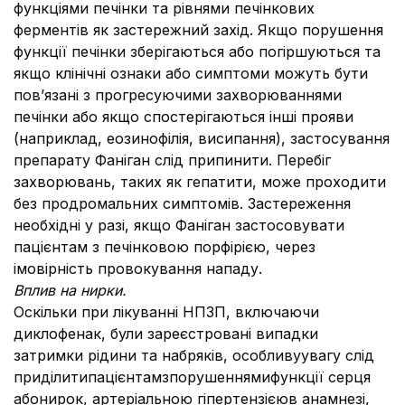
функціями печінки та рівнями печінкових
ферментів як застережний захід. Якщо порушення
функції печінки зберігаються або погіршуються та
якщо клінічні ознаки або симптоми можуть бути
пов’язані з прогресуючими захворюваннями
печінки або якщо спостерігаються інші прояви
(наприклад, еозинофілія, висипання), застосування
препарату Фаніган слід припинити. Перебіг
захворювань, таких як гепатити, може проходити
без продромальних симптомів. Застереження
необхідні у разі, якщо Фаніган застосовувати
пацієнтам з печінковою порфірією, через
імовірність провокування нападу.
Вплив на нирки.
Оскільки при лікуванні НПЗП, включаючи
диклофенак, були зареєстровані випадки
затримки рідини та набряків, особливуувагу слід
приділитипацієнтамзпорушеннямифункції серця
абонирок, артеріальною гіпертензієюв анамнезі,