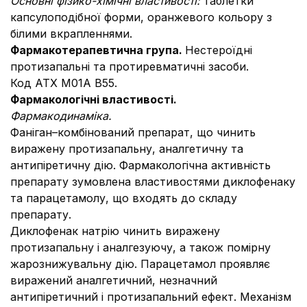
Основні фізико-хімічні властивості:
таблетки
капсулоподібної форми, оранжевого кольору з
білими вкрапленнями.
Фармакотерапевтична група.
Нестероїдні
протизапальні та протиревматичні засоби.
Код АТХ М01А В55.
Фармакологічні властивості.
Фармакодинаміка.
Фаніган–комбінований препарат, що чинить
виражену протизапальну, аналгетичну та
антипіретичну дію. Фармакологічна активність
препарату зумовлена властивостями диклофенаку
та парацетамолу, що входять до складу
препарату.
Диклофенак натрію чинить виражену
протизапальну і аналгезуючу, а також помірну
жарознижувальну дію. Парацетамол проявляє
виражений аналгетичний, незначний
антипіретичний і протизапальний ефект. Механізм