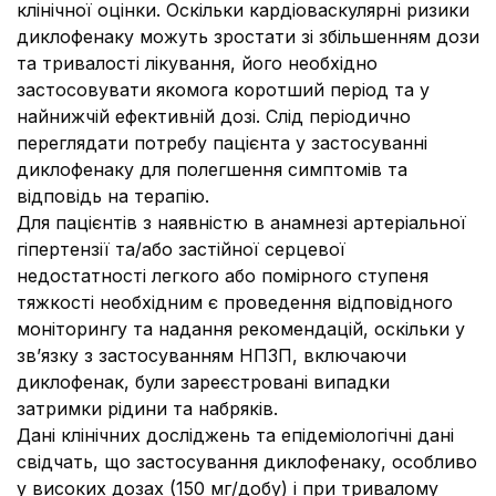
клінічної оцінки. Оскільки кардіоваскулярні ризики
диклофенаку можуть зростати зі збільшенням дози
та тривалості лікування, його необхідно
застосовувати якомога коротший період та у
найнижчій ефективній дозі. Слід періодично
переглядати потребу пацієнта у застосуванні
диклофенаку для полегшення симптомів та
відповідь на терапію.
Для пацієнтів з наявністю в анамнезі артеріальної
гіпертензії та/або застійної серцевої
недостатності легкого або помірного ступеня
тяжкості необхідним є проведення відповідного
моніторингу та надання рекомендацій, оскільки у
зв’язку з застосуванням НПЗП, включаючи
диклофенак, були зареєстровані випадки
затримки рідини та набряків.
Дані клінічних досліджень та епідеміологічні дані
свідчать, що застосування диклофенаку, особливо
у високих дозах (150 мг/добу) і при тривалому