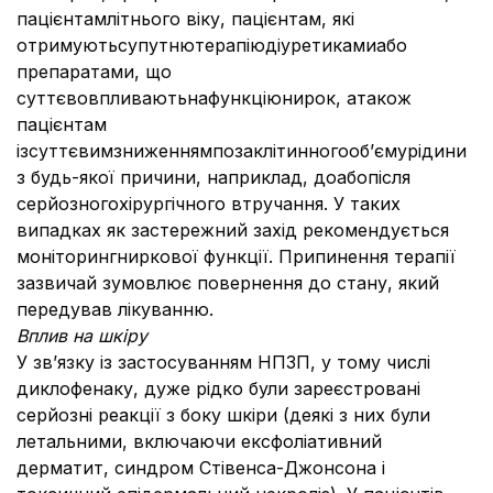
пацієнтамлітнього віку, пацієнтам, які
отримуютьсупутнютерапіюдіуретикамиабо
препаратами, що
суттєвовпливаютьнафункціюнирок, атакож
пацієнтам
ізсуттєвимзниженнямпозаклітинногооб’ємурідини
з будь-якої причини, наприклад, доабопісля
серйозногохірургічного втручання. У таких
випадках як застережний захід рекомендується
моніторингниркової функції. Припинення терапії
зазвичай зумовлює повернення до стану, який
передував лікуванню.
Вплив на шкіру
У зв’язку із застосуванням НПЗП, у тому числі
диклофенаку, дуже рідко були зареєстровані
серйозні реакції з боку шкіри (деякі з них були
летальними, включаючи ексфоліативний
дерматит, синдром Стівенса-Джонсона і