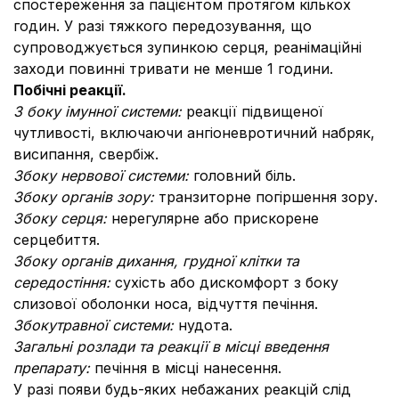
спостереження за пацієнтом протягом кількох
годин. У разі тяжкого передозування, що
супроводжується зупинкою серця, реанімаційні
заходи повинні тривати не менше 1 години.
Побічні реакції.
З боку імунної системи:
реакції підвищеної
чутливості, включаючи ангіоневротичний набряк,
висипання, свербіж.
З
боку нервової системи:
головний біль.
З
боку органів зору:
транзиторне погіршення зору.
З
боку серця:
нерегулярне або прискорене
серцебиття.
З
боку органів дихання, грудної клітки та
середостіння:
сухість або дискомфорт з боку
слизової оболонки носа, відчуття печіння.
З
боку
травної
системи:
нудота.
Загальні розлади та реакції в місці введення
препарату:
печіння в місці нанесення.
У разі появи будь-яких небажаних реакцій слід