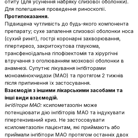
отиту (для усунення набряку слизової оболонки).
Для полегшення проведення риноскопії.
Протипоказання.
Підвищена чутливість до будь-якого компонента
препарату; сухе запалення слизової оболонки носа
(сухий риніт), гострі коронарні захворювання,
гіпертиреоз, закритокутова глаукома,
трансфеноїдальна гіпофізектомія та хірургічні
втручання з оголюванням мозкової оболонки в
анамнезі. Супутнє лікування інгібіторами
моноамінокчидази (МАО) та протягом 2 тижнів
після припинення їх застосування.
Взаємодія з іншими лікарськими засобами та
інші види взаємодій.
Інгібітори МАО:
ксилометазолін може
потенціювати дію інгібіторів МАО та індукувати
гіпертензивний криз. Не застосовувати
ксилометазолін пацієнтам, які приймають або
приймали інгібітори МАО протягом останніх двох