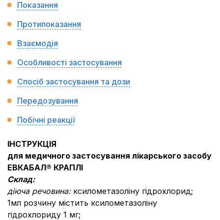
Показання
Протипоказання
Взаємодія
Особливості застосування
Спосіб застосування та дози
Передозування
Побічні реакції
ІНСТРУКЦІЯ
для медичного застосування лікарського засобу
ЕВКАБАЛ® КРАПЛІ
Склад:
діюча речовина:
ксилометазоліну гідрохлорид;
1мл розчину містить ксилометазоліну
гідрохлориду 1 мг;