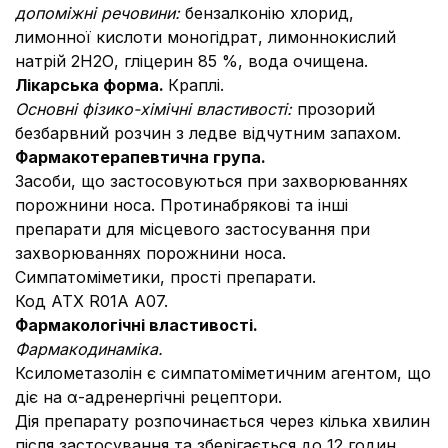
допоміжні речовини:
бензалконію хлорид,
лимонної кислоти моногідрат, лимоннокислий
натрій 2Н2О, гліцерин 85 %, вода очищена.
Лікарська форма.
Краплі.
Основні фізико-хімічні властивості:
прозорий
безбарвний розчин з ледве відчутним запахом.
Фармакотерапевтична група.
Засоби, що застосовуються при захворюваннях
порожнини носа. Протинабрякові та інші
препарати для місцевого застосування при
захворюваннях порожнини носа.
Симпатоміметики, прості препарати.
Код ATХ R01А А07.
Фармакологічні властивості.
Фармакодинаміка.
Ксилометазолін є симпатоміметичним агентом, що
діє на α-адренергічні рецептори.
Дія препарату розпочинається через кілька хвилин
після застосування та зберігається до 12 годин.