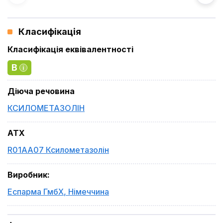
Класифікація
Класифікація еквівалентності
B
Діюча речовина
КСИЛОМЕТАЗОЛІН
ATX
R01AA07 Ксилометазолін
Виробник
:
Еспарма ГмбХ
,
Німеччина