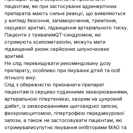
пацієнтам, які при застосуванні адренергічних
препаратів мають сильні реакції, що виявляються
у вигляді безсоння, запаморочення, тремтіння,
серцевої аритмії, підвищення артеріального тиску.
Пацієнти з тривалимQT-синдромом, які
отримують ксилометазолін, можуть мати
підвищений ризик серйозних шлуночкових
аритмій.
Не слід перевищувати рекомендовану дозу
препарату, особливо при лікуванні дітей та осіб
літнього віку.
Слід з обережністю призначати препарат
пацієнтам із серцево-судинними захворюваннями,
артеріальною гіпертензією, хворим на цукровий
діабет, із захворюваннями щитовидної залози,
феохромоцитомою, гіпертрофією передміхурової
залози, а також не застосовувати пацієнтам, які
отримувалисупутнє лікування інгібіторами МАО та