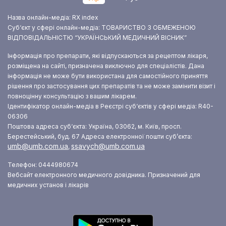
Назва онлайн-медіа: RX index
Суб‘єкт у сфері онлайн-медіа: ТОВАРИСТВО З ОБМЕЖЕНОЮ
ВІДПОВІДАЛЬНІСТЮ “УКРАЇНСЬКИЙ МЕДИЧНИЙ ВІСНИК”
Інформація про препарати, які відпускаються за рецептом лікаря,
розміщена на сайті, призначена виключно для спеціалістів. Дана
інформація не може бути використана для самостійного приняття
рішення про застосування цих препаратів та не може замінити візит і
повноцінну консультацію з вашим лікарем.
Ідентифікатор онлайн-медіа в Реєстрі суб‘єктів у сфері медіа: R40-
06306
Поштова адреса суб‘єкта: Україна, 03062, м. Київ, просп.
Берестейський, буд. 67
Адреса електронної пошти суб’єкта:
umb@umb.com.ua
ssavych@umb.com.ua
,
Телефон: 0444980674
Вебсайт електронного медичного довідника. Призначений для
медичних установ і лікарів