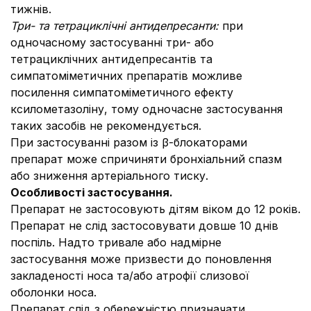
тижнів.
Три- та тетрациклічні антидепресанти:
при
одночасному застосуванні три- або
тетрациклічних антидепресантів та
симпатоміметичних препаратів можливе
посилення симпатоміметичного ефекту
ксилометазоліну, тому одночасне застосування
таких засобів не рекомендується.
При застосуванні разом із β-блокаторами
препарат може спричиняти бронхіальний спазм
або зниження артеріального тиску.
Особливості застосування.
Препарат не застосовують дітям віком до 12 років.
Препарат не слід застосовувати довше 10 днів
поспіль. Надто тривале або надмірне
застосування може призвести до поновлення
закладеності носа та/або атрофії слизової
оболонки носа.
Препарат слід з обережністю призначати