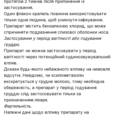
протягом 2 тижнів після припинення їх
застосування.
Один флакон крапель повинна використовувати
тільки одна людина, щоб уникнути інфікування.
Препарат містить бензалконію хлорид, що може
спричиняти подразнення слизової оболонки носа.
Застосування у період вагітності або годування
груддю.
Препарат не можна застосовувати у період
вагітності через потенційний судинозвужувальний
вплив.
Докази будь-якого небажаного впливу на немовля
відсутні. Невідомо, чи ксилометазолін
екскретується у грудне молоко, тому необхідна
обережність, а препарат у період годування
груддю слід застосовувати тільки за
призначенням лікаря.
Фертильність.
Належні дані щодо впливу препарату на