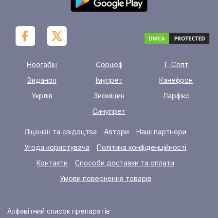
Неогабін
Сорцеф
Т-Септ
Виданол
Імупрет
Канефрон
Укрлів
Зиоміцин
Ларфікс
Синупрет
Ліцензії та свідоцтва
Автори
Наші партнери
Угода користувача
Політика конфіденційності
Контакти
Способи доставки та оплати
Умови повернення товарів
Алфавітний список препаратів