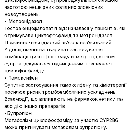
циклофосфамідом, супроводжувалося більшою
частотою нешкірних солідних злоякісних
новоутворень.
• Метронідазол
Гостра енцефалопатія відзначалася у пацієнтів, які
отримували циклофосфамід та метронідазол.
Причинно-наслідковий зв’язок нез’ясований.
У дослідженні на тваринах застосування
комбінації циклофосфаміду із метронідазолом
супроводжувалося підвищенням токсичності
циклофосфаміду.
• Тамоксифен
Супутнє застосування тамоксифену та хіміотерапії
посилює ризик тромбоемболічних ускладнень.
Взаємодії, що впливають на фармакокінетику та/
або дію інших препаратів
•Бупропіон
Метаболізм циклофосфаміду за участю CYP2B6
може пригнічувати метаболізм бупропіону.