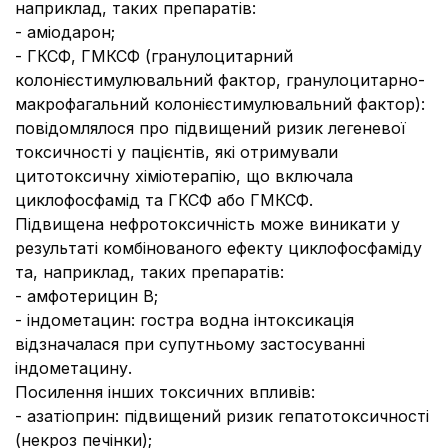
наприклад, таких препаратів:
- аміодарон;
- ГКСФ, ГМКСФ (гранулоцитарний
колонієстимулювальний фактор, гранулоцитарно-
макрофагальний колонієстимулювальний фактор):
повідомлялося про підвищений ризик легеневої
токсичності у пацієнтів, які отримували
цитотоксичну хіміотерапію, що включала
циклофосфамід та ГКСФ або ГМКСФ.
Підвищена нефротоксичність може виникати у
результаті комбінованого ефекту циклофосфаміду
та, наприклад, таких препаратів:
- амфотерицин В;
- індометацин: гостра водна інтоксикація
відзначалася при супутньому застосуванні
індометацину.
Посилення інших токсичних впливів:
- азатіоприн: підвищений ризик гепатотоксичності
(некроз печінки);