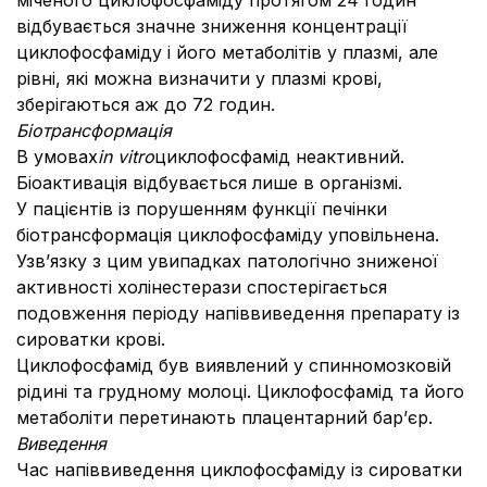
міченого циклофосфаміду протягом 24 годин
відбувається значне зниження концентрації
циклофосфаміду і його метаболітів у плазмі, але
рівні, які можна визначити у плазмі крові,
зберігаються аж до 72 годин.
Біотрансформація
В умовах
in vitro
циклофосфамід неактивний.
Біоактивація відбувається лише в організмі.
У пацієнтів із порушенням функції печінки
біотрансформація циклофосфаміду уповільнена.
Узв’язку з цим увипадках патологічно зниженої
активності холінестерази спостерігається
подовження періоду напіввиведення препарату із
сироватки крові.
Циклофосфамід був виявлений у спинномозковій
рідині та грудному молоці. Циклофосфамід та його
метаболіти перетинають плацентарний бар’єр.
Виведення
Час напіввиведення циклофосфаміду із сироватки