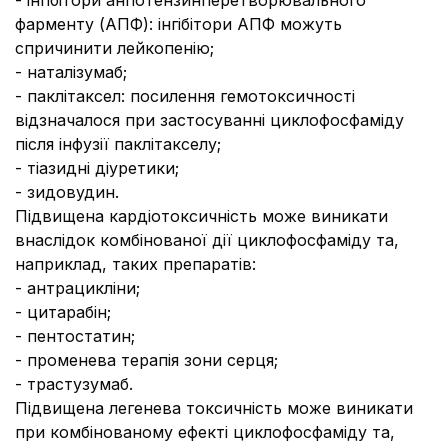
- інгібітори ангіотензинперетворювального
фарменту (АПФ): інгібітори АПФ можуть
спричинити лейкопенію;
- наталізумаб;
- паклітаксел: посилення гемотоксичності
відзначалося при застосуванні циклофосфаміду
після інфузії паклітакселу;
- тіазидні діуретики;
- зидовудин.
Підвищена кардіотоксичність може виникати
внаслідок комбінованої дії циклофосфаміду та,
наприклад, таких препаратів:
- антрацикліни;
- цитарабін;
- пентостатин;
- променева терапія зони серця;
- трастузумаб.
Підвищена легенева токсичність може виникати
при комбінованому ефекті циклофосфаміду та,