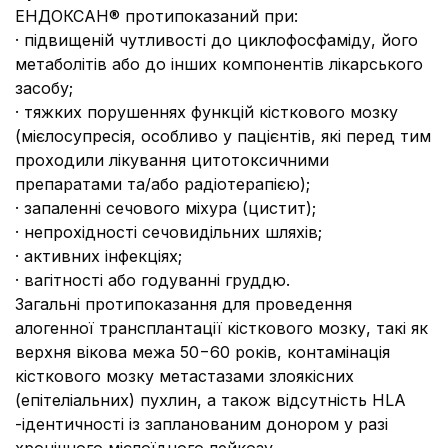
ЕНДОКСАН® протипоказаний при:
· підвищеній чутливості до циклофосфаміду, його
метаболітів або до інших компонентів лікарського
засобу;
· тяжких порушеннях функцій кісткового мозку
(мієлосупресія, особливо у пацієнтів, які перед тим
проходили лікування цитотоксичними
препаратами та/або радіотерапією);
· запаленні сечового міхура (цистит);
· непрохідності сечовидільних шляхів;
· активних інфекціях;
· вагітності або годуванні груддю.
Загальні протипоказання для проведення
алогенної трансплантації кісткового мозку, такі як
верхня вікова межа 50−60 років, контамінація
кісткового мозку метастазами злоякісних
(епітеліальних) пухлин, а також відсутність HLA
-ідентичності із запланованим донором у разі