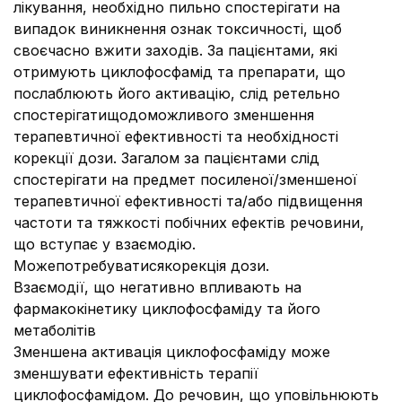
лікування, необхідно пильно спостерігати на
випадок виникнення ознак токсичності, щоб
своєчасно вжити заходів. За пацієнтами, які
отримують циклофосфамід та препарати, що
послаблюють його активацію, слід ретельно
спостерігатищодоможливого зменшення
терапевтичної ефективності та необхідності
корекції дози. Загалом за пацієнтами слід
спостерігати на предмет посиленої/зменшеної
терапевтичної ефективності та/або підвищення
частоти та тяжкості побічних ефектів речовини,
що вступає у взаємодію.
Можепотребуватисякорекція дози.
Взаємодії, що негативно впливають на
фармакокінетику циклофосфаміду та його
метаболітів
Зменшена активація циклофосфаміду може
зменшувати ефективність терапії
циклофосфамідом. До речовин, що уповільнюють