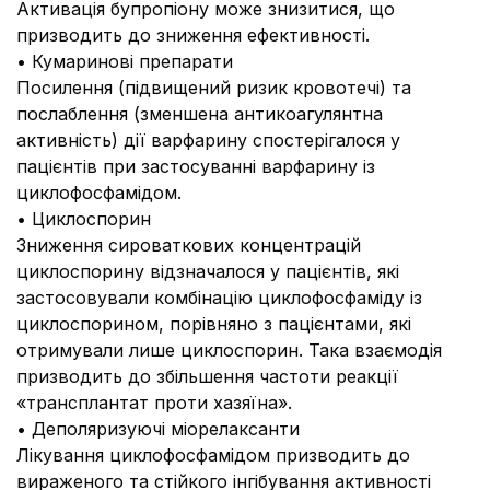
Активація бупропіону може знизитися, що
призводить до зниження ефективності.
• Кумаринові препарати
Посилення (підвищений ризик кровотечі) та
послаблення (зменшена антикоагулянтна
активність) дії варфарину спостерігалося у
пацієнтів при застосуванні варфарину із
циклофосфамідом.
• Циклоспорин
Зниження сироваткових концентрацій
циклоспорину відзначалося у пацієнтів, які
застосовували комбінацію циклофосфаміду із
циклоспорином, порівняно з пацієнтами, які
отримували лише циклоспорин. Така взаємодія
призводить до збільшення частоти реакції
«трансплантат проти хазяїна».
• Деполяризуючі міорелаксанти
Лікування циклофосфамідом призводить до
вираженого та стійкого інгібування активності