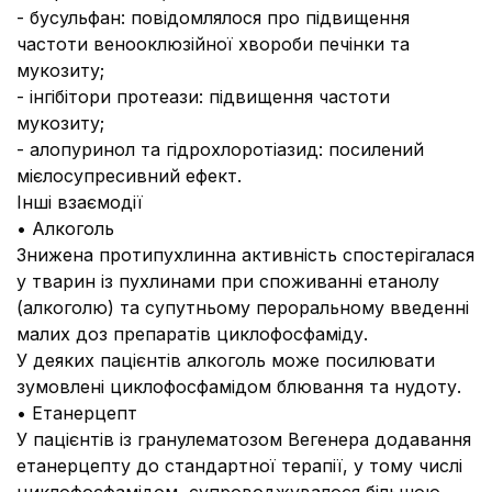
- бусульфан: повідомлялося про підвищення
частоти венооклюзійної хвороби печінки та
мукозиту;
- інгібітори протеази: підвищення частоти
мукозиту;
- алопуринол та гідрохлоротіазид: посилений
мієлосупресивний ефект.
Інші взаємодії
• Алкоголь
Знижена протипухлинна активність спостерігалася
у тварин із пухлинами при споживанні етанолу
(алкоголю) та супутньому пероральному введенні
малих доз препаратів циклофосфаміду.
У деяких пацієнтів алкоголь може посилювати
зумовлені циклофосфамідом блювання та нудоту.
• Етанерцепт
У пацієнтів із гранулематозом Вегенера додавання
етанерцепту до стандартної терапії, у тому числі