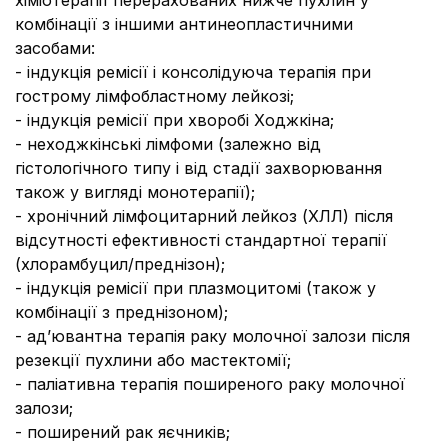
хіміотерапії перерахованих нижче пухлин у
комбінації з іншими антинеопластичними
засобами:
- індукція ремісії і консолідуюча терапія при
гострому лімфобластному лейкозі;
- індукція ремісії при хворобі Ходжкіна;
- неходжкінські лімфоми (залежно від
гістологічного типу і від стадії захворювання
також у вигляді монотерапії);
- хронічний лімфоцитарний лейкоз (ХЛЛ) після
відсутності ефективності стандартної терапії
(хлорамбуцил/преднізон);
- індукція ремісії при плазмоцитомі (також у
комбінації з преднізоном);
- ад’ювантна терапія раку молочної залози після
резекції пухлини або мастектомії;
- паліативна терапія поширеного раку молочної
залози;
- поширений рак яєчників;