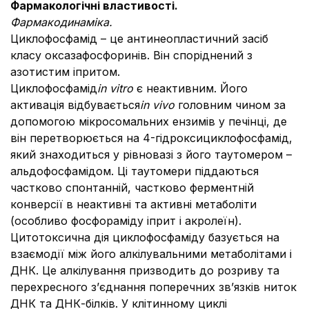
Фармакологічні властивості.
Фармакодинаміка.
Циклофосфамід – це антинеопластичний засіб
класу оксазафосфоринів. Він споріднений з
азотистим іпритом.
Циклофосфамід
in vitro
є неактивним. Його
активація відбувається
in vivo
головним чином за
допомогою мікросомальних ензимів у печінці, де
він перетворюється на 4-гідроксициклофосфамід,
який знаходиться у рівновазі з його таутомером –
альдофосфамідом. Ці таутомери піддаються
частково спонтанній, частково ферментній
конверсії в неактивні та активні метаболіти
(особливо фосфораміду іприт і акролеїн).
Цитотоксична дія циклофосфаміду базується на
взаємодії між його алкілувальними метаболітами і
ДНК. Це алкілування призводить до розриву та
перехресного з’єднання поперечних зв’язків ниток
ДНК та ДНК-білків. У клітинному циклі