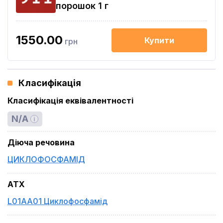
порошок 1 г
1550.00
Купити
грн
Класифікація
Класифікація еквівалентності
N/A
Діюча речовина
ЦИКЛОФОСФАМІД
ATX
L01AA01 Циклофосфамід