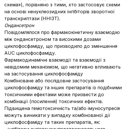
схема»), порівняно з тими, хто застосовує схеми
на основі ненуклеозидних інгібіторів зворотної
транскриптази (ННІЗТ).
Ондансетрон
Повідомлялося про фармакокінетичну взаємодію
між ондансетроном та високими дозами
циклофосфаміду, що призводило до зменшення
AUC циклофосфаміду.
Фармакодинамічні взаємодії та взаємодії з
невідомим механізмом, що негативно впливають
на застосування циклофосфаміду
Комбіноване або послідовне застосування
циклофосфаміду та інших препаратів із подібними
токсичними ефектами може призвести до
комбінації (посилення) токсичних ефектів.
Підвищена гемотоксичність та/або імуносупресія
можуть виникати у випадку комбінованої дії
циклофосфаміду та таких препаратів, як: