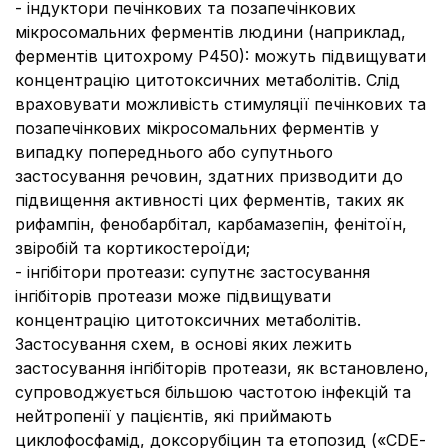
- індуктори печінкових та позапечінкових
мікросомальних ферментів людини (наприклад,
ферментів цитохрому Р450): можуть підвищувати
концентрацію цитотоксичних метаболітів. Слід
враховувати можливість стимуляції печінкових та
позапечінкових мікросомальних ферментів у
випадку попереднього або супутнього
застосування речовин, здатних призводити до
підвищення активності цих ферментів, таких як
рифампін, фенобарбітал, карбамазепін, фенітоїн,
звіробій та кортикостероїди;
- інгібітори протеази: супутнє застосування
інгібіторів протеази може підвищувати
концентрацію цитотоксичних метаболітів.
Застосування схем, в основі яких лежить
застосування інгібіторів протеази, як встановлено,
супроводжується більшою частотою інфекцій та
нейтропенії у пацієнтів, які приймають
циклофосфамід, доксорубіцин та етопозид («CDЕ-