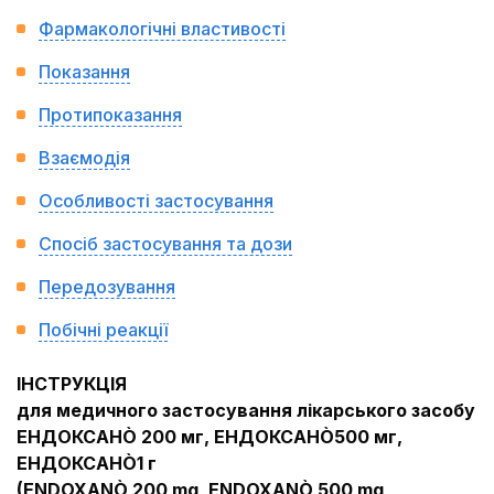
Фармакологічні властивості
Показання
Протипоказання
Взаємодія
Особливості застосування
Спосіб застосування та дози
Передозування
Побічні реакції
ІНСТРУКЦІЯ
для медичного застосування лікарського засобу
ЕНДОКСАН
Ò
200 мг, ЕНДОКСАН
Ò
500 мг,
ЕНДОКСАН
Ò
1 г
(ENDOXAN
Ò
200 mg, ENDOXAN
Ò
500 mg,