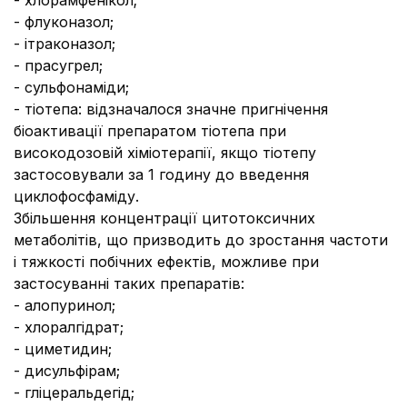
- хлорамфенікол;
- флуконазол;
- ітраконазол;
- прасугрел;
- сульфонаміди;
- тіотепа: відзначалося значне пригнічення
біоактивації препаратом тіотепа при
високодозовій хіміотерапії, якщо тіотепу
застосовували за 1 годину до введення
циклофосфаміду.
Збільшення концентрації цитотоксичних
метаболітів, що призводить до зростання частоти
і тяжкості побічних ефектів, можливе при
застосуванні таких препаратів:
- алопуринол;
- хлоралгідрат;
- циметидин;
- дисульфірам;
- гліцеральдегід;