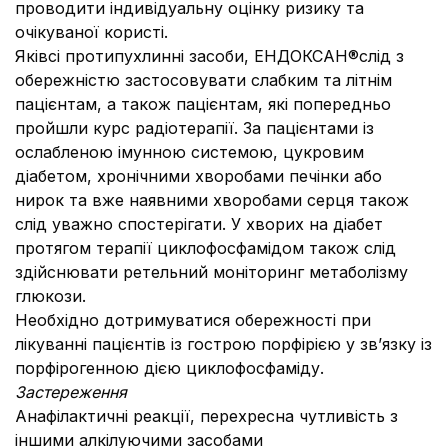
проводити індивідуальну оцінку ризику та
очікуваної користі.
Яківсі протипухлинні засоби, ЕНДОКСАН®слід з
обережністю застосовувати слабким та літнім
пацієнтам, а також пацієнтам, які попередньо
пройшли курс радіотерапії. За пацієнтами із
ослабленою імунною системою, цукровим
діабетом, хронічними хворобами печінки або
нирок та вже наявними хворобами серця також
слід уважно спостерігати. У хворих на діабет
протягом терапії циклофосфамідом також слід
здійснювати ретельний моніторинг метаболізму
глюкози.
Необхідно дотримуватися обережності при
лікуванні пацієнтів із гострою порфірією у зв’язку із
порфірогенною дією циклофосфаміду.
Застереження
Анафілактичні реакції, перехресна чутливість з
іншими алкілуючими засобами