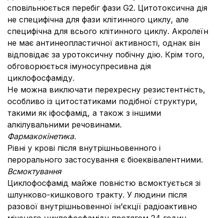
сповільнюється перебіг фази G2. Цитотоксична дія
не специфічна для фази клітинного циклу, але
специфічна для всього клітинного циклу. Акролеїн
не має антинеопластичної активності, однак він
відповідає за уротоксичну побічну дію. Крім того,
обговорюється імуносупресивна дія
циклофосфаміду.
Не можна виключати перехресну резистентність,
особливо із цитостатиками подібної структури,
такими як іфосфамід, а також з іншими
алкілувальними речовинами.
Фармакокінетика.
Рівні у крові після внутрішньовенного і
перорального застосування є біоеквівалентними.
Всмоктування
Циклофосфамід майже повністю всмоктується зі
шлунково-кишкового тракту. У людини після
разової внутрішньовенної ін’єкції радіоактивно