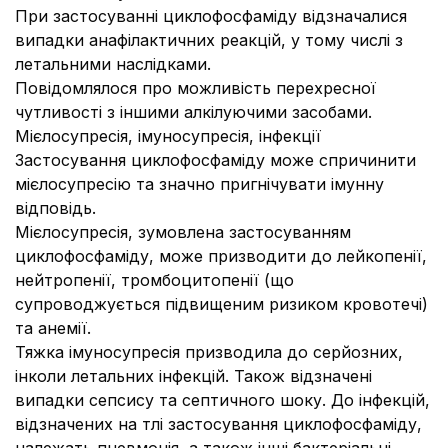
При застосуванні циклофосфаміду відзначалися
випадки анафілактичних реакцій, у тому числі з
летальними наслідками.
Повідомлялося про можливість перехресної
чутливості з іншими алкілуючими засобами.
Мієлосупресія, імуносупресія, інфекції
Застосування циклофосфаміду може спричинити
мієлосупресію та значно пригнічувати імунну
відповідь.
Мієлосупресія, зумовлена застосуванням
циклофосфаміду, може призводити до лейкопенії,
нейтропенії, тромбоцитопенії (що
супроводжується підвищеним ризиком кровотечі)
та анемії.
Тяжка імуносупресія призводила до серйозних,
інколи летальних інфекцій. Також відзначені
випадки сепсису та септичного шоку. До інфекцій,
відзначених на тлі застосування циклофосфаміду,