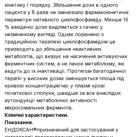
кінетику I порядку. Збільшення дози в одного
пацієнта у 8 разів не змінювало фармакокінетичні
параметри нативного циклофосфаміду. Менше 15
% введеної дози виділяється з сечею у
незміненому вигляді. Однак порівняно з
традиційною терапією циклофосфамідом це
призводить до збільшення неактивних
метаболітів, що вказує на насичення активуючих
ферментних систем, а не ланок метаболізму, які
ведуть до їх інактивації. Протягом багатоденної
терапії у високих дозах зменшується площа під
кривою концентрація/час у плазмі крові
початкової сполуки, швидше за все внаслідок
аутоіндукції метаболічної активності
мікросомальних ферментів.
Клінічні характеристики.
Показання.
ЕНДОКСАН®призначений для застосування у