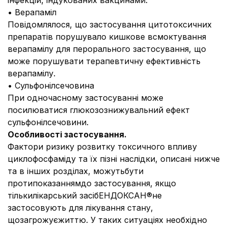
інфекцій, індукованих вакцинами.
• Верапаміл
Повідомлялося, що застосування цитотоксичних
препаратів порушувало кишкове всмоктування
верапамілу для перорального застосування, що
може порушувати терапевтичну ефективність
верапамілу.
• Сульфонілсечовина
При одночасному застосуванні може
посилюватися глюкозознижувальний ефект
сульфонілсечовини.
Особливості застосування.
Фактори ризику розвитку токсичного впливу
циклофосфаміду та їх пізні наслідки, описані нижче
та в інших розділах, можутьбути
протипоказаннямдо застосування, якщо
тількилікарський засібЕНДОКСАН®не
застосовують для лікування стану,
щозагрожуєжиттю. У таких ситуаціях необхідно