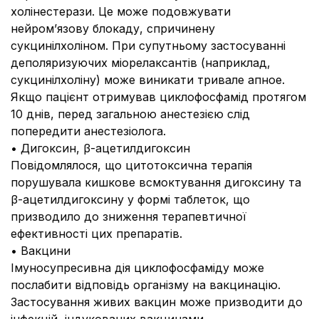
холінестерази. Це може подовжувати
нейром’язову блокаду, спричинену
сукцинілхоліном. При супутньому застосуванні
деполяризуючих міорелаксантів (наприклад,
сукцинілхоліну) може виникати тривале апное.
Якщо пацієнт отримував циклофосфамід протягом
10 днів, перед загальною анестезією слід
попередити анестезіолога.
• Дигоксин, β-ацетилдигоксин
Повідомлялося, що цитотоксична терапія
порушувала кишкове всмоктування дигоксину та
β-ацетилдигоксину у формі таблеток, що
призводило до зниження терапевтичної
ефективності цих препаратів.
• Вакцини
Імуносупресивна дія циклофосфаміду може
послабити відповідь організму на вакцинацію.
Застосування живих вакцин може призводити до