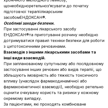
хронічного мієлоїдного лейкозу,
щонеобхідноретельноз’ясувати до початку
підготовчої терапіїлікарським
засобомЕНДОКСАН®.
Особливі заходи безпеки.
При застосуванні лікарського засобу
ЕНДОКСАН®та приготуванні розчину необхідно
дотримуватися правил техніки безпеки для роботи
з цитотоксичними речовинами.
Взаємодія з іншими лікарськими засобами та
інші види взаємодій.
При запланованому супутньому або послідовному
застосуванні інших речовин або видів терапії, що
збільшують імовірність або тяжкість токсичного
впливу (унаслідок фармакодинамічної або
фармакокінетичної взаємодії), необхідно ретельно
оцінити очікувану користь та ризики у кожному
окремому випадку.
За пацієнтами, які проходять комбіноване