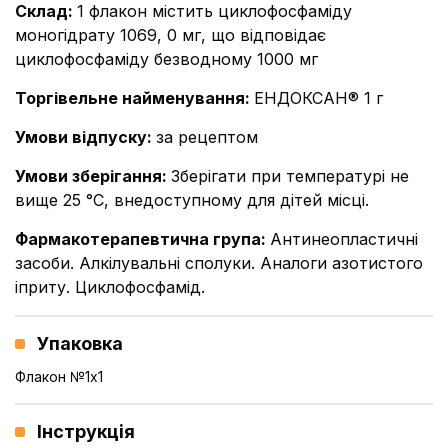
Склад
:
1 флакон містить циклофосфаміду
моногідрату 1069, 0 мг, що відповідає
циклофосфаміду безводному 1000 мг
Торгівельне найменування
:
ЕНДОКСАН® 1 г
Умови відпуску
:
за рецептом
Умови зберігання
:
Зберігати при температурі не
вище 25 °С, внедоступному для дітей місці.
Фармакотерапевтична група
:
Антинеопластичні
засоби. Алкілувальні сполуки. Аналоги азотистого
іприту. Циклофосфамід.
Упаковка
Флакон №1x1
Інструкція