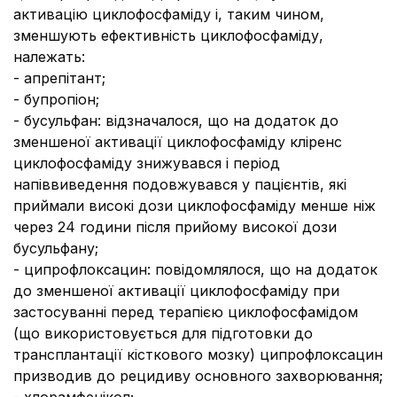
активацію циклофосфаміду і, таким чином,
зменшують ефективність циклофосфаміду,
належать:
- апрепітант;
- бупропіон;
- бусульфан: відзначалося, що на додаток до
зменшеної активації циклофосфаміду кліренс
циклофосфаміду знижувався і період
напіввиведення подовжувався у пацієнтів, які
приймали високі дози циклофосфаміду менше ніж
через 24 години після прийому високої дози
бусульфану;
- ципрофлоксацин: повідомлялося, що на додаток
до зменшеної активації циклофосфаміду при
застосуванні перед терапією циклофосфамідом
(що використовується для підготовки до
трансплантації кісткового мозку) ципрофлоксацин
призводив до рецидиву основного захворювання;