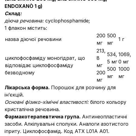
ENDOXAN
Ò
1 g)
Склад:
діюча речовина:
cyclophosphamide;
1 флакон містить:
200
500
назва діючої речовини
1 г
мг
мг
213,
534,
1069,
циклофосфаміду моногідрат, що
8
5 мг
0 мг
відповідає циклофосфаміду
мг
500
1000
безводному
200
мг
мг
мг
Лікарська форма.
Порошок для розчину для
ін’єкцій.
Основні фізико-хімічні властивості:
білого кольору
кристалічна речовина.
Фармакотерапевтична група.
Антинеопластичні
засоби.
Алкілувальні сполуки. Аналоги азотистого
іприту. Циклофосфамід. Код АТХ L01A А01.