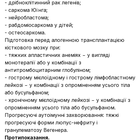
- дрібноклітинний рак легенів;
- саркома Юїнга;
- нейробластома;
- рабдоміосаркома у дітей;
- остеосаркома.
Підготовка перед алогенною трансплантацією
кісткового мозку при:
- тяжких апластичних анеміях − у вигляді
монотерапії або у комбінації з
антитромбоцитарним глобуліном;
- гострому мієлоїдному і гострому лімфобластному
лейкозі − у комбінації з опроміненням усього тіла
або бусульфаном;
- хронічному мієлоїдному лейкозі − у комбінації з
опроміненням усього тіла або бусульфаном.
Прогресуючі аутоімунні захворювання: тяжкі
прогресуючі форми люпус-нефриту і
гранулематозу Вегенера.
Протипоказання.