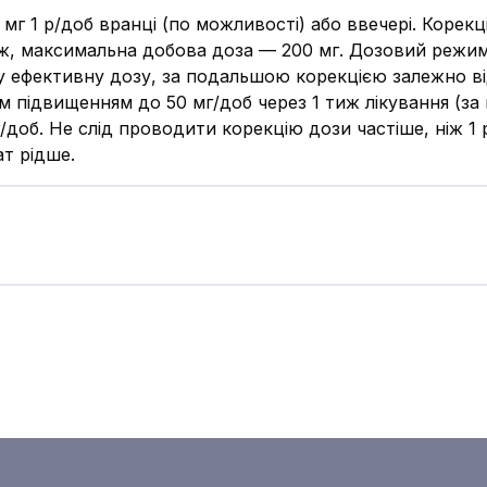
мг 1 р/доб вранці (по можливості) або ввечері. Корекц
тиж, максимальна добова доза — 200 мг. Дозовий режим
 ефективну дозу, за подальшою корекцією залежно від 
м підвищенням до 50 мг/доб через 1 тиж лікування (з
г/доб. Не слід проводити корекцію дози частіше, ніж 1
т рідше.