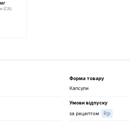
мг
к.(CA)
Форма товару
Капсули
Умови відпуску
Rp
за рецептом