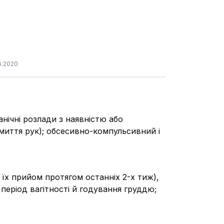
6.2020
анічні розлади з наявністю або
е миття рук); обсесивно-компульсивний і
 їх прийом протягом останніх 2-х тиж),
 період вагітності й годування груддю;