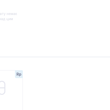
ату немає
над цим
Rp