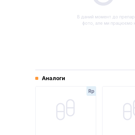
В даний момент до препар
фото, але ми працюємо 
Аналоги
Rp