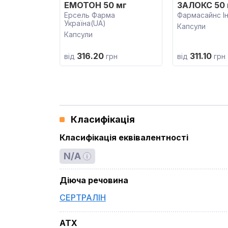
ЕМОТОН 50 мг
ЗАЛОКС 50 
Ерсель Фарма
Фармасайнс Ін
Україна(UA)
Капсули
Капсули
316.20
311.10
від
грн
від
грн
Класифікація
Класифікація еквівалентності
N/A
Діюча речовина
СЕРТРАЛІН
ATX