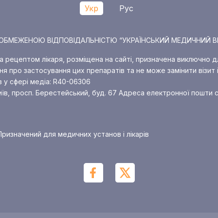
Укр
Рус
О З ОБМЕЖЕНОЮ ВІДПОВІДАЛЬНІСТЮ “УКРАЇНСЬКИЙ МЕДИЧНИЙ В
за рецептом лікаря, розміщена на сайті, призначена виключно д
я про застосування цих препаратів та не може замінити візит і
в у сфері медіа: R40-06306
иїв, просп. Берестейський, буд. 67
Адреса електронної пошти с
ризначений для медичних установ і лікарів