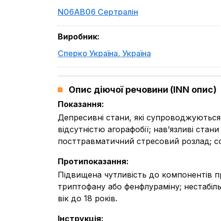
N06AB06 Сертралін
Виробник
:
Сперко Україна
,
Україна
Опис діючої речовини (INN опис)
Показання
:
Депресивні стани, які супроводжуються в
відсутністю агорафобії; нав’язливі стан
посттравматичний стресовий розлад; со
Протипоказання
:
Підвищена чутливість до компонентів пр
триптофану або фенфлураміну; нестабільн
вік до 18 років.
Інструкція
: