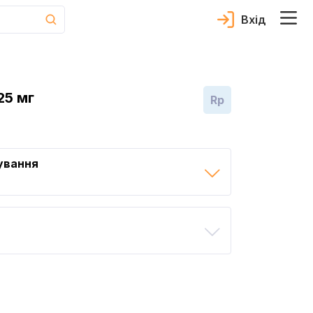
Вхід
25 мг
Rp
ування