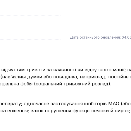
Дата останнього оновлення: 04.0
ідчуттям тривоги за наявності чи відсутності манії; п
и (нав’язливі думки або поведінка, наприклад, постійн
ціальна фобія (соціальний тривожний розлад).
епарату; одночасне застосування інгібіторів МАО (або
а епілепсія; важкі порушення функції печінки й нирок;