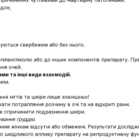
 спричинених чутливими до нафтифіну патогенами:
адок;
уються свербежем або без нього.
опіленгліколю або до інших компонентів препарату. П
ння очей.
ми та інші види взаємодій.
или.
і нігтів та шкіри лише зовнішньо!
ати потрапляння розчину в очі та на відкриті рани.
же спричинити подразнення шкіри.
дування груддю.
ним жінкам відсутні або обмежені. Результати дослід
го шкідливого впливу препарату на репродуктивну фу