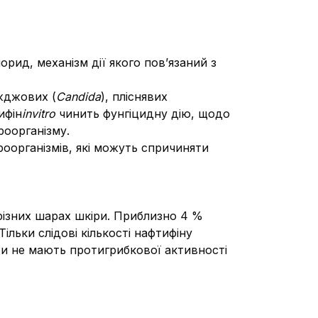
орид, механізм дії якого пов’язаний з
іжджових (
Candida
), пліснявих
ифін
in
vitro
чинить фунгіцидну дію, щодо
роорганізму.
оорганізмів, які можуть спричиняти
різних шарах шкіри. Приблизно 4 %
льки слідові кількості нафтифіну
іти не мають протигрибкової активності