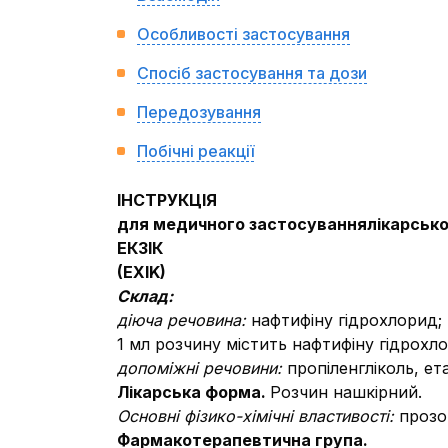
Особливості застосування
Спосіб застосування та дози
Передозування
Побічні реакції
ІНСТРУКЦІЯ
для медичного застосування
лікарсько
ЕКЗІК
(
EXIK
)
Склад:
діюча речовина:
нафтифіну гідрохлорид;
1 мл розчину містить нафтифіну гідрохл
допоміжні речовини:
пропіленгліколь, е
Лікарська форма.
Розчин нашкірний.
Основні фізико-хімічні властивості:
прозо
Фармакотерапевтична група.