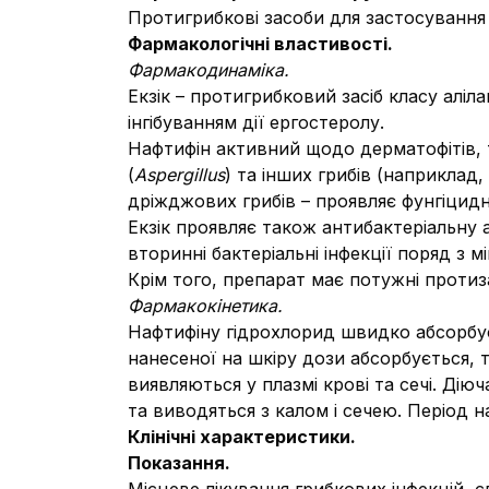
Протигрибкові засоби для застосування 
Фармакологічні властивості.
Фармакодинаміка.
Екзік – протигрибковий засіб класу аліл
інгібуванням дії ергостеролу.
Нафтифін активний щодо дерматофітів, т
(
Aspergillus
) та інших грибів (наприклад,
дріжджових грибів – проявляє фунгіцидн
Екзік проявляє також антибактеріальну 
вторинні бактеріальні інфекції поряд з
Крім того, препарат має потужні протиз
Фармакокінетика.
Нафтифіну гідрохлорид швидко абсорбує
нанесеної на шкіру дози абсорбується, 
виявляються у плазмі крові та сечі. Ді
та виводяться з калом і сечею. Період 
Клінічні характеристики.
Показання.