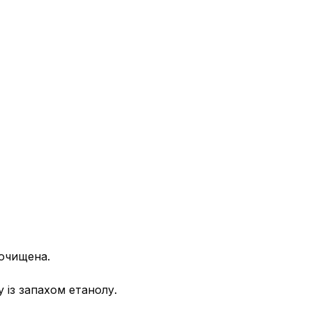
 очищена.
 із запахом етанолу.