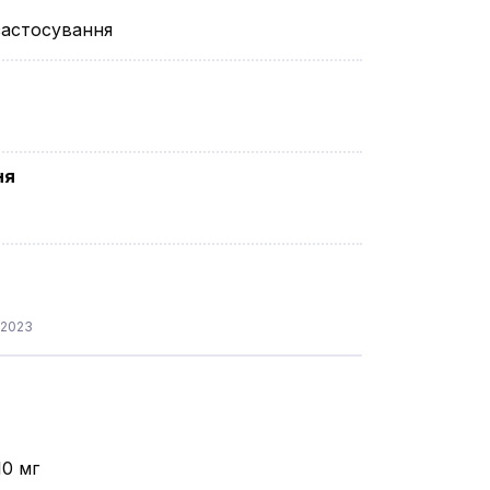
застосування
ня
.2023
10 мг