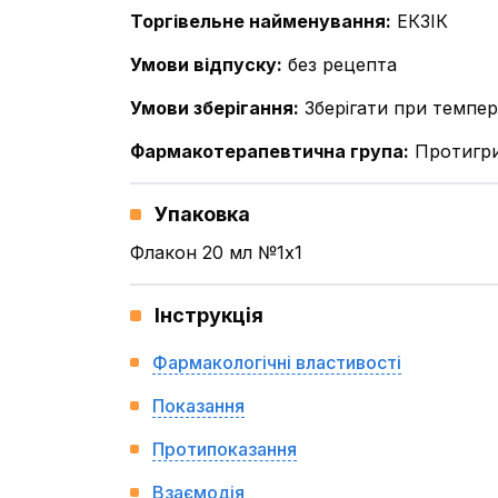
Торгівельне найменування
:
ЕКЗІК
Умови відпуску
:
без рецепта
Умови зберігання
:
Зберігати при темпер
Фармакотерапевтична група
:
Протигри
Упаковка
Флакон 20 мл №1x1
Інструкція
Фармакологічні властивості
Показання
Протипоказання
Взаємодія