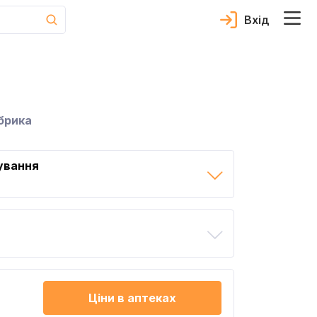
Вхід
брика
ування
Ціни в аптеках