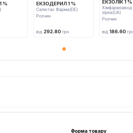
ЕКЗОЛІК 1 %
1 %
ЕКЗОДЕРИЛ 1 %
Хімфармзавод
)
Салютас Фарма(DE)
зірка(UA)
Розчин
Розчин
292.80
186.60
від
грн
від
гр
Форма товару