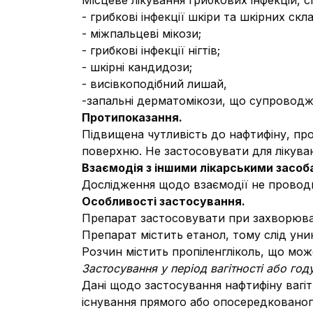
Місцеве лікування грибкових інфекцій,
- грибкові інфекції шкіри та шкірних скл
- міжпальцеві мікози;
- грибкові інфекції нігтів;
- шкірні кандидози;
- висівкоподібний лишай,
-запальні дерматомікози, що супроводж
Протипоказання.
Підвищена чутливість до нафтифіну, пр
поверхню. Не застосовувати для лікува
Взаємодія з іншими лікарськими засоба
Дослідження щодо взаємодії не провод
Особливості застосування.
Препарат застосовувати при захворюванн
Препарат містить етанол, тому слід уник
Розчин містить пропіленгліколь, що мо
Застосування у період вагітності або го
Дані щодо застосування нафтифіну вагіт
існування прямого або опосередковано