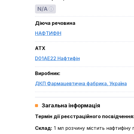
N/A
Діюча речовина
НАФТИФІН
ATX
D01AE22 Нафтифін
Виробник
:
ДКП Фармацевтична фабрика
,
Україна
Загальна інформація
Термін дії реєстраційного посвідчення
Склад
:
1 мл розчину містить нафтифіну 