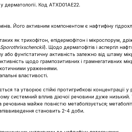
у дерматології. Код АТХ
D01AE22.
амінів. Його активним компонентом є нафтифіну гідрохл
аких як трихофітон, епідермофітон і мікроспорум, др
Sporothrix
schenckii
). Щодо дерматофітів і аспергіл нафт
у або фунгістатичну активність залежно від штаму мік
активність щодо грампозитивних і грамнегативних мікр
 мікотичними ураженнями.
апальні властивості.
ться та утворює стійкі протигрибкові концентрації у 
тому системний вплив діючої речовини дуже низький. Ті
юча речовина майже повністю метаболізується; метабол
напіввиведення становить 2-4 доби.